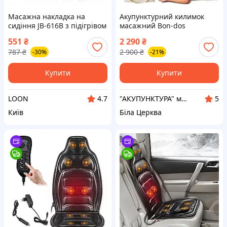
Масажна накладка на
Акупунктурний килимок
сидіння JB-616B з підігрівом
масажний Bon-dos
/ Автонакладка з масажем
Pranamat Eco аплікатор
551
₴
2 290
₴
Кузнєцова килимок +
787
₴
2 900
₴
-30%
-21%
подушка масажер -
пранамат для спини, ніг,
шиї
Купити
Купити
LOON
"АКУПУНКТУРА" магазин акупунктурных товаров
4.7
5
Київ
Біла Церква