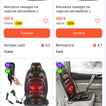
Масажна накидка на
Масажна накидка на
сидіння автомобіля з
сидіння автомобіля з
підігрівом JB-616B /
підігрівом JB-616B /
539
₴
549
₴
Вібраційна масажер-
Вібраційна масажер-
770
₴
785
₴
-30%
-30%
накладка на крісло
накладка на крісло
Купити
Купити
Експрес-шоп
Borniatco🥇
4.5
4.7
Львів
Київ