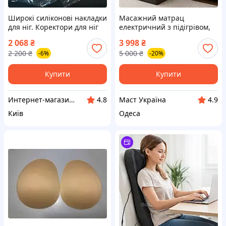
Широкі силіконові накладки
Масажний матрац
для ніг. Коректори для ніг
електричний з підігрівом,
вібраційний роликовий для
2 068
₴
3 998
₴
тіла з подушкою для шиї і
2 200
₴
5 000
₴
-6%
-20%
масажером для ніг, VMAT-
26-Brown
Купити
Купити
Интернет-магазин "Милаша" milasha.com.ua
Маст Україна
4.8
4.9
Київ
Одеса