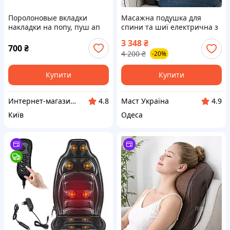
Поролоновые вкладки
Масажна подушка для
накладки на попу, пуш ап
спини та шиї електрична з
для трусиков. Поддельные
підігрівом, роликовий
3 348
₴
ягодицы
масажер з регулюванням
700
₴
4 200
₴
-20%
інтенсивності та пультом,
MPOD-026
Купити
Купити
Интернет-магазин "Милаша" milasha.com.ua
Маст Україна
4.8
4.9
Київ
Одеса