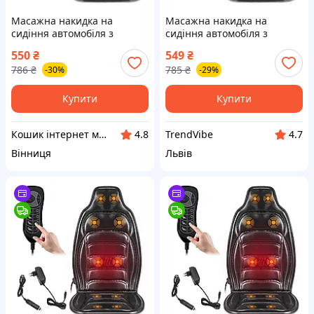
Масажна накидка на
Масажна накидка на
сидіння автомобіля з
сидіння автомобіля з
підігрівом JB-616B, Чорний /
підігрівом JB-616B /
550
₴
549
₴
Вібраційна масажер-
Вібраційна масажер-
786
₴
785
₴
-30%
-29%
накладка на крісло
накладка на крісло
Купити
Купити
Кошик інтернет магазин
TrendVibe
4.8
4.7
Вінниця
Львів