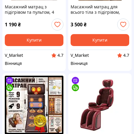
Масажний матрац з
Масажний матрац для
підігрівом та пультом, 4
всього тіла з підігрівом,
зони масажу, 9
електричний вібромасажер
вібромоторів, електричний
для спини, шиї та ніг
1 190
₴
3 500
₴
вібраційний масажер для
спини та тіла
Купити
Купити
V_Market
V_Market
4.7
4.7
Вінниця
Вінниця