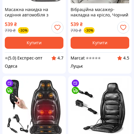
Масажна накидка на
Вібраційна масажер-
сидіння автомобіля з
накладка на крісло, Чорний
підігрівом JB-616B /
/ Масажна накидка на
539
₴
539
₴
Вібраційна масажер-
сидіння автомобіля з
770
₴
770
₴
-30%
-30%
накладка на крісло
підігрівом JB-616B
Купити
Купити
⭐(5.0) Експрес-опт
Marcat ⭐⭐⭐⭐⭐
4.7
4.5
Одеса
Луцьк