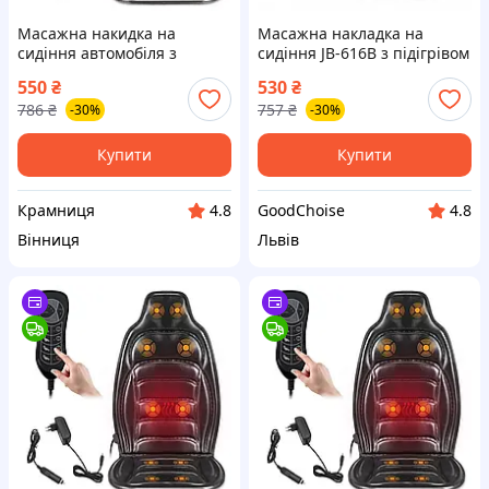
Масажна накидка на
Масажна накладка на
сидіння автомобіля з
сидіння JB-616B з підігрівом
підігрівом JB-616B, Чорний /
/ Автонакладка з масажем
550
₴
530
₴
Вібраційна масажер-
786
₴
757
₴
-30%
-30%
накладка на крісло
Купити
Купити
Крамниця
GoodChoise
4.8
4.8
Вінниця
Львів