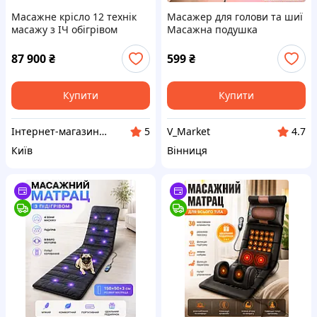
Масажне крісло 12 технік
Масажер для голови та шиї
масажу з ІЧ обігрівом
Масажна подушка
Manzoku Simbol White
Покращена роликова
масажні крісла на зріст 190
подушка для масажу
87 900
₴
599
₴
см
iTrendy Black
Купити
Купити
Інтернет-магазин "ІдеалПлюс"
V_Market
5
4.7
Київ
Вінниця