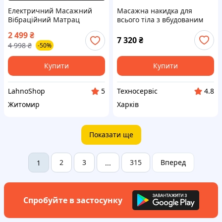
Електричний Масажний
Масажна накидка для
Вібраційний Матрац
всього тіла з вбудованим
Електронний з Підігрівом
інфрачервоним тепловим
2 499
₴
для Зняття Стресу для
масажем
7 320
₴
4 998
₴
-50%
Спини Тіла
Купити
Купити
LahnoShop
Техносервіс
5
4.8
Житомир
Харків
Показати ще
2
3
315
Вперед
1
...
Спробуйте в застосунку