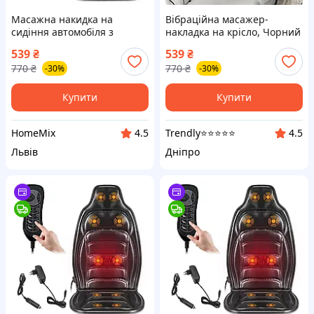
Масажна накидка на
Вібраційна масажер-
сидіння автомобіля з
накладка на крісло, Чорний
підігрівом JB-616B /
/ Масажна накидка на
539
₴
539
₴
Вібраційна масажер-
сидіння автомобіля з
770
₴
770
₴
-30%
-30%
накладка на крісло
підігрівом JB-616B
Купити
Купити
HomeMix
Trendly⭐⭐⭐⭐⭐
4.5
4.5
Львів
Дніпро