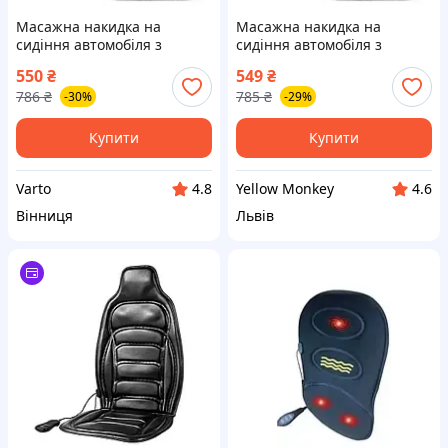
Масажна накидка на
Масажна накидка на
сидіння автомобіля з
сидіння автомобіля з
підігрівом JB-616B, Чорний /
підігрівом JB-616B /
550
₴
549
₴
Вібраційна масажер-
Вібраційна масажер-
786
₴
785
₴
-30%
-29%
накладка на крісло
накладка на крісло
Купити
Купити
Varto
Yellow Monkey
4.8
4.6
Вінниця
Львів