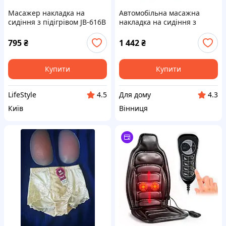
Масажер накладка на
Автомобільна масажна
сидіння з підігрівом JB-616B
накладка на сидіння з
/ Автомобільна масажна
функцією обігріву, Масажер
накидка з вібрацією для
сидячий для спини і
795
₴
1 442
₴
авто
попереку 220В/12В
Купити
Купити
LifeStyle
Для дому
4.5
4.3
Київ
Вінниця