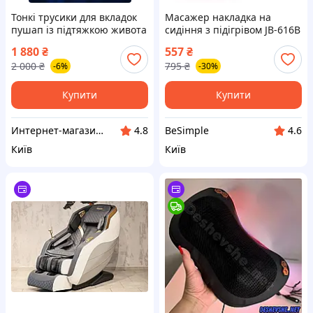
Тонкі трусики для вкладок
Масажер накладка на
пушап із підтяжкою живота
сидіння з підігрівом JB-616B
(+ пара силіконова
/ Автомобільна масажна
1 880
₴
557
₴
накладка на сідниці)
накидка з вібрацією для
2 000
₴
795
₴
-6%
-30%
авто
Купити
Купити
Интернет-магазин "Милаша" milasha.com.ua
BeSimple
4.8
4.6
Київ
Київ