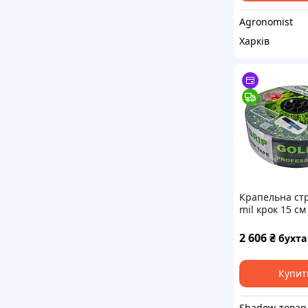
Agronomist
Харків
Крапельна стр
mil крок 15 см
1000 метрів е
GOLDEN DRIP
2 606
₴
бухта
Купит
Shadow-това