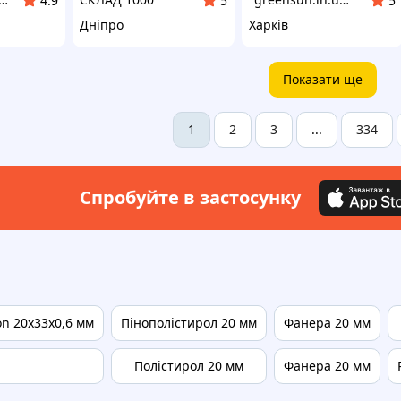
4.9
5
5
Дніпро
Харків
Показати ще
2
3
334
1
...
Спробуйте в застосунку
n 20х33х0,6 мм
Пінополістирол 20 мм
Фанера 20 мм
Полістирол 20 мм
Фанера 20 мм