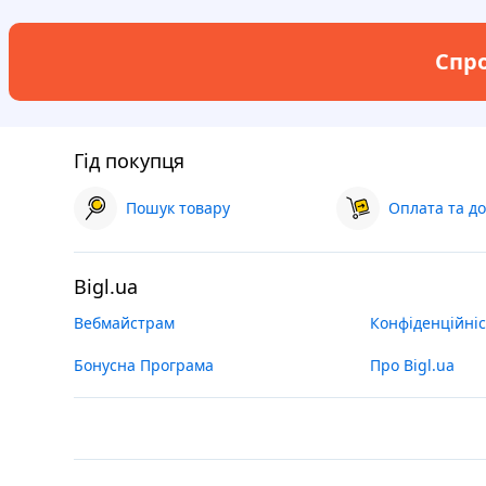
Спро
Гід покупця
Пошук товару
Оплата та до
Bigl.ua
Вебмайстрам
Конфіденційніс
Бонусна Програма
Про Bigl.ua