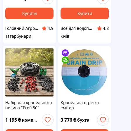
Корея)
Купити
Купити
Головний Агроном
Все для водопостачання
4.9
4.8
Татарбунари
Київ
Набір для крапельного
Крапельна стрічка
полива "Profi 50"
емітер
мікротрубка 50 м.
6mil/20см./3000м./1.1 л/
г-Grain Drip(Південна
1 195
₴
3 776
₴
комплект
бухта
Корея)