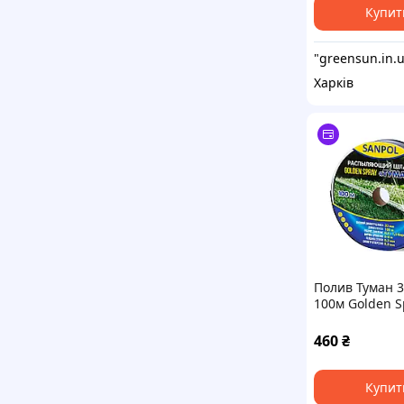
Купит
Харків
Полив Туман 
100м Golden S
Україна
460
₴
Купит