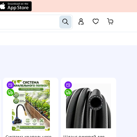
Система крапельного
Шланг гумовий для