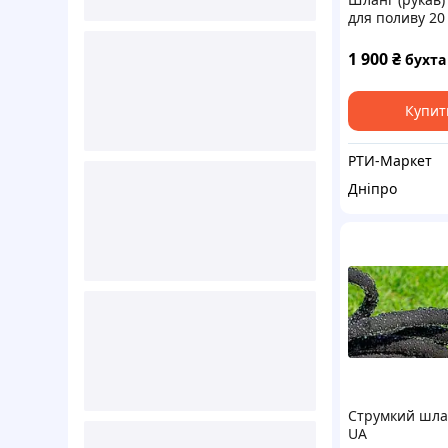
для поливу 20 
1 900
₴
бухта
Купит
РТИ-Маркет
Дніпро
Струмкий шла
UA