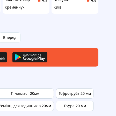
4.9
4.8
Кременчук
Київ
Вперед
Пінопласт 20мм
Гофротруба 20 мм
Ремінець
Ремінці для годинників 20мм
Гофра 20 мм
Ремінець