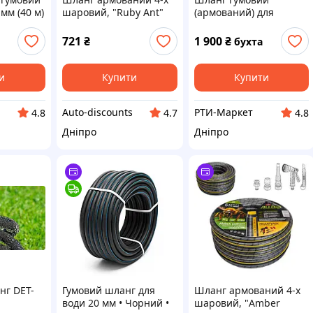
мм (40 м)
шаровий, "Ruby Ant"
(армований) для
1/2" 30 м + подарунок
поливу 20 мм (40 м)
розприскувач
721
₴
1 900
₴
бухта
"Равлик", 2 адаптори,
конектор і ніж. Alloid
Pro
и
Купити
Купити
Auto-discounts
РТИ-Маркет
4.8
4.7
4.8
Дніпро
Дніпро
нг DET-
Гумовий шланг для
Шланг армований 4-х
води 20 мм • Чорний •
шаровий, "Amber