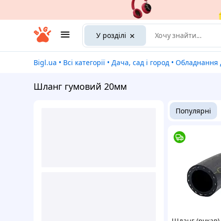
У розділі
Bigl.ua
•
Всі категорії
•
Дача, сад і город
•
Обладнання
Шланг гумовий 20мм
Популярні
Шланг (рукав)