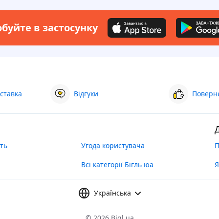
буйте в застосунку
ставка
Відгуки
Поверне
ть
Угода користувача
П
Всі категорії Бігль юа
Я
Українська
©
2026 Bigl.ua