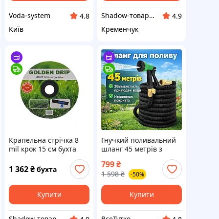
Voda-system
Shadow-товари для сільського господарства та домашнього вжитку
4.8
4.9
Київ
Кременчук
Крапельна стрічка 8
Гнучкий поливальний
mil крок 15 см бухта
шланг 45 метрів з
500 метрів емітерна
розпилювачем
799
₴
GOLDEN DRIP
розтяжний високого
1 362
₴
бухта
1 598
₴
-50%
тиску для поливу саду і
городу
Купити
Купити
Shadow-товари для сільського господарства та домашнього вжитку
ВсеТутко