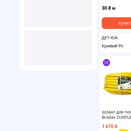
30
₴
м
Купит
ДЕТ ЮА
Кривий Ріг
Шланг для по
Bradas SUNFL
WMS3/450 3/4
1 670
₴