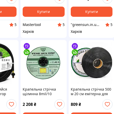
шаровий шланг
и
Купити
Купити
Mastertool
"greensun.in.ua": Товари для облаштування дому та присадибної ділянки!
5
5
5
Харків
Харків
ийся
Крапельна стрічка
Крапельна стрічка 500
Drop
щілинна 8mil/10
м 20 см емітерна для
" 20 м
см./1000 м./1.1 л/г-Veng
поливу зрошування
нг для
Wey(Південна Корея)
2 208
₴
809
₴
ярний
ливу