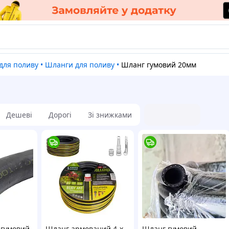
 для поливу
•
Шланги для поливу
•
Шланг гумовий 20мм
Дешеві
Дорогі
Зі знижками
 гумовий
Шланг армований 4-х
Шланг гумовий