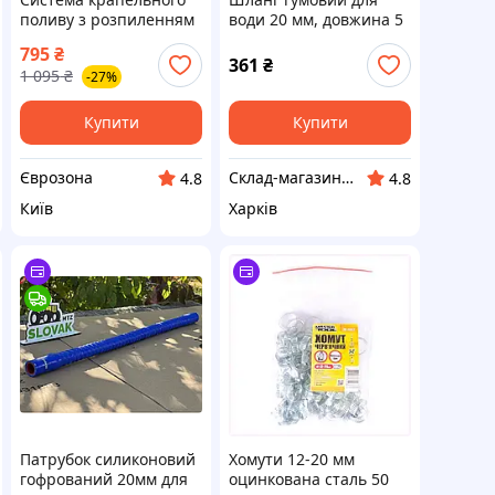
поливу з розпиленням
води 20 мм, довжина 5
«туман» форсунки 20
м. Армований ниткою.
795
₴
шт, латунь, 20 м
361
₴
1 095
₴
-27%
(POLIV20-20), Чорний
Купити
Купити
Єврозона
Склад-магазин "Свояк Group".
4.8
4.8
Київ
Харків
Патрубок силиконовий
Хомути 12-20 мм
гофрований 20мм для
оцинкована сталь 50