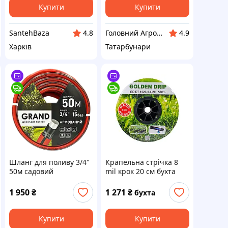
Купити
Купити
SantehBaza
Головний Агроном
4.8
4.9
Харків
Татарбунари
Шланг для поливу 3/4"
Крапельна стрічка 8
50м садовий
mil крок 20 см бухта
поливальний GRAND
500 метрів емітерна
армований 4шаровий
GOLDEN DRIP
1 950
₴
1 271
₴
бухта
Купити
Купити