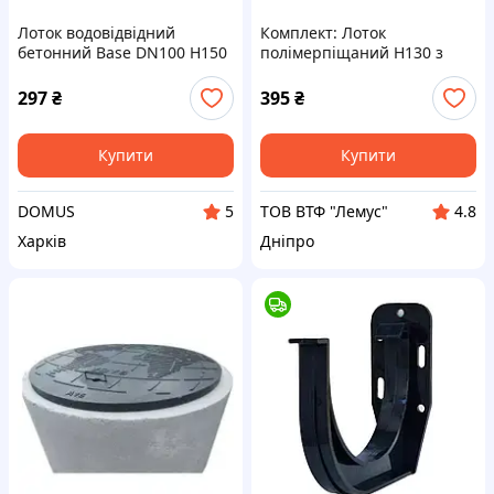
Лоток водовідвідний
Комплект: Лоток
бетонний Base DN100 H150
полімерпіщаний H130 з
С250
полімерпіщаними
решітками А15
297
₴
395
₴
Купити
Купити
DOMUS
ТОВ ВТФ "Лемус"
5
4.8
Харків
Дніпро