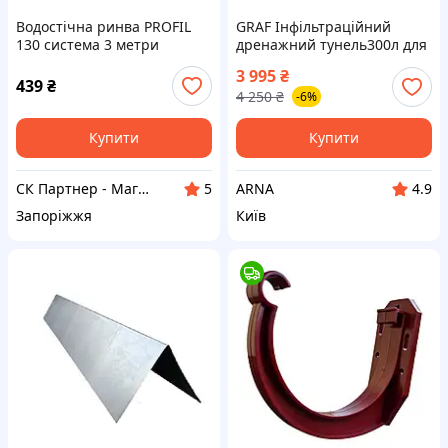
Водостічна ринва PROFIL
GRAF Інфільтраційний
130 система 3 метри
дренажний тунель300л для
зливної та автономної
3 995
₴
каналізації Доставка від
439
₴
4 250
₴
-6%
Києва (30 км) — 400 грн
Купити
Купити
СК Партнер - Магазин покрівельних і фасадних матеріалів
ARNA
5
4.9
Запоріжжя
Київ