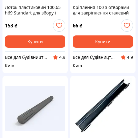
Лоток пластиковий 100.65
Кріплення 100 з отворами
h69 Standart для збору і
для закріплення сталевий
відводу поверхневих вод
решітки до водовідвідних
лотків
153
₴
66
₴
Купити
Купити
Все для будівництва та дому
Все для будівництва та дому
4.9
4.9
Київ
Київ