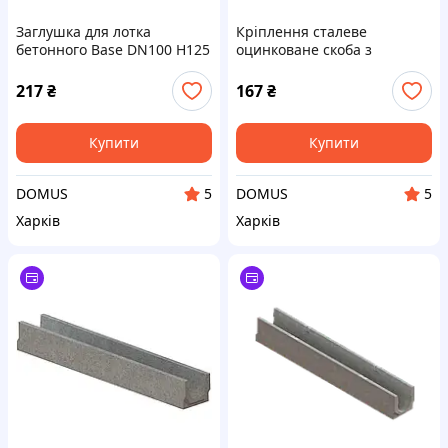
Заглушка для лотка
Кріплення сталеве
бетонного Base DN100 Н125
оцинковане скоба з
полімербетонна
гвинтом 50 мм для
бетонних лотків Base DN100
217
₴
167
₴
Купити
Купити
DOMUS
DOMUS
5
5
Харків
Харків