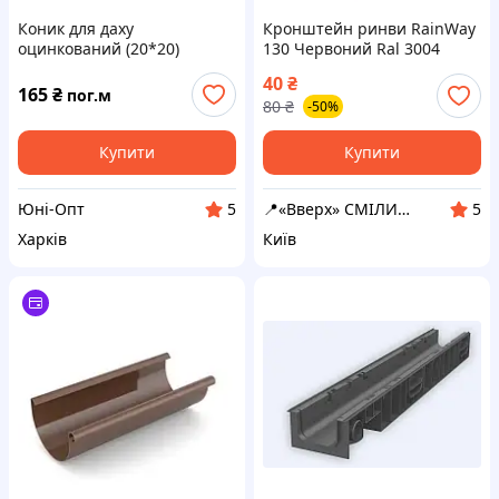
Коник для даху
Кронштейн ринви RainWay
оцинкований (20*20)
130 Червоний Ral 3004
40
₴
165
₴
пог.м
80
₴
-50%
Купити
Купити
Юні-Опт
📍«Вверх» СМІЛИВІСТЬ
5
5
Харків
Київ