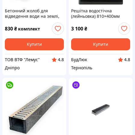
Бетонний жолоб для
Решітка водостічна
відведення води на землі,
(лейньовка) 810×400мм
ливнівок, канав
830
₴
3 100
₴
комплект
Купити
Купити
ТОВ ВТФ "Лемус"
БудЛюк
4.8
4.8
Дніпро
Тернопіль