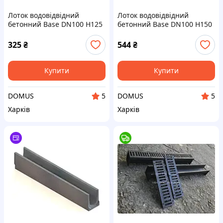
Лоток водовідвідний
Лоток водовідвідний
бетонний Base DN100 H125
бетонний Base DN100 H150
С250
з вставками пластиковими
С250
325
₴
544
₴
Купити
Купити
DOMUS
DOMUS
5
5
Харків
Харків