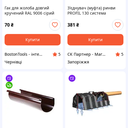
Гак для жолоба довгий
З'єднувач (муфта) ринви
кручений RAL 9006 сірий
PROFIL 130 система
70
₴
381
₴
Купити
Купити
BostonTools - інтернет магазин
СК Партнер - Магазин покрівельних і фасадних матеріалів
5
5
Чернівці
Запоріжжя