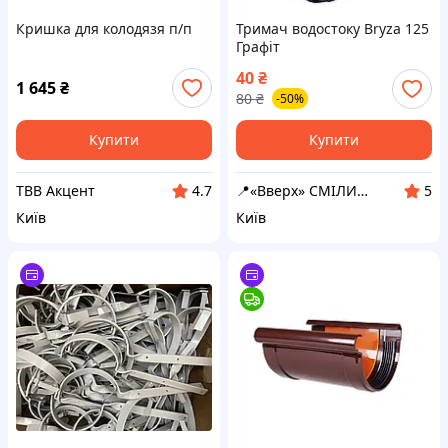
Кришка для колодязя п/п
Тримач водостоку Bryza 125
Графіт
40
₴
1 645
₴
80
₴
-50%
Купити
Купити
ТВВ Акцент
📍«Вверх» СМІЛИВІСТЬ
4.7
5
Київ
Київ