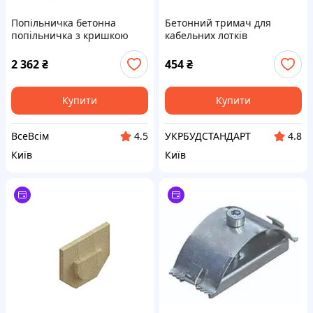
Попільничка бетонна
Бетонний тримач для
попільничка з кришкою
кабельних лотків
геометрична попільничка
зовнішня попільничка,
2 362
₴
454
₴
інструмент для куріння з
внутрішнім лотком
Купити
Купити
ВсеВсім
УКРБУДСТАНДАРТ
4.5
4.8
Київ
Київ