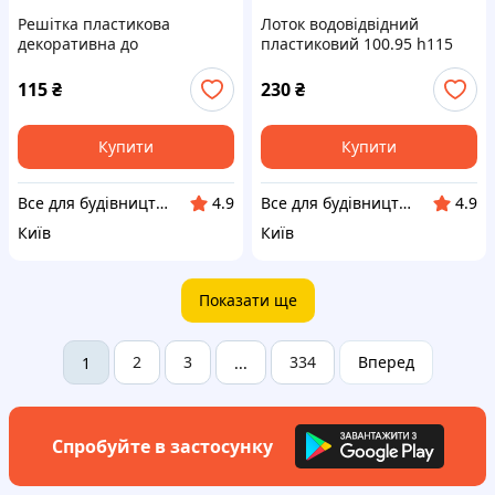
Решітка пластикова
Лоток водовідвідний
декоративна до
пластиковий 100.95 h115
дождеприемнику для
мм з композитного
захисту від попадання в
пластика
115
₴
230
₴
нього листя та сміття
(чорна)
Купити
Купити
Все для будівництва та дому
Все для будівництва та дому
4.9
4.9
Київ
Київ
Показати ще
2
3
334
Вперед
1
...
Спробуйте в застосунку