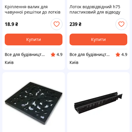
Кріплення-валик для
Лоток водовідвідний h75
чавунної решітки до лотків
пластиковий для відводу
пластиковим STANDART 100
поверхневих вод, вихід на
трубу 50, 75, 100мм
18.9
₴
239
₴
Купити
Купити
Все для будівництва та дому
Все для будівництва та дому
4.9
4.9
Київ
Київ