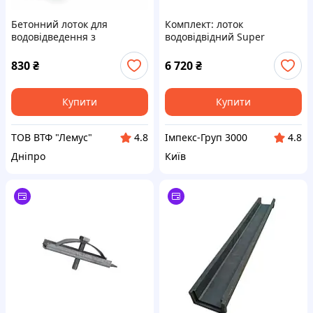
Бетонний лоток для
Комплект: лоток
водовідведення з
водовідвідний Super
оцинкованою решіткою
ЛВ-15.25.13 бетонний з
чавунними ґратами, клас Е
830
₴
6 720
₴
Купити
Купити
ТОВ ВТФ "Лемус"
Імпекс-Груп 3000
4.8
4.8
Дніпро
Київ