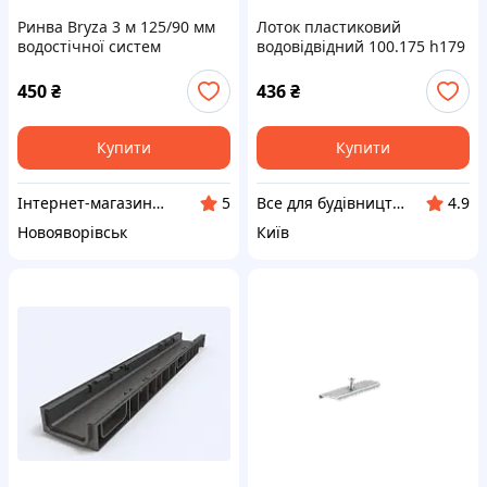
Ринва Bryza 3 м 125/90 мм
Лоток пластиковий
водостічної систем
водовідвідний 100.175 h179
Standart дренажний
Чорний
450
₴
436
₴
Купити
Купити
Інтернет-магазин "PL-BUD"
Все для будівництва та дому
5
4.9
Новояворівськ
Київ