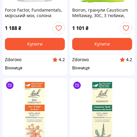
Force Factor, Fundamentals,
Boiron, гранули Causticum
морський мох, солона
Meltaway, 30C, 3 тюбики,
карамель, 250 мг, 30
прибл. 80 гранул у кожному
жувальних таблеток
1 188
₴
1 101
₴
Купити
Купити
Zdorovo
Zdorovo
4.2
4.2
Вінниця
Вінниця