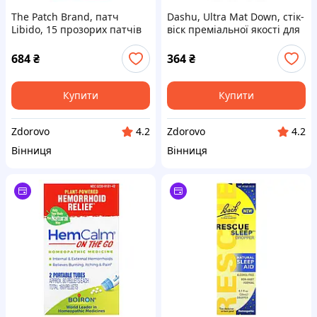
The Patch Brand, патч
Dashu, Ultra Mat Down, стік-
Libido, 15 прозорих патчів
віск преміальної якості для
чоловіків, 40 мл
684
₴
364
₴
Купити
Купити
Zdorovo
Zdorovo
4.2
4.2
Вінниця
Вінниця