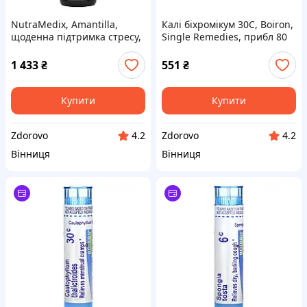
NutraMedix, Amantilla,
Калі біхромікум 30C, Boiron,
щоденна підтримка стресу,
Single Remedies, прибл 80
30 мл (1 рідк. унція)
гранул
1 433
₴
551
₴
Купити
Купити
Zdorovo
Zdorovo
4.2
4.2
Вінниця
Вінниця