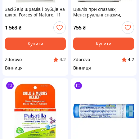
Засіб від шрамів і рубців на
Цикліз при спазмах,
шкірі, Forces of Nature, 11
Менструальні спазми,
мл
Boiron, 60
швидкорозчинних таблеток
1 563
₴
755
₴
Купити
Купити
Zdorovo
Zdorovo
4.2
4.2
Вінниця
Вінниця