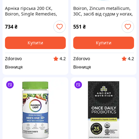
Арніка гірська 200 СК,
Boiron, Zincum metallicum,
Boiron, Single Remedies,
30C, засіб від судом у ногах,
прибл 80 гранул
прибл. 80 гранул
734
₴
551
₴
Купити
Купити
Zdorovo
Zdorovo
4.2
4.2
Вінниця
Вінниця