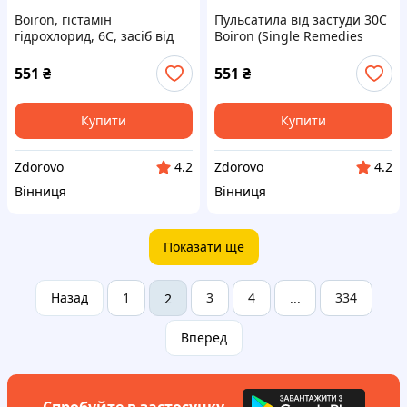
Boiron, гістамін
Пульсатила від застуди 30C
гідрохлорид, 6C, засіб від
Boiron (Single Remedies
алергії, 80 гранул
Pulsatilla) прибл. 80 гранул
551
₴
551
₴
Купити
Купити
Zdorovo
Zdorovo
4.2
4.2
Вінниця
Вінниця
Показати ще
Назад
1
3
4
334
2
...
Вперед