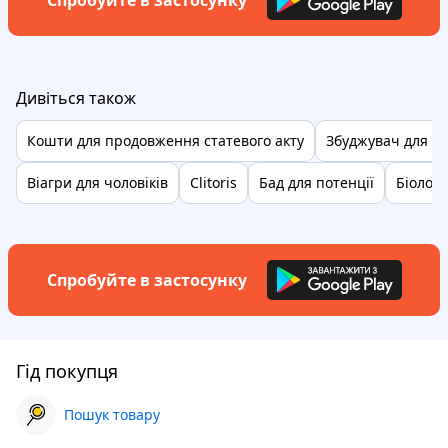
Спробуйте в застосунку
Дивіться також
Кошти для продовження статевого акту
Збуджувач для ж
Віагри для чоловіків
Clitoris
Бад для потенції
Біологі
Спробуйте в застосунку
Гід покупця
Пошук товару