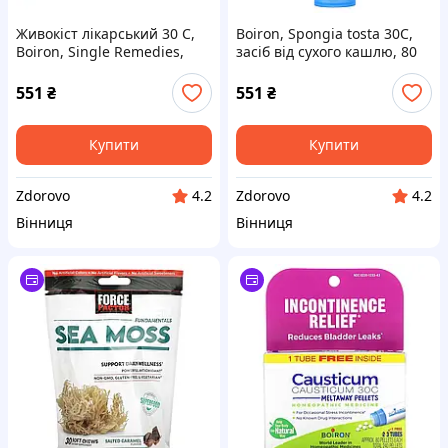
Живокіст лікарський 30 C,
Boiron, Spongia tosta 30C,
Boiron, Single Remedies,
засіб від сухого кашлю, 80
прибл 80 гранул
гранул
551
₴
551
₴
Купити
Купити
Zdorovo
Zdorovo
4.2
4.2
Вінниця
Вінниця