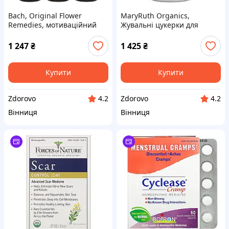
Bach, Original Flower
MaryRuth Organics,
Remedies, мотиваційний
Жувальні цукерки для
набір, Get It Done, 3 піпетки
імунітету, вишня, 90
по 10 мл (0,35 рідк. унції)
жувальних цукерок
1 247
₴
1 425
₴
Купити
Купити
Zdorovo
Zdorovo
4.2
4.2
Вінниця
Вінниця