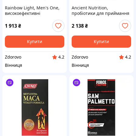
Rainbow Light, Men's One,
Ancient Nutrition,
високоефективні
пробіотики для приймання
мультивітаміни щоденного
раз на день, 25&nbsp;млрд
приймання для чоловіків
КУО, 30&nbsp;капсул
1 913
₴
2 138
₴
від 50&nbsp;років,
Купити
Купити
Zdorovo
Zdorovo
4.2
4.2
Вінниця
Вінниця