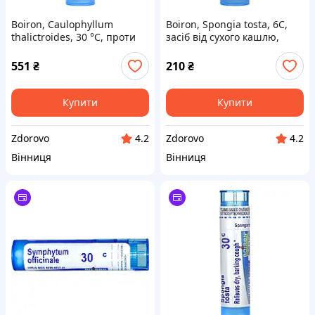
Boiron, Caulophyllum
Boiron, Spongia tosta, 6C,
thalictroides, 30 °C, проти
засіб від сухого кашлю,
спазмів, прибл. 80 гранул
прибл. 80 гранул
551
₴
210
₴
Купити
Купити
Zdorovo
Zdorovo
4.2
4.2
Вінниця
Вінниця