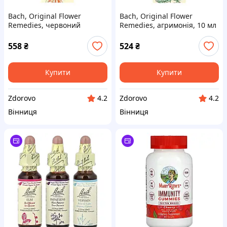
Bach, Original Flower
Bach, Original Flower
Remedies, червоний
Remedies, агримонія, 10 мл
каштан, 10 мл (0,35 рідк.
(0,35 рідк. унції)
унції)
558
₴
524
₴
Купити
Купити
Zdorovo
Zdorovo
4.2
4.2
Вінниця
Вінниця