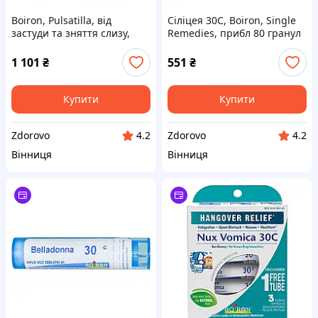
Boiron, Pulsatilla, від
Сіліцея 30C, Boiron, Single
застуди та зняття слизу,
Remedies, прибл 80 гранул
гранули Meltaway, 30C, 3
пробірки, 80 гранул у
1 101
₴
551
₴
кожній
Купити
Купити
Zdorovo
Zdorovo
4.2
4.2
Вінниця
Вінниця