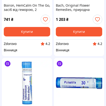
Boiron, HemCalm On The Go,
Bach, Original Flower
засіб від геморою, 2
Remedies, природна
портативні тюбики, прибл.
піпетка для сну, 20 мл (0,7
80 гранул кожна
рідк. унції)
741
₴
1 203
₴
Купити
Купити
Zdorovo
Zdorovo
4.2
4.2
Вінниця
Вінниця