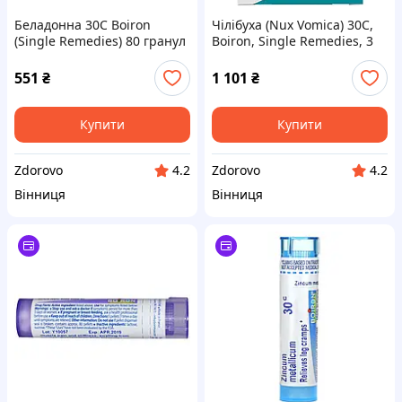
Беладонна 30C Boiron
Чілібуха (Nux Vomica) 30C,
(Single Remedies) 80 гранул
Boiron, Single Remedies, 3
туби, приблизно 80 гранул
в кожній
551
₴
1 101
₴
Купити
Купити
Zdorovo
Zdorovo
4.2
4.2
Вінниця
Вінниця