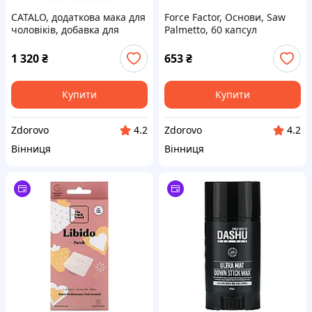
CATALO, додаткова мака для
Force Factor, Основи, Saw
чоловіків, добавка для
Palmetto, 60 капсул
підтримки життєвих сил,
700 мг, 30 капсул (350 мг в 1
1 320
₴
653
₴
капсулі)
Купити
Купити
Zdorovo
Zdorovo
4.2
4.2
Вінниця
Вінниця