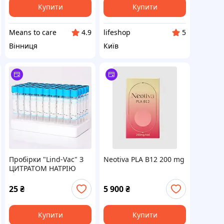
Купити
Купити
Means to care
lifeshop
4.9
5
Вінниця
Київ
Пробірки "Lind-Vac" З
Neotiva PLA B12 200 mg
ЦИТРАТОМ НАТРІЮ
3,8%
25
₴
5 900
₴
Купити
Купити