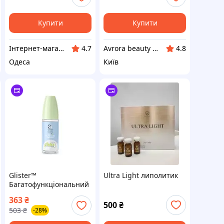
Купити
Купити
Інтернет-магазин Million Nails
Avrora beauty market
4.7
4.8
Одеса
Київ
Glister™
Ultra Light липолитик
Багатофункціональний
ополіскувач ротової
363
₴
порожнини амвей
500
₴
503
₴
-28%