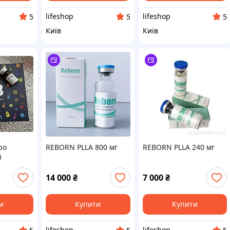
lifeshop
lifeshop
5
5
5
Київ
Київ
po
REBORN PLLA 800 мг
REBORN PLLA 240 мг
)
14 000
₴
7 000
₴
и
Купити
Купити
lifeshop
lifeshop