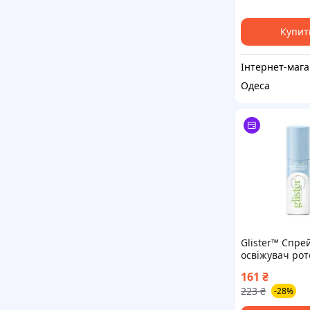
Купит
Ін
Одеса
Glister™ Спре
освіжувач рот
порожнини з 
161
₴
м’яти
223
₴
-28%