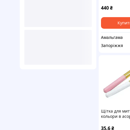
м 12 мк Супер
440
₴
Купит
Амальгама
Запоріжжя
Щітка для мит
кольори в асо
35.6
₴