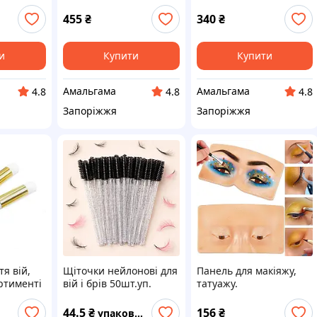
 Ціна
метрів 15мк тисненя
фарбування волосся 12
ПОМАРАНЧ
см 150 м 13 мк
455
₴
340
₴
и
Купити
Купити
Амальгама
Амальгама
4.8
4.8
4.8
Запоріжжя
Запоріжжя
тя вій,
Щіточки нейлонові для
Панель для макіяжу,
ртименті
вій і брів 50шт.уп.
татуажу.
44.5
₴
156
₴
упаковка