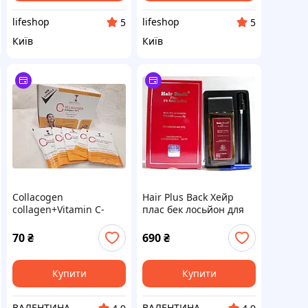
lifeshop
lifeshop
5
5
Київ
Київ
Collacogen
Hair Plus Back Хейр
collagen+Vitamin C-
плас бек лосьйон для
омоложення шкіри
шкіри голови 100 мл
Єгипту ( саше)
(2%)
70
₴
690
₴
Купити
Купити
ВАЛЕНТИНА
ВАЛЕНТИНА