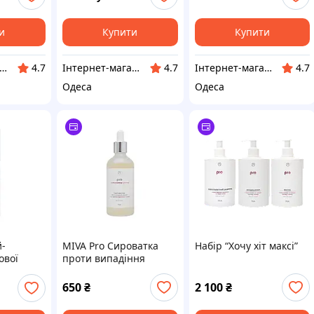
и
Купити
Купити
тернет-магазин Million Nails
Інтернет-магазин Million Nails
Інтернет-магазин Million Nails
4.7
4.7
4.7
Одеса
Одеса
й-
MIVA Pro Сироватка
Набір “Хочу хіт максі”
ової
проти випадіння
ароматом
волосся 90 мл
650
₴
2 100
₴