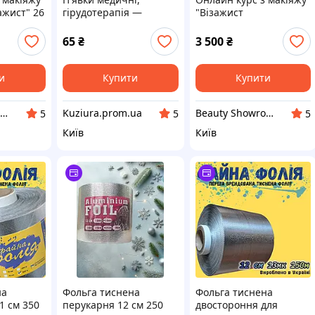
ажист" 26
гірудотерапія —
"Візажист
лікування п'явками.
PROFFESIONAL" 41 урок
65
₴
3 500
₴
и
Купити
Купити
Beauty Showroom
Kuziura.prom.ua
Beauty Showroom
5
5
5
Київ
Київ
на
Фольга тиснена
Фольга тиснена
1 см 350
перукарня 12 см 250
двостороння для