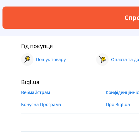
Спро
Гід покупця
Пошук товару
Оплата та до
Bigl.ua
Вебмайстрам
Конфіденційніс
Бонусна Програма
Про Bigl.ua