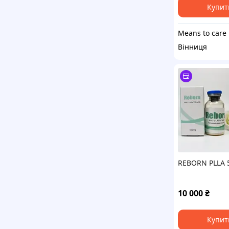
Купит
Means to care
Вінниця
REBORN PLLA 
10 000
₴
Купит