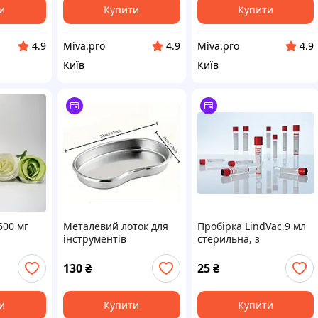
и
Купити
Купити
Miva.pro
Miva.pro
4.9
4.9
4.9
Київ
Київ
500 мг
Металевий лоток для
Пробірка LindVac,9 мл
інструментів
стерильна, з
активатором згортання
130
₴
25
₴
и
Купити
Купити