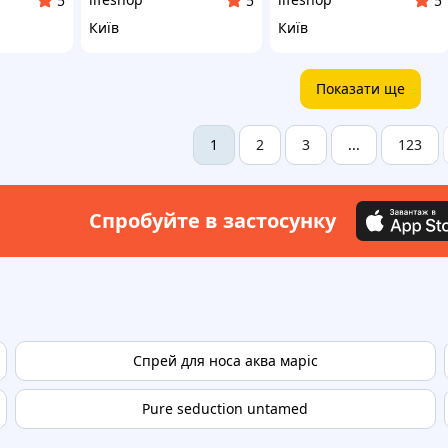
5
5
5
Київ
Київ
Показати ще
2
3
123
1
...
Спробуйте в застосунку
Спрей для носа аква маріс
Pure seduction untamed