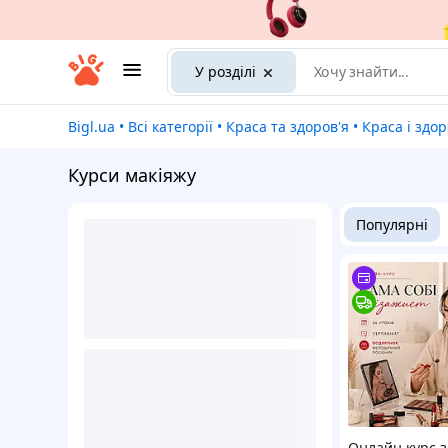
У розділі
Bigl.ua
•
Всі категорії
•
Краса та здоров'я
•
Краса і здор
Курси макіяжу
Популярні
Онлайн курс з