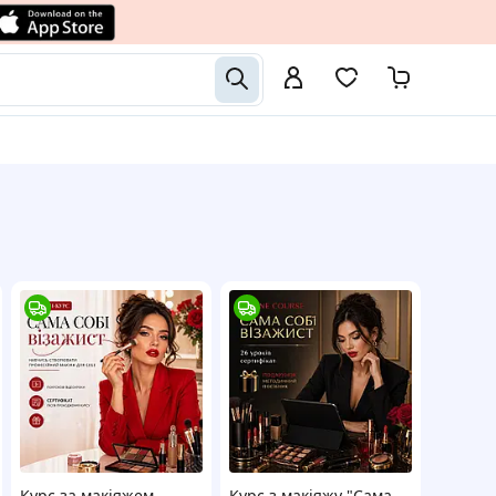
Курс за макіяжем
Курс з макіяжу "Сама