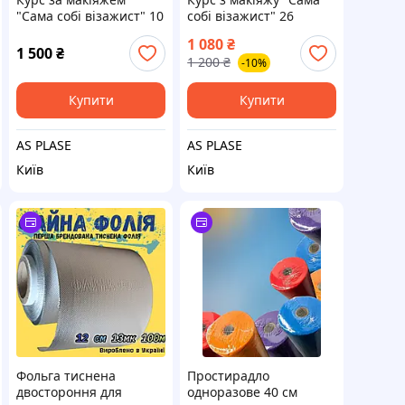
"Сама собі візажист" 10
собі візажист" 26
занять із сертифікатом
занять із сертифікатом
1 080
₴
і методичним
1 500
₴
1 200
₴
-10%
посібником
Купити
Купити
AS PLASE
AS PLASE
Київ
Київ
Фольга тиснена
Простирадло
двостороння для
одноразове 40 см