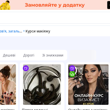
ов'я, загальне
•
Курси макіяжу
Дешеві
Дорогі
Зі знижками
 макіяжу
П'явки медичні,
Онлайн курс з макіяжу