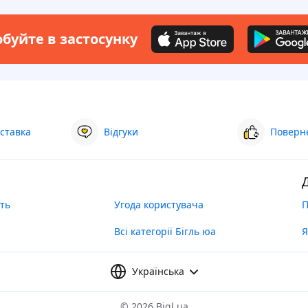
буйте в застосунку
ставка
Відгуки
Поверне
ть
Угода користувача
П
Всі категорії Бігль юа
Я
Українська
©
2026 Bigl.ua