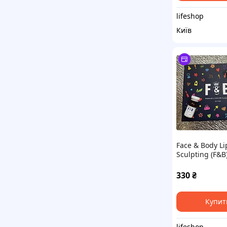
lifeshop
Київ
Face & Body Li
Sculpting (F&B
ліполітик
330
₴
Купит
lifeshop