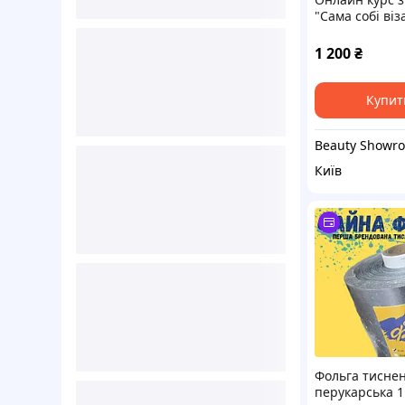
"Сама собі віз
занять
1 200
₴
Купит
Київ
Фольга тисне
перукарська 1