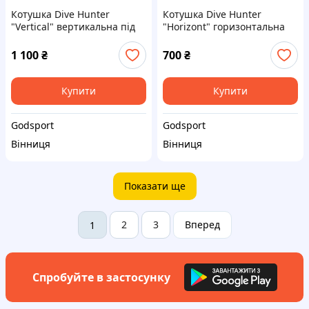
Котушка Dive Hunter
Котушка Dive Hunter
"Vertical" вертикальна під
"Horizont" горизонтальна
рушницю для підводного
під рушницю для
полювання
підводного полювання
1 100
₴
700
₴
Купити
Купити
Godsport
Godsport
Вінниця
Вінниця
Показати ще
2
3
Вперед
1
Спробуйте в застосунку