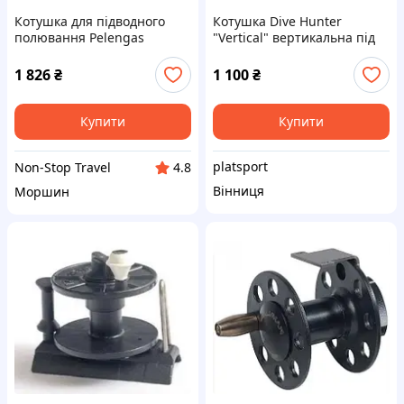
Котушка для підводного
Котушка Dive Hunter
полювання Pelengas
"Vertical" вертикальна під
алюмінієва з неіржавким
рушницю для підводного
кронштейном 55 мм для
полювання
1 826
₴
1 100
₴
рушниці пеленгас
Купити
Купити
platsport
Non-Stop Travel
4.8
Вінниця
Моршин