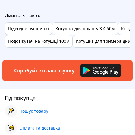
Дивіться також
Підводне рушницю
Котушка для шлангу 3 4 50м
Котушк
Подовжувач на котушці 100м
Котушка для тримера днип
Спробуйте в застосунку
Гід покупця
Пошук товару
Оплата та доставка