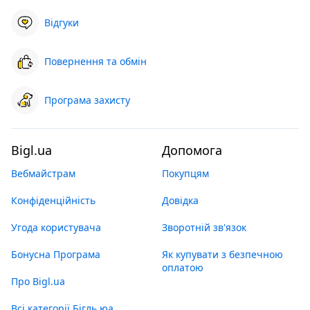
Відгуки
Повернення та обмін
Програма захисту
Bigl.ua
Допомога
Вебмайстрам
Покупцям
Конфіденційність
Довідка
Угода користувача
Зворотній зв'язок
Бонусна Програма
Як купувати з безпечною
оплатою
Про Bigl.ua
Всі категорії Бігль юа