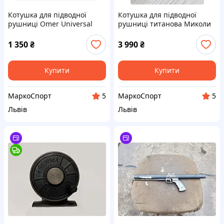
Котушка для підводної
Котушка для підводної
рушниці Omer Universal
рушниці титанова Миколи
Match Sport 70
Несіна (вертикальна,
горизонтальна) 80 мм
1 350
₴
3 990
₴
Купити
Купити
МаркоСпорт
МаркоСпорт
5
5
Львів
Львів