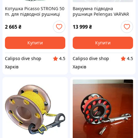
Котушка Picasso STRONG 50
Вакуумна підводна
m. для підводної рушниці
рушниця Pelengas VARVAR
55 з вбудованою котушкою,
прицілом, що світиться, і
2 665
₴
13 999
₴
магнітним ножем
Купити
Купити
Calipso dive shop
Calipso dive shop
4.5
4.5
Харків
Харків