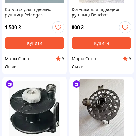
Котушка для підводної
Котушка для підводної
рушниці Pelengas
рушниці Beuchat
алюмінієва з нержавіючим
універсальна 85 мм
кронштейном 75мм
1 500
₴
800
₴
Купити
Купити
МаркоСпорт
МаркоСпорт
5
5
Львів
Львів