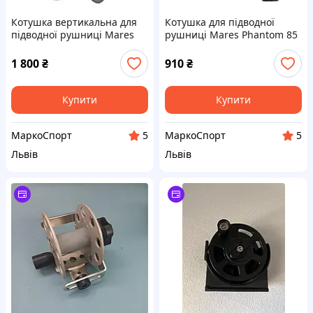
Котушка вертикальна для
Котушка для підводної
підводної рушниці Mares
рушниці Mares Phantom 85
Vertical Spiro
mm
1 800
₴
910
₴
Купити
Купити
МаркоСпорт
МаркоСпорт
5
5
Львів
Львів