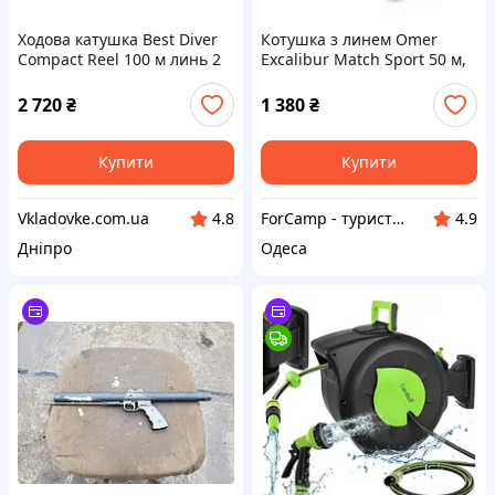
Ходова катушка Best Diver
Котушка з линем Omer
Compact Reel 100 м линь 2
Excalibur Match Sport 50 м,
мм из пластика и
Black (1311EC)
алюминия для підводних
2 720
₴
1 380
₴
исследований
Купити
Купити
Vkladovke.com.ua
ForCamp - туристичні, спортивні та тактичні товари
4.8
4.9
Дніпро
Одеса