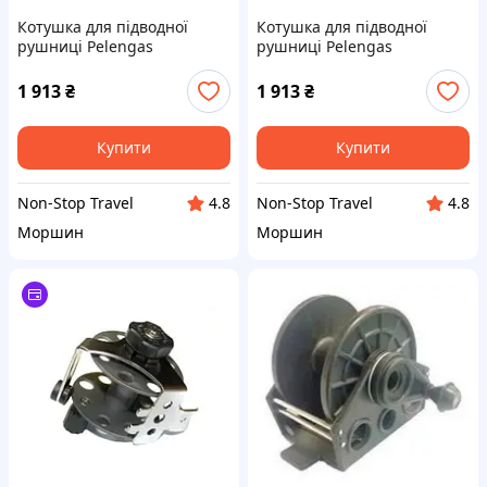
Котушка для підводної
Котушка для підводної
рушниці Pelengas
рушниці Pelengas
алюмінієва з неіржавким
алюмінієва з неіржавким
кронштейном 65 мм для
кронштейном 65 мм
1 913
₴
1 913
₴
рушниці пеленгас
Купити
Купити
Non-Stop Travel
Non-Stop Travel
4.8
4.8
Моршин
Моршин