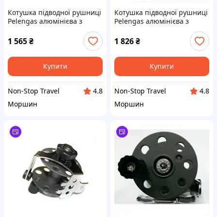
Котушка підводної рушниці
Котушка підводної рушниці
Pelengas алюмінієва з
Pelengas алюмінієва з
неіржавким кронштейном
неіржавким кронштейном
75 мм
55 мм
1 565
₴
1 826
₴
Купити
Купити
Non-Stop Travel
Non-Stop Travel
4.8
4.8
Моршин
Моршин