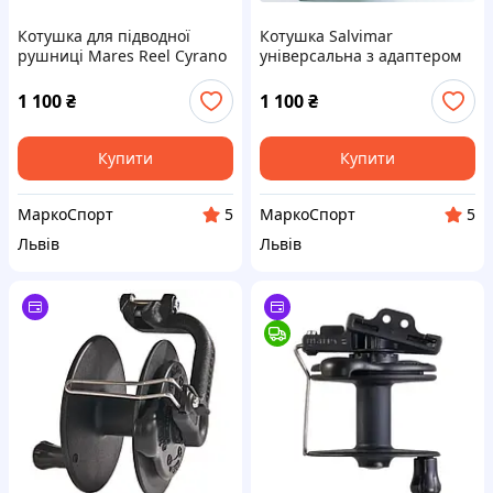
Котушка для підводної
Котушка Salvimar
рушниці Mares Reel Cyrano
універсальна з адаптером
Spark
1 100
₴
1 100
₴
Купити
Купити
МаркоСпорт
МаркоСпорт
5
5
Львів
Львів