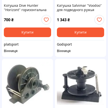
Котушка Dive Hunter
Катушка Salvimar "Voodoo"
"Horizont" горизонтальна
для подводного ружья
під рушницю для
Predator
підводного полювання
700
₴
1 343
₴
Купити
Купити
platsport
Godsport
Вінниця
Вінниця