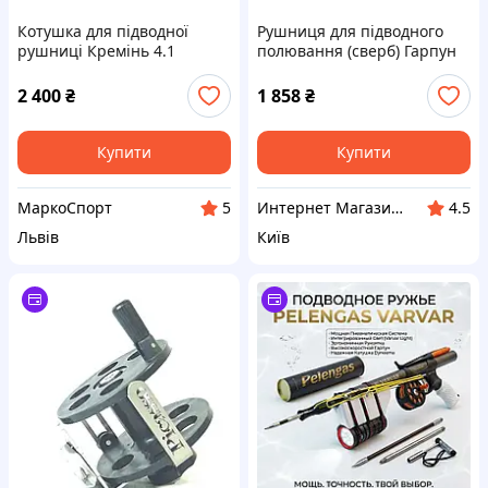
Котушка для підводної
Рушниця для підводного
рушниці Кремінь 4.1
полювання (сверб) Гарпун
для підводного полювання
на рибу РПС не комплект, як
2 400
₴
1 858
₴
на фото нове СРСР
Купити
Купити
МаркоСпорт
Интернет Магазин Лавка Старьевщика Вадима БУ запчастей и товаров СССР !!!
5
4.5
Львів
Київ