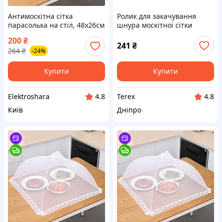
Антимоскітна сітка
Ролик для закачування
парасолька на стіл, 48х26см
шнура москітної сітки
/ Антимоскітна парасолька-
дерево Terex
200
₴
ковпак для продуктів / Сітка
241
₴
264
₴
-24%
чохол на стіл
Купити
Купити
Elektroshara
Terex
4.8
4.8
Київ
Дніпро