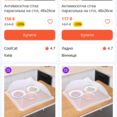
Антимоскітна сітка
Антимоскітна сітка
парасолька на стіл, 48х26см
парасолька на стіл, 48х26см
/ Антимоскітна парасолька-
• Антимоскітна парасолька-
150
₴
117
₴
ковпак для продуктів / Сітка
ковпак для продуктів • Сітка
214
₴
167
₴
-30%
-30%
чохол на стіл
чохол на стіл
Купити
Купити
CoolCat
Ладно
4.7
4.7
Київ
Вінниця