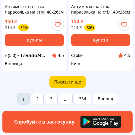
Антимоскітна сітка
Антимоскітна сітка
парасолька на стіл, 48х26см
парасолька на стіл, 48х26см
/ Антимоскітна парасолька-
/ Антимоскітна парасолька-
150
₴
150
₴
ковпак для продуктів / Сітка
ковпак для продуктів / Сітка
214
₴
214
₴
-30%
-30%
чохол на стіл
чохол на стіл
Купити
Купити
⭐(5.0) - 𝙏𝙧𝙚𝙣𝙙𝙤𝙈𝙖𝙣𝙞𝙖
Croko
4.5
4.5
Вінниця
Київ
Показати ще
2
3
334
Вперед
1
...
Спробуйте в застосунку