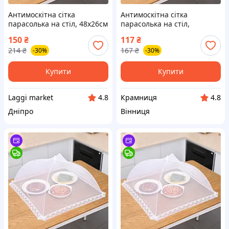
Антимоскітна сітка
Антимоскітна сітка
парасолька на стіл, 48х26см
парасолька на стіл,
/ Антимоскітна парасолька-
48х26см, Білий /
150
₴
117
₴
ковпак для продуктів / Сітка
Антимоскітна парасолька-
214
₴
167
₴
-30%
-30%
чохол на стіл
ковпак для продуктів / Сітка
чохол на стіл
Купити
Купити
Laggi market
Крамниця
4.8
4.8
Дніпро
Вінниця