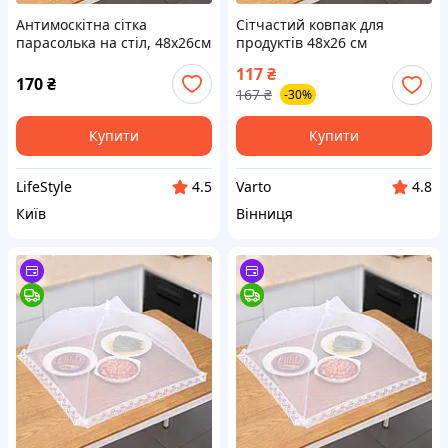
Антимоскітна сітка
Сітчастий ковпак для
парасолька на стіл, 48х26см
продуктів 48х26 см
/ Антимоскітна парасолька-
Антимоскітний парасолька-
117
₴
ковпак для продуктів / Сітка
ковпак для продуктів |
170
₴
167
₴
-30%
чохол на стіл
Сітка чохол на стіл
Купити
Купити
LifeStyle
Varto
4.5
4.8
Київ
Вінниця