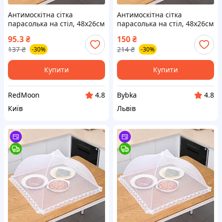
Антимоскітна сітка
Антимоскітна сітка
парасолька на стіл, 48х26см
парасолька на стіл, 48х26см
/ Антимоскітна парасолька-
/ Антимоскітна парасолька-
95.3
₴
150
₴
ковпак для продуктів / Сітка
ковпак для продуктів / Сітка
137
₴
214
₴
-30%
-30%
чохол на стіл
чохол на стіл
Купити
Купити
RedMoon
Bybka
4.8
4.8
Київ
Львів