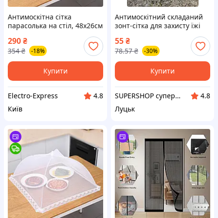
Антимоскітна сітка
Антимоскітний складаний
парасолька на стіл, 48х26см
зонт-сітка для захисту їжі
/ Антимоскітна парасолька-
від комах, 40×40 см
290
₴
55
₴
ковпак для продуктів / Сітка
354
₴
78.57
₴
-18%
-30%
чохол на стіл
Купити
Купити
Electro-Express
SUPERSHOP супер ціни, супер вибір, супер покупки!
4.8
4.8
Київ
Луцьк