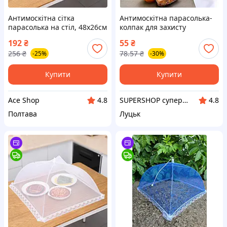
Антимоскітна сітка
Антимоскітна парасолька-
парасолька на стіл, 48х26см
колпак для захисту
/ Антимоскітна парасолька-
продуктів від комах, 40x40
192
₴
55
₴
ковпак для продуктів / Сітка
см
256
₴
78.57
₴
-25%
-30%
чохол на стіл
Купити
Купити
Ace Shop
SUPERSHOP супер ціни, супер вибір, супер покупки!
4.8
4.8
Полтава
Луцьк