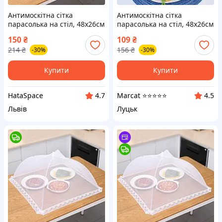
Антимоскітна сітка
Антимоскітна сітка
парасолька на стіл, 48х26см
парасолька на стіл, 48х26см
/ Антимоскітна парасолька-
/ Антимоскітна парасолька-
150
₴
109
₴
ковпак для продуктів / Сітка
ковпак для продуктів / Сітка
214
₴
156
₴
-30%
-30%
чохол на стіл
чохол на стіл
Купити
Купити
HataSpace
Marcat ⭐⭐⭐⭐⭐
4.7
4.5
Львів
Луцьк