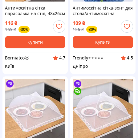
Антимоскітна сітка
Антимоскітна сітка-зонт для
парасолька на стіл, 48х26см
стола/антимоскітна
/ Антимоскітна парасолька-
парасолька-ковпак для
116
₴
109
₴
ковпак для продуктів / Сітка
продуктів/Сітка чохол на
165
₴
156
₴
-30%
-30%
чохол на стіл
стіл
Купити
Купити
Borniatco🥇
Trendly⭐⭐⭐⭐⭐
4.7
4.5
Київ
Дніпро