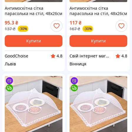
Антимоскітна сітка
Антимоскітна сітка
парасолька на стіл, 48х26см
парасолька на стіл, 48х26см
/ Антимоскітна парасолька-
/ Антимоскітна парасолька-
95.3
₴
117
₴
ковпак для продуктів / Сітка
ковпак для продуктів / Сітка
137
₴
167
₴
-30%
-30%
чохол на стіл
чохол на стіл
Купити
Купити
GoodChoise
Свій інтернет магазин
4.8
4.8
Львів
Вінниця