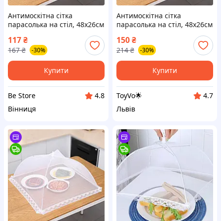
Антимоскітна сітка
Антимоскітна сітка
парасолька на стіл, 48х26см
парасолька на стіл, 48х26см
/ Антимоскітна парасолька-
/ Антимоскітна парасолька-
117
₴
150
₴
ковпак для продуктів / Сітка
ковпак для продуктів / Сітка
167
₴
214
₴
-30%
-30%
чохол на стіл
чохол на стіл
Купити
Купити
Be Store
ToyVo🌟
4.8
4.7
Вінниця
Львів