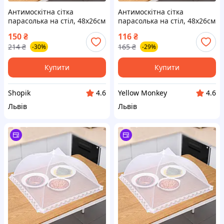
Антимоскітна сітка
Антимоскітна сітка
парасолька на стіл, 48х26см
парасолька на стіл, 48х26см
/ Антимоскітна парасолька-
/ Антимоскітна парасолька-
150
₴
116
₴
ковпак для продуктів / Сітка
ковпак для продуктів / Сітка
214
₴
165
₴
-30%
-29%
чохол на стіл
чохол на стіл
Купити
Купити
Shopik
Yellow Monkey
4.6
4.6
Львів
Львів