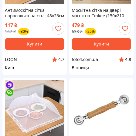
Антимоскітна сітка
Москітна сітка на двері
парасолька на стіл, 48х26см
магнітна Cinkee (150х210
/ Антимоскітна парасолька-
см) чорна, захисна
117
₴
479
₴
ковпак для продуктів / Сітка
антимоскітна штора на
167
₴
638
₴
-30%
-25%
чохол на стіл
магнітах для дверей
Купити
Купити
LOON
foto4.com.ua
4.7
4.8
Київ
Вінниця