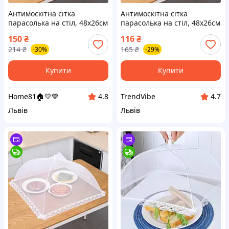
Антимоскітна сітка
Антимоскітна сітка
парасолька на стіл, 48х26см
парасолька на стіл, 48х26см
/ Антимоскітна парасолька-
/ Антимоскітна парасолька-
150
₴
116
₴
ковпак для продуктів / Сітка
ковпак для продуктів / Сітка
214
₴
165
₴
-30%
-29%
чохол на стіл
чохол на стіл
Купити
Купити
Home81🏠💛💙
TrendVibe
4.8
4.7
Львів
Львів