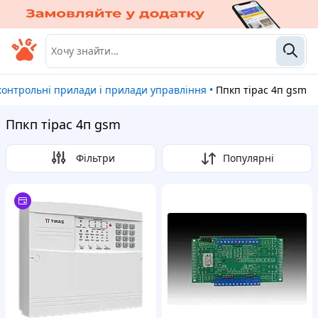
контрольні прилади і прилади управління
•
Ппкп тірас 4п gsm
Ппкп тірас 4п gsm
Фільтри
Популярні