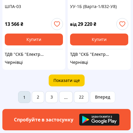
ШПА-03
УУ-1Б (Варта-1/832-У8)
13 566
₴
29 220
₴
від
Купити
Купити
ТДВ "СКБ "Електронмаш"
ТДВ "СКБ "Електронмаш"
Чернівці
Чернівці
Показати ще
2
3
22
Вперед
1
...
Спробуйте в застосунку