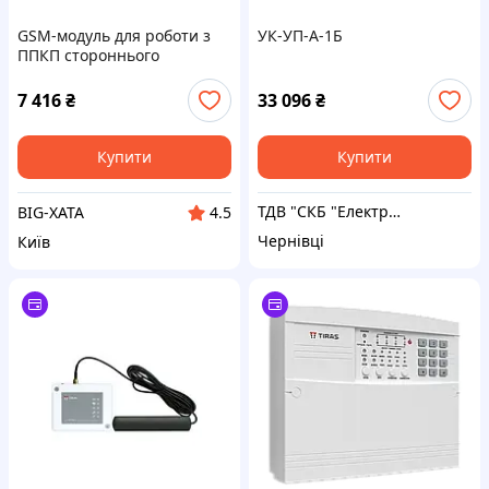
GSM-модуль для роботи з
УК-УП-А-1Б
ППКП стороннього
виробництва Тірас МЦА-
GSM.4
7 416
₴
33 096
₴
Купити
Купити
ТДВ "СКБ "Електронмаш"
BIG-XATA
4.5
Чернівці
Київ