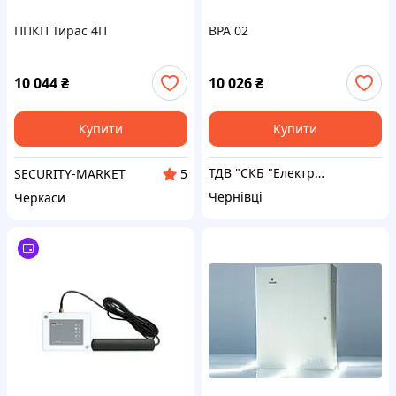
ППКП Тирас 4П
BPA 02
10 044
₴
10 026
₴
Купити
Купити
ТДВ "СКБ "Електронмаш"
SECURITY-MARKET
5
Чернівці
Черкаси