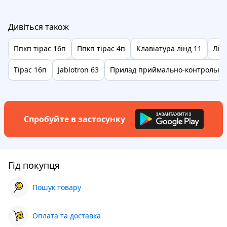
Дивіться також
Ппкп тірас 16п
Ппкп тірас 4п
Клавіатура лінд 11
Лін
Тірас 16п
Jablotron 63
Прилад приймально-контрольни
Спробуйте в застосунку
Гід покупця
Пошук товару
Оплата та доставка