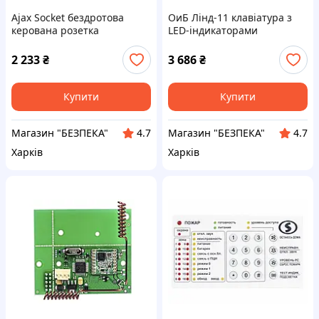
Ajax Socket бездротова
ОиБ Лінд-11 клавіатура з
керована розетка
LED-індикаторами
2 233
₴
3 686
₴
Купити
Купити
Магазин "БЕЗПЕКА"
Магазин "БЕЗПЕКА"
4.7
4.7
Харків
Харків