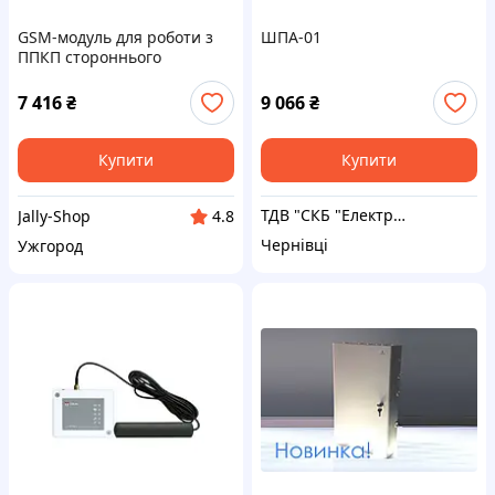
GSM-модуль для роботи з
ШПА-01
ППКП стороннього
виробництва Тирас МЦА-
GSM.4
7 416
₴
9 066
₴
Купити
Купити
ТДВ "СКБ "Електронмаш"
Jally-Shop
4.8
Чернівці
Ужгород