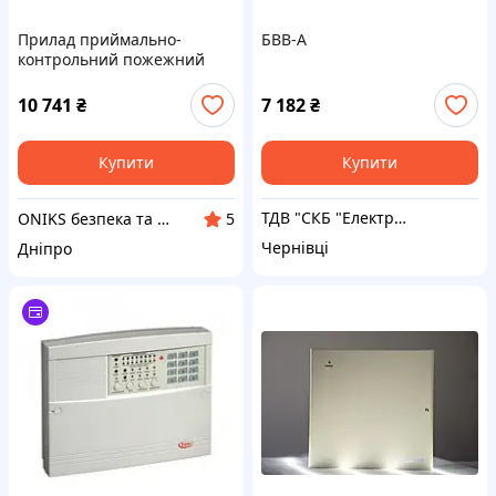
Прилад приймально-
БВВ-А
контрольний пожежний
Тірас ППКП ″Tiras-4 П″
10 741
₴
7 182
₴
Купити
Купити
ТДВ "СКБ "Електронмаш"
ONIKS безпека та комфорт
5
Чернівці
Дніпро