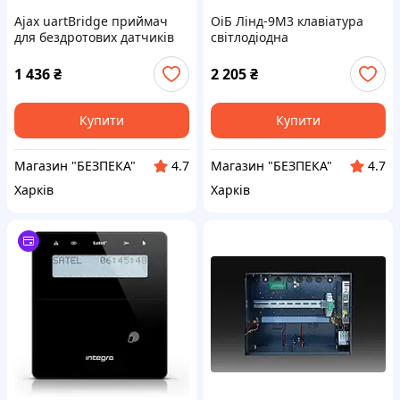
Ajax uartBridge приймач
ОіБ Лінд-9М3 клавіатура
для бездротових датчиків
світлодіодна
1 436
₴
2 205
₴
Купити
Купити
Магазин "БЕЗПЕКА"
Магазин "БЕЗПЕКА"
4.7
4.7
Харків
Харків