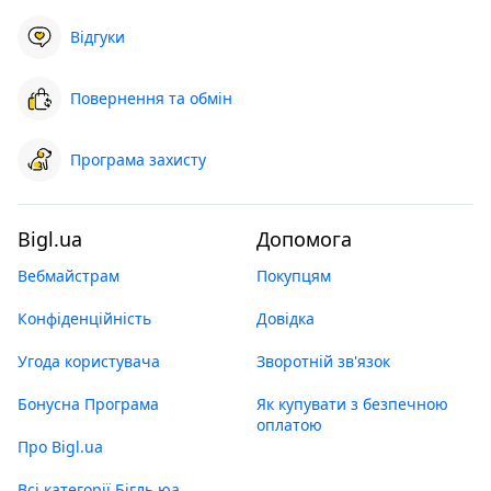
Відгуки
Повернення та обмін
Програма захисту
Bigl.ua
Допомога
Вебмайстрам
Покупцям
Конфіденційність
Довідка
Угода користувача
Зворотній зв'язок
Бонусна Програма
Як купувати з безпечною
оплатою
Про Bigl.ua
Всі категорії Бігль юа