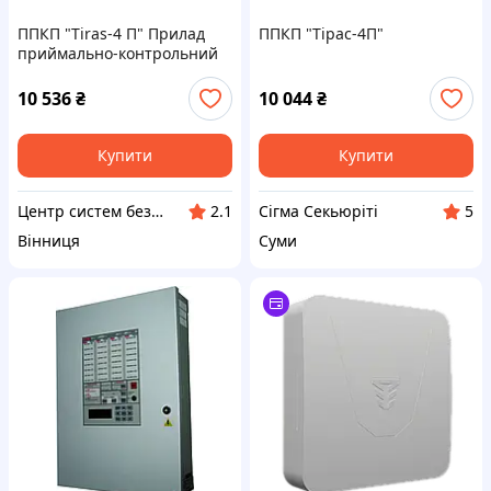
ППКП "Tiras-4 П" Прилад
ППКП "Tірас-4П"
приймально-контрольний
пожежний Тірас
10 536
₴
10 044
₴
Купити
Купити
Центр систем безпеки "Експерт Гуард"
Сігма Секьюріті
2.1
5
Вінниця
Суми