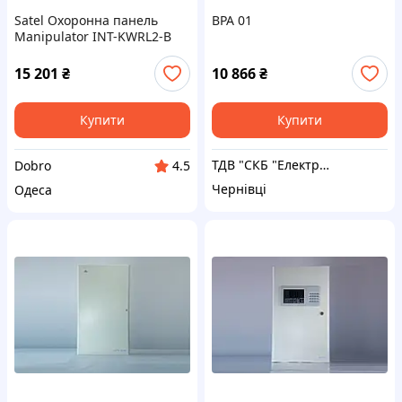
Satel Охоронна панель
BPA 01
Manipulator INT-KWRL2-B
15 201
₴
10 866
₴
Купити
Купити
ТДВ "СКБ "Електронмаш"
Dobro
4.5
Чернівці
Одеса