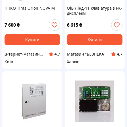
ППКО Tiras Orion NOVA M
ОіБ Лінд-11 клавіатура з РК-
дисплеєм
7 600
₴
6 615
₴
Купити
Купити
Інтернет-магазин Kronverk
Магазин "БЕЗПЕКА"
4.7
4.7
Київ
Харків