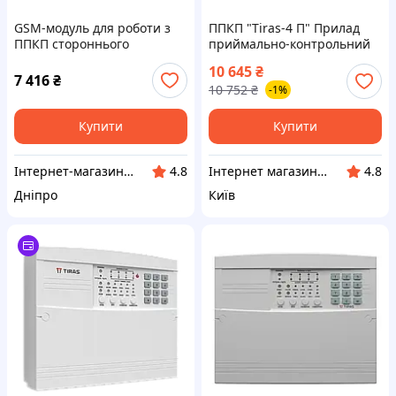
GSM-модуль для роботи з
ППКП "Tiras-4 П" Прилад
ППКП стороннього
приймально-контрольний
виробництва Тірас МЦА-
пожежний Тірас
10 645
₴
GSM.4
7 416
₴
10 752
₴
-1%
Купити
Купити
Інтернет-магазин "Winner"
Інтернет магазин Store7
4.8
4.8
Дніпро
Київ