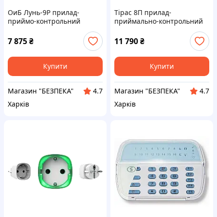
ОиБ Лунь-9Р прилад-
Тірас 8П прилад-
приймо-контрольний
приймально-контрольний
пожежник
пожежний
7 875
₴
11 790
₴
Купити
Купити
Магазин "БЕЗПЕКА"
Магазин "БЕЗПЕКА"
4.7
4.7
Харків
Харків