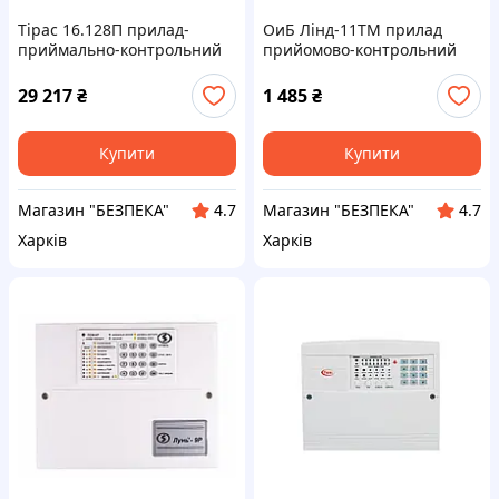
Тірас 16.128П прилад-
ОиБ Лінд-11ТМ прилад
приймально-контрольний
прийомово-контрольний
пожежник
(комплект)
29 217
₴
1 485
₴
Купити
Купити
Магазин "БЕЗПЕКА"
Магазин "БЕЗПЕКА"
4.7
4.7
Харків
Харків