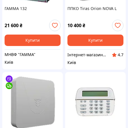
ГАММА 132
ППКО Tiras Orion NOVA L
21 600
₴
10 400
₴
Купити
Купити
МНВФ "ГАММА"
Інтернет-магазин Kronverk
4.7
Київ
Київ