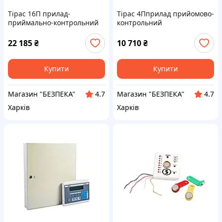
Тірас 16П прилад-
Тірас 4Пприлад прийомово-
приймально-контрольний
контрольний
пожежний
22 185
₴
10 710
₴
Купити
Купити
Магазин "БЕЗПЕКА"
Магазин "БЕЗПЕКА"
4.7
4.7
Харків
Харків