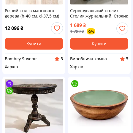
Різний стіл із мангового
Cервірувальний столик.
дерева (h-40 см, d-37,5 см)
Столик журнальний. Столик
кавовий.
1 689
₴
12 096
₴
1 789
₴
-5%
Купити
Купити
Bombey Suvenir
Виробнича компанія Uaforming
5
5
Харків
Харків