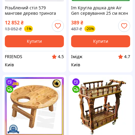
Різьблений стіл 579
Im Кругла дошка для Air
мангове дерево тринога
Gen сервування 25 см ясен
столик індійський майстер
для подачі закусок і м'яса
12 852
₴
389
₴
декор для спальні 46 5 x 44
дерев'яна дошка для столу
13 052
₴
487
₴
-1%
-20%
5 x 6 5 см
IMD22/G
Купити
Купити
FRIENDS
Імідж
4.5
4.7
Київ
Київ