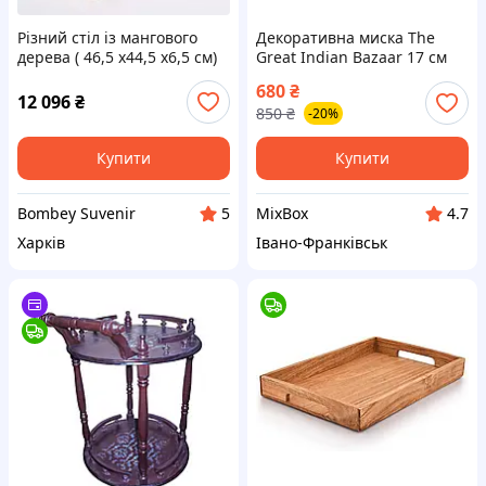
Різний стіл із мангового
Декоративна миска The
дерева ( 46,5 х44,5 х6,5 см)
Great Indian Bazaar 17 см
мангове дерево для закусок
680
₴
фруктів ключів
12 096
₴
850
₴
-20%
сервірувальна тарілка
ручна робота
Купити
Купити
Bombey Suvenir
MixBox
5
4.7
Харків
Івано-Франківськ