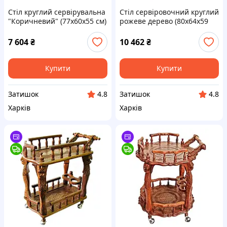
Стіл круглий сервірувальна
Стіл сервіровочний круглий
"Коричневий" (77х60х55 см)
рожеве дерево (80х64х59
масив дерева
см)
7 604
₴
10 462
₴
Купити
Купити
Затишок
Затишок
4.8
4.8
Харків
Харків