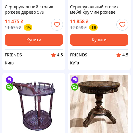
Сервірувальний столик
Сервірувальний столик
рожеве дерево 579
меблі круглий рожеве
компактний столик розміри
дерево 80х64х59 см artwood
11 475
₴
11 858
₴
63х39х95 см woodline для
ручна робота для вітальні
11 675
₴
12 058
₴
-1%
-1%
вітальні та кухні
та кухні
Купити
Купити
FRIENDS
FRIENDS
4.5
4.5
Київ
Київ