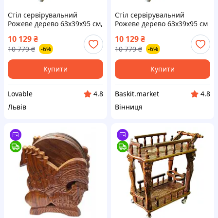
Стіл сервірувальний
Стіл сервірувальний
Рожеве дерево 63х39х95 см,
Рожеве дерево 63х39х95 см
журнальний столик для
Рожевий
10 129
₴
10 129
₴
напоїв та закусок
10 779
₴
10 779
₴
-6%
-6%
(дерев'яний), Рожевий
Купити
Купити
Lovable
Baskit.market
4.8
4.8
Львів
Вінниця