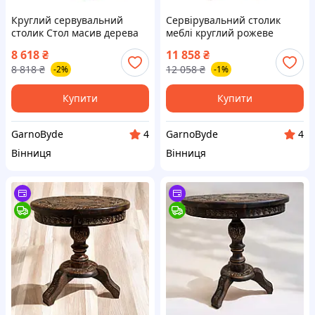
Круглий сервувальний
Сервірувальний столик
столик Стол масив дерева
меблі круглий рожеве
77х60х55 см WoodLine
дерево 80х64х59 см artwood
8 618
₴
11 858
₴
коричневий для вітальні з
ручна робота для вітальні
8 818
₴
12 058
₴
-2%
-1%
полицею з дерева
та кухні
Купити
Купити
GarnoByde
GarnoByde
4
4
Вінниця
Вінниця