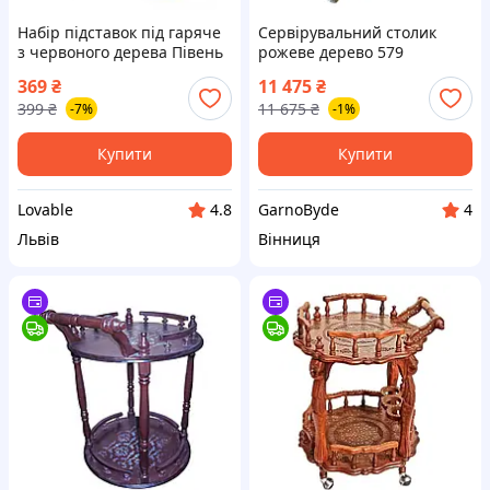
Набір підставок під гаряче
Сервірувальний столик
з червоного дерева Півень
рожеве дерево 579
6 шт, дерев'яні підставки-
компактний столик розміри
369
₴
11 475
₴
костери сервірувальні для
63х39х95 см woodline для
399
₴
11 675
₴
-7%
-1%
столу
вітальні та кухні
Купити
Купити
Lovable
GarnoByde
4.8
4
Львів
Вінниця