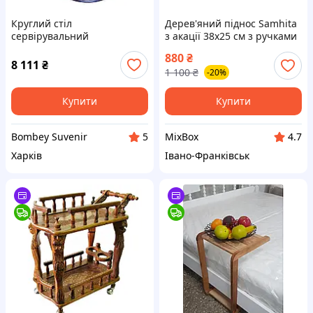
Круглий стіл
Дерев'яний піднос Samhita
сервірувальний
з акації 38x25 см з ручками
"Коричневий" (77х60х55 см)
сервірувальний піднос для
880
₴
масив дерева
сніданку закусок та декору
8 111
₴
1 100
₴
-20%
столу
Купити
Купити
Bombey Suvenir
MixBox
5
4.7
Харків
Івано-Франківськ