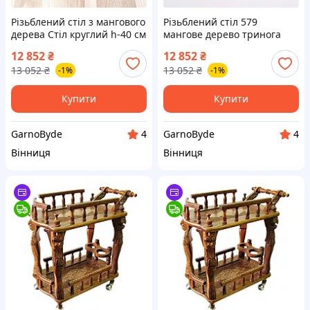
Різьблений стіл з мангового
Різьблений стіл 579
дерева Стіл круглий h-40 см
мангове дерево тринога
d 375 мм Індія Ручна робота
столик індійський майстер
12 852
₴
12 852
₴
Декор для дому унікальний
декор для спальні 46 5 x 44
13 052
₴
13 052
₴
-1%
-1%
5 x 6 5 см
Купити
Купити
GarnoByde
GarnoByde
4
4
Вінниця
Вінниця