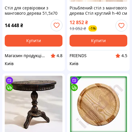
Стіл для сервіровки з
Різьблений стіл з мангового
мангового дерева 51,5х70
дерева Стіл круглий h-40 см
см (27422)
d 375 мм Індія Ручна робота
12 852
₴
Декор для дому унікальний
14 448
₴
13 052
₴
-1%
Купити
Купити
Магазин продукції Латинскої та Північної Америки
FRIENDS
4.8
4.5
Київ
Київ