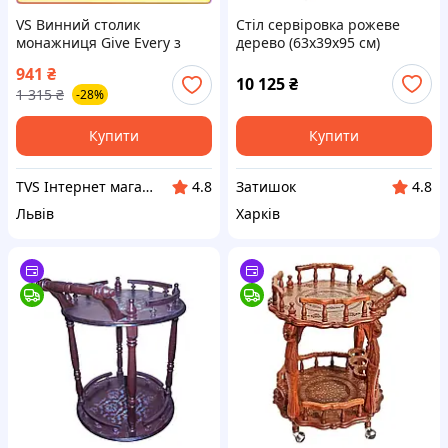
VS Винний столик
Стіл сервіровка рожеве
монажниця Give Every з
дерево (63х39х95 см)
дуба круглий 35 см для
941
₴
пікніка та вечірок столик
10 125
₴
1 315
₴
-28%
сервіровки для вина
32T8_V1
Купити
Купити
TVS Інтернет магазин
Затишок
4.8
4.8
Львів
Харків