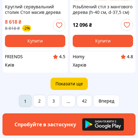
Круглий сервувальний
Різьблений стіл з мангового
столик Стол масив дерева
дерева (h-40 см, d-37,5 см)
77х60х55 см WoodLine
8 618
₴
коричневий для вітальні з
12 096
₴
8 818
₴
-2%
полицею з дерева
Купити
Купити
FRIENDS
Homy
4.5
4.8
Київ
Харків
Показати ще
2
3
42
Вперед
1
...
Спробуйте в застосунку