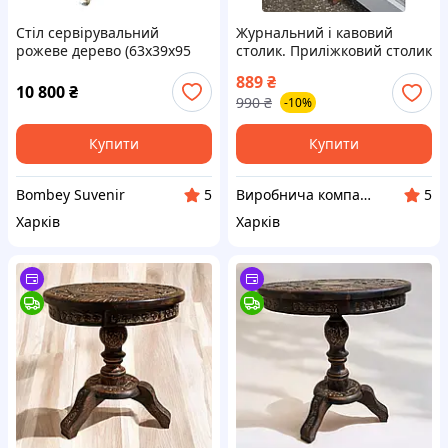
Стіл сервірувальний
Журнальний і кавовий
рожеве дерево (63х39х95
столик. Приліжковий столик
см)
на колесах. Столик
889
₴
комп'ютерний.
10 800
₴
990
₴
-10%
Купити
Купити
Bombey Suvenir
Виробнича компанія Uaforming
5
5
Харків
Харків