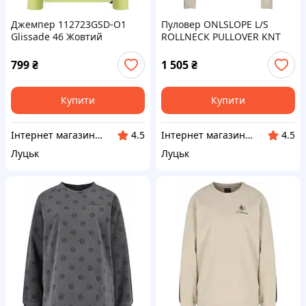
Джемпер 112723GSD-O1
Пуловер ONLSLOPE L/S
Glissade 46 Жовтий
ROLLNECK PULLOVER KNT
15248082-Pumice Stone
ONLY M Бежевий
799
₴
1 505
₴
Купити
Купити
Інтернет магазин LISPO
Інтернет магазин LISPO
4.5
4.5
Луцьк
Луцьк