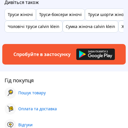
Дивіться також
Труси жіночі
Труси-боксери жіночі
Труси шорти жіночі
Чоловічі труси calvin klein
Сумка жіноча calvin klein
Жі
Спробуйте в застосунку
Гід покупця
Пошук товару
Оплата та доставка
Відгуки