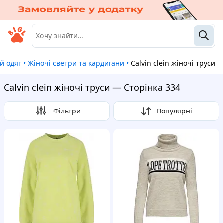
ий одяг
•
Жіночі светри та кардигани
•
Calvin clein жіночі труси
Calvin clein жіночі труси — Сторінка 334
Фільтри
Популярні