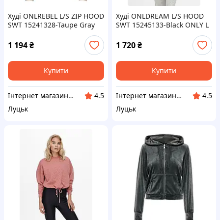
Худі ONLREBEL L/S ZIP HOOD
Худі ONLDREAM L/S HOOD
SWT 15241328-Taupe Gray
SWT 15245133-Black ONLY L
ONLY XS Бежевий
Чорний
1 194
₴
1 720
₴
Купити
Купити
Інтернет магазин LISPO
Інтернет магазин LISPO
4.5
4.5
Луцьк
Луцьк