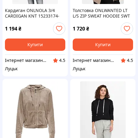
Кардиган ONLNOLA 3/4
Толстовка ONLWANTED LT
CARDIGAN KNT 15233174-
L/S ZIP SWEAT HOODIE SWT
Black ONLY L Чорний
15244836-Atmosphere ONLY
L Коричневий
1 194
₴
1 720
₴
Купити
Купити
Інтернет магазин LISPO
Інтернет магазин LISPO
4.5
4.5
Луцьк
Луцьк