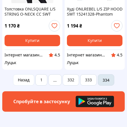
Толстовка ONLSQUARE L/S
Худі ONLREBEL L/S ZIP HOOD
STRING O-NECK CC SWT
SWT 15241328-Phantom
15234269-Ash Rose ONLY L
ONLY L Темно-сірий
Розовий
1 170
₴
1 194
₴
Купити
Купити
Інтернет магазин LISPO
Інтернет магазин LISPO
4.5
4.5
Луцьк
Луцьк
Назад
1
332
333
...
334
Спробуйте в застосунку