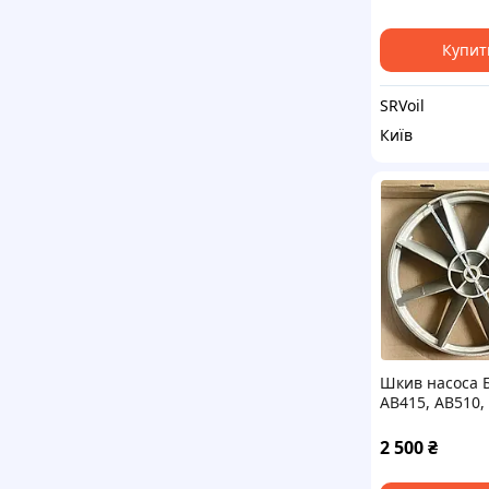
BOBCAT,CHRYSL
Komatsu,
Kubota,SCANIA
Купит
SRVoil
Київ
Шкив насоса 
АВ415, АВ510,
Д350 мм
2 500
₴