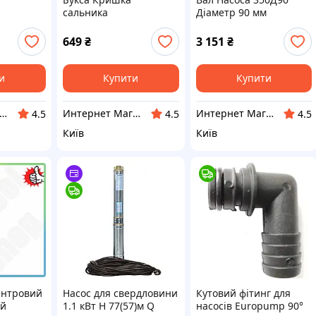
сальника
Діаметр 90 мм
 насоса
відцентрового насоса
довжина 163 см ідеал
СРСР
350Д90 нова СРСР
СРСР БУ
649
₴
3 151
₴
и
Купити
Купити
рнет-магазин запчастин джанк ярд Б/у запчастин
Интернет Магазин Лавка Старьевщика Вадима БУ запчастей и товаров СССР !!!
Интернет Магазин Лавка Старьевщика Вадима БУ запчастей и товаров СССР !!!
4.5
4.5
4.5
Київ
Київ
ентровий
Насос для свердловини
Кутовий фітинг для
ий
1.1 кВт H 77(57)м Q
насосів Europump 90°