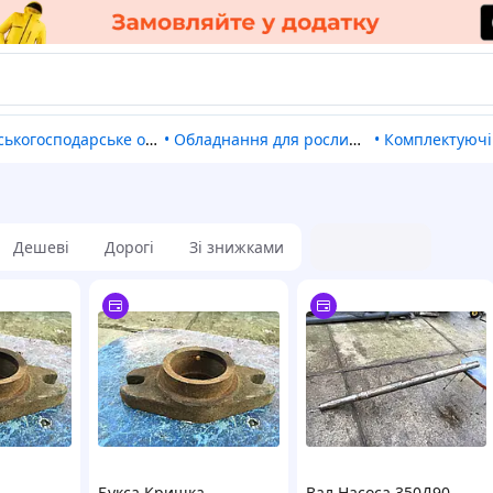
ськогосподарське обладнання
•
Обладнання для рослинництва
•
Комплектуючі та запчастин
Дешеві
Дорогі
Зі знижками
Букса Кришка
Вал Насоса 350Д90