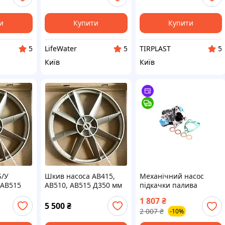
ER, JEEP,
антифриза помпа МАН
ЗІЛ
 BUS)
и
Купити
Купити
LifeWater
TIRPLAST
5
5
5
Київ
Київ
Б/У
Шкив насоса АВ415,
Механічний насос
 АВ515
АВ510, АВ515 Д350 мм
підкачки палива
Mercedes-Benz LKW
1 807
₴
(вир-во FEBI) 35893
5 500
₴
2 007
₴
-10%