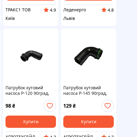
ТРАКС1 ТОВ
Леденерго
4.9
4.8
Київ
Львів
Патрубок кутовий
Патрубок кутовий
насоса Р-120 90град,
насоса Р-145 90град,
Д=32 мм, гайка G1 1/4,
Д=40 мм, гайка G1 1/2,
Agroplast | AP21К32
Agroplast | AP14К40
98
₴
129
₴
Купити
Купити
АГРОТЕХСЕЙЛ
АГРОТЕХСЕЙЛ