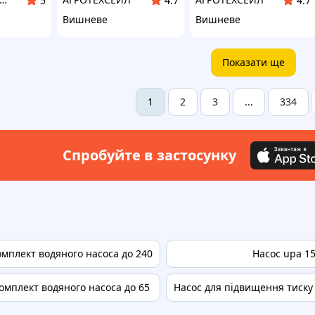
5
4.7
4.7
Вишневе
Вишневе
Показати ще
2
3
334
1
...
Спробуйте в застосунку
мплект водяного насоса до 240
Насос upa 15
омплект водяного насоса до 65
Насос для підвищення тиску 