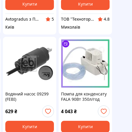
Купити
Купити
Avtogradus з ПДВ
ТОВ "Техноторг-Дон"
5
4.8
Київ
Миколаїв
Водяний насос 09299
Помпа для конденсату
(FEBI)
FALA 90Вт 350л/год
висота підйому 6м
резервуар 2л насос для
629
₴
4 043
₴
кондиціонера
Купити
Купити