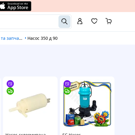
и до обприскувачів
•
Насос 350 д 90
Насос склоомивача
SC Насос