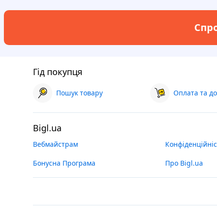
Спро
Гід покупця
Пошук товару
Оплата та до
Bigl.ua
Вебмайстрам
Конфіденційніс
Бонусна Програма
Про Bigl.ua