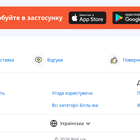
буйте в застосунку
ставка
Відгуки
Поверне
ть
Угода користувача
П
Всі категорії Бігль юа
Я
Українська
©
2026 Bigl.ua