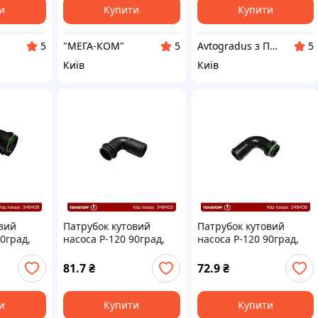
и
Купити
Купити
"МЕГА-КОМ"
Avtogradus з ПДВ
5
5
5
Київ
Київ
вий
Патрубок кутовий
Патрубок кутовий
90град,
насоса Р-120 90град,
насоса Р-120 90град,
 G1 1/2",
Д=32 мм, гайка G1 1/4",
Д=25 мм, під гайку G1",
P14К40
Agroplast | AP21К32
Aroplast | AP21К25/1
81.7
₴
72.9
₴
и
Купити
Купити