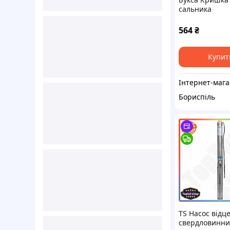
сальника
відцентрового
350Д90 нова 
564
₴
Купит
Інте
Бориспіль
TS Насос відц
свердловинн