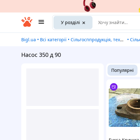
У розділі
Bigl.ua
•
Всі категорії
•
Сільгосппродукція, техніка та обладнання
•
Сіль
Насос 350 д 90
Популярні
Букса Кришка