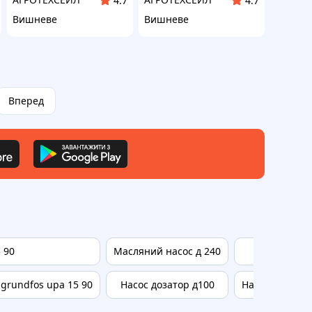
4.7
4.7
Вишневе
Вишневе
Вперед
 90
Масляний насос д 240
Інтеркол 
grundfos upa 15 90
Насос дозатор д100
Насос grundfo