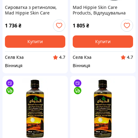
Сироватка з ретинолом,
Mad Hippie Skin Care
Mad Hippie Skin Care
Products, Відлущувальна
Products, 30
сироватка, 30 мл
1 736
₴
1 805
₴
Купити
Купити
Селв Кэа
Селв Кэа
4.7
4.7
Вінниця
Вінниця