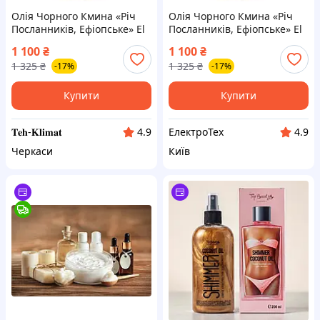
Олія Чорного Кмина «Річ
Олія Чорного Кмина «Річ
Посланників, Ефіопське» El
Посланників, Ефіопське» El
Hawag, 500 мл із Єгипту
Hawag, 500 мл із Єгипту
1 100
₴
1 100
₴
(2224)
(2224)
1 325
₴
1 325
₴
-17%
-17%
Купити
Купити
𝐓𝐞𝐡-𝐊𝐥𝐢𝐦𝐚𝐭
ЕлектроТех
4.9
4.9
Черкаси
Київ