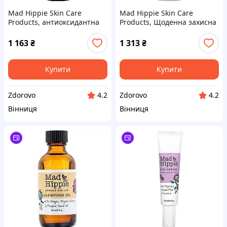
Mad Hippie Skin Care
Mad Hippie Skin Care
Products, антиоксидантна
Products, Щоденна захисна
олія для обличчя, 30 мл (1,0
сироватка, 30+, без
рідка унція)
ароматів, 1,02 рідкої унції
1 163
₴
1 313
₴
(30 мл)
Купити
Купити
Zdorovo
Zdorovo
4.2
4.2
Вінниця
Вінниця