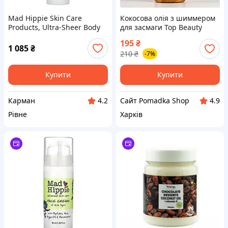
Mad Hippie Skin Care
Кокосова олія з шиммером
Products, Ultra-Sheer Body
для засмаги Top Beauty
SPF 40+, 4 рідкі унції (118
Shimmer Coconut Oil, 100 ml
195
₴
мл)
1 085
₴
210
₴
-7%
Купити
Купити
Карман
Сайт Pomadka Shop
4.2
4.9
Рівне
Харків