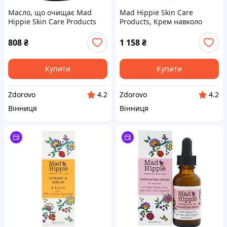
Масло, що очищає Mad
Mad Hippie Skin Care
Hippie Skin Care Products
Products, Крем навколо
(Cleansing) 59 мл
очей, 13 активних
компонентів, 0,5 рідкої унції
808
₴
1 158
₴
(15 мл)
Купити
Купити
Zdorovo
Zdorovo
4.2
4.2
Вінниця
Вінниця