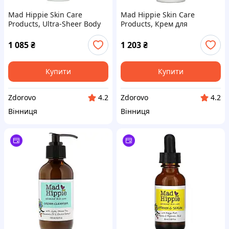
Mad Hippie Skin Care
Mad Hippie Skin Care
Products, Ultra-Sheer Body
Products, Крем для
SPF 40+, 4 рідкі унції (118
обличчя, 15 активних
мл)
речовин, 1,0 ж. унц.(30 мл)
1 085
₴
1 203
₴
Купити
Купити
Zdorovo
Zdorovo
4.2
4.2
Вінниця
Вінниця