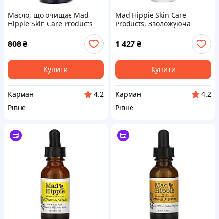
Масло, що очищає Mad
Mad Hippie Skin Care
Hippie Skin Care Products
Products, Зволожуюча
(Cleansing) 59 мл
маска для обличчя SPF 25+,
без ароматів, 2 рідких унції
808
₴
1 427
₴
(59 мл)
Купити
Купити
Карман
Карман
4.2
4.2
Рівне
Рівне