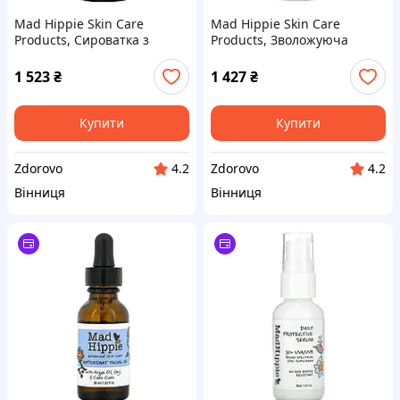
Mad Hippie Skin Care
Mad Hippie Skin Care
Products, Сироватка з
Products, Зволожуюча
вітаміном A, 1,02 рідка
маска для обличчя SPF 25+,
унція (30 мл)
без ароматів, 2 рідких унції
1 523
₴
1 427
₴
(59 мл)
Купити
Купити
Zdorovo
Zdorovo
4.2
4.2
Вінниця
Вінниця