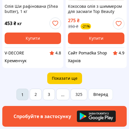
Олія Ши рафінована (Shea
Кокосова олія з шиммером
butter), 1 кг
для засмаги Top Beauty
Shimmer Coconut Oil, 200 ml
275
₴
453
₴
кг
350
₴
-21%
Купити
Купити
V-DECORE
Сайт Pomadka Shop
4.8
4.9
Кременчук
Харків
Показати ще
2
3
325
Вперед
1
...
Спробуйте в застосунку