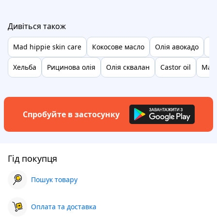
Дивіться також
Mad hippie skin care
Кокосове масло
Олія авокадо
Пе
Хельба
Рицинова олія
Олія сквалан
Castor oil
Мас
Спробуйте в застосунку
Гід покупця
Пошук товару
Оплата та доставка