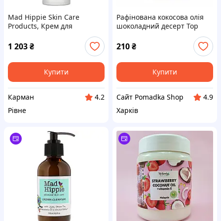
Mad Hippie Skin Care
Рафінована кокосова олія
Products, Крем для
шоколадний десерт Top
обличчя, 15 активних
Beauty Chocolate Desserts
речовин, 1,0 ж. унц.(30 мл)
Coconut + vitamin E, 250 ml
1 203
₴
210
₴
Купити
Купити
Карман
Сайт Pomadka Shop
4.2
4.9
Рівне
Харків