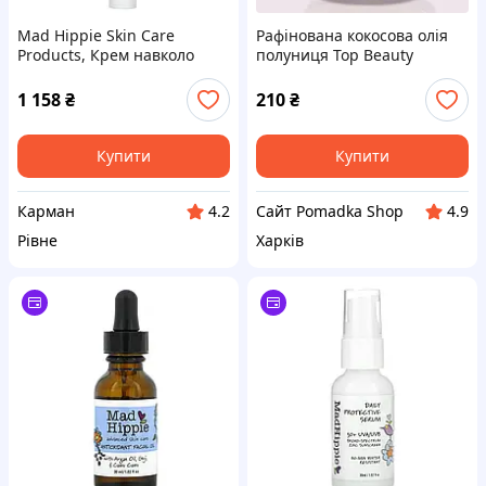
Mad Hippie Skin Care
Рафінована кокосова олія
Products, Крем навколо
полуниця Top Beauty
очей, 13 активних
Strawberry Coconut Oil +
компонентів, 0,5 рідкої унції
vitamin E, 250 ml
1 158
₴
210
₴
(15 мл)
Купити
Купити
Карман
Сайт Pomadka Shop
4.2
4.9
Рівне
Харків