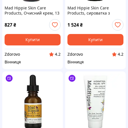
Mad Hippie Skin Care
Mad Hippie Skin Care
Products, Очисний крем, 13
Products, сироватка з
активних інгредієнтів, 118
вітаміном С, 8 активних
мл (4,0 рідких унції)
інгредієнтів, 30 мл
827
₴
1 524
₴
(1,02 рідкий. унції)
Купити
Купити
Zdorovo
Zdorovo
4.2
4.2
Вінниця
Вінниця