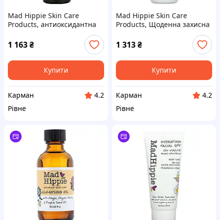
Mad Hippie Skin Care
Mad Hippie Skin Care
Products, антиоксидантна
Products, Щоденна захисна
олія для обличчя, 30 мл (1,0
сироватка, 30+, без
рідка унція)
ароматів, 1,02 рідкої унції
1 163
₴
1 313
₴
(30 мл)
Купити
Купити
Карман
Карман
4.2
4.2
Рівне
Рівне