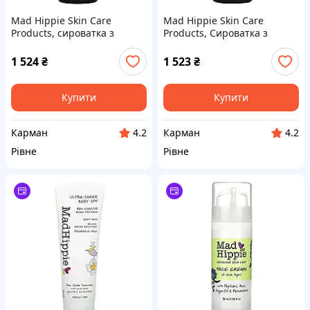
Mad Hippie Skin Care
Mad Hippie Skin Care
Products, сироватка з
Products, Сироватка з
вітаміном С, 8 активних
вітаміном A, 1,02 рідка
інгредієнтів, 30 мл
унція (30 мл)
1 524
₴
1 523
₴
(1,02 рідкий. унції)
Купити
Купити
Карман
Карман
4.2
4.2
Рівне
Рівне