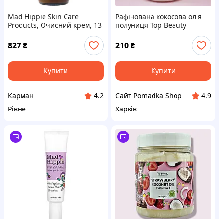
Mad Hippie Skin Care
Рафінована кокосова олія
Products, Очисний крем, 13
полуниця Top Beauty
активних інгредієнтів, 118
Strawberry Coconut Oil +
мл (4,0 рідких унції)
vitamin E, 250 ml
827
₴
210
₴
Купити
Купити
Карман
Сайт Pomadka Shop
4.2
4.9
Рівне
Харків