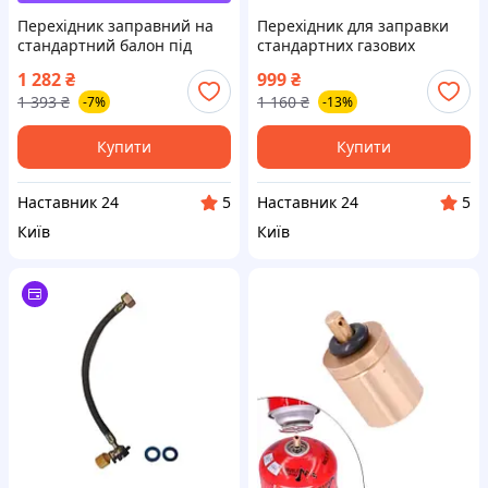
Перехідник заправний на
Перехідник для заправки
стандартний балон під
стандартних газових
Німецький заправний
балонів від газовоза
1 282
₴
999
₴
пістолет
1 393
₴
1 160
₴
-7%
-13%
Купити
Купити
Наставник 24
Наставник 24
5
5
Київ
Київ