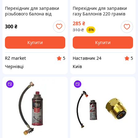
Перехідник для заправки
Перехідник для заправки
різьбового балона від
газу Баллонів 220 грамів
різьбового балона, адаптер
адаптер
285
₴
для заправки різьбових
300
₴
310
₴
-8%
балончиків
Купити
Купити
RZ market
Наставник 24
5
5
Чернівці
Київ