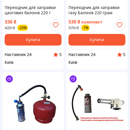
Перехідник для заправки
Перехідник для заправки
цангових балонів 220 г
газу Балонів 220 грам
адаптер зі стандартного та
336
₴
530
₴
комплект
польського балона
420
₴
570
₴
-20%
-7%
Купити
Купити
Наставник 24
Наставник 24
5
5
Київ
Київ