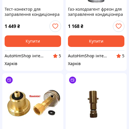
Тест-конектор для
Газ-холодоагент фреон для
заправлення кондиціонера
заправлення кондиціонера
XADO
XADO R134A 500г
1 449
₴
1 168
₴
Купити
Купити
AutoHimShop інтернет-крамниця автохімії
AutoHimShop інтернет-крамниця автохімії
5
5
Харків
Харків