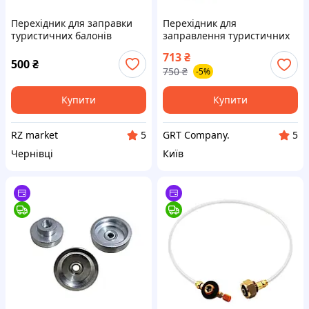
Перехідник для заправки
Перехідник для
туристичних балонів
заправлення туристичних
(різьбових та цангових) з
газових балонів у сталевому
713
₴
додатковим вентилем
обплетенні 100 см. +
500
₴
750
₴
-5%
скидання тиску
адаптер
Купити
Купити
RZ market
GRT Company.
5
5
Чернівці
Київ