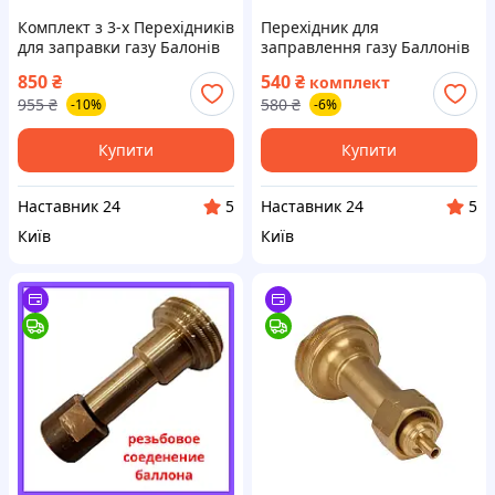
Комплект з 3-х Перехідників
Перехідник для
для заправки газу Балонів
заправлення газу Баллонів
220 грам адаптер
220 грамів адаптер +
850
₴
540
₴
комплект
Газовий пальник із
955
₴
580
₴
-10%
-6%
п'єзопідпалом під балончик
220 г
Купити
Купити
Наставник 24
Наставник 24
5
5
Київ
Київ