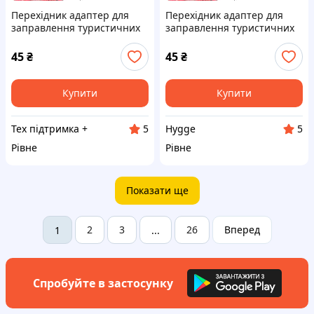
Перехідник адаптер для
Перехідник адаптер для
заправлення туристичних
заправлення туристичних
Epi-gas газових балонів,
Epi-gas газових балонів,
мідь
мідь
45
₴
45
₴
Купити
Купити
Тех підтримка +
Hygge
5
5
Рівне
Рівне
Показати ще
2
3
26
Вперед
1
...
Спробуйте в застосунку