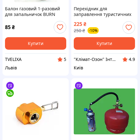
Балон газовий 1-разовий
Перехідник для
для запальничок BURN
заправлення туристичних
300мл
балонів із чорним газовим
225
₴
шлангом 40 см, Адаптер
85
₴
250
₴
-10%
для цангових балонів
Купити
Купити
TVELIXA
"Клімат-Озон" Інтернет магазин послуг опалювального та кліматичного обладнання
5
4.9
Львів
Київ