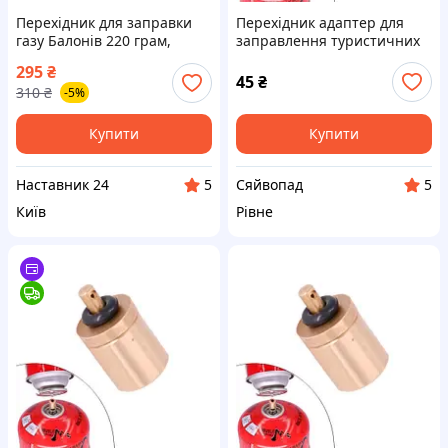
Перехідник для заправки
Перехідник адаптер для
газу Балонів 220 грам,
заправлення туристичних
Перехідник чорний для
Epi-gas газових балонів,
295
₴
перезаправки балончиків
мідь
45
₴
310
₴
-5%
Купити
Купити
Наставник 24
Сяйвопад
5
5
Київ
Рівне