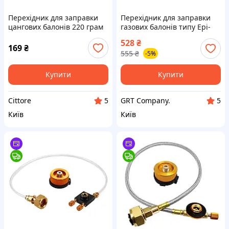
Перехідник для заправки
Перехідник для заправки
цангових балонів 220 грам
газових балонів типу Epi-
від побутових балонів на
gas в сталевому обплітанні
528
₴
хомутах із чорним газовим
169
₴
555
₴
-5%
шлангом
Купити
Купити
Cittore
GRT Company.
5
5
Київ
Київ