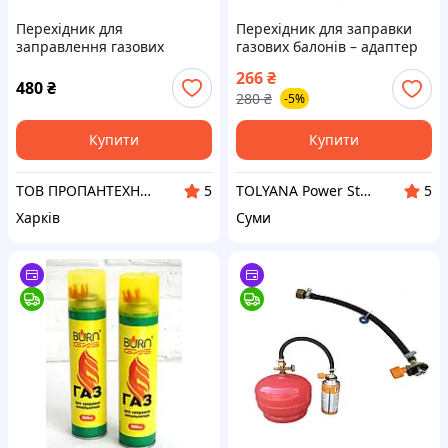
Перехідник для
Перехідник для заправки
заправлення газових
газових балонів – адаптер
балонів
для балонів, кемпінг, газові
266
₴
плитки, пальники
480
₴
280
₴
-5%
Купити
Купити
ТОВ ПРОПАНТЕХНОСЕРВІС
TOLYANA Power Store
5
5
Харків
Суми