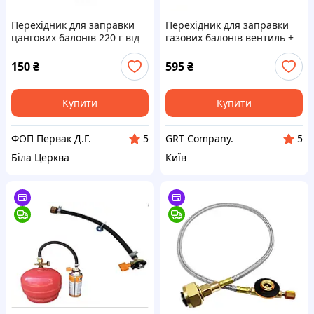
Перехідник для заправки
Перехідник для заправки
цангових балонів 220 г від
газових балонів вентиль +
побутових газових балонів
адаптер Widesea
шланг 35 см.
150
₴
595
₴
Купити
Купити
ФОП Первак Д.Г.
GRT Company.
5
5
Біла Церква
Київ