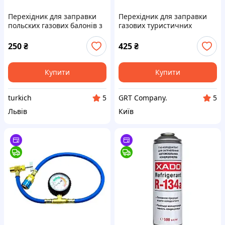
Перехідник для заправки
Перехідник для заправки
польских газових балонів з
газових туристичних
різьбою 16 мм на АЗС,
балонів з різьбовим типом
адаптер для заправки
підключення epi-gas, з
250
₴
425
₴
польского газового балона
вентилем.
Купити
Купити
turkich
GRT Company.
5
5
Львів
Київ