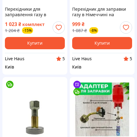
Перехідники для
Перехідник для заправки
заправлення газу в
газу в Німеччині на
Голландії та в Україні на
стандартний балон газовий
1 023
₴
999
₴
комплект
стандартний балон
адаптер, Адаптер для
1 204
₴
1 087
₴
-15%
-8%
газовий, адаптер Bayonet
заправки газом (J24)
(J24)
Купити
Купити
Live Haus
Live Haus
5
5
Київ
Київ