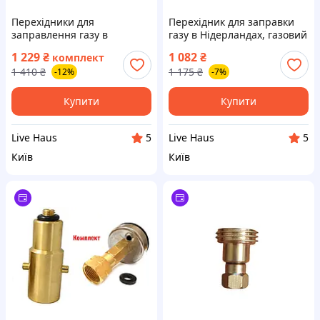
Перехідники для
Перехідник для заправки
заправлення газу в
газу в Нідерландах, газовий
Німеччині та в Україні
адаптер на стандартний
1 229
₴
1 082
₴
комплект
стандартний балон,
балон Bayonet 21.8, (J24)
1 410
₴
1 175
₴
-12%
-7%
газовий адаптер (J24)
Купити
Купити
Live Haus
Live Haus
5
5
Київ
Київ