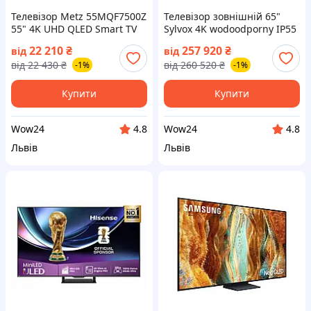
Телевізор Metz 55MQF7500Z
Телевізор зовнішній 65"
55" 4K UHD QLED Smart TV
Sylvox 4K wodoodporny IP55
Google TV WiFi 60Hz (на📦
SMART TV hdmi Ultra HD (на
22 210
₴
257 920
₴
від
від
Замовлення)
📦Замовлення)
від
22 430
₴
від
260 520
₴
-1%
-1%
Купити
Купити
Wow24
Wow24
4.8
4.8
Львів
Львів