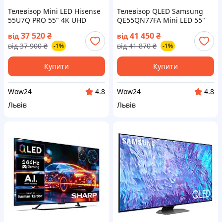
Телевізор Mini LED Hisense
Телевізор QLED Samsung
55U7Q PRO 55" 4K UHD
QE55QN77FA Mini LED 55"
чорний SMART TV (на📦
4K UHD Smart TV TIZEN 144
37 520
₴
41 450
₴
від
від
Замовлення)
Hz (на📦Замовлення)
від
37 900
₴
від
41 870
₴
-1%
-1%
Купити
Купити
Wow24
Wow24
4.8
4.8
Львів
Львів