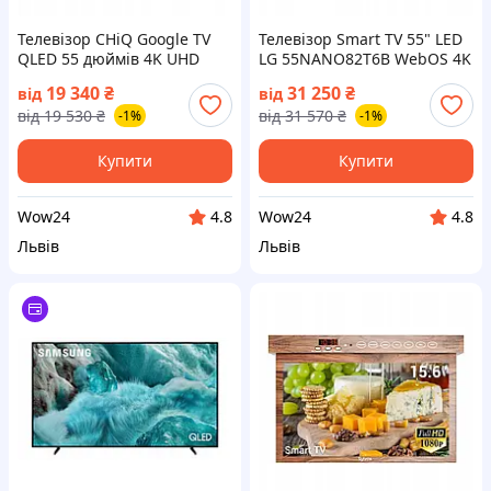
Телевізор CHiQ Google TV
Телевізор Smart TV 55" LED
QLED 55 дюймів 4K UHD
LG 55NANO82T6B WebOS 4K
60HZ Smart TV U55QST (на📦
UHD HDR Magic (на📦
19 340
₴
31 250
₴
від
від
Замовлення)
Замовлення)
від
19 530
₴
від
31 570
₴
-1%
-1%
Купити
Купити
Wow24
Wow24
4.8
4.8
Львів
Львів