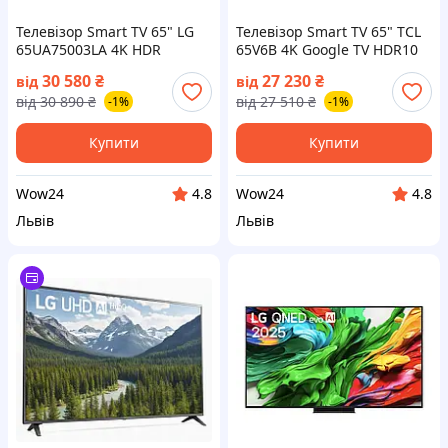
Телевізор Smart TV 65" LG
Телевізор Smart TV 65" TCL
65UA75003LA 4K HDR
65V6B 4K Google TV HDR10
WebOS WiFi Bluetooth HEVC
HDMI 2.1 Chromecast (на📦
30 580
₴
27 230
₴
від
від
(на📦Замовлення)
Замовлення)
від
30 890
₴
від
27 510
₴
-1%
-1%
Купити
Купити
Wow24
Wow24
4.8
4.8
Львів
Львів