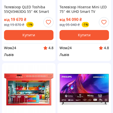
Телевізор QLED Toshiba
Телевізор Hisense Mini LED
55QV3463DG 55" 4K Smart
75" 4K UHD Smart TV
TV VIDAA Dolby Vision (на📦
чорний (на📦Замовлення)
19 670
₴
94 090
₴
від
від
Замовлення)
від
19 870
₴
від
95 040
₴
-1%
-1%
Купити
Купити
Wow24
Wow24
4.8
4.8
Львів
Львів