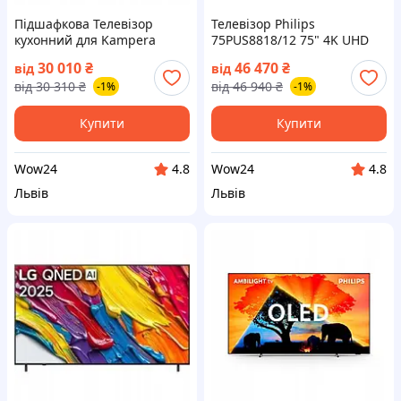
Підшафкова Телевізор
Телевізор Philips
кухонний для Kampera
75PUS8818/12 75" 4K UHD
Sylvox 15.6" Smart TV Full HD
120Hz Smart TV DVB-T2
30 010
₴
46 470
₴
від
від
(на📦Замовлення)
Ambilight (на📦Замовлення)
від
30 310
₴
від
46 940
₴
-1%
-1%
Купити
Купити
Wow24
Wow24
4.8
4.8
Львів
Львів