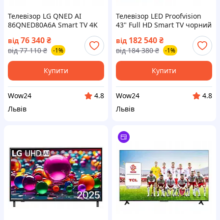
Телевізор LG QNED AI
Телевізор LED Proofvision
86QNED80A6A Smart TV 4K
43" Full HD Smart TV чорний
UHD webOS Wi-Fi чорний
(на📦Замовлення)
76 340
₴
182 540
₴
від
від
(на📦Замовлення)
від
77 110
₴
від
184 380
₴
-1%
-1%
Купити
Купити
Wow24
Wow24
4.8
4.8
Львів
Львів