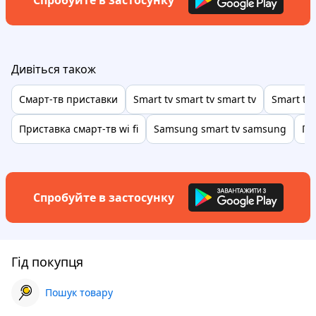
Спробуйте в застосунку
Дивіться також
Смарт-тв приставки
Smart tv smart tv smart tv
Smart tv 
Приставка смарт-тв wi fi
Samsung smart tv samsung
Пр
Спробуйте в застосунку
Гід покупця
Пошук товару