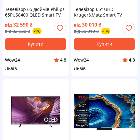
Телевізор 65 дюймів Philips
Телевізор 65" UHD
65PUS8400 QLED Smart TV
Kruger&Matz Smart TV
Ambilight 4K чорний (на📦
VIDAA WiFi Netflix DVB-T2/S2
32 590
₴
30 010
₴
від
від
Замовлення)
H.265 (на📦Замовлення)
від
32 920
₴
від
30 310
₴
-1%
-1%
Купити
Купити
Wow24
Wow24
4.8
4.8
Львів
Львів