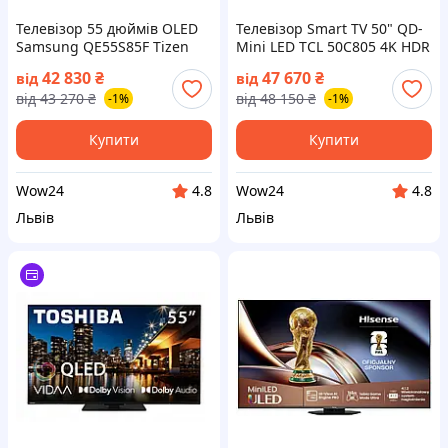
Телевізор 55 дюймів OLED
Телевізор Smart TV 50" QD-
Samsung QE55S85F Tizen
Mini LED TCL 50C805 4K HDR
Smart TV 4K чорний (на📦
Google TV Dolby 144Hz (на📦
42 830
₴
47 670
₴
від
від
Замовлення)
Замовлення)
від
43 270
₴
від
48 150
₴
-1%
-1%
Купити
Купити
Wow24
Wow24
4.8
4.8
Львів
Львів