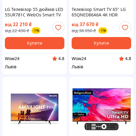
LG Телевізор 55 дюймів LED
Телевізор Smart TV 65" LG
55UR781C WebOs Smart TV
65QNED86A6A 4K HDR
4K UHD чорний (на📦
120Hz WebOS Magic DVB-T2
22 210
₴
37 670
₴
від
від
Замовлення)
HEVC (на📦Замовлення)
від
22 430
₴
від
38 050
₴
-1%
-1%
Купити
Купити
Wow24
Wow24
4.8
4.8
Львів
Львів