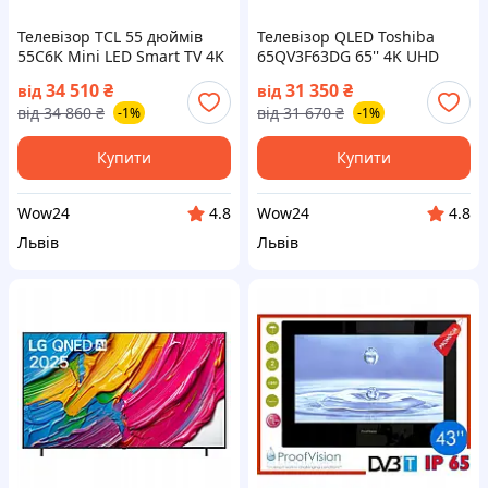
Телевізор TCL 55 дюймів
Телевізор QLED Toshiba
55C6K Mini LED Smart TV 4K
65QV3F63DG 65'' 4K UHD
UHD HDR Google Dolby
HDR Smart TV VIDAA HDMI
34 510
₴
31 350
₴
від
від
Atmos (на📦Замовлення)
2.1 (на📦Замовлення)
від
34 860
₴
від
31 670
₴
-1%
-1%
Купити
Купити
Wow24
Wow24
4.8
4.8
Львів
Львів