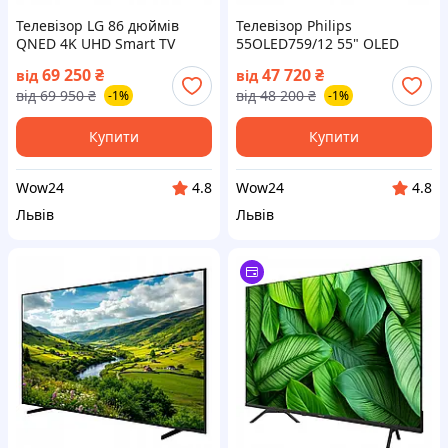
Телевізор LG 86 дюймів
Телевізор Philips
QNED 4K UHD Smart TV
55OLED759/12 55" OLED
WebOS (на📦Замовлення)
120Hz 4K Dolby Smart
69 250
₴
47 720
₴
від
від
Ambilight TV (на📦
від
69 950
₴
від
48 200
₴
-1%
-1%
Замовлення)
Купити
Купити
Wow24
Wow24
4.8
4.8
Львів
Львів