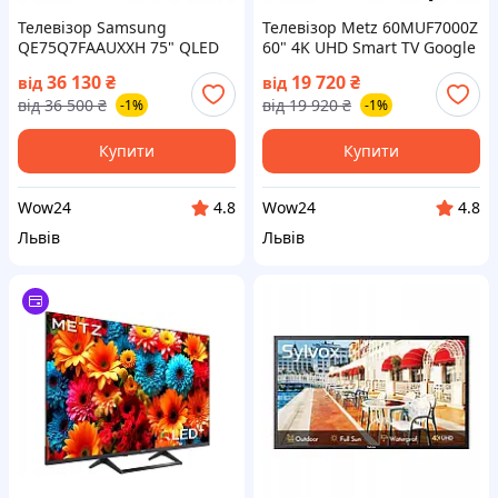
Телевізор Samsung
Телевізор Metz 60MUF7000Z
QE75Q7FAAUXXH 75" QLED
60" 4K UHD Smart TV Google
4K UHD Tizen Smart TV
TV HDR 60Hz Bluetooth (на📦
36 130
₴
19 720
₴
від
від
Bluetooth (на📦Замовлення)
Замовлення)
від
36 500
₴
від
19 920
₴
-1%
-1%
Купити
Купити
Wow24
Wow24
4.8
4.8
Львів
Львів