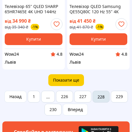
Телевізор 65" QLED SHARP
Телевізор QLED Samsung
65HR7465E 4K UHD 144Hz
QE55Q80C 120 Hz 55" 4K
Google TV SMART IQ (на📦
UHD Smart TV Tizen (на📦
34 990
₴
41 450
₴
від
від
Замовлення)
Замовлення)
від
35 340
₴
від
41 870
₴
-1%
-1%
Купити
Купити
Wow24
Wow24
4.8
4.8
Львів
Львів
Показати ще
Назад
1
226
227
229
...
228
230
Вперед