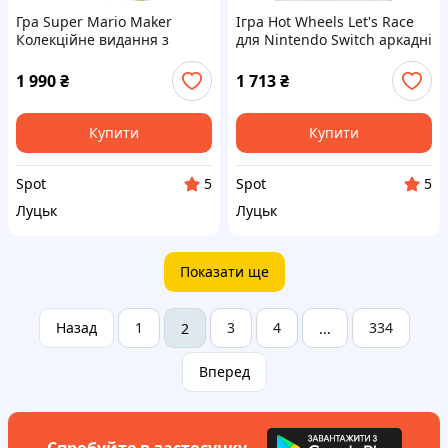
Гра Super Mario Maker
Ігра Hot Wheels Let's Race
Колекційне видання з
для Nintendo Switch аркадні
артбуком для Nintendo Wii
гонки сімейна гра 3+
U платформер рівень 1-99
мультиплеєр висока
1 990
₴
1 713
₴
швидкість
Купити
Купити
Spot
Spot
5
5
Луцьк
Луцьк
Показати ще
Назад
1
3
4
334
2
...
Вперед