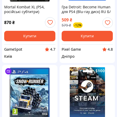
Mortal Kombat XL (PS4,
Гра Detroit: Become Human
російські субтитри)
для PS4 (Blu-ray диск) RU Б/
В
509
₴
870
₴
579
₴
-12%
Купити
Купити
GameSpot
Pixel Game
4.7
4.8
Київ
Дніпро