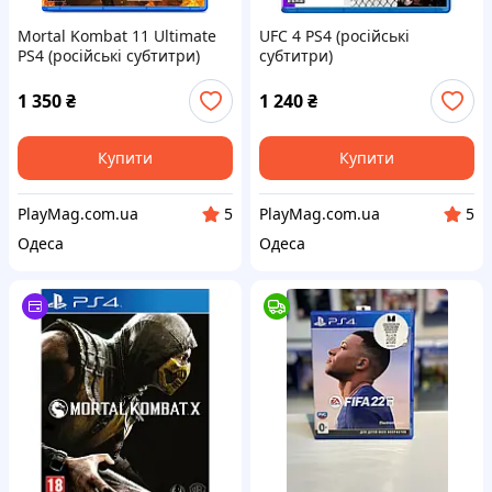
Mortal Kombat 11 Ultimate
UFC 4 PS4 (російські
PS4 (російські субтитри)
субтитри)
1 350
₴
1 240
₴
Купити
Купити
PlayMag.com.ua
PlayMag.com.ua
5
5
Одеса
Одеса