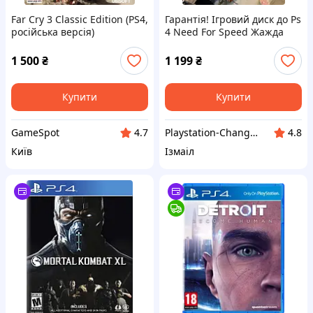
Far Cry 3 Classic Edition (PS4,
Гарантія! Ігровий диск до Ps
російська версія)
4 Need For Speed Жажда
Швидкості
1 500
₴
1 199
₴
Купити
Купити
GameSpot
Playstation-Change ігрові приставки,та аксесуари
4.7
4.8
Київ
Ізмаіл