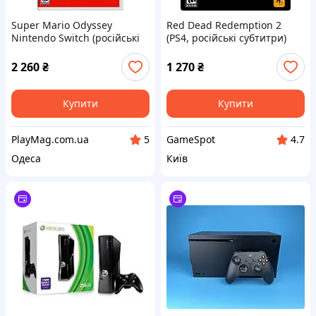
Super Mario Odyssey
Red Dead Redemption 2
Nintendo Switch (російські
(PS4, російські субтитри)
субтитри)
2 260
₴
1 270
₴
Купити
Купити
PlayMag.com.ua
GameSpot
5
4.7
Одеса
Київ