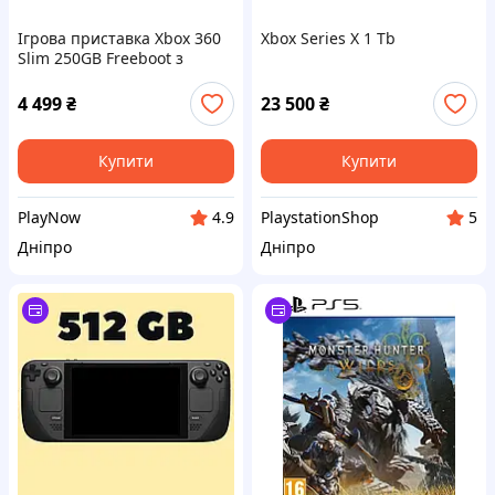
Ігрова приставка Xbox 360
Xbox Series X 1 Tb
Slim 250GB Freeboot з
іграми Б/У чорна консоль
Wi-Fi HDMI бездротовий
4 499
₴
23 500
₴
геймпад недорого з
гарантією
Купити
Купити
PlayNow
PlaystationShop
4.9
5
Дніпро
Дніпро