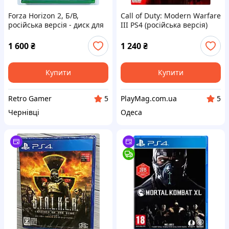
Forza Horizon 2, Б/В,
Call of Duty: Modern Warfare
російська версія - диск для
III PS4 (російська версія)
Xbox One
1 600
₴
1 240
₴
Купити
Купити
Retro Gamer
PlayMag.com.ua
5
5
Чернівці
Одеса