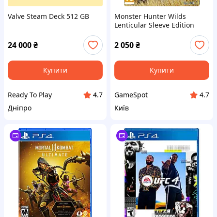
Valve Steam Deck 512 GB
Monster Hunter Wilds
Lenticular Sleeve Edition
(PS5)
24 000
₴
2 050
₴
Купити
Купити
Ready To Play
GameSpot
4.7
4.7
Дніпро
Київ