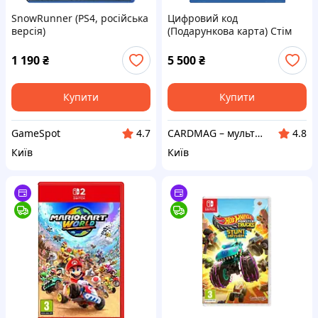
SnowRunner (PS4, російська
Цифровий код
версія)
(Подарункова карта) Стім
Steam Gift Card на суму 100
usd, (Регіон США)
1 190
₴
5 500
₴
Купити
Купити
GameSpot
CARDMAG – мультивалютний платіжний сервіс
4.7
4.8
Київ
Київ