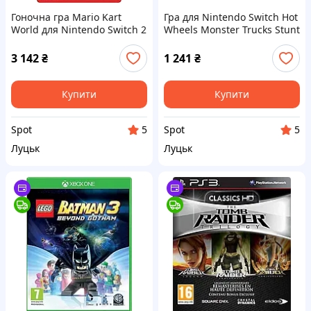
Гоночна гра Mario Kart
Гра для Nintendo Switch Hot
World для Nintendo Switch 2
Wheels Monster Trucks Stunt
з відкритим світом до 4
Mayhem картридж трюкова
гравців Grand Prix аркада
екшен-аркада 1-2 гравці
3 142
₴
1 241
₴
багато
Купити
Купити
Spot
Spot
5
5
Луцьк
Луцьк