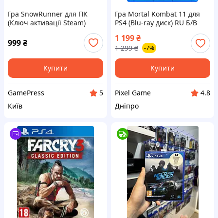
Гра SnowRunner для ПК
Гра Mortal Kombat 11 для
(Ключ активації Steam)
PS4 (Blu-ray диск) RU Б/В
1 199
₴
999
₴
1 299
₴
-7%
Купити
Купити
GamePress
Pixel Game
5
4.8
Київ
Дніпро