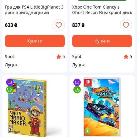
Гра для PS4 LittleBigPlanet 3
Xbox One Tom Clancy's
диск пригодницький
Ghost Recon Breakpoint диск
платформер
англійський тактичний
кооперативний редактор
шутер відкритий світ
633
₴
837
₴
рівнів 4 мови
Купити
Купити
Spot
Spot
5
5
Луцьк
Луцьк