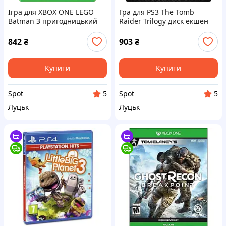
Ігра для XBOX ONE LEGO
Гра для PS3 The Tomb
Batman 3 пригодницький
Raider Trilogy диск екшен
екшен диск англійський
пригоди з покращеною
кооперативний режим
графікою англійський
842
₴
903
₴
іспанський француз
Купити
Купити
Spot
Spot
5
5
Луцьк
Луцьк