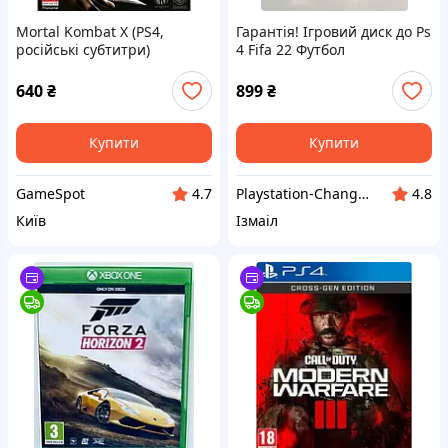
Mortal Kombat X (PS4,
Гарантія! Ігровий диск до Ps
російські субтитри)
4 Fifa 22 Футбол
640
₴
899
₴
Купити
Купити
GameSpot
Playstation-Change ігрові приставки,та аксесуари
4.7
4.8
Київ
Ізмаіл