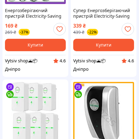
Енергозберігаючий
Супер Енергозберігаючий
пристрій Electricity-Saving
пристрій Electricity-Saving
box
box
169
₴
339
₴
269
₴
439
₴
-37%
-22%
Купити
Купити
Vytsiv shop🌋📦
Vytsiv shop🌋📦
4.6
4.6
Дніпро
Дніпро