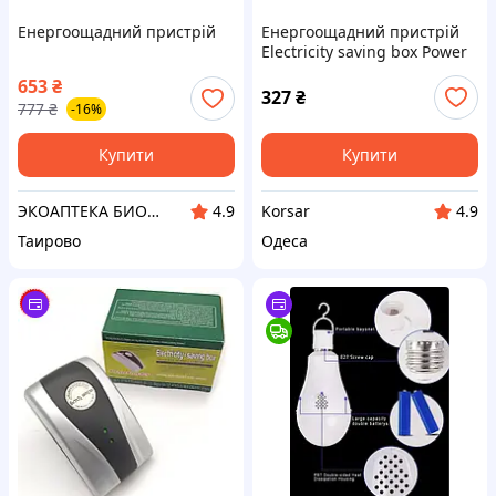
Енергоощадний пристрій
Енергоощадний пристрій
Electricity saving box Power
Saver
653
₴
327
₴
777
₴
-16%
Купити
Купити
ЭКОАПТЕКА БИОФАРМАЦИЯ
Korsar
4.9
4.9
Таирово
Одеса