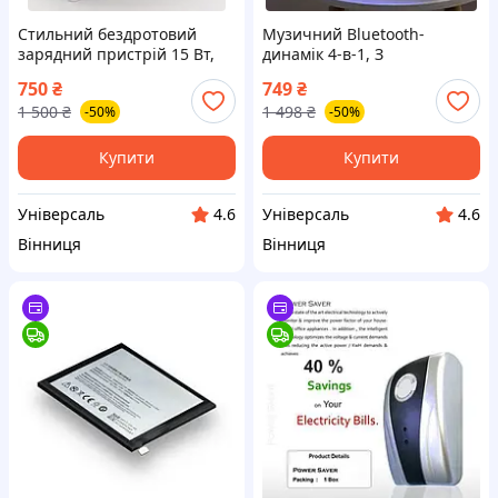
Стильний бездротовий
Музичний Bluetooth-
зарядний пристрій 15 Вт,
динамік 4-в-1, З
Будильник 4-в-1 Bluetooth-
бездротовим зарядним
750
₴
749
₴
динамік
пристроєм будильником
1 500
₴
1 498
₴
-50%
-50%
підсвічуванням 15 Вт JM
Купити
Купити
Універсаль
Універсаль
4.6
4.6
Вінниця
Вінниця