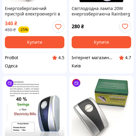
Енергозберігаючий
Світлодіодна лампа 20W
пристрій електроенергії в
енергозберігаюча Rainberg
розетку Electricity Saving
P920 20W з 2
340
₴
box
акумуляторами 18650 та
280
₴
450
₴
-25%
зарядним пристроєм
Купити
Купити
ProBot
Інтернет магазин KupiPartu
4.5
4.7
Одеса
Київ