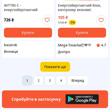
AVT790 C -
Енергозберігаючий блок,
енергозберігаючий
контролер економії
оптичний сигналізатор.
електроенергії Power Safer
105
₴
Збірний комплект
TV Німеччина
726
₴
110
₴
-5%
Купити
Купити
bazarok
Mega-Tovarka📦💙💛
4.7
Вінниця
Дніпро
Показати ще
2
3
4
Вперед
1
Спробуйте в застосунку