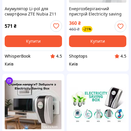
Акумулятор Li-pol для
Енергозберігаючий
смартфона ZTE Nubia Z11
пристрій Electricity saving
Max батарея для
box Power Saver
360
₴
портативного пристрою
571
₴
460
₴
-21%
енергозберігаюча
Купити
Купити
WhisperBook
Shoptops
4.5
4.5
Київ
Київ