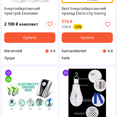
Енергозберігаючий
Rest Енергозберігаючий
пристрій Економія
прилад Electricity-Saving
електроенергії,
box для економії
574
₴
Енергозберігаючий
електроенергії пристрій
2 100
₴
комплект
718
₴
-20%
пристрій Smart Power Saver
для дому
Power Saving Box, (6 шт.)
Купити
Купити
Мегаплей
KansasMarket
4.9
4.8
Луцьк
Київ