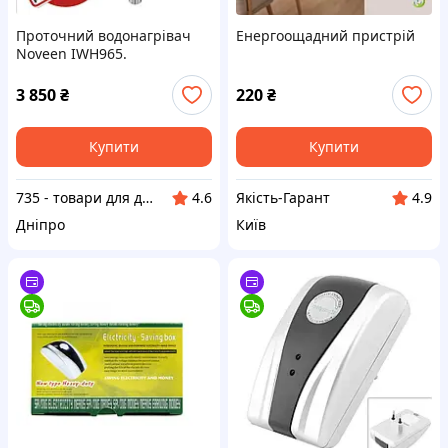
Проточний водонагрівач
Енергоощадний пристрій
Noveen IWH965.
Енергоощадний пристрій.
3 850
₴
220
₴
Купити
Купити
735 - товари для дому, медичне та технічне обладнання з доставкою по Україні
Якість-Гарант
4.6
4.9
Дніпро
Київ