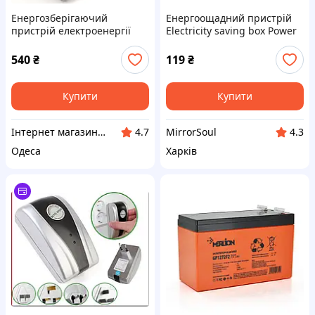
Енергозберігаючий
Енергоощадний пристрій
пристрій електроенергії
Electricity saving box Power
Electricity Saving box
Saver 30000 Вт 90 В-250 В
540
₴
119
₴
Купити
Купити
Інтернет магазин AZIMUUUTH
MirrorSoul
4.7
4.3
Одеса
Харків