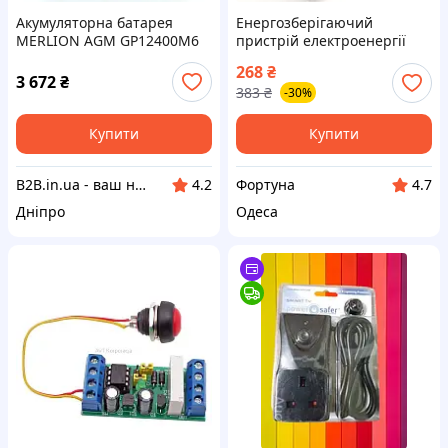
Акумуляторна батарея
Енергозберігаючий
MERLION AGM GP12400M6
пристрій електроенергії
12 V 40 Ah ( 196 x 165 x 175 )
Electricity Saving box
268
₴
Q1
3 672
₴
383
₴
-30%
Купити
Купити
B2B.in.ua - ваш надійний партнер
Фортуна
4.2
4.7
Дніпро
Одеса