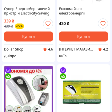
Супер Енергозберігаючий
Економайзер
пристрій Electricity-Saving
електроенергії
box
ElectricitySavingBox
339
₴
енергозберігаючий
420
₴
439
₴
-22%
пристрій 90-250 В для дому
та офісу
Купити
Купити
Dollar Shop
ІНТЕРНЕТ МАГАЗИН - TNC
4.6
4.2
Дніпро
Київ