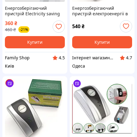
Енергозберігаючий
Енергозберігаючий
пристрій Electricity saving
пристрій електроенергії в
box Power Saver
розетку Electricity Saving
360
₴
box
540
₴
460
₴
-21%
Купити
Купити
Family Shop
Інтернет магазин AZIMUUUTH
4.5
4.7
Київ
Одеса