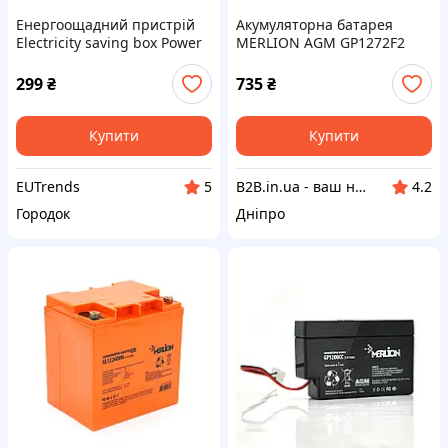
Енергоощадний пристрій
Акумуляторна батарея
Electricity saving box Power
MERLION AGM GP1272F2
Saver 30000 Вт 90 В-250 В
PREMIUM 12 V 7,2 Ah ( 150 x
65 x 95 (100) ) Orange
299
₴
735
₴
Q10/420
Купити
Купити
EUTrends
B2B.in.ua - ваш надійний партнер
5
4.2
Городок
Дніпро