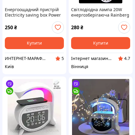
Енергоощадний пристрій
Світлодіодна лампа 20W
Electricity saving box Power
енергозберігаюча Rainberg
Saver
P920 20W з 2
акумуляторами 18650 та
250
₴
280
₴
зарядним пристроєм
Купити
Купити
ИНТЕРНЕТ-МАРАФЕТ
Інтернет магазин Mobizoo
5
4.7
Київ
Вінниця