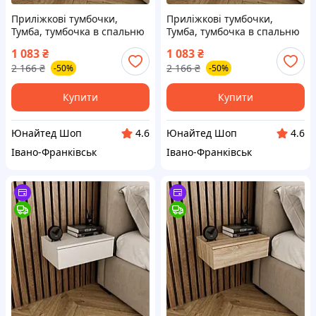
Приліжкові тумбочки,
Приліжкові тумбочки,
Тумба, тумбочка в спальню
Тумба, тумбочка в спальню
з висувною скринькою,
з висувною скринькою,
1 083
₴
1 083
₴
Сучасна тумба бетон
Сучасна тумба антрацит
2 166
₴
2 166
₴
-50%
-50%
Купити
Купити
Юнайтед Шоп
Юнайтед Шоп
4.6
4.6
Івано-Франківськ
Івано-Франківськ