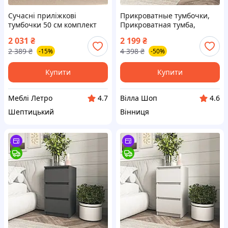
Сучасні приліжкові
Прикроватные тумбочки,
тумбочки 50 см комплект
Прикроватная тумба,
дві штуки в спальню
тумбочка в спальню с
2 031
₴
2 199
₴
Вероніка Мебель Сервіс дуб
выдвижным ящиком,
2 389
₴
4 398
₴
-15%
-50%
сонома+венге
Современная
прикроватная тумба венге
темный
Купити
Купити
Меблі Летро
Вілла Шоп
4.7
4.6
Шептицький
Вінниця