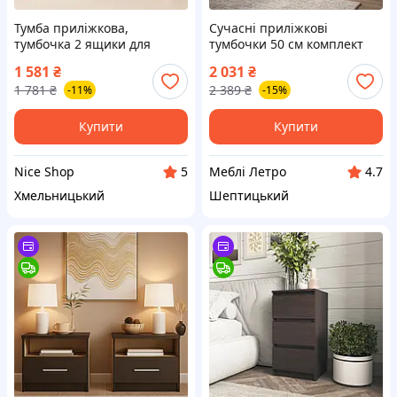
Тумба приліжкова,
Сучасні приліжкові
тумбочка 2 ящики для
тумбочки 50 см комплект
спальні, ДСП 45,2х38х44,2
дві штуки в спальню
1 581
₴
2 031
₴
см — Приліжкові тумбочки,
Вероніка Мебель Сервіс дуб
1 781
₴
2 389
₴
-11%
-15%
тумба класична в спальню
апріл+венге
Купити
Купити
Nice Shop
Меблі Летро
5
4.7
Хмельницький
Шептицький