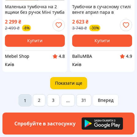
Маленька тумбочка на 2
Тумбочки в сучасному стилі
ящики без ручок Міні тумба
венге април пара в
з Ламінованого ДСП в
спальню, 6TMA542008
2 299
₴
2 623
₴
спальню Прикроватні
2 499
₴
3 748
₴
-8%
-30%
тумбочки 50 см
Купити
Купити
Mebel Shop
BalluMBA
4.8
4.9
Київ
Київ
Показати ще
2
3
31
Вперед
1
...
Спробуйте в застосунку