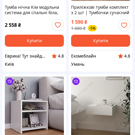
Тумба нічна Кім модульна
Приліжкові тумби комплект
система для спальні біла,
з 2 шт | Тумбочки сучасний
235T02B21
стиль з ламінованого ДСП в
1 590
₴
спальню 40 см
2 558
₴
1 680
₴
-5%
Купити
Купити
Еврика! Тут знайдеться все!
Екомеблайн
4.8
4.8
Київ
Умань