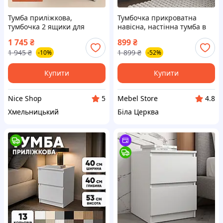
Тумба приліжкова,
Тумбочка прикроватна
тумбочка 2 ящики для
навісна, настінна тумба в
спальні, ДСП 50×39×44 см
спальню M-34
1 745
₴
899
₴
— Приліжкові тумбочки,
1 945
₴
1 899
₴
-10%
-52%
тумба класична в спальню
Купити
Купити
Nice Shop
Mebel Store
5
4.8
Хмельницький
Біла Церква