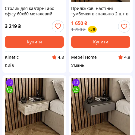
Столик для кав'ярні або
Приліжкові настінні
офісу 60х60 металевий
тумбочки в спальню 2 шт в
каркас, 66C7218H4
комплекті | Навісна
1 650
₴
приліжкова тумба з ЛДСП з
3 219
₴
1 750
₴
-5%
шухлядою
Купити
Купити
Kinetic
Mebel Home
4.8
4.8
Київ
Умань