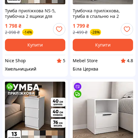
Тумба приліжкова NS-5,
Тумбочка приліжкова,
тумбочка 2 ящики для
тумба в спальню на 2
спальні, ЛДСП 40,2×40×53
висувних ящика з фасадами
1 798
₴
1 799
₴
см — Приліжкові тумбочки,
без ручок R-5
2 098
₴
2 499
₴
-14%
-28%
тумба класична в спальню
Купити
Купити
Nice Shop
Mebel Store
5
4.8
Хмельницький
Біла Церква