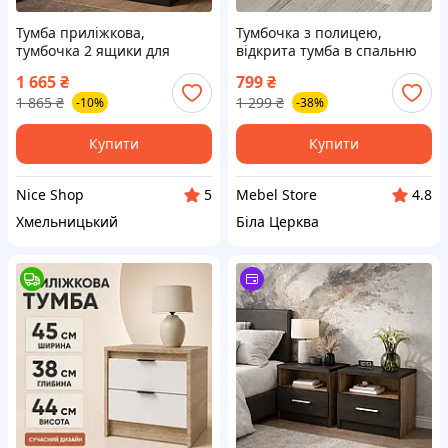
Тумба приліжкова,
Тумбочка з полицею,
тумбочка 2 ящики для
відкрита тумба в спальню
спальні, ЛДСП 50×38×50 см
G00100
1 665
₴
799
₴
— Приліжкові тумбочки,
1 865
₴
1 299
₴
-10%
-38%
тумба класична в спальню
Купити
Купити
Nice Shop
Mebel Store
5
4.8
Хмельницький
Біла Церква