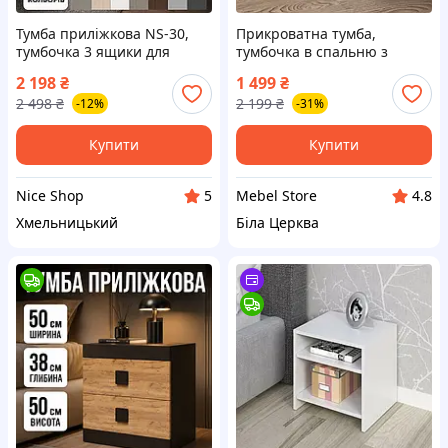
Тумба приліжкова NS-30,
Прикроватна тумба,
тумбочка 3 ящики для
тумбочка в спальню з
спальні, ЛДСП 40,2×40×76
висувною шухлядою M-31
2 198
₴
1 499
₴
см — Приліжкові тумбочки,
2 498
₴
2 199
₴
-12%
-31%
тумба класична в спальню
Купити
Купити
Nice Shop
Mebel Store
5
4.8
Хмельницький
Біла Церква