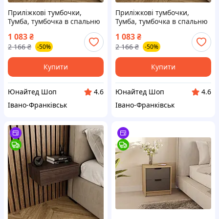
Приліжкові тумбочки,
Приліжкові тумбочки,
Тумба, тумбочка в спальню
Тумба, тумбочка в спальню
з висувною скринькою,
з висувною скринькою,
1 083
₴
1 083
₴
Сучасна тумба
Сучасна тумба дуб сонома
2 166
₴
2 166
₴
-50%
-50%
Купити
Купити
Юнайтед Шоп
Юнайтед Шоп
4.6
4.6
Івано-Франківськ
Івано-Франківськ