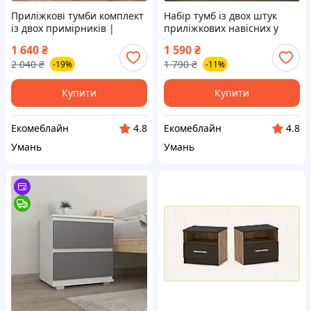
Приліжкові тумби комплект
Набір тумб із двох штук
із двох примірників |
приліжкових навісних у
Приліжкові тумбочки для
спальню з ЛДСП | Тумбочки
1 640
₴
1 590
₴
маленької спальні 40 см у
підвісні 50 см завширшки
2 040
₴
1 790
₴
-19%
-11%
спальню
Купити
Купити
Екомеблайн
Екомеблайн
4.8
4.8
Умань
Умань