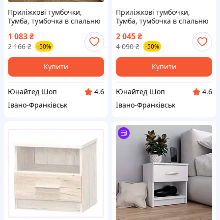
Приліжкові тумбочки,
Приліжкові тумбочки,
Тумба, тумбочка в спальню
Тумба, тумбочка в спальню
з висувною скринькою,
з 2 висувними шухлядами
1 083
₴
2 045
₴
Сучасна тумба венге
білий
2 166
₴
4 090
₴
-50%
-50%
Купити
Купити
Юнайтед Шоп
Юнайтед Шоп
4.6
4.6
Івано-Франківськ
Івано-Франківськ