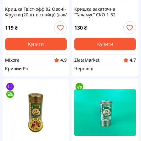
Кришка Твіст-офф 82 Овочі-
Кришка закаточна
Фрукти (20шт в спайці) (лак/
“Таламус” СКО 1-82
емаль) ТМ ТАЛАМУС
металева для консервації,
блок 50 шт
119
₴
130
₴
Купити
Купити
Mixora
ZlataMarket
4.9
4.7
Кривий Ріг
Чернівці