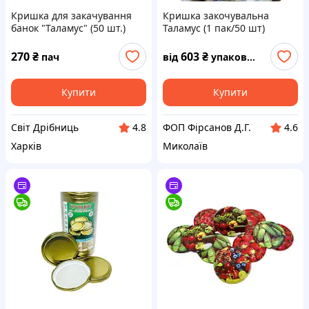
Кришка для закачування
Кришка закочувальна
банок "Таламус" (50 шт.)
Таламус (1 пак/50 шт)
1/5пак
270
₴
603
₴
пач
від
упаковка
Купити
Купити
Світ Дрібниць
ФОП Фірсанов Д.Г.
4.8
4.6
Харків
Миколаїв