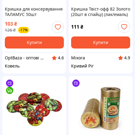
Кришка для консервування
Кришка Твіст-офф 82 Золото
ТАЛАМУС 50шт
(20шт в спайці) (лак/емаль)
ТМ ТАЛАМУС
103
₴
111
₴
126
₴
-17%
Купити
Купити
OptBaza - оптові ціни для всіх
Mixora
4.6
4.9
Ковель
Кривий Ріг