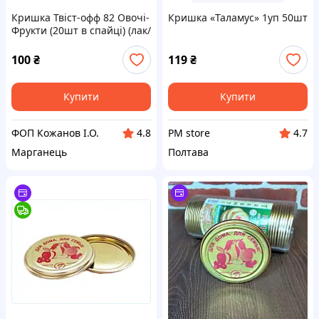
Кришка Твіст-офф 82 Овочі-
Кришка «Таламус» 1уп 50шт
Фрукти (20шт в спайці) (лак/
емаль) ТМ ТАЛАМУС
100
₴
119
₴
Купити
Купити
ФОП Кожанов І.О.
PM store
4.8
4.7
Марганець
Полтава