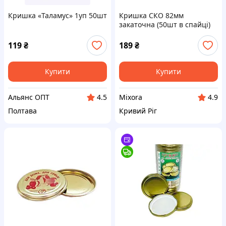
Кришка «Таламус» 1уп 50шт
Кришка СКО 82мм
закаточна (50шт в спайці)
(лак/лак) ТМ ТАЛАМУС
119
₴
189
₴
Купити
Купити
Альянс ОПТ
Mixora
4.5
4.9
Полтава
Кривий Ріг