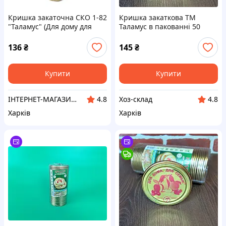
Кришка закаточна СКО 1-82
Кришка закаткова ТМ
"Таламус" (Для дому для
Таламус в пакованні 50
сім'ї) Одеса (в упаковці 50
шт. Для дому для сім'ї
шт)
136
₴
145
₴
Купити
Купити
IНТЕРНЕТ-МАГАЗИН "МІЙ ДОМОВИЙ"
Хоз-склад
4.8
4.8
Харків
Харків