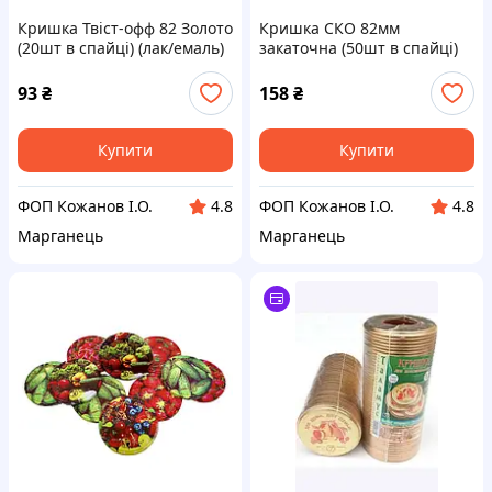
Кришка Твіст-офф 82 Золото
Кришка СКО 82мм
(20шт в спайці) (лак/емаль)
закаточна (50шт в спайці)
ТМ ТАЛАМУС
(лак/лак) ТМ ТАЛАМУС
93
₴
158
₴
Купити
Купити
ФОП Кожанов І.О.
ФОП Кожанов І.О.
4.8
4.8
Марганець
Марганець