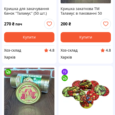
Кришка для закачування
Кришка закаткова ТМ
банок "Таламус" (50 шт.)
Таламус в пакованні 50
шт. Для дому для сім'ї
270
₴
200
₴
пач
Купити
Купити
Хоз-склад
Хоз-склад
4.8
4.8
Харків
Харків