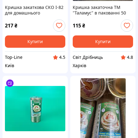
Кришка закаткова СКО I-82
Кришка закаточна ТМ
для домашнього
"Таламус" в пакованні 50
консервування в скляні
шт. Для дому для сім'ї
банки із золотистим лаком
217
₴
115
₴
50 шт.
Купити
Купити
Top-Line
Світ Дрібниць
4.5
4.8
Київ
Харків