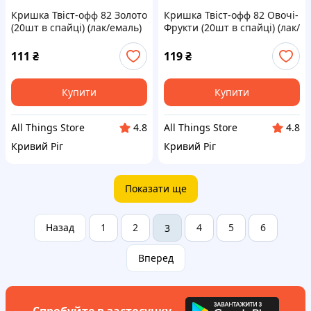
Кришка Твіст-офф 82 Золото
Кришка Твіст-офф 82 Овочі-
(20шт в спайці) (лак/емаль)
Фрукти (20шт в спайці) (лак/
ТМ ТАЛАМУС
емаль) ТМ ТАЛАМУС
111
₴
119
₴
Купити
Купити
All Things Store
All Things Store
4.8
4.8
Кривий Ріг
Кривий Ріг
Показати ще
Назад
1
2
4
5
6
3
Вперед