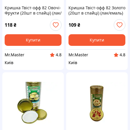
Кришка Твіст-офф 82 Овочі-
Кришка Твіст-офф 82 Золото
Фрукти (20шт в спайці) (лак/
(20шт в спайці) (лак/емаль)
емаль) ТМ ТАЛАМУС
ТМ ТАЛАМУС
118
₴
109
₴
Купити
Купити
Mr.Master
Mr.Master
4.8
4.8
Київ
Київ