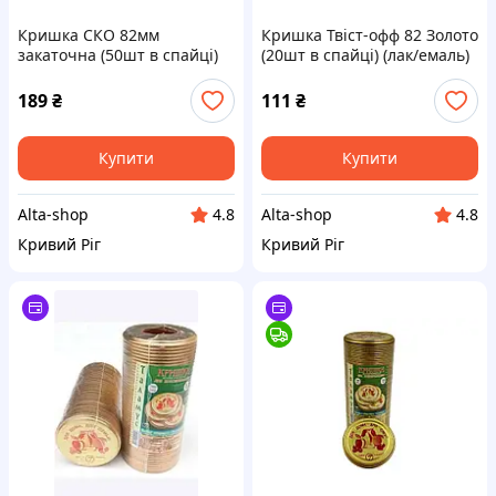
Кришка СКО 82мм
Кришка Твіст-офф 82 Золото
закаточна (50шт в спайці)
(20шт в спайці) (лак/емаль)
(лак/лак) ТМ ТАЛАМУС
ТМ ТАЛАМУС
189
₴
111
₴
Купити
Купити
Alta-shop
Alta-shop
4.8
4.8
Кривий Ріг
Кривий Ріг