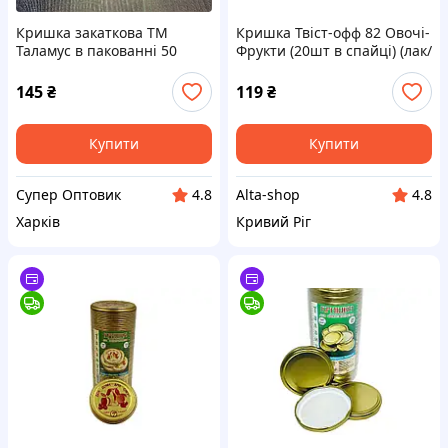
Кришка закаткова ТМ
Кришка Твіст-офф 82 Овочі-
Таламус в пакованні 50
Фрукти (20шт в спайці) (лак/
шт. Для дому для сім'ї
емаль) ТМ ТАЛАМУС
145
₴
119
₴
Купити
Купити
Супер Оптовик
Alta-shop
4.8
4.8
Харків
Кривий Ріг