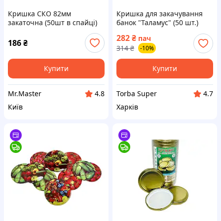
Кришка СКО 82мм
Кришка для закачування
закаточна (50шт в спайці)
банок "Таламус" (50 шт.)
(лак/лак) ТМ ТАЛАМУС
282
₴
пач
186
₴
314
₴
-10%
Купити
Купити
Mr.Master
Torba Super
4.8
4.7
Київ
Харків