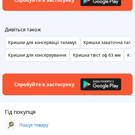
Спробуйте в застосунку
Дивіться також
Кришки для консервації таламус
Кришка закаточна тала
Кришки для консервування
Кришка твіст оф 63 мм
Кри
Спробуйте в застосунку
Гід покупця
Пошук товару