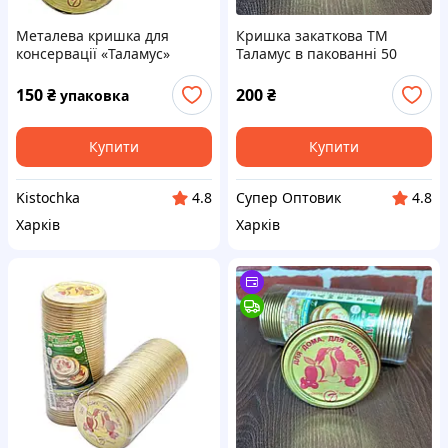
Металева кришка для
Кришка закаткова ТМ
консервації «Таламус»
Таламус в пакованні 50
шт. Для дому для сім'ї
150
₴
200
₴
упаковка
Купити
Купити
Kistochka
Супер Оптовик
4.8
4.8
Харків
Харків