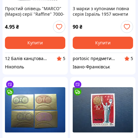
Простий олівець "MARCO"
3 марки з купонами повна
(Марко) серії "Raffine" 7000-
серія Ізраїль 1957 монети
12CB HB
на марках фауна MNH
4.95
₴
90
₴
Купити
Купити
12 Балів канцтовари оптом і в роздріб
portosic предмети колекціонування
5
5
Нікополь
Івано-Франківськ