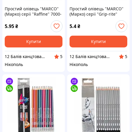
Простий олівець "MARCO"
Простий олівець "MARCO"
(Марко) серії "Raffine" 7000-
(Марко) серії "Grip-rite"
12CB 3B
9001-48 HB
5.95
₴
5.4
₴
Купити
Купити
12 Балів канцтовари оптом і в роздріб
12 Балів канцтовари оптом і в роздріб
5
5
Нікополь
Нікополь