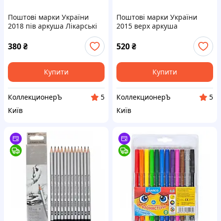
Поштові марки України
Поштові марки України
2018 пів аркуша Лікарські
2015 верх аркуша
та медоносні рослини СЕРІЯ
Національні меншини в
Україні. Татари СЕРІЯ
380
₴
520
₴
Купити
Купити
КоллекционерЪ
КоллекционерЪ
5
5
Київ
Київ