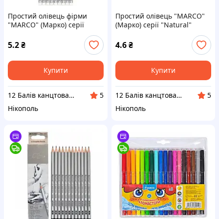
Простий олівець фірми
Простий олівець "MARCO"
"MARCO" (Марко) серії
(Марко) серії "Natural"
"4211-144 CB" твердість HB
6000-12CB HB
(твердо-м'який)
5.2
₴
4.6
₴
Купити
Купити
12 Балів канцтовари оптом і в роздріб
12 Балів канцтовари оптом і в роздріб
5
5
Нікополь
Нікополь