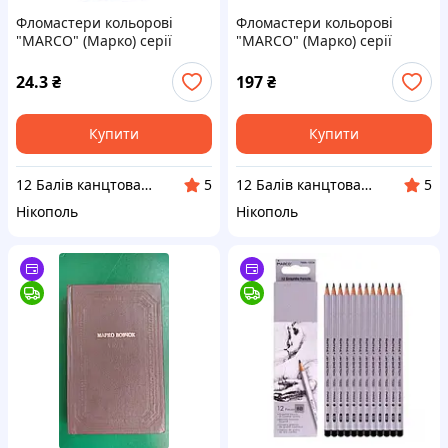
Фломастери кольорові
Фломастери кольорові
"MARCO" (Марко) серії
"MARCO" (Марко) серії
"Super Washable" 1690,
"Super Washable" 1630-
Набір 6 кольорів
24CB, Набір 24 кольору
24.3
₴
197
₴
Купити
Купити
12 Балів канцтовари оптом і в роздріб
12 Балів канцтовари оптом і в роздріб
5
5
Нікополь
Нікополь