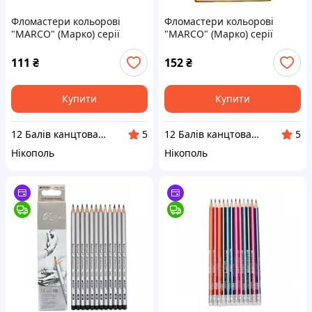
Фломастери кольорові
Фломастери кольорові
"MARCO" (Марко) серії
"MARCO" (Марко) серії
"Super Washable" 1630-
"Super Washable Jumbo"
12CB, Набір 12 кольорів
1632-12CB, Набір 12
111
₴
152
₴
кольорів, товсті
Купити
Купити
12 Балів канцтовари оптом і в роздріб
12 Балів канцтовари оптом і в роздріб
5
5
Нікополь
Нікополь