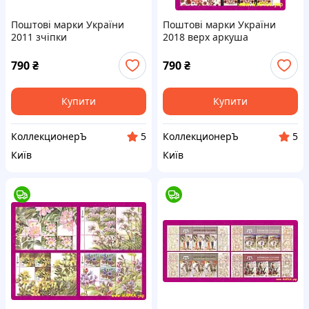
Поштові марки України
Поштові марки України
2011 зчіпки
2018 верх аркуша
Локомотивобудування в
Українська вишивка і код
Україні. СЕРІЯ З КУПОНАМИ
нації СЕРІЯ
790
₴
790
₴
Купити
Купити
КоллекционерЪ
КоллекционерЪ
5
5
Київ
Київ