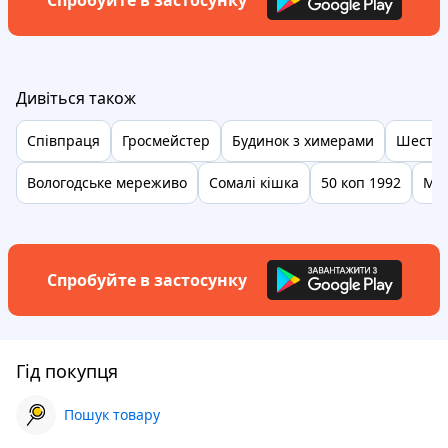
Спробуйте в застосунку
Дивіться також
Співпраця
Гросмейстер
Будинок з химерами
Шестін
Вологодське мереживо
Сомалі кішка
50 коп 1992
Мед
Спробуйте в застосунку
Гід покупця
Пошук товару