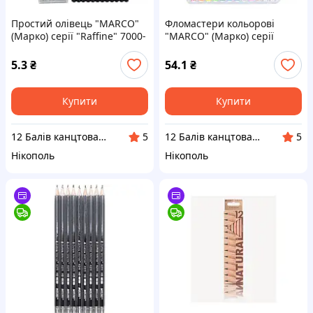
Простий олівець "MARCO"
Фломастери кольорові
(Марко) серії "Raffine" 7000-
"MARCO" (Марко) серії
12CB B
"Super Washable" 1690,
Набір 12 кольорів
5.3
₴
54.1
₴
Купити
Купити
12 Балів канцтовари оптом і в роздріб
12 Балів канцтовари оптом і в роздріб
5
5
Нікополь
Нікополь