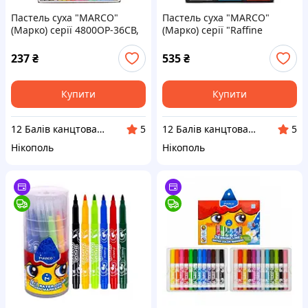
Пастель суха "MARCO"
Пастель суха "MARCO"
(Марко) серії 4800ОР-36СВ,
(Марко) серії "Raffine
Набір 36 кольорів
FineArt" 7300-36, Набір 36
кольорів
237
₴
535
₴
Купити
Купити
12 Балів канцтовари оптом і в роздріб
12 Балів канцтовари оптом і в роздріб
5
5
Нікополь
Нікополь