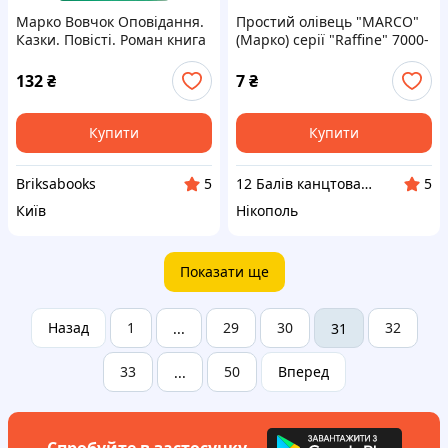
Марко Вовчок Оповідання.
Простий олівець "MARCO"
Казки. Повісті. Роман книга
(Марко) серії "Raffine" 7000-
1983 року видання вживана
12CB 8B
132
₴
7
₴
Купити
Купити
Briksabooks
12 Балів канцтовари оптом і в роздріб
5
5
Київ
Нікополь
Показати ще
Назад
1
29
30
32
...
31
33
50
Вперед
...