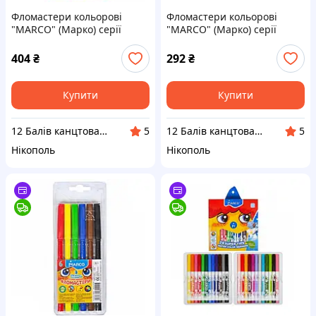
Фломастери кольорові
Фломастери кольорові
"MARCO" (Марко) серії
"MARCO" (Марко) серії
"Super Washable" 1630-
"Super Washable" 1630-
48CB, Набір 48 кольорів
36CB, Набір 36 кольорів
404
₴
292
₴
Купити
Купити
12 Балів канцтовари оптом і в роздріб
12 Балів канцтовари оптом і в роздріб
5
5
Нікополь
Нікополь