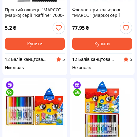
Простий олівець "MARCO"
Фломастери кольорові
(Марко) серії "Raffine" 7000-
"MARCO" (Марко) серії
12CB H
"Super Washable" 1690,
Набір 18 кольорів
5.2
₴
77.95
₴
Купити
Купити
12 Балів канцтовари оптом і в роздріб
12 Балів канцтовари оптом і в роздріб
5
5
Нікополь
Нікополь