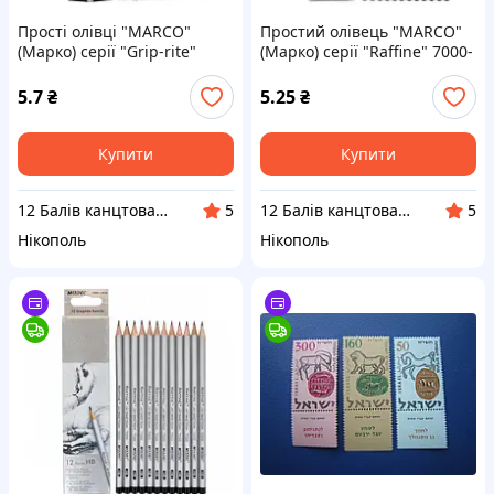
Прості олівці "MARCO"
Простий олівець "MARCO"
(Марко) серії "Grip-rite"
(Марко) серії "Raffine" 7000-
9001E-12CB HB
12CB 2B
5.7
₴
5.25
₴
Купити
Купити
12 Балів канцтовари оптом і в роздріб
12 Балів канцтовари оптом і в роздріб
5
5
Нікополь
Нікополь