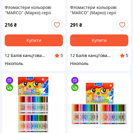
Фломастери кольорові
Фломастери кольорові
"MARCO" (Марко) серії
"MARCO" (Марко) серії
"Super Washable" 1690,
"Super Washable Jumbo"
Набір 10 кольорів
1632-24CB, Набір 24
216
₴
291
₴
кольору, товсті
Купити
Купити
12 Балів канцтовари оптом і в роздріб
12 Балів канцтовари оптом і в роздріб
5
5
Нікополь
Нікополь