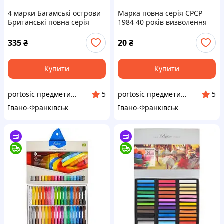
4 марки Багамські острови
Марка повна серія СРСР
Британські повна серія
1984 40 років визволення
1968 монети на марках
України Київ MNH
MNH КЦ 7.5 $
335
₴
20
₴
Купити
Купити
portosic предмети колекціонування
portosic предмети колекціонування
5
5
Івано-Франківськ
Івано-Франківськ