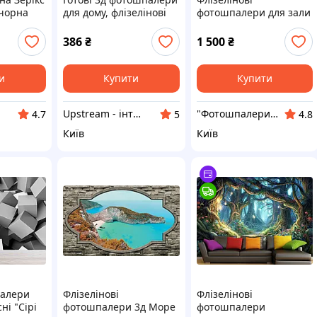
 чорна
для дому, флізелінові
фотошпалери для зали
MB7C2
фотошпалери з
3д Море Природа
малюнком "Корали"
254x184 см Пляж на
386
₴
1 500
₴
острові за кам'яною
стіною (3484V4)+клей
и
Купити
Купити
Upstream - інтернет-магазин домашнього декору
"Фотошпалери Шоп" Інтернет магазин
4.7
5
4.8
Київ
Київ
палери
Флізелінові
Флізелінові
ні "Сірі
фотошпалери 3д Море
фотошпалери