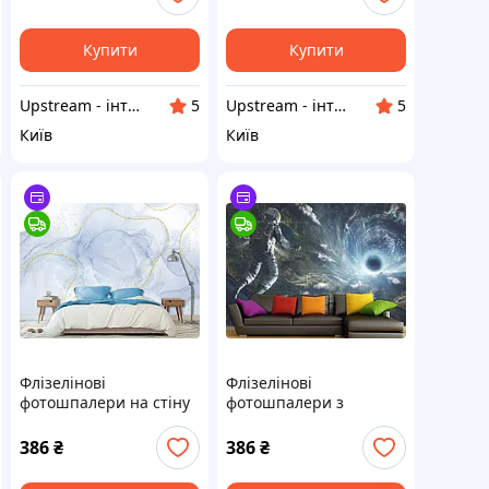
Купити
Купити
Upstream - інтернет-магазин домашнього декору
Upstream - інтернет-магазин домашнього декору
5
5
Київ
Київ
Флізелінові
Флізелінові
фотошпалери на стіну
фотошпалери з
в спальню
малюнком, фото
"Абстракція", красиві
шпалери красиві
386
₴
386
₴
шпалери готові для
"Космонавт NASA"
дому