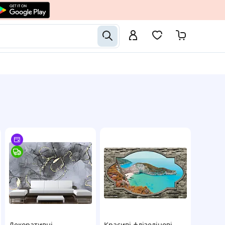
Декоративні
Красиві флізелінові