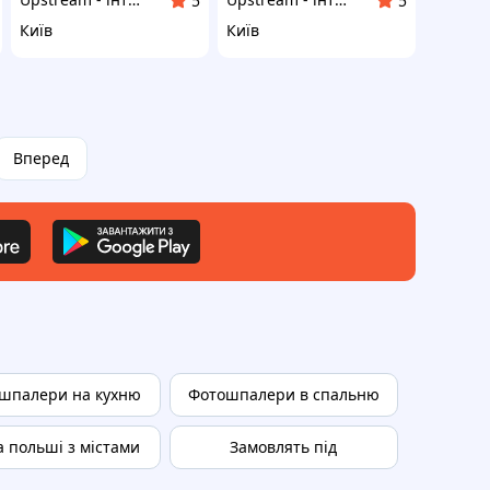
5
5
Київ
Київ
Вперед
шпалери на кухню
Фотошпалери в спальню
 польші з містами
Замовлять під