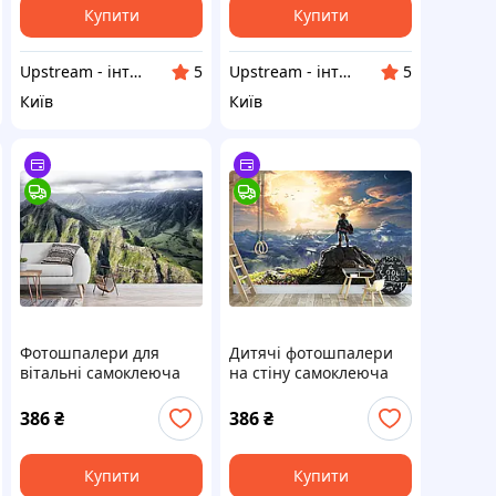
Купити
Купити
Upstream - інтернет-магазин домашнього декору
Upstream - інтернет-магазин домашнього декору
5
5
Київ
Київ
Фотошпалери для
Дитячі фотошпалери
вітальні самоклеюча
на стіну самоклеюча
плівка Oracal "Гори з
плівка Oracal "Зельда,
висоти", 3D
3д шпалери для
386
₴
386
₴
фотошпалери на стіну
дитячої кімнати
Купити
Купити