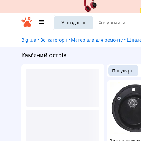
У розділі
Bigl.ua
•
Всі категорії
•
Матеріали для ремонту
•
Шпал
Кам'яний острів
Популярні
Врізна ракови