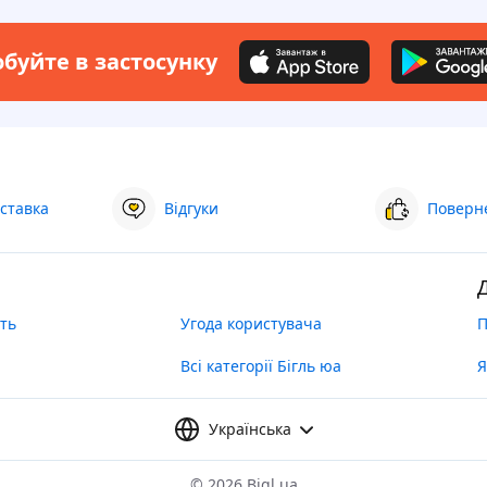
буйте в застосунку
ставка
Відгуки
Поверне
ть
Угода користувача
П
Всі категорії Бігль юа
Я
Українська
©
2026 Bigl.ua