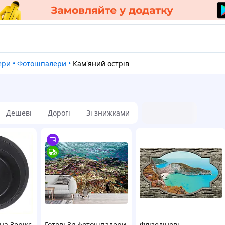
ери
•
Фотошпалери
•
Кам'яний острів
Дешеві
Дорогі
Зі знижками
на Зерікс
Готові 3д фотошпалери
Флізелінові