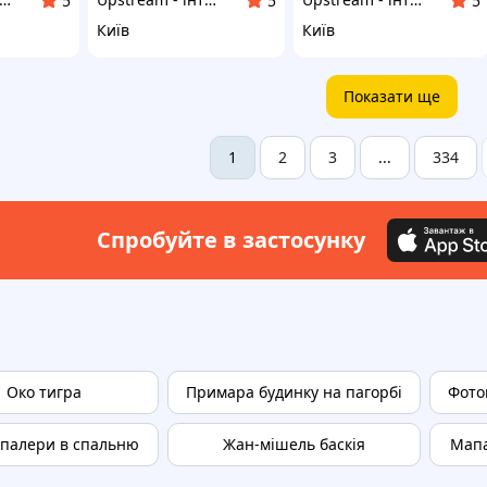
5
5
5
Київ
Київ
Показати ще
2
3
334
1
...
Спробуйте в застосунку
Око тигра
Примара будинку на пагорбі
Фото
палери в спальню
Жан-мішель баскія
Мапа