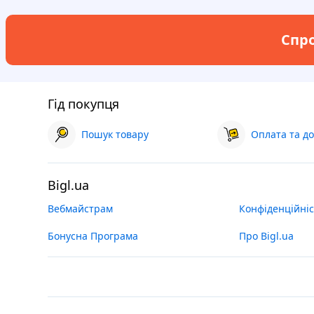
Спро
Гід покупця
Пошук товару
Оплата та до
Bigl.ua
Вебмайстрам
Конфіденційніс
Бонусна Програма
Про Bigl.ua