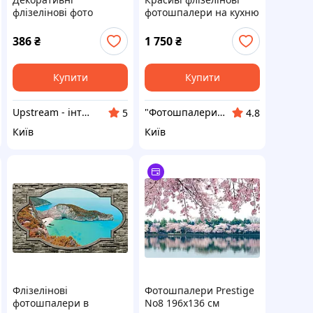
флізелінові фото
фотошпалери на кухню
шпалери для спальні
3д Море Природа
3д "Абстракція", декор
312x219 см Пляж на
386
₴
1 750
₴
для стін
острові за кам'яною
стіною
(3484VEXXL)+клей
Купити
Купити
Upstream - інтернет-магазин домашнього декору
"Фотошпалери Шоп" Інтернет магазин
5
4.8
Київ
Київ
Флізелінові
Фотошпалери Prestige
фотошпалери в
No8 196х136 см