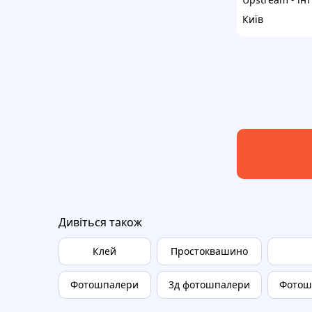
Київ
Дивіться також
Клей
Простоквашино
Фотошпалери
3д фотошпалери
Фотош