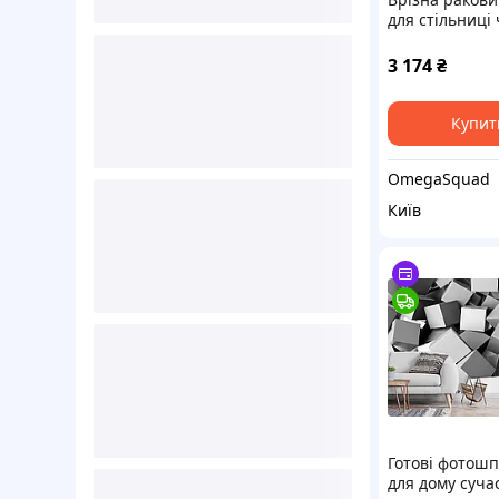
для стільниці
матова 21068
3 174
₴
Купит
OmegaSquad
Київ
Готові фотош
для дому сучас