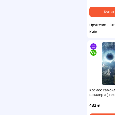
фотошпалери
Купит
Upst
Київ
Космос самок
шпалери ( тек
432
₴