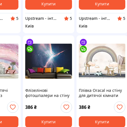
и
Купити
Купити
ream - інтернет-магазин домашнього декору
Upstream - інтернет-магазин домашнього декору
Upstream - інтернет-магазин домашнього декору
5
5
5
Київ
Київ
тячі
Флізелінові
Плівка Oracal на стіну
з
фотошпалери на стіну
для дитячої кімнати
селка",
з малюнком "Космос",
"Веселка", декор для
тячу
декоративні шпалери
дитячої кімнати
386
₴
386
₴
для спальні
и
Купити
Купити