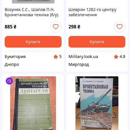
Возуняк С.С., Шапов П.Н.
Шеврон 1282-го центру
Бронетанкова техніка (б/у).
забезпечення
бронетанковим озброєнням
та технікою ЗСУ на липучці
885
₴
298
₴
Купити
Купити
Букитория
Military.look.ua
5
4.8
Дніпро
Миргород