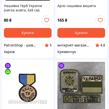
Нашивка Герб України
Арію нашивка вишита
(нитка жовта, 6х8 см)
(чорний)
80
₴
165
₴
Купити
Купити
PatronShop - шеврони, погони та нашивки для військових та патріотів
интернет-магазин "Щаслива скарбничка"
5
4.8
Харків
Кременчук