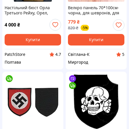
Настільний бюст Орла
Велкро панель 70*100см-
Третього Рейху, Орел,
чорна, для шевронів, для
Імперський Орел, статуетка
військових, патчів.
779
₴
Орла, статуетка Орла Рейха
4 000
₴
820
₴
-5%
Купити
Купити
PatchStore
Свiтлана-К
4.7
5
Полтава
Миргород