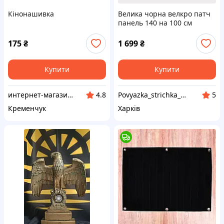
Кінонашивка
Велика чорна велкро патч
панель 140 на 100 см
килимок для коллекції
шевронів та відзнак
175
₴
1 699
₴
Купити
Купити
интернет-магазин "Щаслива скарбничка"
Povyazka_strichka_shop
4.8
5
Кременчук
Харків