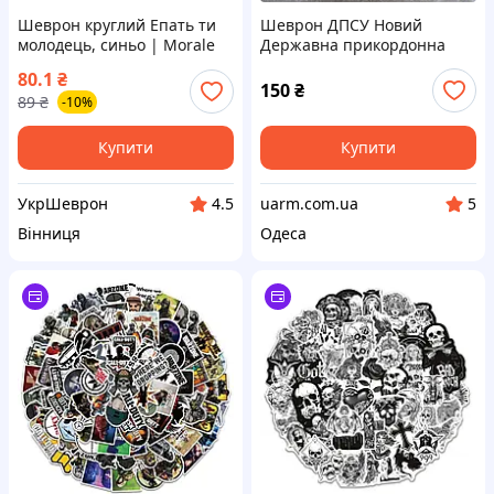
Шеврон круглий Епать ти
Шеврон ДПСУ Новий
молодець, синьо | Morale
Державна прикордонна
patch | нашивка на липучці
служба України піксель
80.1
₴
| синій
комплект 3шт
150
₴
89
₴
-10%
Купити
Купити
УкрШеврон
uarm.com.ua
4.5
5
Вінниця
Одеса