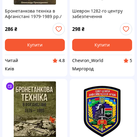
Бронетанкова техніка в
Шеврон 1282-го центру
Афганістані 1979-1989 рр./
забезпечення
Олександр Проскуренко
бронетанковим озброєнням
та технікою ЗСУ на липучці
286
₴
298
₴
Купити
Купити
Читай
Chevron_World
4.8
5
Київ
Миргород