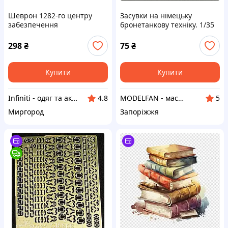
Шеврон 1282-го центру
Засувки на німецьку
забезпечення
бронетанкову техніку. 1/35
бронетанковим озброєнням
VMODELS 35029
та технікою ЗСУ на липучці
298
₴
75
₴
Купити
Купити
Infiniti - одяг та аксесуари
MODELFAN - масштабні збірні пластикові моделі та товари для моделювання
4.8
5
Миргород
Запоріжжя