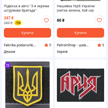
Підвіска в авто "3-я окрема
Нашивка Герб України
штурмова бригада"
(нитка зелена, 6х8 см)
патріотична
247
₴
60
₴
260
₴
-5%
Купити
Купити
Fabrika podarunkiv - Фабрика подарунків
PatronShop - шеврони, погони та нашивки для військових та патріотів
5
5
Дешки
Харків