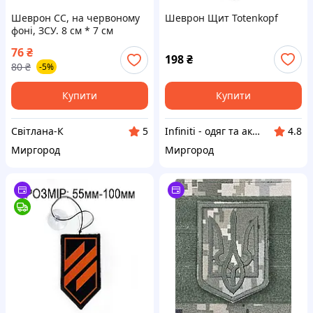
Шеврон СС, на червоному
Шеврон Щит Totenkopf
фоні, ЗСУ. 8 см * 7 см
76
₴
198
₴
80
₴
-5%
Купити
Купити
Свiтлана-К
Infiniti - одяг та аксесуари
5
4.8
Миргород
Миргород