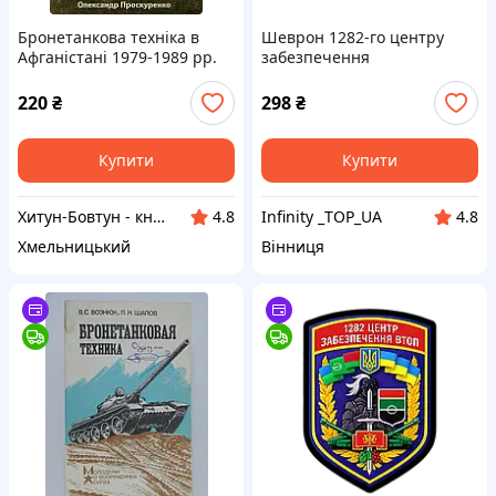
Бронетанкова техніка в
Шеврон 1282-го центру
Афганістані 1979-1989 рр.
забезпечення
бронетанковим озброєнням
та технікою ЗСУ на липучці
220
₴
298
₴
Купити
Купити
Хитун-Бовтун - книги та вініл
Infinity _TOP_UA
4.8
4.8
Хмельницький
Вінниця