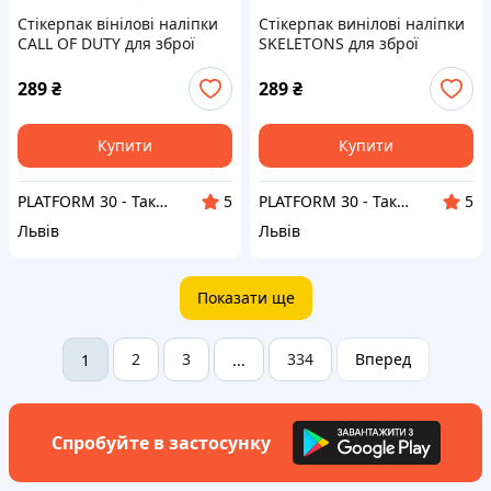
Стікерпак вінілові наліпки
Стікерпак винілові наліпки
CALL OF DUTY для зброї
SKELETONS для зброї
стікери 50 шт
стікери 50 шт
289
₴
289
₴
Купити
Купити
PLATFORM 30 - Тактичні аксесуари та тюнінг нового покоління
PLATFORM 30 - Тактичні аксесуари та тюнінг нового покоління
5
5
Львів
Львів
Показати ще
2
3
334
Вперед
1
...
Спробуйте в застосунку