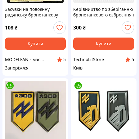
Засувки на повоєнну
Керівництво по зберіганню
радянську бронетанкову
бронетанкового озброєння і
техніку. 1/35 VMODELS
техніки.
35025
108
₴
300
₴
Купити
Купити
MODELFAN - масштабні збірні пластикові моделі та товари для моделювання
TechnoLitStore
5
5
Запоріжжя
Київ