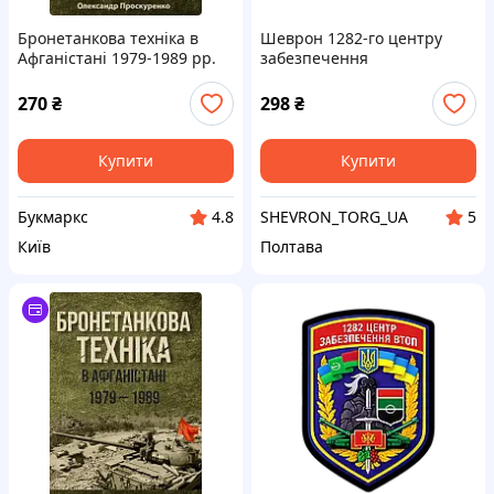
Бронетанкова техніка в
Шеврон 1282-го центру
Афганістані 1979-1989 рр.
забезпечення
Проскуренко О..
бронетанковим озброєнням
та технікою ЗСУ на липучці
270
₴
298
₴
Купити
Купити
Букмаркс
SHEVRON_TORG_UA
4.8
5
Київ
Полтава