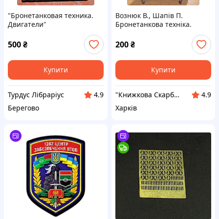
"Бронетанковая техника.
Вознюк В., Шапів П.
Двигатели"
Бронетанкова техніка.
500
₴
200
₴
Купити
Купити
Турдус Лібраріус
"Книжкова Скарбниця" - книги та букінистика на будь-який смак!
4.9
4.9
Берегово
Харків