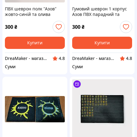
ПВХ шеврон полк "Азов"
Гумовий шеврон 1 корпус
жовто-синій та олива
Азов ПВХ парадний та
Гумовий шеврон полку Азов
польовий Шеврони на
на липучці (НО-12-558-63)
замовлення на липучці (AN-
300
₴
300
₴
12-408-14-2)
Купити
Купити
DreaMaker - магазин військових та інших товарів
DreaMaker - магазин військових та інших товарів
4.8
4.8
Суми
Суми