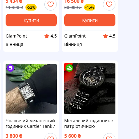
5 434
₴
16 500
₴
11 320
₴
30 000
₴
-52%
-45%
Купити
Купити
GlamPoint
GlamPoint
4.5
4.5
Вінниця
Вінниця
Чоловічий механічний
Металевий годинник з
годинник Cartier Tank /
патріотичною
На Подарунок
символікою чоловічий
3 800
₴
5 600
₴
чорний механічний