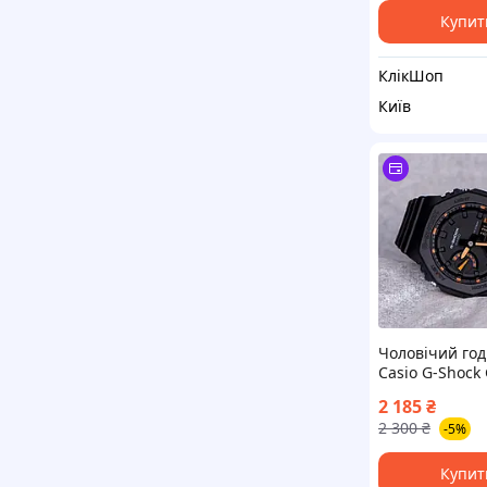
Купит
КлікШоп
Київ
Чоловічий го
Casio G-Shock
1A4 / На Пода
2 185
₴
2 300
₴
-5%
Купит