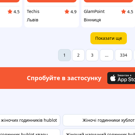
Techis
GlamPoint
4.5
4.9
4.5
Львів
Вінниця
Показати ще
2
3
334
1
...
Спробуйте в застосунку
 жіночих годинників hublot
Жіночі годинники хубло
годинник hublot кварц
Жіночий наручний годинник hub