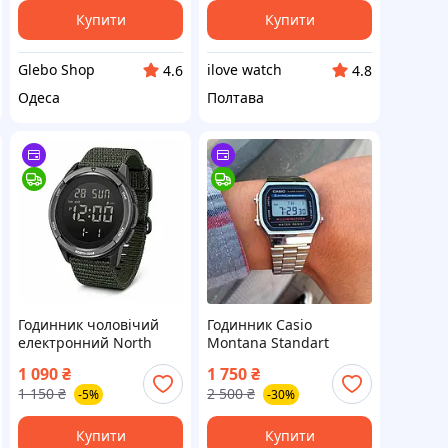
Купити
Купити
Glebo Shop
ilove watch
4.6
4.8
Одеса
Полтава
Годинник чоловічий
Годинник Casio
електронний North
Montana Standart
Edge Terrax (Green)
Наручний годинник
1 090
₴
1 750
₴
водостійкий,
електронний Касіо
1 150
₴
2 500
₴
-5%
-30%
тактичний,
Монтана
протиударний
Купити
Купити