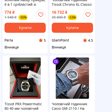
6 в 1 сріблястий зі
Tissot Chrono XL Classic
стразами, годинник,
T116.617.11.092.00
774
₴
16 732
₴
браслет, кольє, кільце
1 548
₴
35 600
₴
-50%
-53%
та сережки
Купити
Купити
Perla
GlamPoint
5
4.5
Вінниця
Вінниця
Tissot PRX Powermatic
Чоловічий годинник
80 40 мм чоловічий
Casio GM-2110 / На