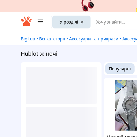
У розділі
Bigl.ua
•
Всі категорії
•
Аксесуари та прикраси
•
Аксес
Hublot жіночі
Популярні
Модний моло