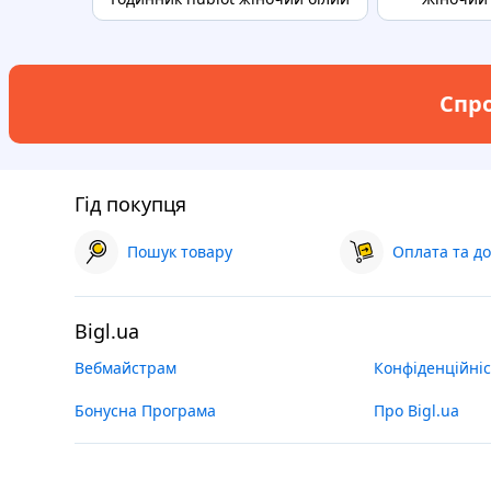
Спро
Гід покупця
Пошук товару
Оплата та до
Bigl.ua
Вебмайстрам
Конфіденційніс
Бонусна Програма
Про Bigl.ua