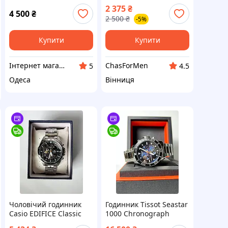
швейцарський
Подарунок
2 375
₴
автоматичний
4 500
₴
2 500
₴
-5%
годинник чорний
циферблат сталь
Купити
Купити
Інтернет магазин "Тік-Турбо"
ChasForMen
5
4.5
Одеса
Вінниця
Чоловічий годинник
Годинник Tissot Seastar
Casio EDIFICE Classic
1000 Chronograph
EFR-556D-1AVUEF
T120.417.11.041.01