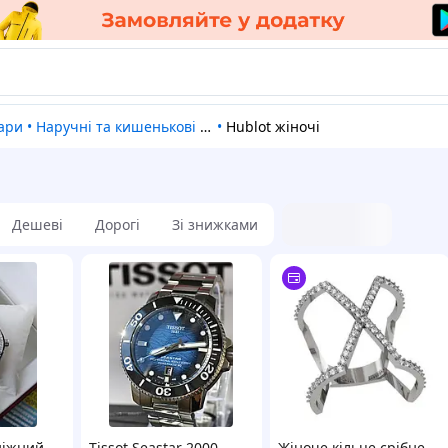
уари
•
Наручні та кишенькові годинники
•
Hublot жіночі
Дешеві
Дорогі
Зі знижками
діжний
Tissot Seastar 2000
Жіноче кільце срібне