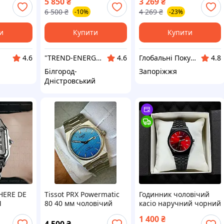
5 850
₴
3 269
₴
кний
200м з датою синім
подарунок для дівчини
6 500
₴
4 269
₴
-10%
-23%
 Pagani
циферблатом Pagani
стильні, недорогі
1 Gold
Design PD-1673
брендові годинники
и
Купити
Купити
"TREND-ENERGY" Інтернет-магазин аксесуарів до смартфонів та комп'ютерів
Глобальні Покупки
4.6
4.6
4.8
Білгород-
Запоріжжя
Дністровський
HERE DE
Tissot PRX Powermatic
Годинник чоловічий
M
80 40 мм чоловічий
касіо наручний чорний
чий
швейцарський
з червоним
1 400
₴
инник
автоматичний
циферблатом,