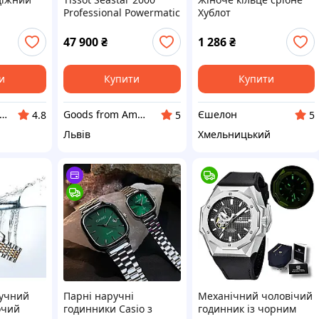
Professional Powermatic
Хублот
80 T120.607.11.041.01
47 900
₴
1 286
₴
и
Купити
Купити
тернет-магазин "Clock - 5"
Goods from America
Єшелон
4.8
5
5
Львів
Хмельницький
учний
Парні наручні
Механічний чоловічий
очий
годинники Casio з
годинник із чорним