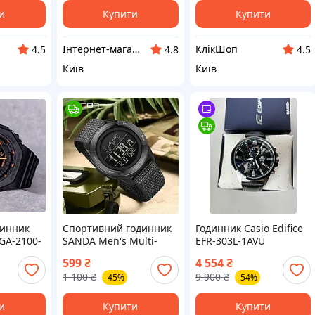
и
Купити
Купити
Інтернет-магазин "Urban Store"
КлікШоп
4.5
4.8
4.5
Київ
Київ
динник
Спортивний годинник
Годинник Casio Edifice
 GA-2100-
SANDA Men's Multi-
EFR-303L-1AVU
рок
Function (чорний,
599
₴
4 554
₴
водостійкість 50 м)
1 100
₴
9 900
₴
-45%
-54%
и
Купити
Купити