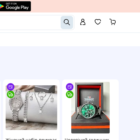
Жіночий набір прикрас
Чоловічий годинник