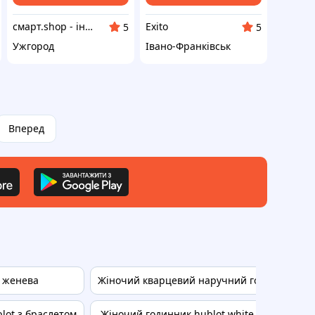
смарт.shop - інтернет магазин електроніки
Exito
5
5
Ужгород
Івано-Франківськ
Вперед
т женева
Жіночий кварцевий наручний годинник hub
lot з браслетом
Жіночий годинник hublot white gold кален