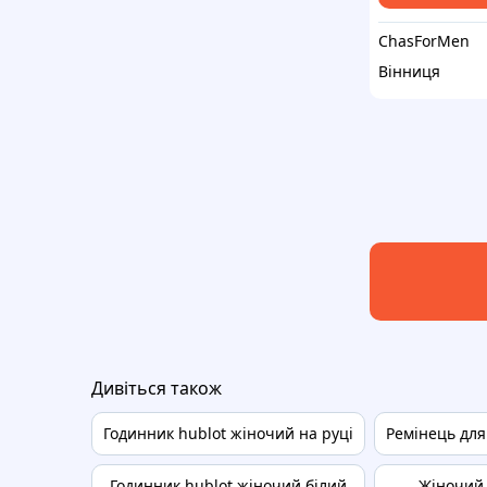
ChasForMen
Вінниця
Дивіться також
Годинник hublot жіночий на руці
Ремінець для
Годинник hublot жіночий білий
Жіночий 