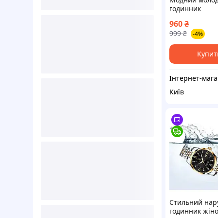
годинник
960
₴
999
₴
-4%
Купит
Ін
Київ
Стильний нар
годинник жін