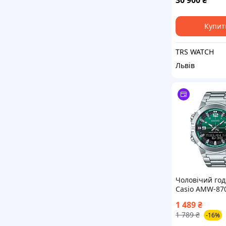
30 900
₴
картьє пантер
Купит
TRS WATCH
Львів
Чоловічий го
Casio AMW-87
1 489
₴
1 789
₴
-16%