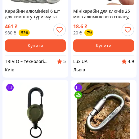
Карабіни алюмінієві 6 шт
Мінікарабін для ключів 25
для кемпінгу туризму та
мм з алюмінієвого сплаву,
ключів брелок-затискач
чорний
461
₴
18.6
₴
тактичний карабін зі
980
₴
20
₴
-53%
-7%
сплаву алюмінію
Купити
Купити
TRIVIO – технології, які роблять життя простішим! 🚀
Lux UA
5
4.9
Київ
Львів