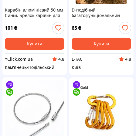
Карабін алюмінієвий 50 мм
D-подібний
Синій. Брелок карабін для
багатофункціональний
ключів. Карабіни для
карабін з алюмінієвого
брелоків
сплаву для швидкого
101
₴
65
₴
кріплення ключів,
тактичного спорядження
Чурний
Купити
Купити
YClick.com.ua
L-TAC
4.8
4.8
Кам'янець-Подільський
Київ