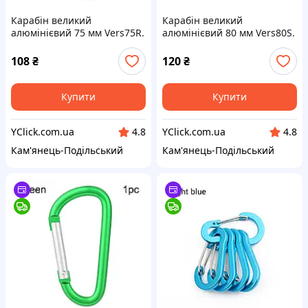
Карабін великий
Карабін великий
алюмінієвий 75 мм Vers75R.
алюмінієвий 80 мм Vers80S.
Брелок карабін для ключів
Брелок карабін для ключів
75mm. Карабіни для
80mm. Карабіни для
108
₴
120
₴
брелоків
брелоків
Купити
Купити
YClick.com.ua
YClick.com.ua
4.8
4.8
Кам'янець-Подільський
Кам'янець-Подільський