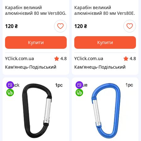
Карабін великий
Карабін великий
алюмінієвий 80 мм Vers80G.
алюмінієвий 80 мм Vers80E.
Брелок карабін для ключів
Брелок карабін для ключів
80mm. Карабіни для
80mm. Карабіни для
120
₴
120
₴
брелоків
брелоків
Купити
Купити
YClick.com.ua
YClick.com.ua
4.8
4.8
Кам'янець-Подільський
Кам'янець-Подільський