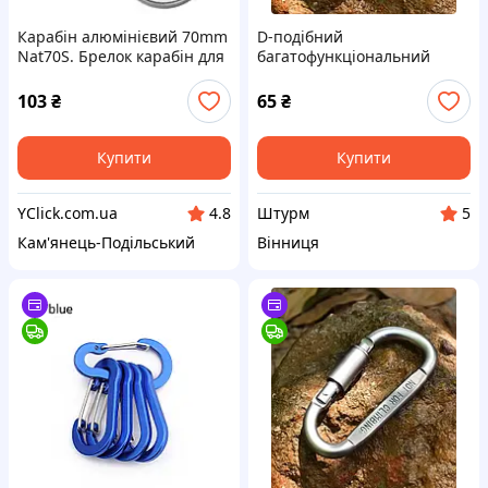
Карабін алюмінієвий 70mm
D-подібний
Nat70S. Брелок карабін для
багатофункціональний
ключів. Карабіни для
карабін з алюмінієвого
брелоків
сплаву для швидкого
103
₴
65
₴
кріплення ключів,
тактичного спорядження
Чорний
Купити
Купити
YClick.com.ua
Штурм
4.8
5
Кам'янець-Подільський
Вінниця