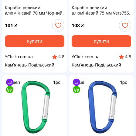
Карабін великий
Карабін великий
алюмінієвий 70 мм Чорний.
алюмінієвий 75 мм Vers75S.
Брелок карабін для ключів.
Брелок карабін для ключів
Карабіни для брелоків
75mm. Карабіни для
101
₴
108
₴
брелоків
Купити
Купити
YClick.com.ua
YClick.com.ua
4.8
4.8
Кам'янець-Подільський
Кам'янець-Подільський