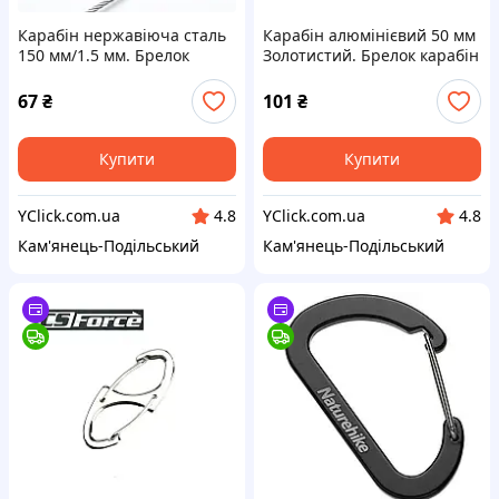
Карабін нержавіюча сталь
Карабін алюмінієвий 50 мм
150 мм/1.5 мм. Брелок
Золотистий. Брелок карабін
карабін для ключів.
для ключів. Карабіни для
Карабіни для брелків
брелоків
67
₴
101
₴
Купити
Купити
YClick.com.ua
YClick.com.ua
4.8
4.8
Кам'янець-Подільський
Кам'янець-Подільський