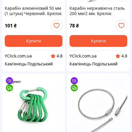
Карабін алюмінієвий 50 мм
Карабін нержавіюча сталь
(1 штука) Червоний. Брелок
200 мм/2 мм. Брелок
карабін для ключів.
карабін для ключів.
Карабіни для брелоків
Карабіни для брелоків
101
₴
78
₴
Купити
Купити
YClick.com.ua
YClick.com.ua
4.8
4.8
Кам'янець-Подільський
Кам'янець-Подільський