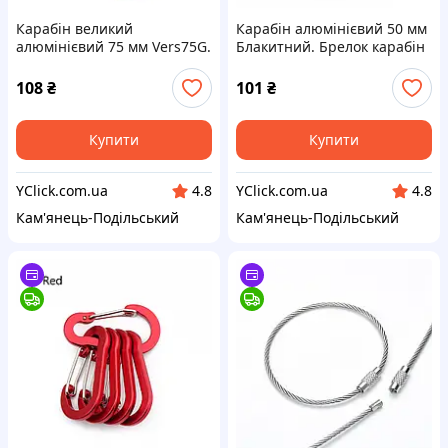
Карабін великий
Карабін алюмінієвий 50 мм
алюмінієвий 75 мм Vers75G.
Блакитний. Брелок карабін
Брелок карабін для ключів
для ключів. Карабіни для
75mm. Карабіни для
брелоків
108
₴
101
₴
брелоків
Купити
Купити
YClick.com.ua
YClick.com.ua
4.8
4.8
Кам'янець-Подільський
Кам'янець-Подільський