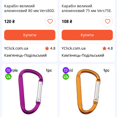
Карабін великий
Карабін великий
алюмінієвий 80 мм Vers80D.
алюмінієвий 75 мм Vers75E.
Брелок карабін для ключів
Брелок карабін для ключів
80mm. Карабіни для
75mm. Карабіни для
120
₴
108
₴
брелоків
брелоків
Купити
Купити
YClick.com.ua
YClick.com.ua
4.8
4.8
Кам'янець-Подільський
Кам'янець-Подільський