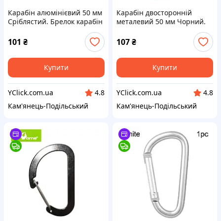
Карабін алюмінієвий 50 мм
Карабін двосторонній
Сріблястий. Брелок карабін
металевий 50 мм Чорний.
для ключів. Карабіни для
Брелок карабін для ключів.
брелоків
Карабіни для брелоків
101
₴
107
₴
Купити
Купити
YClick.com.ua
YClick.com.ua
4.8
4.8
Кам'янець-Подільський
Кам'янець-Подільський