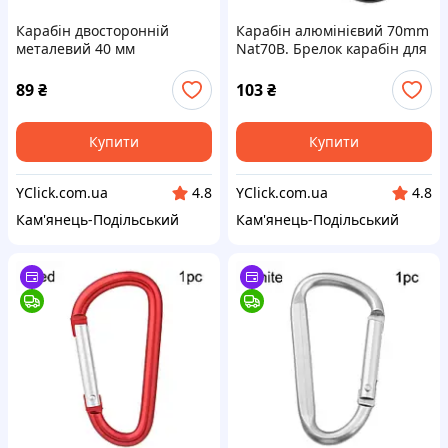
Карабін двосторонній
Карабін алюмінієвий 70mm
металевий 40 мм
Nat70B. Брелок карабін для
Сріблястий. Брелок карабін
ключів. Карабіни для
для ключів. Карабіни для
брелоків
89
₴
103
₴
брелоків
Купити
Купити
YClick.com.ua
YClick.com.ua
4.8
4.8
Кам'янець-Подільський
Кам'янець-Подільський