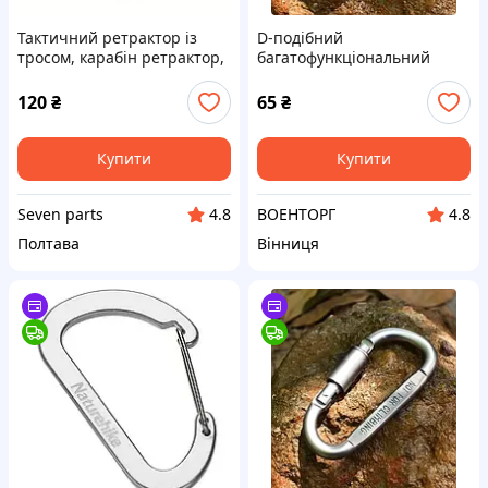
Тактичний ретрактор із
D-подібний
тросом, карабін ретрактор,
багатофункціональний
брелок, ретрактор для
карабін з алюмінієвого
ключів, карабіни металеві
сплаву для швидкого
120
₴
65
₴
кріплення ключів,
тактичного спорядження
Чорний
Купити
Купити
Seven parts
ВОЕНТОРГ
4.8
4.8
Полтава
Вінниця