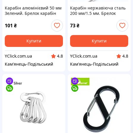
Карабін алюмінієвий 50 мм
Карабін нержавіюча сталь
Зелений. Брелок карабін
200 мм/1.5 мм. Брелок
для ключів. Карабіни для
карабін для ключів.
брелоків
Карабіни для брелоків
101
₴
73
₴
Купити
Купити
YClick.com.ua
YClick.com.ua
4.8
4.8
Кам'янець-Подільський
Кам'янець-Подільський