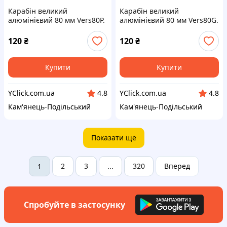
Карабін великий
Карабін великий
алюмінієвий 80 мм Vers80P.
алюмінієвий 80 мм Vers80G.
Брелок карабін для ключів
Брелок карабін для ключів
80mm. Карабіни для
80mm. Карабіни для
120
₴
120
₴
брелоків
брелоків
Купити
Купити
YClick.com.ua
YClick.com.ua
4.8
4.8
Кам'янець-Подільський
Кам'янець-Подільський
Показати ще
2
3
320
Вперед
1
...
Спробуйте в застосунку