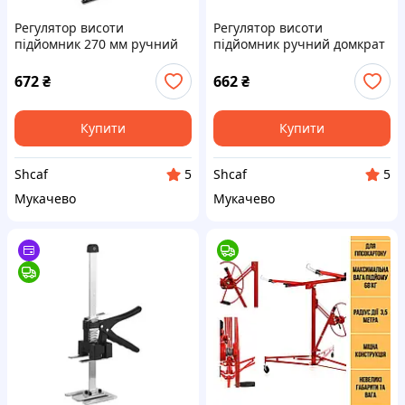
Регулятор висоти
Регулятор висоти
підйомник 270 мм ручний
підйомник ручний домкрат
домкрат для плитки
170 мм для плитки
гіпсокартону економічний
гіпсокартону економічний
672
₴
662
₴
важіль універсальний
важіль універсальний
Купити
Купити
Shcaf
Shcaf
5
5
Мукачево
Мукачево