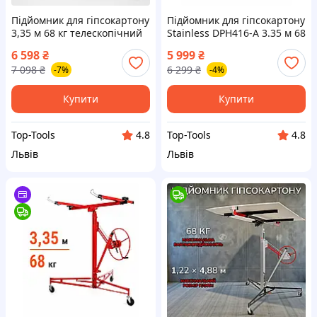
Підйомник для гіпсокартону
Підйомник для гіпсокартону
3,35 м 68 кг телескопічний
Stainless DPH416-A 3.35 м 68
кран ГКЛ підкатний Helper
кг домкрат підіймач для
6 598
₴
5 999
₴
HP - 1037
монтажу ГКЛ
7 098
₴
6 299
₴
-7%
-4%
Купити
Купити
Top-Tools
Top-Tools
4.8
4.8
Львів
Львів