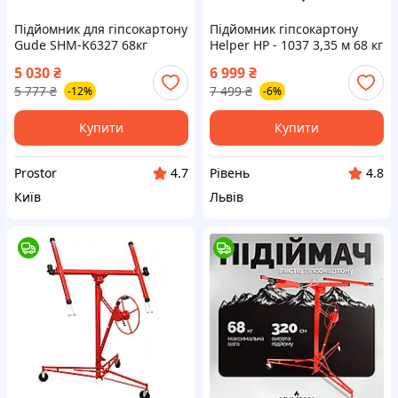
Підйомник для гіпсокартону
Підйомник гіпсокартону
Gude SHM-K6327 68кг
Helper HP - 1037 3,35 м 68 кг
обладнання для швидкого
підйомник для плит і
5 030
₴
6 999
₴
та безпечного
гіпсокартону підйомник
5 777
₴
7 499
₴
-12%
-6%
встановлення
гіпсових панелей
гіпсокартонних плит
Купити
Купити
Prostor
Рівень
4.7
4.8
Київ
Львів