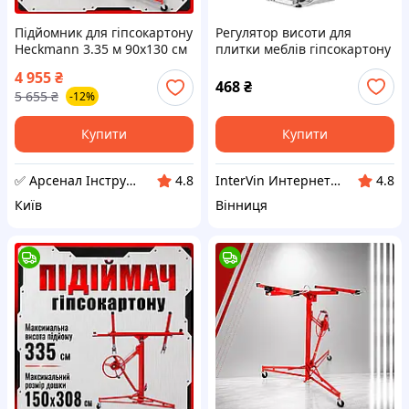
Підйомник для гіпсокартону
Регулятор висоти для
Heckmann 3.35 м 90x130 см
плитки меблів гіпсокартону
підйомник механічний
підйомник ручний
4 955
₴
монтажний тримач
універсальний 260 мм
468
₴
5 655
₴
-12%
Купити
Купити
✅ Арсенал Інструменту
InterVin Интернет-магазин
4.8
4.8
Київ
Вінниця