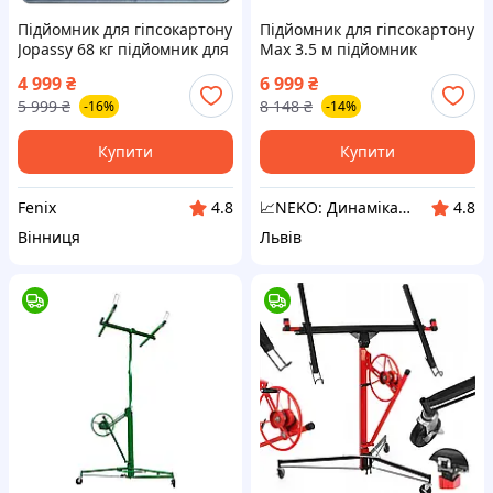
Підйомник для гіпсокартону
Підйомник для гіпсокартону
Jopassy 68 кг підйомник для
Max 3.5 м підйомник
гіпсокартону підіймач
гіпсокартонних плит
4 999
₴
6 999
₴
гіпсопанелей будівельний
підіймач для листів
5 999
₴
8 148
₴
-16%
-14%
гіпсокартону
Купити
Купити
Fenix
📈NEKO: Динаміка інструментів для твого успіху
4.8
4.8
Вінниця
Львів