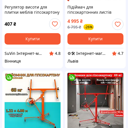
Регулятор висоти для
Підіймач для
плитки меблів гіпсокартону
гіпсокартонних листів
підйомник ручний
гіпсокартону Heckmann
4 995
₴
універсальний 260 мм
91x290 см.
407
₴
6 795
₴
-26%
Купити
Купити
SuVin Інтернет-магазин
⚙️🛠 Інтернет-магазин ALORA
4.8
4.7
Вінниця
Львів