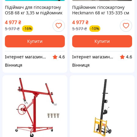
Підіймач для гіпсокартону
Підійомник гіпсокартону
OSB 68 кг 3,35 м підйомник
Heckmann 68 кг 135-335 см
для гіпсокартонових плит
підйомник для
4 977
₴
4 977
₴
будівельний підйомник
гіпсокартонних плит для
5 977
₴
5 577
₴
-16%
-10%
гіпсокартону
стелі та стін
Купити
Купити
Інтернет магазин ➤ Титан
Інтернет магазин ➤ Титан
4.6
4.6
Вінниця
Вінниця