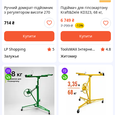
Ручний домкрат-підйомник
Підіймач для гіпсокартону
з регулятором висоти 270
Kraft&Dele KD323, 68 кг,
мм, універсальний,
домкрат для монтажу
6 749
₴
економічний важіль, для
панелей на стіни та стелю
714
₴
7 799
₴
-13%
плитки та гіпсокартону
Купити
Купити
LP Shopping
ToolsMAX Інтернет-магазин на максимум
5
4.8
Залужье
Житомир