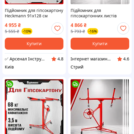
Підйомник для гіпсокартону
Підйомник для
Heckmann 91x128 см
гіпсокартонних листів
підйомник для листів
91х290 см Heckmann
4 955
₴
4 866
₴
монтажний тримач
підіймач для гіпсокартону
5 555
₴
5 793
₴
-10%
-16%
монтажний підйомник
пристрій для підйому
Купити
Купити
✅ Арсенал Інструменту
Інтернет магазин ➤ REDUX
4.8
4.6
Київ
Стрий