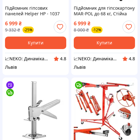
Підйомник гіпсових
Підйомник для гіпсокартону
панелей Helper HP - 1037
MAR-POL до 68 кг, Стійка
3,35 м 68 кг підіймач для
для монтажу
6 999
₴
6 999
₴
плит і гіпсокартону
гіпсокартонних плит, OSB
9 332
₴
8 000
₴
-25%
-12%
механічний ліфт для
та стельових панелей 3,5 м
гіпсокартону
Купити
Купити
📈NEKO: Динаміка інструментів для твого успіху
📈NEKO: Динаміка інструментів для твого успіху
4.8
4.8
Львів
Львів