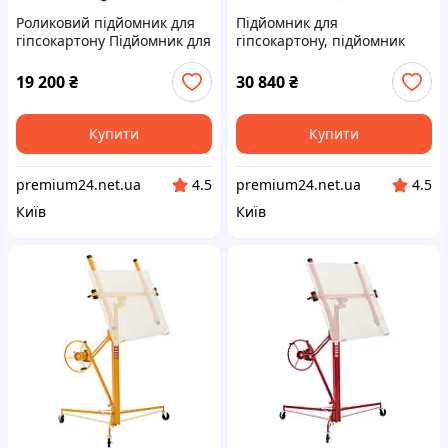
Роликовий підйомник для
Підйомник для
гіпсокартону Підйомник для
гіпсокартону, підйомник
гіпсокартонних плит
панелей 68 кг для монтажу
Підйомник для
на стелю та стіну,
19 200
₴
30 840
₴
гіпсокартонних плит
одноосібний підйомник для
Підйомник для Vevor
гіпсокартону, Vevor
Купити
Купити
premium24.net.ua
premium24.net.ua
4.5
4.5
Київ
Київ