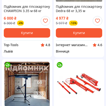
Підйомник для гіпсокартону
Підйомник для гіпсокартону
CHAMPION 3.35 м 68 кг
Dedra 68 кг 3,35 м
стійка підіймач для
підйомник гіпсових
6 000
₴
4 977
₴
монтажу плит ГКЛ
панелей підіймач для
6 300
₴
5 977
₴
-4%
-16%
гіпсокартонових плит
Купити
Купити
Top-Tools
Інтернет магазин ➤ Титан
4.8
4.6
Львів
Вінниця