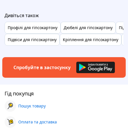
Дивіться також
Профілі для гіпсокартону
Дюбелі для гіпсокартону
Піді
Підвіси для гіпсокартону
Кріплення для гіпсокартону
П
Спробуйте в застосунку
Гід покупця
Пошук товару
Оплата та доставка