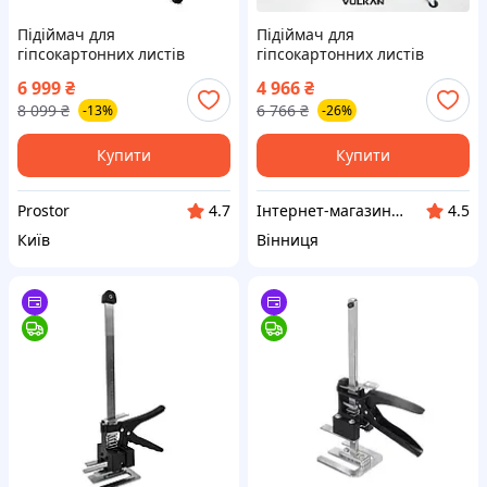
Підіймач для
Підіймач для
гіпсокартонних листів
гіпсокартонних листів
ImportMax PPG 3.5M 3,5 м
Heckmann 90x130 см
6 999
₴
4 966
₴
68 кг підіймач для
підйомник для гіпсокартону
8 099
₴
6 766
₴
-13%
-26%
гіпсокартону для ремонтів
Купити
Купити
Prostor
Інтернет-магазин ➤ Вулкан🔸
4.7
4.5
Київ
Вінниця