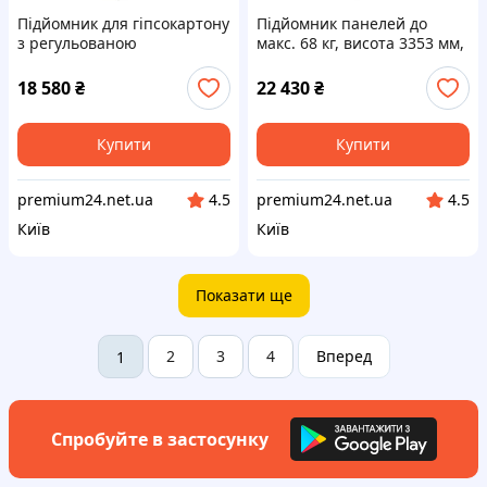
Підйомник для гіпсокартону
Підйомник панелей до
з регульованою
макс. 68 кг, висота 3353 мм,
телескопічною стрілою,
підйомник для гіпсокартону
вантажопідйомність 68 кг,
з регульованою
18 580
₴
22 430
₴
висота 3353 мм, підйомник
телескопічною стрілою,
для Vevor
підйомник Vevor
Купити
Купити
premium24.net.ua
premium24.net.ua
4.5
4.5
Київ
Київ
Показати ще
2
3
4
Вперед
1
Спробуйте в застосунку