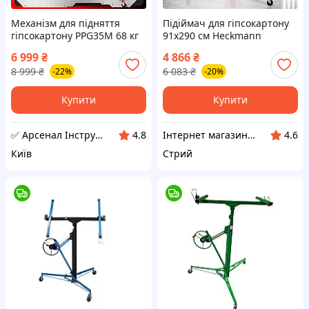
Механізм для підняття
Підіймач для гіпсокартону
гіпсокартону PPG35M 68 кг
91х290 см Heckmann
3,5 м підйомник для
підйомник для
6 999
₴
4 866
₴
гіпсокартонових плит
гіпсокартонних листів
8 999
₴
6 083
₴
-22%
-20%
механічний ліфт для
будівельний підйомник
гіпсокартону
тримач для гіпсокартону
Купити
Купити
✅ Арсенал Інструменту
Інтернет магазин ➤ REDUX
4.8
4.6
Київ
Стрий