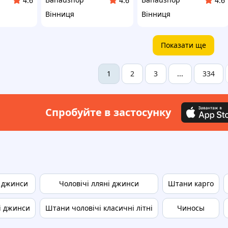
4.6
4.6
4.6
Вінниця
Вінниця
Показати ще
2
3
334
1
...
Спробуйте в застосунку
і джинси
Чоловічі лляні джинси
Штани карго
і джинси
Штани чоловічі класичні літні
Чиносы