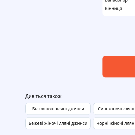
Вінниця
Дивіться також
Білі жіночі лляні джинси
Сині жіночі ллян
Бежеві жіночі лляні джинси
Чорні жіночі ллян