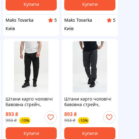
Купити
Купити
Maks Tovarka
Maks Tovarka
5
5
Київ
Київ
Штани карго чоловічі
Штани карго чоловічі
бавовна стрейч,
бавовна стрейч,
чорний, M–7XL
графіт, M–7XL
893
₴
893
₴
993
₴
993
₴
-10%
-10%
Купити
Купити