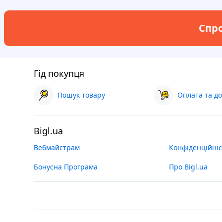
Спро
Гід покупця
Пошук товару
Оплата та до
Bigl.ua
Вебмайстрам
Конфіденційніс
Бонусна Програма
Про Bigl.ua