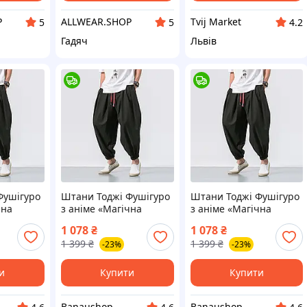
P
ALLWEAR.SHOP
Tvij Market
5
5
4.2
Гадяч
Львів
Фушігуро
Штани Тоджі Фушігуро
Штани Тоджі Фушігуро
чна
з аніме «Магічна
з аніме «Магічна
 2XL
битва» (чорні) XL
битва» (чорні) L
1 078
₴
1 078
₴
1 399
₴
1 399
₴
-23%
-23%
и
Купити
Купити
Banaushop
Banaushop