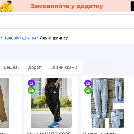
•
Чоловічі штани
•
Лляні джинси
Дешеві
Дорогі
Зі знижками
си-
Штани MANTO GORE-
Штани, джинси