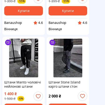
1 399
₴
1 399
₴
-55%
-55%
Купити
Купити
Banaushop
Banaushop
4.6
4.6
Вінниця
Вінниця
Штани Manto чоловічі
Штани Stone Island
нейлонові штани
карго штани стон
манто з принтом чорні
ісланд нейлонові з
1 400
₴
патчем сірі
2 000
₴
1 500
₴
-6%