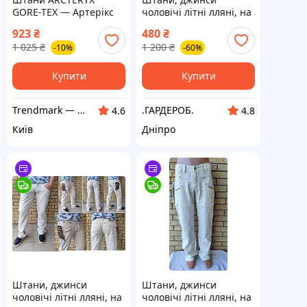
GORE-TEX — Артерікс
чоловічі літні лляні, на
гор текс чоловічі
високий зріст, пряма
923
₴
480
₴
мембранні
штанина BAYERN,
1 025
₴
1 200
₴
-10%
-60%
Туреччина
Купити
Купити
Trendmark — магазин трендового одягу
.ГАРДЕРОБ.
4.6
4.8
Київ
Дніпро
Штани, джинси
Штани, джинси
чоловічі літні лляні, на
чоловічі літні лляні, на