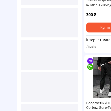
штани з льону
розмір. Штан
підліткові
300
₴
Купит
інтер
Львів
Вологостійкі 
Corteiz Gore-Te