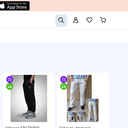
Штани ARCTERYX
Штани, джинси