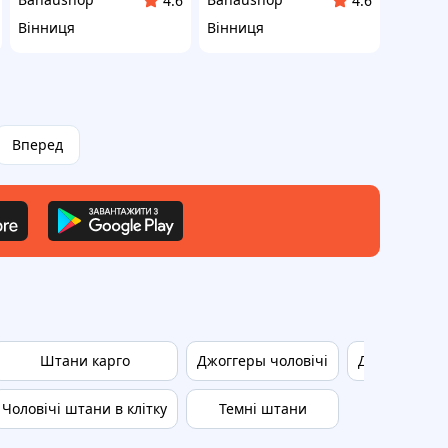
4.6
4.6
Вінниця
Вінниця
Вперед
Штани карго
Джоггеры чоловічі
Джинси карх
Чоловічі штани в клітку
Темні штани