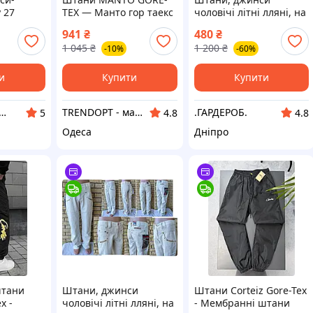
 27
TEX — Манто гор таекс
чоловічі літні лляні, на
и
чоловічі спортивні
високий зріст, пряма
941
₴
480
₴
штанина BAYERN,
1 045
₴
1 200
₴
-10%
-60%
Туреччина
и
Купити
Купити
нет-магазин "Amina Style"
TRENDOPT - магазин брендового одягу
.ГАРДЕРОБ.
5
4.8
4.8
Одеса
Дніпро
штани
Штани, джинси
Штани Corteiz Gore-Tex
x -
чоловічі літні лляні, на
- Мембранні штани