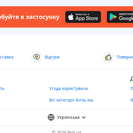
буйте в застосунку
ставка
Відгуки
Поверне
ть
Угода користувача
П
Всі категорії Бігль юа
Я
Українська
©
2026 Bigl.ua