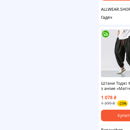
ALLWEAR.SHO
Гадяч
Штани Тоджі 
з аніме «Магі
битва» (чорні)
1 078
₴
1 399
₴
-23%
Купит
Banaushop