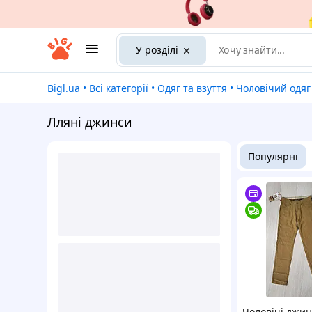
У розділі
Bigl.ua
•
Всі категорії
•
Одяг та взуття
•
Чоловічий одяг
Лляні джинси
Популярні
Чоловічі джин