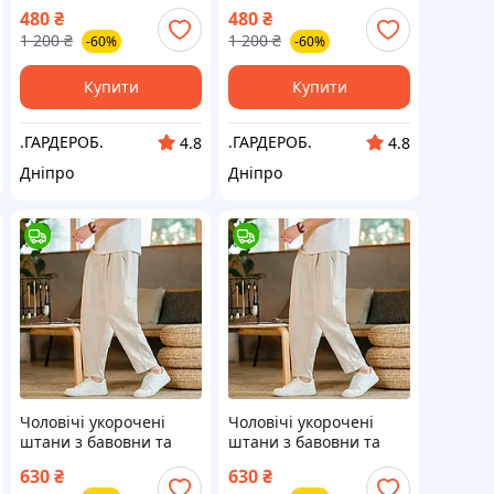
високий зріст, пряма
високий зріст, пряма
480
₴
480
₴
штанина BAYERN,
штанина BAYERN,
1 200
₴
1 200
₴
-60%
-60%
Туреччина
Туреччина
Купити
Купити
.ГАРДЕРОБ.
.ГАРДЕРОБ.
4.8
4.8
Дніпро
Дніпро
Чоловічі укорочені
Чоловічі укорочені
штани з бавовни та
штани з бавовни та
льону, вільний крій,
льону, вільний крій,
630
₴
630
₴
кремові M
кремові XL