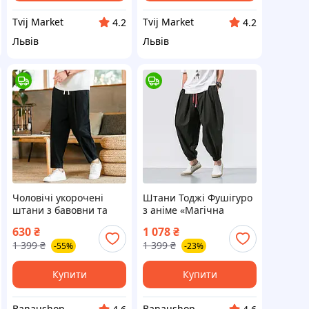
Tvij Market
Tvij Market
4.2
4.2
Львів
Львів
Чоловічі укорочені
Штани Тоджі Фушігуро
штани з бавовни та
з аніме «Магічна
льону, вільний крій,
битва» (чорні) M
630
₴
1 078
₴
чорні 2XL
1 399
₴
1 399
₴
-55%
-23%
Купити
Купити
Banaushop
Banaushop