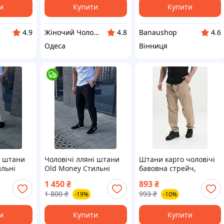
и
Купити
Купити
Жіночий Чоловічий Дитячий Одяг Анжеліка
Banaushop
4.9
4.8
4.6
Одеса
Вінниця
і штани
Чоловічі лляні штани
Штани карго чоловічі
ильні
Old Money Стильні
бавовна стрейч,
і штани
класичні лляні штани
пісочний, M–7XL
1 450
₴
893
₴
штани
Літні Чорні штани
1 800
₴
993
₴
-19%
-10%
діловий стиль
и
Купити
Купити