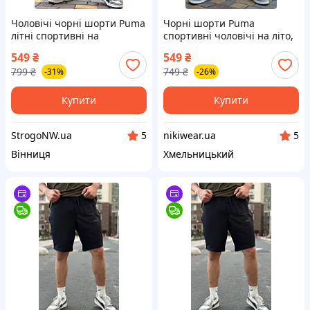
Чоловічі чорні шорти Puma
Чорні шорти Puma
літні спортивні на
спортивні чоловічі на літо,
двонитці, Фірмові легкі
трикотажні шорти Пума
549
₴
549
₴
шорти Пума чорного
чорного кольору на
799
₴
749
₴
-31%
-26%
кольору на літо Темне Лого
шнурівці
Купити
Купити
StrogoNW.ua
nikiwear.ua
5
5
Вінниця
Хмельницький