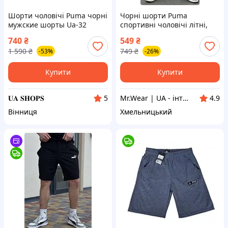
Шорти чоловічі Puma чорні
Чорні шорти Puma
мужские шорты Ua-32
спортивні чоловічі літні,
трикотажні шорти Пума
740
₴
549
₴
чорного кольору (Темний
1 590
₴
749
₴
-53%
-26%
лого)
Купити
Купити
𝐔𝐀 𝐒𝐇𝐎𝐏𝐒
Mr.Wear | UA - інтернет-магазин чоловічого одягу
5
4.9
Вінниця
Хмельницький