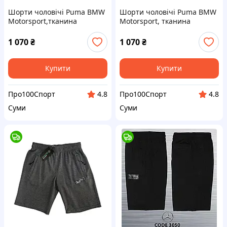
Шорти чоловічі Puma BMW
Шорти чоловічі Puma BMW
Motorsport,тканина
Motorsport, тканина
суприм,p.S(44)/M(46)/XL(50) /XХL(52)
каппа,р.S(44)/M(46)/L(48)
1 070
₴
1 070
₴
Купити
Купити
Про100Спорт
Про100Спорт
4.8
4.8
Суми
Суми