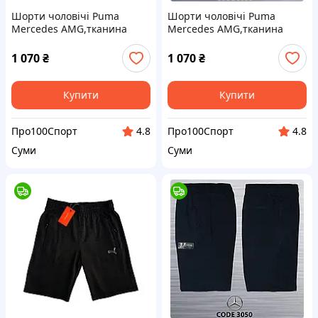
Шорти чоловічі Puma
Шорти чоловічі Puma
Mercedes AMG,тканина
Mercedes AMG,тканина
суприм,p.S(44)/M(46)/XL(50) /XХL(52)
суприм
1 070
₴
1 070
₴
Купити
Купити
Про100Спорт
Про100Спорт
4.8
4.8
Суми
Суми