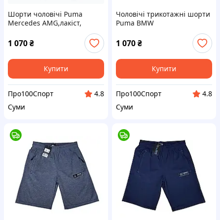
Шорти чоловічі Puma
Чоловічі трикотажні шорти
Mercedes AMG,лакіст,
Puma BMW
Motorsport,оригінал
1 070
₴
1 070
₴
Купити
Купити
Про100Спорт
Про100Спорт
4.8
4.8
Суми
Суми