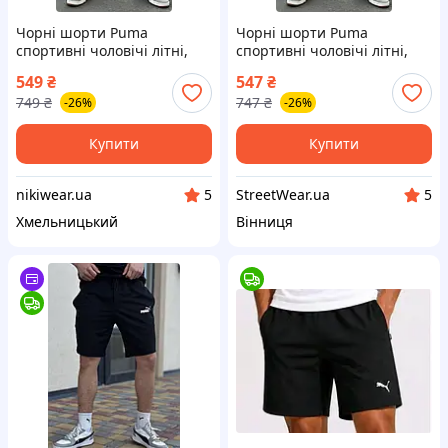
Чорні шорти Puma
Чорні шорти Puma
спортивні чоловічі літні,
спортивні чоловічі літні,
трикотажні шорти Пума
трикотажні шорти Пума
549
₴
547
₴
чорного кольору (Темний
чорного кольору (Темний
749
₴
747
₴
-26%
-26%
лого)
лого) tdprbl
Купити
Купити
nikiwear.ua
StreetWear.ua
5
5
Хмельницький
Вінниця