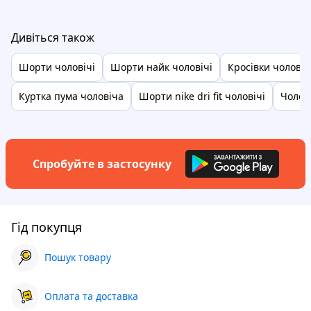
Дивіться також
Шорти чоловічі
Шорти найк чоловічі
Кросівки чоловіч
Куртка пума чоловіча
Шорти nike dri fit чоловічі
Чолов
Спробуйте в застосунку
Гід покупця
Пошук товару
Оплата та доставка