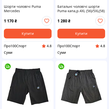
Шорти чоловічі Puma
Батальні чоловічі шорти
Mercedes
Puma капа,р.4XL (56)/5XL(58)
AMG,капа,оригінал
1 170
₴
1 280
₴
Купити
Купити
Про100Спорт
Про100Спорт
4.8
4.8
Суми
Суми