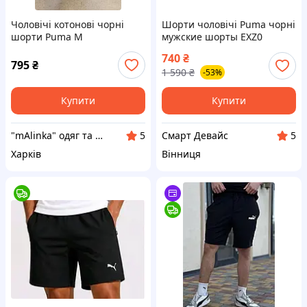
Чоловічі котонові чорні
Шорти чоловічі Puma чорні
шорти Puma М
мужские шорты EXZ0
740
₴
795
₴
1 590
₴
-53%
Купити
Купити
"mAlinka" одяг та взуття для всієї родини
Смарт Девайс
5
5
Харків
Вінниця