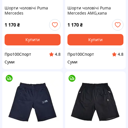
Шорти чоловічі Puma
Шорти чоловічі Puma
Mercedes
Mercedes AMG,капа
AMG,капа,оригінал, р.
L(48)-2шт / XL(50)
1 170
₴
1 170
₴
Купити
Купити
Про100Спорт
Про100Спорт
4.8
4.8
Суми
Суми