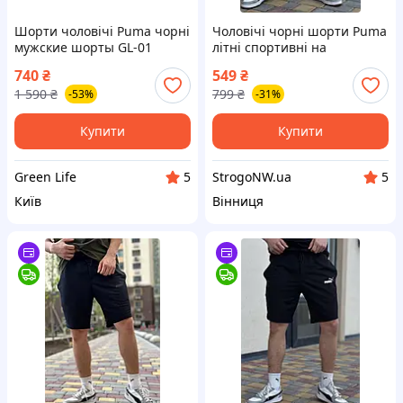
Шорти чоловічі Puma чорні
Чоловічі чорні шорти Puma
мужские шорты GL-01
літні спортивні на
двонитці, Брендові легкі
740
₴
549
₴
шорти Пума чорного
1 590
₴
799
₴
-53%
-31%
кольору на літо на гумці
Купити
Купити
Green Life
StrogoNW.ua
5
5
Київ
Вінниця