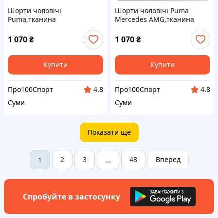
Шорти чоловічі
Шорти чоловічі Puma
Puma,тканина
Mercedes AMG,тканина
суприм,p.S(44)/M(46)/XL(50)
суприм
1 070
₴
1 070
₴
Купити
Купити
Про100Спорт
Про100Спорт
4.8
4.8
Суми
Суми
Показати ще
2
3
48
Вперед
1
...
Спробуйте в застосунку