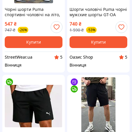
Чорні шорти Puma
Шорти чоловічі Puma чорні
спортивні чоловічі на літо,
мужские шорты GT-OA
трикотажні шорти Пума
547
₴
740
₴
чорного кольору на
747
₴
1 590
₴
-26%
-53%
шнурівці tdprbl
Купити
Купити
StreetWear.ua
Оазис Shop
5
5
Вінниця
Вінниця