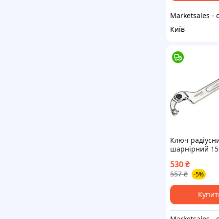
Київ
Ключ радіусн
шарнірний 15
YATO YT-01675
530
₴
(Польща)
557
₴
-5%
Купит