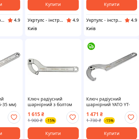
и
Купити
Купити
Укртулс - інструменти та обладнання
Укртулс - інструменти та обладнання
Укртулс - інструменти та обладнання
4.9
4.9
4.9
Київ
Київ
ий
Ключ радіусний
Ключ радіусний
-35 мм)
шарнірний з болтом
шарнірний YATO YT-
T-01670
YATO YT-01678
01673 (Польща)
1 615
₴
1 471
₴
(Польща)
1 900
₴
1 730
₴
-15%
-15%
и
Купити
Купити