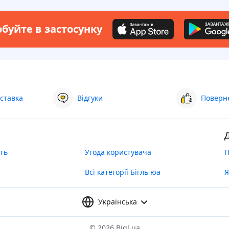
буйте в застосунку
ставка
Відгуки
Поверне
ть
Угода користувача
П
Всі категорії Бігль юа
Я
Українська
©
2026 Bigl.ua