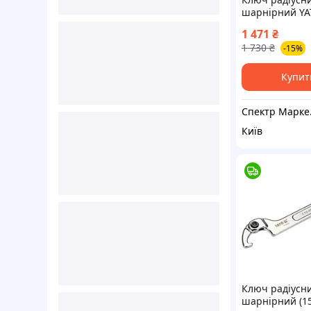
шарнірний YA
01673 (Польща
1 471
₴
1 730
₴
-15%
Купит
Спектр Ма
Київ
Ключ радіусн
шарнірний (15