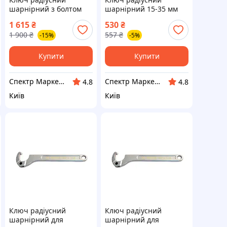
шарнірний з болтом
шарнірний 15-35 мм
YATO YT-01678
YATO YT-01675
1 615
₴
530
₴
(Польща)
(Польща)
1 900
₴
557
₴
-15%
-5%
Купити
Купити
Спектр Маркет - професійне обладнання та інструмент
Спектр Маркет - професійне обладнання та інструмент
4.8
4.8
Київ
Київ
Ключ радіусний
Ключ радіусний
шарнірний для
шарнірний для