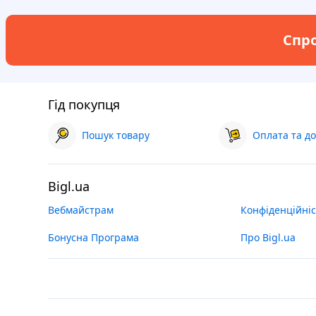
Спро
Гід покупця
Пошук товару
Оплата та до
Bigl.ua
Вебмайстрам
Конфіденційніс
Бонусна Програма
Про Bigl.ua