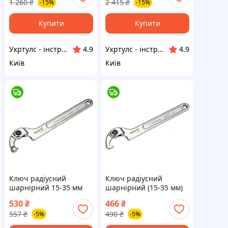
1 260
₴
2 415
₴
-15%
-15%
Купити
Купити
Укртулс - інструменти та обладнання
Укртулс - інструменти та обладнання
4.9
4.9
Київ
Київ
Ключ радіусний
Ключ радіусний
шарнірний 15-35 мм
шарнірний (15-35 мм)
YATO YT-01675
170 мм YATO YT-01670
530
₴
466
₴
(Польща)
(Польща)
557
₴
490
₴
-5%
-5%