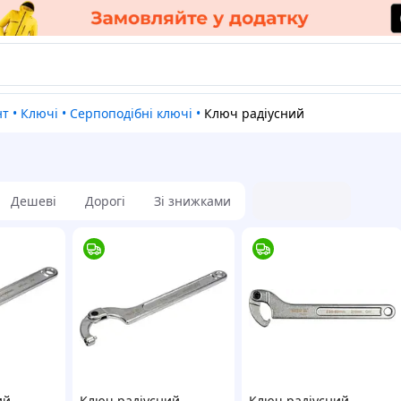
нт
•
Ключі
•
Серпоподібні ключі
•
Ключ радіусний
Дешеві
Дорогі
Зі знижками
ий
Ключ радіусний
Ключ радіусний