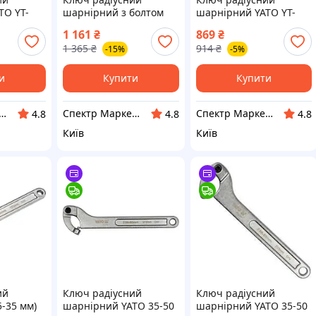
TO YT-
шарнірний з болтом
шарнірний YATO YT-
)
YATO YT-01677
01671 (Польща)
1 161
₴
869
₴
(Польща)
1 365
₴
914
₴
-15%
-5%
и
Купити
Купити
ркет - професійне обладнання та інструмент
Спектр Маркет - професійне обладнання та інструмент
Спектр Маркет - професійне обладнання та інструмент
4.8
4.8
4.8
Київ
Київ
ий
Ключ радіусний
Ключ радіусний
-35 мм)
шарнірний YATO 35-50
шарнірний YATO 35-50