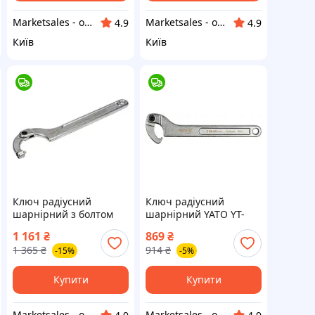
Marketsales - обладнання та інструменти
Marketsales - обладнання та інструменти
4.9
4.9
Київ
Київ
Ключ радіусний
Ключ радіусний
шарнірний з болтом
шарнірний YATO YT-
YATO YT-01677
01671 (Польща)
1 161
₴
869
₴
(Польща)
1 365
₴
914
₴
-15%
-5%
Купити
Купити
Marketsales - обладнання та інструменти
Marketsales - обладнання та інструменти