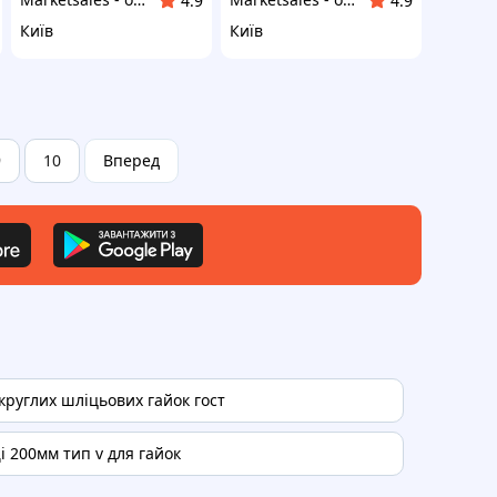
4.9
4.9
Київ
Київ
9
10
Вперед
круглих шліцьових гайок гост
і 200мм тип v для гайок