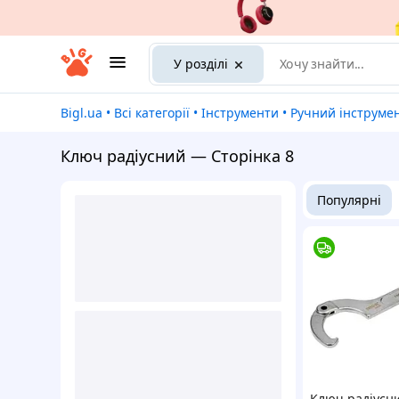
У розділі
Bigl.ua
•
Всі категорії
•
Інструменти
•
Ручний інструме
Ключ радіусний — Сторінка 8
Популярні
Ключ радіусн