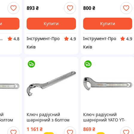
T-01670
мм 210 мм
мм 210 мм.
893
₴
800
₴
и
Купити
Купити
ркет - професійне обладнання та інструмент
Інструмент-Про
Інструмент-Про
4.8
4.9
4.9
Київ
Київ
ий
Ключ радіусний
Ключ радіусний
болтом
шарнірний з болтом
шарнірний YATO YT-
YATO YT-01677
01671 (Польща)
1 161
₴
869
₴
(Польща)