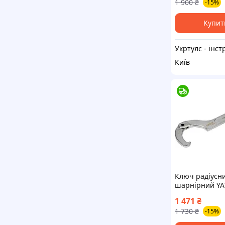
1 900
₴
-15%
Купит
Київ
Ключ радіусн
шарнірний YA
01673 (Польща
1 471
₴
1 730
₴
-15%