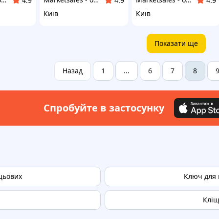
4.9
4.9
4.9
Київ
Київ
Показати ще
Назад
1
6
7
...
8
Спробуйте в застосунку
цьових
Ключ для 
Кліщ