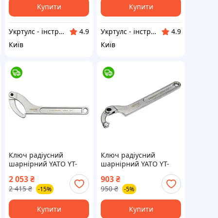
Купити
Купити
Укртулс - інструменти та обладнання
Укртулс - інструменти та обладнання
4.9
4.9
Київ
Київ
Ключ радіусний
Ключ радіусний
шарнірний YATO YT-
шарнірний YATO YT-
01674 (Польща)
01676 (Польща)
2 053
₴
903
₴
2 415
₴
950
₴
-15%
-5%
Купити
Купити