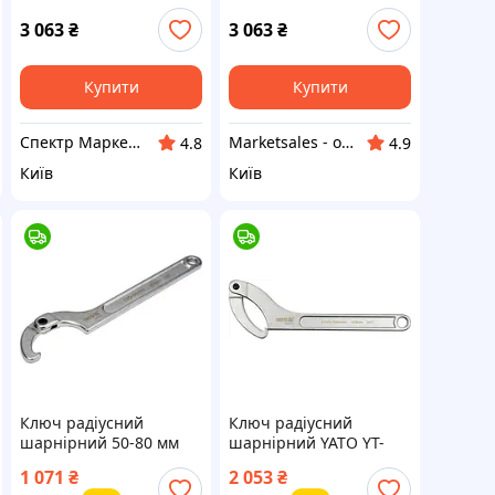
циліндричного
циліндричного
кріплення 120-180 мм
кріплення 120-180 мм
3 063
₴
3 063
₴
KING TONY 3641-I0
KING TONY 3641-I0
(Тайвань)
(Тайвань)
Купити
Купити
Спектр Маркет - професійне обладнання та інструмент
Marketsales - обладнання та інструменти
4.8
4.9
Київ
Київ
Ключ радіусний
Ключ радіусний
шарнірний 50-80 мм
шарнірний YATO YT-
YATO YT-01672
01674 (Польща)
1 071
₴
2 053
₴
(Польща)