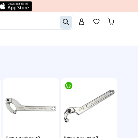
Ключ радіусний
Ключ радіусний