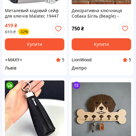
Металевий кодовий сейф
Декоративна ключниця
для ключів Malatec 19447
Собака Бігль (Beagle) –
ключниця
дерев'яна вішалка для
419
₴
ключів на стіну
750
₴
619
₴
-32%
Купити
Купити
⭐MAXY⭐
LionWood
5
5
Львів
Дніпро