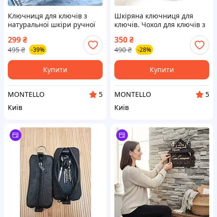
Ключниця для ключів з
Шкіряна ключниця для
натуральної шкіри ручної
ключів. Чохол для ключів з
роботи, чорна. Чохол для
натуральної шкіри, чорна
299
₴
350
₴
ключів
495
₴
490
₴
-39%
-28%
Купити
Купити
MONTELLO
MONTELLO
5
5
Київ
Київ