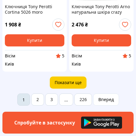
Ключниця Tony Perotti
Ключниця Tony Perotti Arno
Cortina 5026 moro
натуральна шкіра crazy
натуральна шкіра 15х8 см
horse 14x7,5 см синя на
коричнева на блискавці для
блискавці для зберігання
1 908
₴
2 476
₴
зберігання ключів
ключів і дрібниць
Купити
Купити
Вісім
Вісім
5
5
Київ
Київ
Показати ще
2
3
226
Вперед
1
...
Спробуйте в застосунку