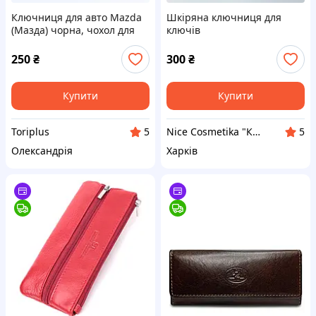
Ключниця для авто Mazda
Шкіряна ключниця для
(Мазда) чорна, чохол для
ключів
ключів на карабіні унісекс
250
₴
300
₴
Купити
Купити
Toriplus
Nice Cosmetika "Косметика. Парфуми. Окуляри"
5
5
Олександрія
Харків