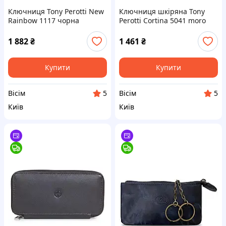
Ключниця Tony Perotti New
Ключниця шкіряна Tony
Rainbow 1117 чорна
Perotti Cortina 5041 moro
натуральна шкіра 10x6 см з
темно-коричнева 12,5х7 см
карабінами і кишенею на
з натуральної шкіри Nappa
1 882
₴
1 461
₴
блискавці для ключів
для зберігання ключів
Купити
Купити
Вісім
Вісім
5
5
Київ
Київ