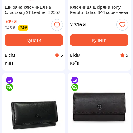
Шкіряна ключниця на
Ключниця шкіряна Tony
блискавці ST Leather 22557
Perotti Italico 344 коричнева
червона натуральна шкіра
13x5,5x2 см для зберігання
709
₴
16х7х1 см для ключів монет
ключів натуральна шкіра
2 316
₴
945
₴
-24%
і дрібниць
на кнопці
Купити
Купити
Вісім
Вісім
5
5
Київ
Київ