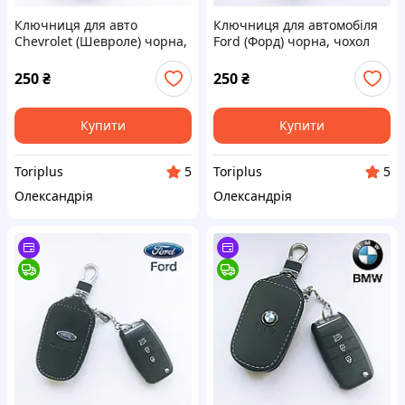
Ключниця для авто
Ключниця для автомобіля
Chevrolet (Шевроле) чорна,
Ford (Форд) чорна, чохол
чохол для ключів на
для ключів на карабіні
карабіні унісекс
унісекс
250
₴
250
₴
Купити
Купити
Toriplus
Toriplus
5
5
Олександрія
Олександрія