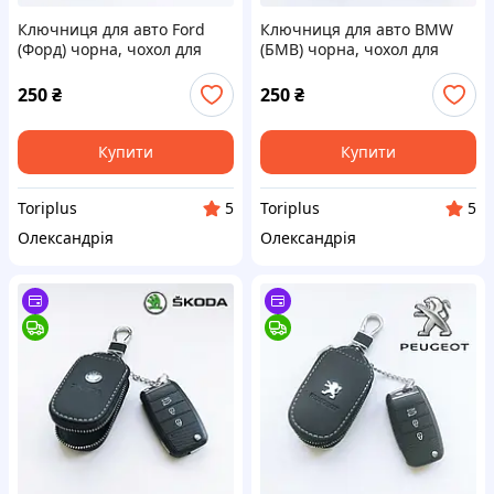
Ключниця для авто Ford
Ключниця для авто BMW
(Форд) чорна, чохол для
(БМВ) чорна, чохол для
ключів на карабіні унісекс
ключів на карабіні унісекс
250
₴
250
₴
Купити
Купити
Toriplus
Toriplus
5
5
Олександрія
Олександрія