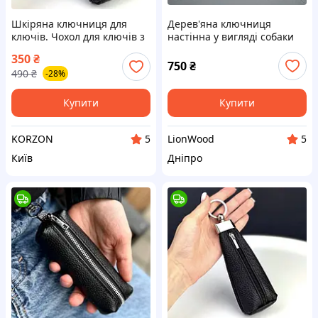
Шкіряна ключниця для
Дерев'яна ключниця
ключів. Чохол для ключів з
настінна у вигляді собаки
натуральної шкіри, чорна
BEAGLE - БІГЛЬ, вішалка для
350
₴
ключів
750
₴
490
₴
-28%
Купити
Купити
KORZON
LionWood
5
5
Київ
Дніпро