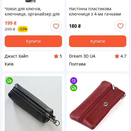
Чохол для ключів,
Настінна пластикова
ключниця, органайзер для
ключниця з 4-ма гачками
ключів, брелок колір
Стильна вішалка з декором
199
₴
жовтий Код 00-0195
ялинок та гір для ключів
180
₴
299
₴
-33%
Купити
Купити
Джаст Хайп
Dream 3D UA
5
4.7
Київ
Полтава