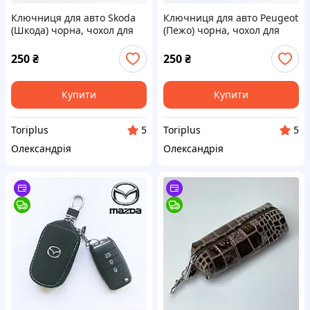
Ключниця для авто Skoda
Ключниця для авто Peugeot
(Шкода) чорна, чохол для
(Пежо) чорна, чохол для
ключів на карабіні унісекс
ключів на карабіні унісекс
250
₴
250
₴
Купити
Купити
Toriplus
Toriplus
5
5
Олександрія
Олександрія