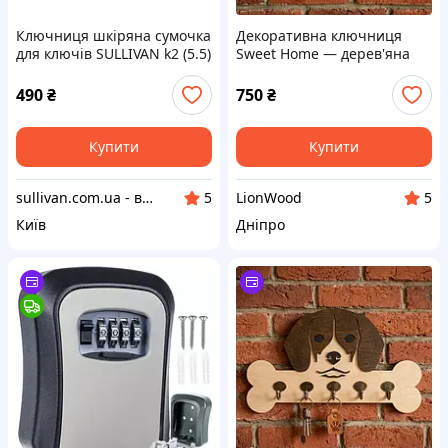
Ключниця шкіряна сумочка
Декоративна ключниця
для ключів SULLIVAN k2 (5.5)
Sweet Home — дерев'яна
чорна
вішалка для ключів на стіну
на 6 гачків
490
₴
750
₴
Купити
Купити
sullivan.com.ua - вироби з натуральної шкіри
LionWood
5
5
Київ
Дніпро