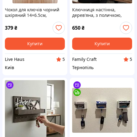
Чохол для ключів чорний
Ключниця настінна,
шкіряний 14×6.5см,
дерев'яна, з поличкою,
ключниця з натуральної
іменна, тримач для ключів
шкіри / (J24)
з прізвищем, венге, на 6
379
₴
650
₴
ключів
Купити
Купити
Live Haus
Family Craft
5
5
Київ
Тернопіль