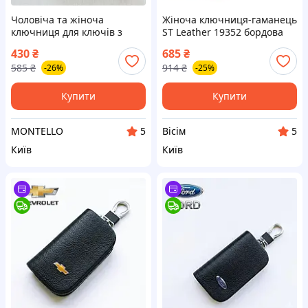
Чоловіча та жіноча
Жіноча ключниця-гаманець
ключниця для ключів з
ST Leather 19352 бордова
натуральної гладкої шкіри,
натуральна шкіра 15,5х7 см
430
₴
685
₴
чорна
з кишенею на блискавці
585
₴
914
₴
-26%
-25%
для 4 ключів
Купити
Купити
MONTELLO
Вісім
5
5
Київ
Київ