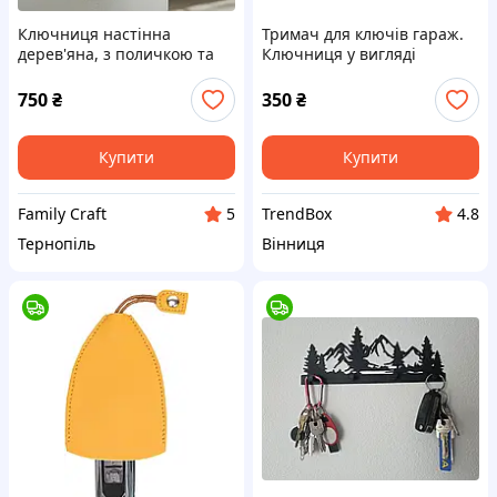
Ключниця настінна
Тримач для ключів гараж.
дерев'яна, з поличкою та
Ключниця у вигляді
органайзером, вішалка для
гаража. Ключниця.
ключів Home, лофт, венге
Настінний тримач для
750
₴
350
₴
ключів.
Купити
Купити
Family Craft
TrendBox
5
4.8
Тернопіль
Вінниця