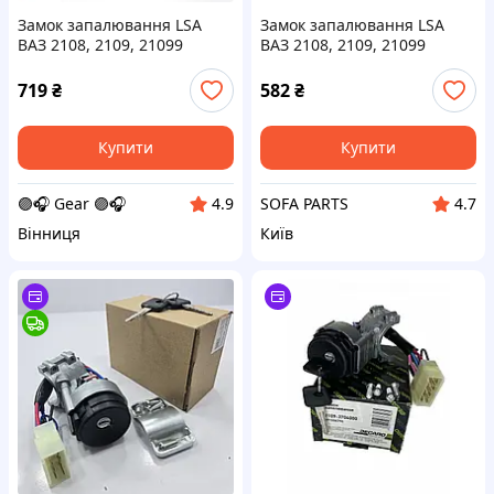
Замок запалювання LSA
Замок запалювання LSA
ВАЗ 2108, 2109, 21099
ВАЗ 2108, 2109, 21099
новий зразок (LA 2109-
новий зразок (LA 2109-
3704005-30)
3704005-30)
719
₴
582
₴
Купити
Купити
🟣🎧 Gear 🟣🎧
SOFA PARTS
4.9
4.7
Вінниця
Київ