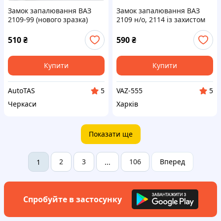
Замок запалювання ВАЗ
Замок запалювання ВАЗ
2109-99 (нового зразка)
2109 н/о, 2114 із захистом
EuroEx Угорщина
стартера, кор. уп. Decaro
510
₴
590
₴
Купити
Купити
AutoTAS
VAZ-555
5
5
Черкаси
Харків
Показати ще
2
3
106
Вперед
1
...
Спробуйте в застосунку