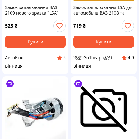
Замок запалювання ВАЗ
Замок запалювання LSA для
2109 нового зразка "LSA"
автомобілів ВАЗ 2108 та
2109, модель нового зразка,
пусковий замок
523
₴
719
₴
запалювання ВАЗ
Купити
Купити
АвтоБокс
🚀📦 GoТовар 🚀📦 мережа інтернет магазинів
5
4.9
Вінниця
Вінниця