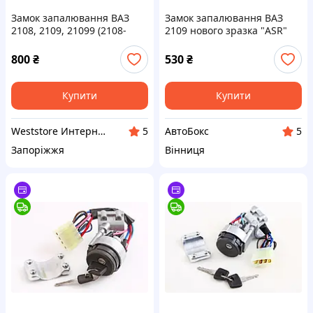
Замок запалювання ВАЗ
Замок запалювання ВАЗ
2108, 2109, 21099 (2108-
2109 нового зразка "ASR"
3704005)
800
₴
530
₴
Купити
Купити
Weststore Интернет магазин автозапчастей
АвтоБокс
5
5
Запоріжжя
Вінниця