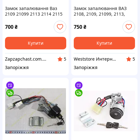
Замок запалювання Ваз
Замок запалювання ВАЗ
2109 21099 2113 2114 2115
2108, 2109, 21099, 2113,
інжектор новий зразок
2114, 2115 нового зразка —
2109-3704010-30
700
₴
750
₴
Купити
Купити
Zapzapchast.com.ua Интернет Магазин Автозапчастей
Weststore Интернет магазин автозапчастей
5
5
Запоріжжя
Запоріжжя