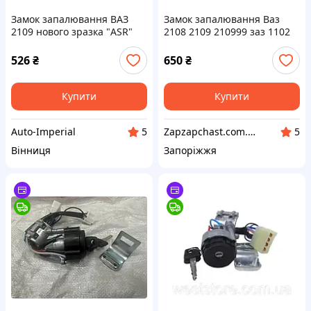
Замок запалювання ВАЗ
Замок запалювання Ваз
2109 нового зразка "ASR"
2108 2109 210999 заз 1102
1103 таврія славута
526
₴
650
₴
Купити
Купити
Auto-Imperial
Zapzapchast.com.ua Интернет Магазин Автозапчастей
5
5
Вінниця
Запоріжжя