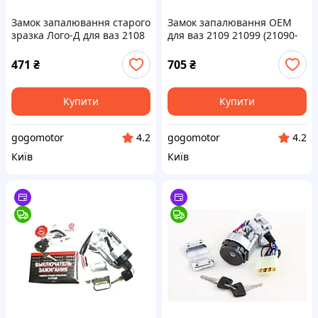
Замок запалювання старого
Замок запалювання OEM
зразка Лого-Д для ваз 2108
для ваз 2109 21099 (21090-
2109 Заз 1102 1103 1105 2 х
370400530) mG.
контактний (2108-3704005-
471
₴
705
₴
40) mG.
Купити
Купити
gogomotor
gogomotor
4.2
4.2
Київ
Київ