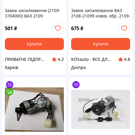
Замок запалювання (2109-
Замок запалювання ВАЗ
3704000) ВАЗ 2109
2108-21099 новів. обр. 2109-
3704005 LSA
501
₴
675
₴
Купити
Купити
ПРИВАТНЕ ПІДПРИЄМСТВО "АГРО-АВ"
KOSauto - ВСЕ ДЛЯ КОЛЕС !
4.2
4.8
Харків
Дніпро