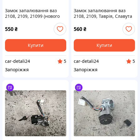
Замок запалювання ваз
Замок запалювання ваз
2108, 2109, 21099 (нового
2108, 2109, Таврія, Славута
зразка)
1102, 1103, 1105 старого
зразка FLAGMUS
550
₴
560
₴
Купити
Купити
car-detali24
car-detali24
5
5
Запоріжжя
Запоріжжя