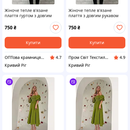
Жіноче тепле в'язане
Жіноче тепле в'язане
плаття гуртом з довгим
плаття з довгим рукавом
рукавом осінь-зима сіре в
осінь-зима сіре в біло-
біло-червону смужку з
червону смужку з поясом
750
₴
750
₴
поясом р.50 54
Купити
Купити
ОПТова крамниця.com
Пром Світ Текстилю - дитячий одяг в інтернет-магазині від трикотажної фабрики. Оптом, Україна
4.7
4.9
Кривий Ріг
Кривий Ріг