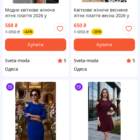
Модне квіткове жіноче
Квіткове жіноче весняне
літнє плаття 2026 у
літнє плаття весна 2026 у
квітковий принт із вирізом
квітковий принт із вирізом
588
₴
650
₴
1 050
₴
1 050
₴
-44%
-38%
Купити
Купити
Sveta-moda
Sveta-moda
5
5
Одеса
Одеса