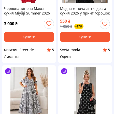
Червона жіноча Максі-
Модна жіноча літня довга
сукня Mìyǔjì Summer 2026
сукня 2026 у принт горошок
(M)
на запах
550
₴
3 000
₴
1 050
₴
-47%
Купити
Купити
магазин Freeride - вело та спорт товари
Sveta-moda
5
5
Лиманка
Одеса