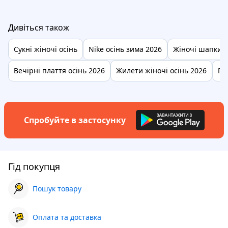
Дивіться також
Сукні жіночі осінь
Nike осінь зима 2026
Жіночі шапки з
Вечірні плаття осінь 2026
Жилети жіночі осінь 2026
По
Спробуйте в застосунку
Гід покупця
Пошук товару
Оплата та доставка