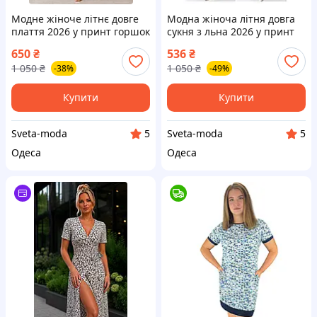
Модне жіноче літнє довге
Модна жіноча літня довга
плаття 2026 у принт горшок
сукня з льна 2026 у принт
із запахом супер софт юбка
горошок на запах
650
₴
536
₴
полусонце
1 050
₴
1 050
₴
-38%
-49%
Купити
Купити
Sveta-moda
Sveta-moda
5
5
Одеса
Одеса