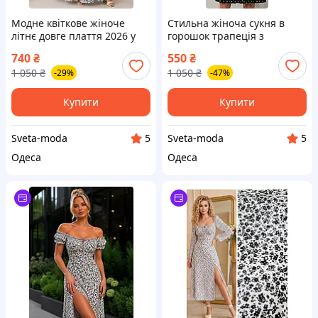
Модне квіткове жіноче
Стильна жіноча сукня в
літнє довге плаття 2026 у
горошок трапеція з
квітковий принт із запахом
рюшами літня сукня 2026
740
₴
550
₴
штапель юбка полусонце
1 050
₴
1 050
₴
-29%
-47%
Купити
Купити
Sveta-moda
Sveta-moda
5
5
Одеса
Одеса