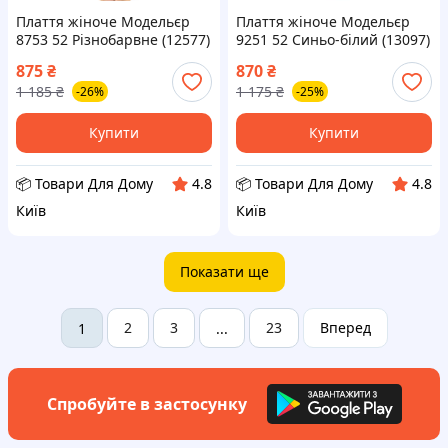
Плаття жіноче Модельєр
Плаття жіноче Модельєр
8753 52 Різнобарвне (12577)
9251 52 Синьо-білий (13097)
D12-2026
D12-2026
875
₴
870
₴
1 185
₴
1 175
₴
-26%
-25%
Купити
Купити
📦 Товари Для Дому
📦 Товари Для Дому
4.8
4.8
Київ
Київ
Показати ще
2
3
23
Вперед
1
...
Спробуйте в застосунку