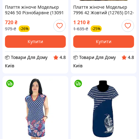
Плаття жіноче Модельєр
Плаття жіноче Модельєр
9246 50 Різнобарвне (13091
7996 42 Жовтий (12765) D12-
D12-2026
2026
720
₴
1 210
₴
975
₴
1 635
₴
-26%
-25%
Купити
Купити
📦 Товари Для Дому
📦 Товари Для Дому
4.8
4.8
Київ
Київ