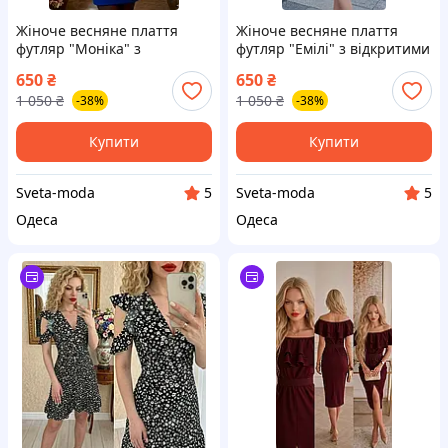
Жіноче весняне плаття
Жіноче весняне плаття
футляр "Моніка" з
футляр "Емілі" з відкритими
відкритими плечима та
плечима та рюшами весна
650
₴
650
₴
рюшами весна 2026
2026
1 050
₴
1 050
₴
-38%
-38%
Купити
Купити
Sveta-moda
Sveta-moda
5
5
Одеса
Одеса