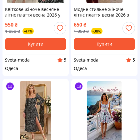
Квіткове жіноче весняне
Модне стильне жіноче
літнє плаття весна 2026 у
літнє плаття весна 2026 з
квітковий принт з рюшами
рюшами та вирізом
550
₴
650
₴
на запах
1 050
₴
1 050
₴
-47%
-38%
Купити
Купити
Sveta-moda
Sveta-moda
5
5
Одеса
Одеса