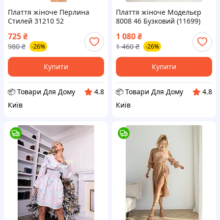
Плаття жіноче Перлина
Плаття жіноче Модельєр
Стилей 31210 52
8008 46 Бузковий (11699)
Різнобарвне (17238) D12-
D12-2026
725
₴
1 080
₴
2026
980
₴
1 460
₴
-26%
-26%
Купити
Купити
📦 Товари Для Дому
📦 Товари Для Дому
4.8
4.8
Київ
Київ