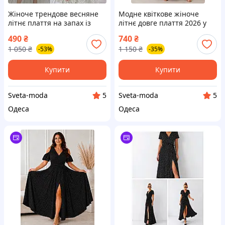
Жіноче трендове весняне
Модне квіткове жіноче
літнє плаття на запах із
літнє довге плаття 2026 у
рюшами весна-літо 2026 у
квітковий принт із запахом
490
₴
740
₴
горошок
штапель юбка полусонце
1 050
₴
1 150
₴
-53%
-35%
Купити
Купити
Sveta-moda
Sveta-moda
5
5
Одеса
Одеса