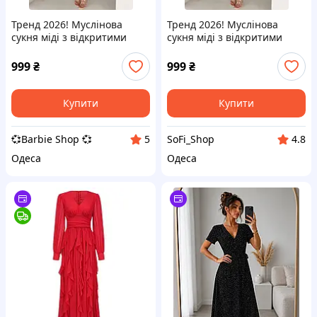
Тренд 2026! Муслінова
Тренд 2026! Муслінова
сукня міді з відкритими
сукня міді з відкритими
плечима, стильна жіноча
плечима, стильна жіноча
сукня. Розмір
сукня. Розмір
999
₴
999
₴
універсальний 42-48 та 10
універсальний 42-48 та 10
кольорів
кольорів
Купити
Купити
💞Barbie Shop 💞
SoFi_Shop
5
4.8
Одеса
Одеса