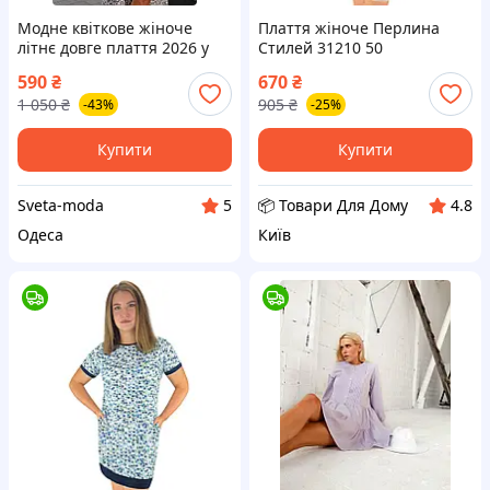
Модне квіткове жіноче
Плаття жіноче Перлина
літнє довге плаття 2026 у
Стилей 31210 50
квітковий принт із запахом
Різнобарвне (17226) D12-
590
₴
670
₴
штапель
2026
1 050
₴
905
₴
-43%
-25%
Купити
Купити
Sveta-moda
📦 Товари Для Дому
5
4.8
Одеса
Київ