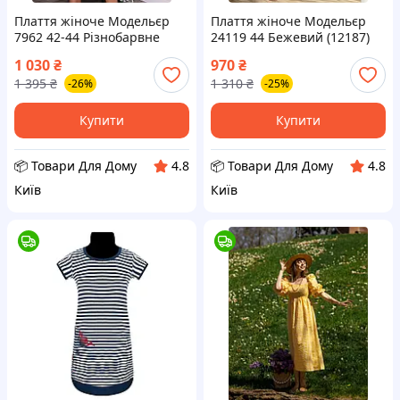
Плаття жіноче Модельєр
Плаття жіноче Модельєр
7962 42-44 Різнобарвне
24119 44 Бежевий (12187)
(11647) D12-2026
D12-2026
1 030
₴
970
₴
1 395
₴
1 310
₴
-26%
-25%
Купити
Купити
📦 Товари Для Дому
📦 Товари Для Дому
4.8
4.8
Київ
Київ