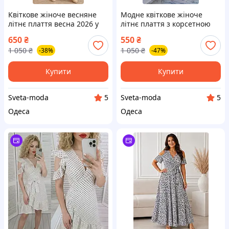
Квіткове жіноче весняне
Модне квіткове жіноче
літнє плаття весна 2026 у
літнє плаття з корсетною
квітковий принт із вирізом
зав'язкою 2026 у квітковий
650
₴
550
₴
принт
1 050
₴
1 050
₴
-38%
-47%
Купити
Купити
Sveta-moda
Sveta-moda
5
5
Одеса
Одеса