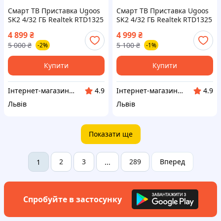
Смарт ТВ Приставка Ugoos
Смарт ТВ Приставка Ugoos
SK2 4/32 ГБ Realtek RTD1325
SK2 4/32 ГБ Realtek RTD1325
WiFi6 Netflix
WiFi6 Netflix (з
4 899
₴
4 999
₴
налаштуваннями)
5 000
₴
5 100
₴
-2%
-1%
Купити
Купити
Інтернет-магазин LeoBox™ - Оригінальні Смарт ТВ Приставки та аксесуари, Дитячі іграшки
Інтернет-магазин LeoBox™ - Оригінальні Смарт ТВ Приставки та аксесуари, Дитячі іграшки
4.9
4.9
Львів
Львів
Показати ще
2
3
289
Вперед
1
...
Спробуйте в застосунку