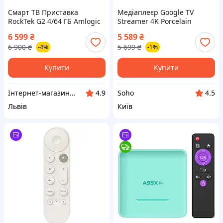
Смарт ТВ Приставка
Медіаплеєр Google TV
RockTek G2 4/64 ГБ Amlogic
Streamer 4K Porcelain
S905X4-K WiFi6 Android TV
6 599
₴
5 589
₴
14 Netflix (з
6 900
₴
5 699
₴
-4%
-1%
налаштуваннями)
Купити
Купити
Інтернет-магазин LeoBox™ - Оригінальні Смарт ТВ Приставки та аксесуари, Дитячі іграшки
Soho
4.9
4.5
Львів
Київ