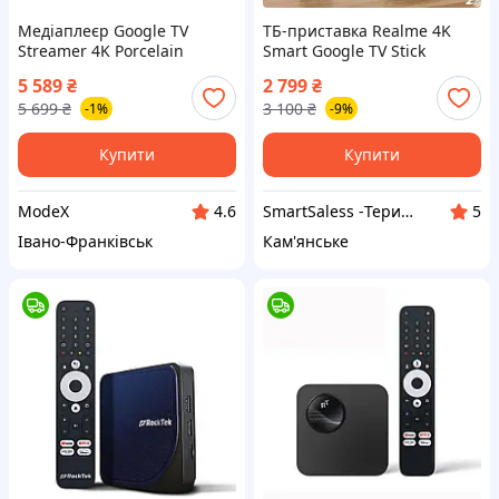
Медіаплеєр Google TV
ТБ-приставка Realme 4K
Streamer 4K Porcelain
Smart Google TV Stick
GLOBAL VERSION ОЗП 2 ГБ /
5 589
₴
2 799
₴
ПЗП 8 ГБ / 2 ядра / 4K UHD
5 699
₴
3 100
₴
-1%
-9%
Купити
Купити
ModeX
SmartSaless -Територія розумних продажів. Інтернет магазин електроніки та товарів для відпочінку
4.6
5
Івано-Франківськ
Кам'янське