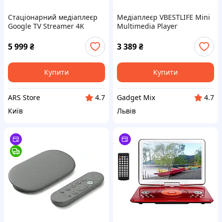
Стаціонарний медіаплеєр
Медіаплеєр VBESTLIFE Mini
Google TV Streamer 4K
Multimedia Player
Porcelain (C1930110)
5 999
₴
3 389
₴
Купити
Купити
ARS Store
Gadget Mix
4.7
4.7
Київ
Львів