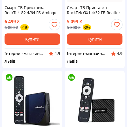
Смарт ТВ Приставка
Смарт ТВ Приставка
RockTek G2 4/64 ГБ Amlogic
RockTek GX1 4/32 ГБ Realtek
S905X4-K WiFi6 Android TV
RTD1325 WiFi6 Netflix (з
6 499
₴
5 099
₴
14 Netflix
налаштуваннями)
6 800
₴
5 300
₴
-4%
-3%
Купити
Купити
Інтернет-магазин LeoBox™ - Оригінальні Смарт ТВ Приставки та аксесуари, Дитячі іграшки
Інтернет-магазин LeoBox™ - Оригінальні Смарт ТВ Приставки та аксесуари, Дитячі іграшки
4.9
4.9
Львів
Львів