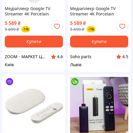
Медіаплеєр Google TV
Медіаплеєр Google TV
Streamer 4K Porcelain
Streamer 4K Porcelain
5 589
₴
5 589
₴
5 699
₴
5 699
₴
-1%
-1%
Купити
Купити
ZOOM - МАРКЕТ ЦИФРОВОЇ ТЕХНІКИ
Soho parts
4.6
4.5
Київ
Львів