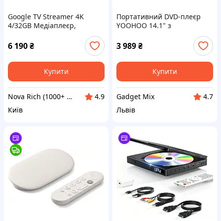
Google TV Streamer 4K
Портативний DVD-плеєр
4/32GB Медіаплеєр,
YOOHOO 14.1" з
хромкаст
поворотним екраном та
акумулятором 6 годин Red
6 190
₴
3 989
₴
Купити
Купити
Nova Rich (1000+ відгуків - Відправка в день замовлення 7 днів на тиждень - Гарантія на товари)
Gadget Mix
4.9
4.7
Київ
Львів