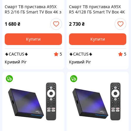
Смарт ТВ приставка A95X
Смарт ТВ приставка A95X
R5 2/16 ГБ Smart TV Box 4K з
R5 4/128 ГБ Smart TV Box 4K
RGB підсвічуванням
з RGB підсвічуванням
(Онлайн кінотеатри, IPTV,
(Онлайн кінотеатри, IPTV,
1 680
₴
2 730
₴
YouTube, Megogo, Sweet.tv)
YouTube, Megogo, Sweet.tv)
Купити
Купити
🌵CACTUS🌵
🌵CACTUS🌵
5
5
Кривий Ріг
Кривий Ріг