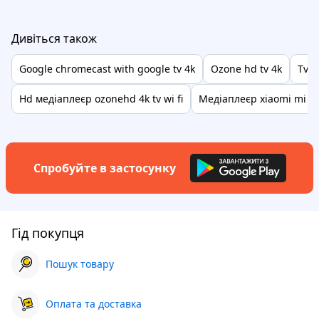
Дивіться також
Google chromecast with google tv 4k
Ozone hd tv 4k
Tv п
Hd медіаплеєр ozonehd 4k tv wi fi
Медіаплеєр xiaomi mi bo
Спробуйте в застосунку
Гід покупця
Пошук товару
Оплата та доставка