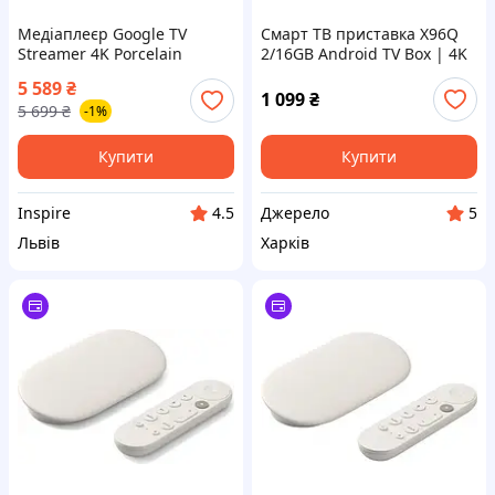
Медіаплеєр Google TV
Смарт ТВ приставка X96Q
Streamer 4K Porcelain
2/16GB Android TV Box | 4K
приставка для телевізора
5 589
₴
1 099
₴
5 699
₴
-1%
Купити
Купити
Inspire
Джерело
4.5
5
Львів
Харків