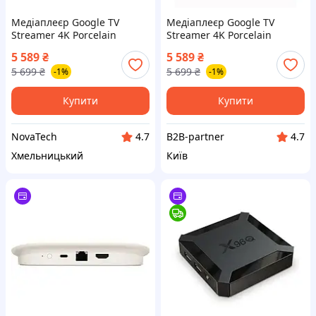
Медіаплеєр Google TV
Медіаплеєр Google TV
Streamer 4K Porcelain
Streamer 4K Porcelain
5 589
₴
5 589
₴
5 699
₴
5 699
₴
-1%
-1%
Купити
Купити
NovaTech
B2B-partner
4.7
4.7
Хмельницький
Київ