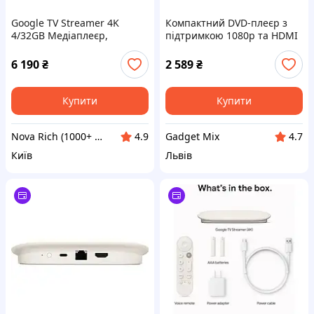
Google TV Streamer 4K
Компактний DVD-плеєр з
4/32GB Медіаплеєр,
підтримкою 1080p та HDMI
хромкаст
для телевізора
6 190
₴
2 589
₴
Купити
Купити
Nova Rich (1000+ відгуків - Відправка в день замовлення 7 днів на тиждень - Гарантія на товари)
Gadget Mix
4.9
4.7
Київ
Львів