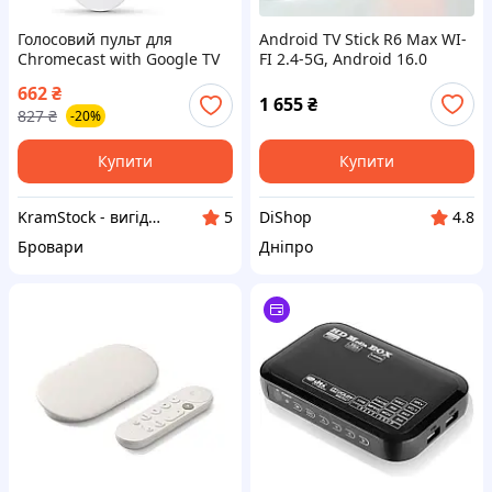
Голосовий пульт для
Android TV Stick R6 Max WI-
Chromecast with Google TV
FI 2.4-5G, Android 16.0
HD/4K і Google TV Streamer
(2Gb+16Gb)
662
₴
4K
1 655
₴
827
₴
-20%
Купити
Купити
KramStock - вигідні покупки!
DiShop
5
4.8
Бровари
Дніпро