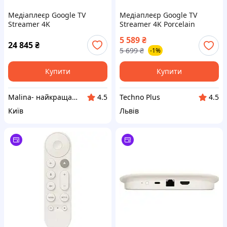
Медіаплеєр Google TV
Медіаплеєр Google TV
Streamer 4K
Streamer 4K Porcelain
5 589
₴
24 845
₴
5 699
₴
-1%
Купити
Купити
Malina- найкраща техніка в наявності
Techno Plus
4.5
4.5
Київ
Львів