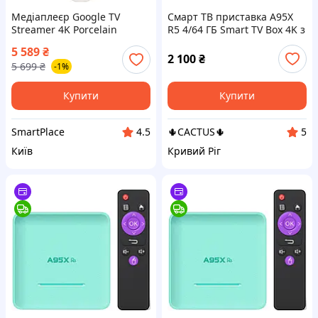
Медіаплеєр Google TV
Смарт ТВ приставка A95X
Streamer 4K Porcelain
R5 4/64 ГБ Smart TV Box 4K з
RGB підсвічуванням
5 589
₴
(Онлайн кінотеатри, IPTV,
2 100
₴
5 699
₴
-1%
YouTube, Megogo, Sweet.tv)
Купити
Купити
SmartPlace
🌵CACTUS🌵
4.5
5
Київ
Кривий Ріг