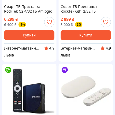
Смарт ТВ Приставка
Смарт ТВ Приставка
RockTek G2 4/32 ГБ Amlogic
RockTek GB1 2/32 ГБ
S905X4-K WiFi6 Android TV
Realtek1315 Netflix
6 299
₴
2 899
₴
14 Netflix
6 400
₴
3 000
₴
-1%
-3%
Купити
Купити
Інтернет-магазин LeoBox™ - Оригінальні Смарт ТВ Приставки та аксесуари, Дитячі іграшки
Інтернет-магазин LeoBox™ - Оригінальні Смарт ТВ Приставки та аксесуари, Дитячі іграшки
4.9
4.9
Львів
Львів