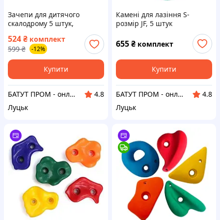
Зачепи для дитячого
Камені для лазіння S-
скалодрому 5 штук,
розмір JF, 5 штук
пластикові L-розмір
524
₴
комплект
655
₴
комплект
599
₴
-12%
Купити
Купити
БАТУТ ПРОМ - онлайн супермаркет для дітей та батьків
БАТУТ ПРОМ - онлайн супермаркет для дітей та батьків
4.8
4.8
Луцьк
Луцьк