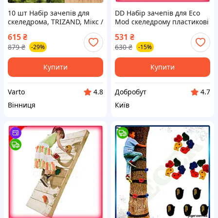
10 шт Набір зачепів для
DD Набір зачепів для Eco
скеледрома, TRIZAND, Мікс /
Mod скеледрому пластикові
Набір для скелелазіння /
5 штук L-розмір для дітей та
615
₴
531
₴
Кріплення для скелелазіння
новачків кріплення для
879
₴
630
₴
-29%
-15%
/ Шведська стінк
Dobro-A
Купити
Купити
Varto
Добробут
4.8
4.7
Вінниця
Київ