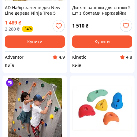
AD Набір зачепів для New
Дитячі зачіпки для стінки 5
Line дерева Ninja Tree 5
шт з болтами нержавійка
ременів і 15 каменів для
82E971K48C
1 489
₴
дітей для лазіння та
1 510
₴
2 280
₴
-34%
тренувано Ultra/R
Купити
Купити
Adventor
Kinetic
4.9
4.8
Київ
Київ