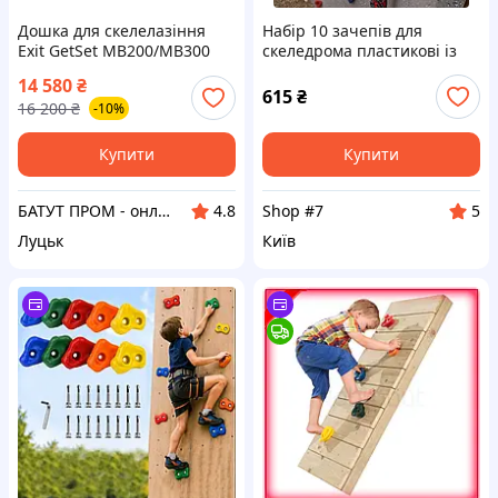
Дошка для скелелазіння
Набір 10 зачепів для
Exit GetSet MB200/MB300
скеледрома пластикові із
кріпленням TRIZAND 18533
14 580
₴
.Shop#7.
615
₴
16 200
₴
-10%
Купити
Купити
БАТУТ ПРОМ - онлайн супермаркет для дітей та батьків
Shop #7
4.8
5
Луцьк
Київ