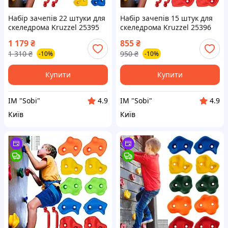
Набір зачепів 22 штуки для
Набір зачепів 15 штук для
скеледрома Kruzzel 25395
скеледрома Kruzzel 25396
1 179
₴
855
₴
1 310
₴
950
₴
-10%
-10%
Купити
Купити
ІМ "Sobi"
ІМ "Sobi"
4.9
4.9
Київ
Київ