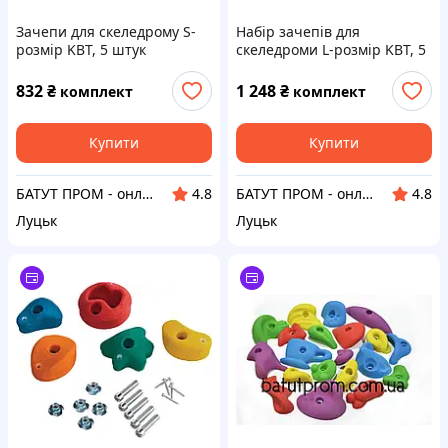
Зачепи для скеледрому S-
Набір зачепів для
розмір KBT, 5 штук
скеледроми L-розмір KBT, 5
штук
832
₴
1 248
₴
комплект
комплект
Купити
Купити
БАТУТ ПРОМ - онлайн супермаркет для дітей та батьків
БАТУТ ПРОМ - онлайн супермаркет для дітей та батьків
4.8
4.8
Луцьк
Луцьк