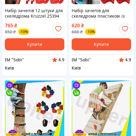
Набір зачепів 12 штуки для
Набір зачепів для
скеледрома Kruzzel 25394
скеледрома пластикові із
кріпленнями 10 штук
765
₴
620
₴
Trizand 18533 Польща
850
₴
688
₴
-10%
-10%
Купити
Купити
ІМ "Sobi"
ІМ "Sobi"
4.9
4.9
Київ
Київ