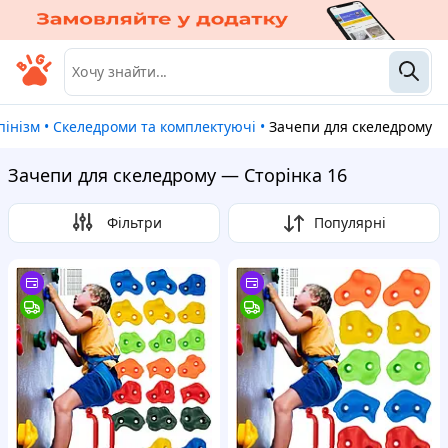
ьпінізм
•
Скеледроми та комплектуючі
•
Зачепи для скеледрому
Зачепи для скеледрому — Сторінка 16
Фільтри
Популярні