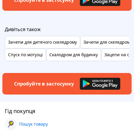
Спробуйте в застосунку
Дивіться також
Зачепи для дитячого скеледрому
Зачепи для скеледрому
Спуск по мотузці
Скалодром для будинку
Зацепи на ск
Спробуйте в застосунку
Гід покупця
Пошук товару