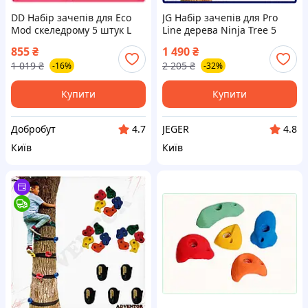
DD Набір зачепів для Eco
JG Набір зачепів для Pro
Mod скеледрому 5 штук L
Line дерева Ninja Tree 5
розмір різнокольорові
ременів і 15 каменів для
855
₴
1 490
₴
камені для дітей на вулиці
дітей для лазіння на вулиці
1 019
₴
2 205
₴
-16%
-32%
та в Dobro-A
та Prime/X
Купити
Купити
Добробут
JEGER
4.7
4.8
Київ
Київ