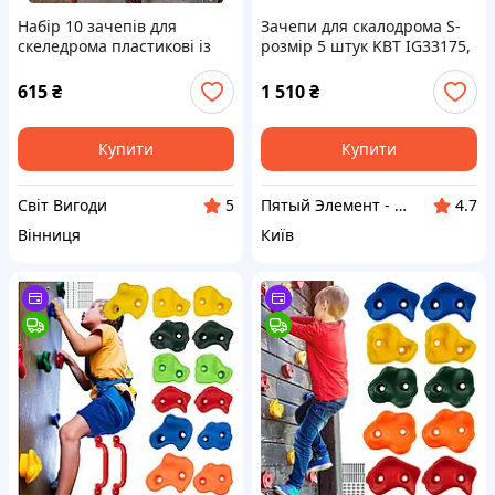
Набір 10 зачепів для
Зачепи для скалодрома S-
скеледрома пластикові із
розмір 5 штук KBT IG33175,
кріпленням TRIZAND 18533
82971T4C8
615
₴
1 510
₴
Купити
Купити
Світ Вигоди
Пятый Элемент - всё, что вам нужно
5
4.7
Вінниця
Київ