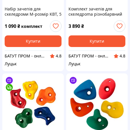
Набір зачепів для
Комплект зачепів для
скеледроми M-розмір KBT, 5
скеледроma різнобарвний
штук
— 54 штуки
1 090
₴
3 890
₴
комплект
Купити
Купити
БАТУТ ПРОМ - онлайн супермаркет для дітей та батьків
БАТУТ ПРОМ - онлайн супермаркет для дітей та батьків
4.8
4.8
Луцьк
Луцьк