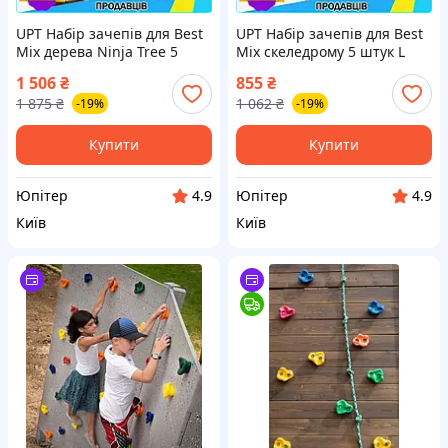
UPT Набір зачепів для Best
UPT Набір зачепів для Best
Mix дерева Ninja Tree 5
Mix скеледрому 5 штук L
ременів та 15 каменів для
розмір для дітей та
1 506
₴
855
₴
дітей для лазіння на вулиц
новачків для гри на вулиці
1 875
₴
1 062
₴
-19%
-19%
UPT66-B
та в UPT66-B
Купити
Купити
Юпітер
Юпітер
4.9
4.9
Київ
Київ