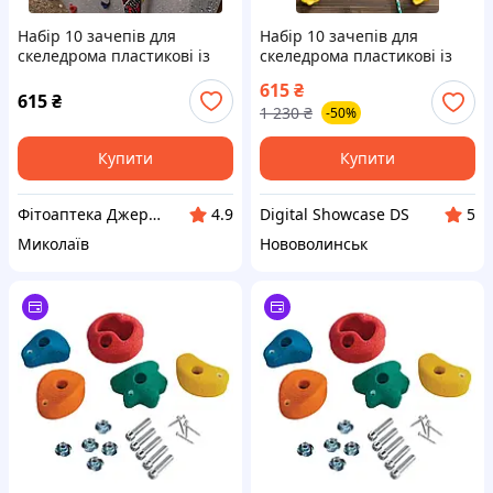
Набір 10 зачепів для
Набір 10 зачепів для
скеледрома пластикові із
скеледрома пластикові із
кріпленням TRIZAND 18533
кріпленням DS
615
₴
615
₴
1 230
₴
-50%
Купити
Купити
Фітоаптека Джерело здоров'я
Digital Showcase DS
4.9
5
Миколаїв
Нововолинськ