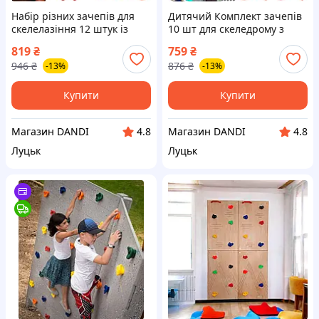
Набір різних зачепів для
Дитячий Комплект зачепів
скелелазіння 12 штук із
10 шт для скеледрому з
кріпленням Kruzzel 25394
кріпленням Trizand 18533
819
₴
759
₴
946
₴
876
₴
-13%
-13%
Купити
Купити
Магазин DANDI
Магазин DANDI
4.8
4.8
Луцьк
Луцьк