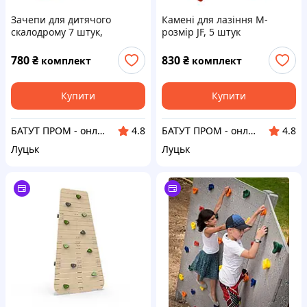
Зачепи для дитячого
Камені для лазіння M-
скалодрому 7 штук,
розмір JF, 5 штук
пластикові L-розмір
780
₴
830
₴
комплект
комплект
Купити
Купити
БАТУТ ПРОМ - онлайн супермаркет для дітей та батьків
БАТУТ ПРОМ - онлайн супермаркет для дітей та батьків
4.8
4.8
Луцьк
Луцьк