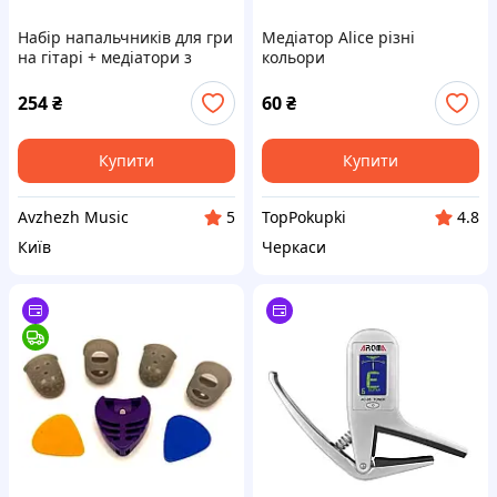
Набір напальчників для гри
Медіатор Alice різні
на гітарі + медіатори з
кольори
тримачем (M)
254
₴
60
₴
Купити
Купити
Avzhezh Music
TopPokupki
5
4.8
Київ
Черкаси