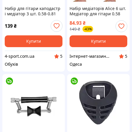
Набір для гітари каподастр
Набір медіаторів Alice 6 шт.
і медіатор 3 шт. 0.58-0.81
Медіатор для гітари 0.58
мм Bodasan Acoustic Black
-1.5 мм
84.93
₴
139
₴
149
₴
-43%
Купити
Купити
4-sport.com.ua
Інтернет-магазин "Сityshark"
5
5
Обухів
Одеса