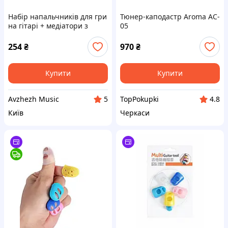
Набір напальчників для гри
Тюнер-каподастр Aroma AC-
на гітарі + медіатори з
05
тримачем (L)
254
₴
970
₴
Купити
Купити
Avzhezh Music
TopPokupki
5
4.8
Київ
Черкаси