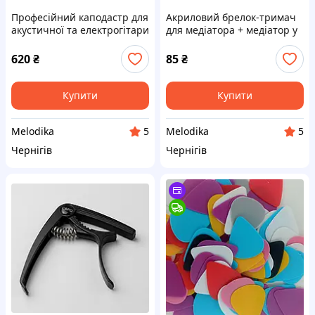
Професійний каподастр для
Акриловий брелок-тримач
акустичної та електрогітари
для медіатора + медіатор у
«Акула»
комплекті
620
₴
85
₴
Купити
Купити
Melodika
Melodika
5
5
Чернігів
Чернігів