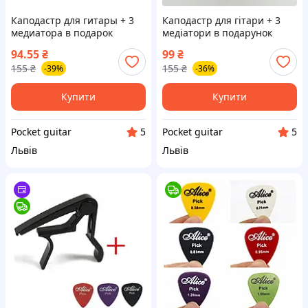
Каподастр для гитары + 3
Каподастр для гітари + 3
медиатора в подарок
медіатори в подарунок
94.55
₴
99
₴
155
₴
155
₴
-39%
-36%
Купити
Купити
Pocket guitar
Pocket guitar
5
5
Львів
Львів