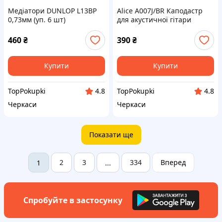
Медіатори DUNLOP L13BP
Alice A007J/BR Каподастр
0,73мм (уп. 6 шт)
для акустичної гітари
460
₴
390
₴
Купити
Купити
TopPokupki
TopPokupki
4.8
4.8
Черкаси
Черкаси
Показати ще
2
3
334
Вперед
1
...
Спробуйте в застосунку