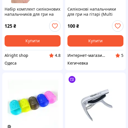
Набір комплект силіконових
Силіконові напальчники
напальчників для гри на
для гри на гітарі (Multi
гітарі 10 шт
Guitar Tool)
125
₴
100
₴
Купити
Купити
Alright shop
Интернет-магазин "Mila"
4.8
5
Одеса
Кегичевка