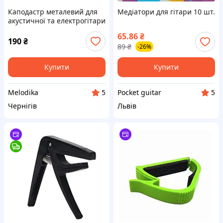
Каподастр металевий для
Медіатори для гітари 10 шт.
акустичної та електрогітари
(Сталь, Чорний)
65.86
₴
190
₴
89
₴
-26%
Купити
Купити
Melodika
Pocket guitar
5
5
Чернігів
Львів