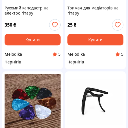
Рухомий каподастр на
Тримач для медіаторів на
електро гітару
гітару
350
₴
25
₴
Купити
Купити
Melodika
Melodika
5
5
Чернігів
Чернігів