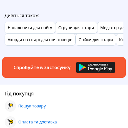
Дивіться також
Напальники для пабгу
Струни для гітари
Медіатор для 
Акорди на гітарі для початківців
Стійки для гітари
Колк
Спробуйте в застосунку
Гід покупця
Пошук товару
Оплата та доставка