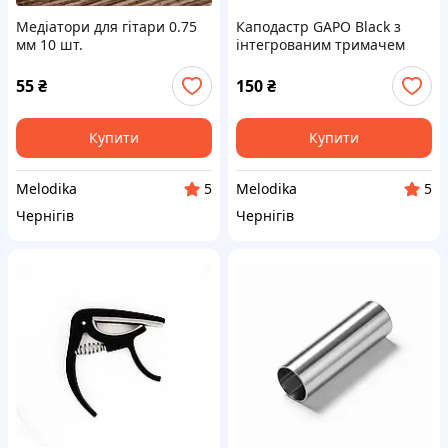
Медіатори для гітари 0.75
Каподастр GAPO Black з
мм 10 шт.
інтегрованим тримачем
для медіатора
55
₴
150
₴
Купити
Купити
Melodika
Melodika
5
5
Чернігів
Чернігів