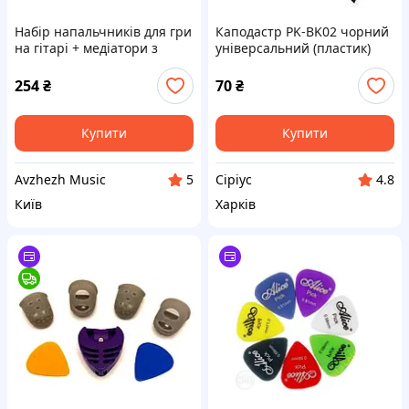
Набір напальчників для гри
Каподастр PK-BK02 чорний
на гітарі + медіатори з
універсальний (пластик)
тримачем (S)
254
₴
70
₴
Купити
Купити
Avzhezh Music
Cipiyc
5
4.8
Київ
Харків