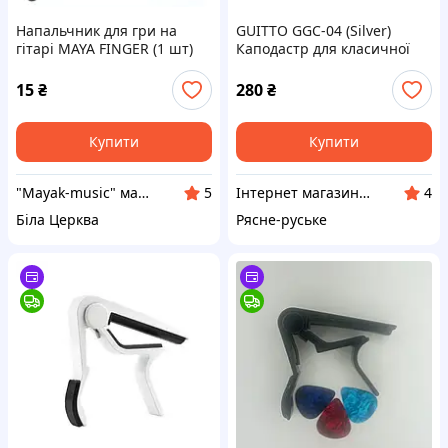
Напальчник для гри на
GUITTO GGC-04 (Silver)
гітарі MAYA FINGER (1 шт)
Каподастр для класичної
гітари
15
₴
280
₴
Купити
Купити
"Mayak-music" магазин музичних інструментів
Інтернет магазин Єнот
5
4
Біла Церква
Рясне-руське