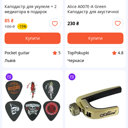
Каподастр для укулеле + 2
Alice A007E-A Green
медиатора в подарок
Каподастр для акустичної
гітари
85
₴
230
₴
100
₴
-15%
Купити
Купити
Pocket guitar
TopPokupki
5
4.8
Львів
Черкаси