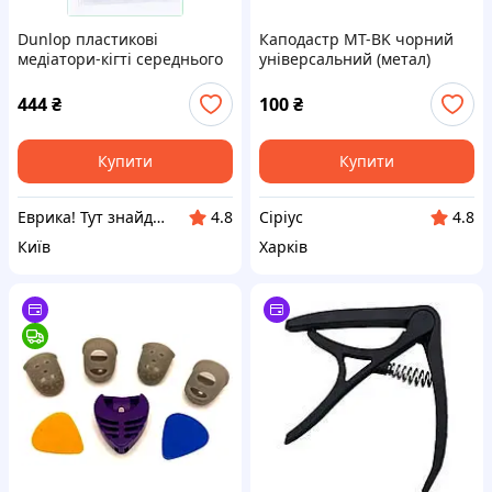
Dunlop пластикові
Каподастр MT-BK чорний
медіатори-кігті середнього
універсальний (метал)
розміру 6555H75T8
444
₴
100
₴
Купити
Купити
Еврика! Тут знайдеться все!
Cipiyc
4.8
4.8
Київ
Харків