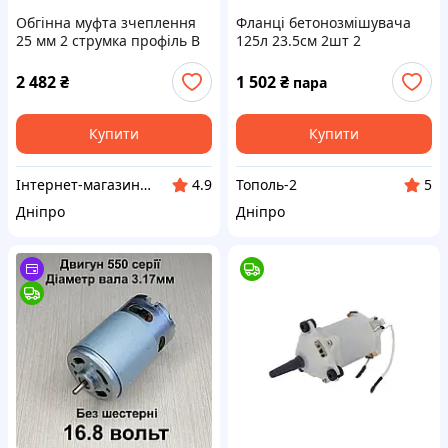
Обгінна муфта зчеплення
Фланці бетонозмішувача
25 мм 2 струмка профіль В
125л 23.5см 2шт 2
підшипники
2 482
₴
1 502
₴
пара
Купити
Купити
Інтернет-магазин "Сад і Дача"
Тополь-2
4.9
5
Дніпро
Дніпро