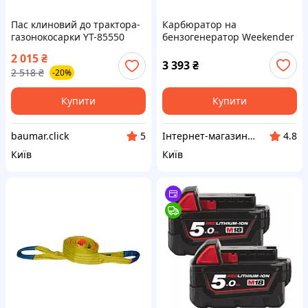
Пас клиновий до трактора-
Карбюратор на
газонокосарки YT-85550
бензогенератор Weekender
YATO контур l= 1029 мм [25]
950i 1200 Kraft XY144f-1
2 015
₴
Baumar - То Что Нужно
Walbro Wyj-345 985473001
3 393
₴
2 518
₴
-20%
Wyj-345-1 WYJ345
Купити
Купити
baumar.click
Інтернет-магазин "Сам Собі Сервіс"
5
4.8
Київ
Київ