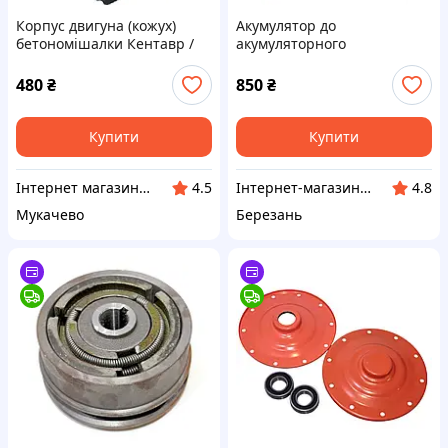
Корпус двигуна (кожух)
Акумулятор до
бетономішалки Кентавр /
акумуляторного
Forte
обприскувача Forte CL-16
480
₴
850
₴
Купити
Купити
Інтернет магазин "МК"
Інтернет-магазин "СВЕРДЛО"
4.5
4.8
Мукачево
Березань