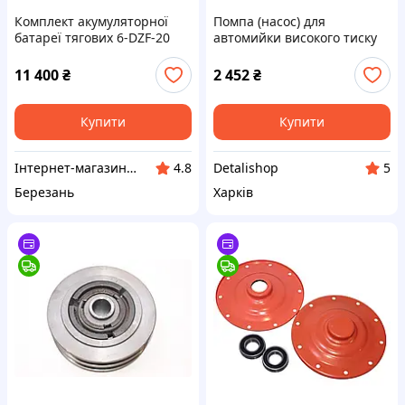
Комплект акумуляторної
Помпа (насос) для
батареї тягових 6-DZF-20
автомийки високого тиску
12V20Ah/2HR(електроскутера
Kraissmann 1800 HDR 140
Forte Yadea Fada)
11 400
₴
2 452
₴
Купити
Купити
Інтернет-магазин "СВЕРДЛО"
Detalishop
4.8
5
Березань
Харків