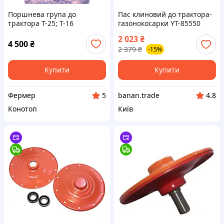
Поршнева група до
Пас клиновий до трактора-
трактора Т-25; Т-16
газонокосарки YT-85550
(Мотордеталь)
YATO контур l= 1029 мм [25]
2 023
₴
Banan - То Что Нужно
4 500
₴
2 379
₴
-15%
Купити
Купити
Фермер
banan.trade
5
4.8
Конотоп
Київ