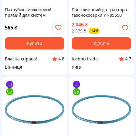
Патрубок силіконовий
Пас клиновий до трактора-
прямий для систем
газонокосарки YT-85550
охолодження автомобілів і
YATO контур l= 1029 мм [25]
2 046
₴
тракторів температурний
Tochno - То Что Нужно
565
₴
2 379
₴
-14%
діапазон -60 до +260
градусів
Купити
Купити
Власна справа!
tochno.trade
4.8
4.7
Вінниця
Київ