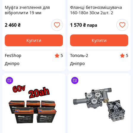
Муфта зчеплення для
Фланці бетонозмішувача
віброплити 19 мм
160-180л 30см 2шт. 2
підшипники
2 460
₴
1 570
₴
пара
Купити
Купити
FesShop
Тополь-2
5
5
Дніпро
Дніпро