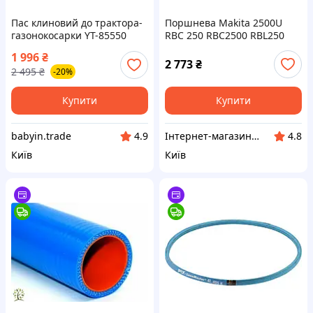
Пас клиновий до трактора-
Поршнева Makita 2500U
газонокосарки YT-85550
RBC 250 RBC2500 RBL250
YATO контур l= 1029 мм [25]
RST250 циліндр з поршнем
1 996
₴
Vce-e То Что Нужно
Dolmar 24U мотор на
2 773
₴
2 495
₴
-20%
бензотример 2500
DA00000079 DA00000074
Купити
Купити
babyin.trade
Інтернет-магазин "Сам Собі Сервіс"
4.9
4.8
Київ
Київ