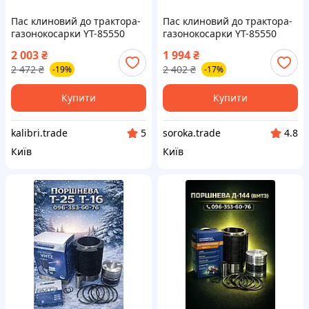
Пас клиновий до трактора-
Пас клиновий до трактора-
газонокосарки YT-85550
газонокосарки YT-85550
YATO контур l= 1029 мм [25]
YATO контур l= 1029 мм [25]
2 003
₴
1 994
₴
Hatka - То Что Нужно
Soroka - То Что Нужно
2 472
₴
2 402
₴
-19%
-17%
Купити
Купити
kalibri.trade
soroka.trade
5
4.8
Київ
Київ