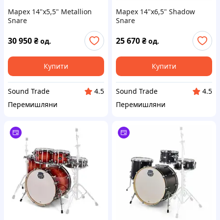
Mapex 14"x5,5" Metallion
Mapex 14"x6,5" Shadow
Snare
Snare
30 950
₴
25 670
₴
од.
од.
Купити
Купити
Sound Trade
Sound Trade
4.5
4.5
Перемишляни
Перемишляни