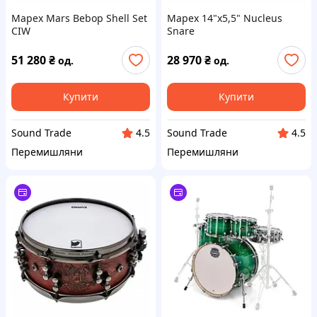
Mapex Mars Bebop Shell Set
Mapex 14"x5,5" Nucleus
CIW
Snare
51 280
₴
28 970
₴
од.
од.
Купити
Купити
Sound Trade
Sound Trade
4.5
4.5
Перемишляни
Перемишляни