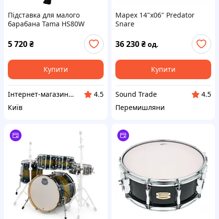
Підставка для малого
Mapex 14"x06" Predator
барабана Tama HS80W
Snare
5 720
₴
36 230
₴
од.
Купити
Купити
Інтернет-магазин MUSIC123
Sound Trade
4.5
4.5
Київ
Перемишляни