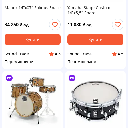
Mapex 14"x07" Solidus Snare
Yamaha Stage Custom
14"x5,5" Snare
34 250
₴
11 880
₴
од.
од.
Купити
Купити
Sound Trade
Sound Trade
4.5
4.5
Перемишляни
Перемишляни