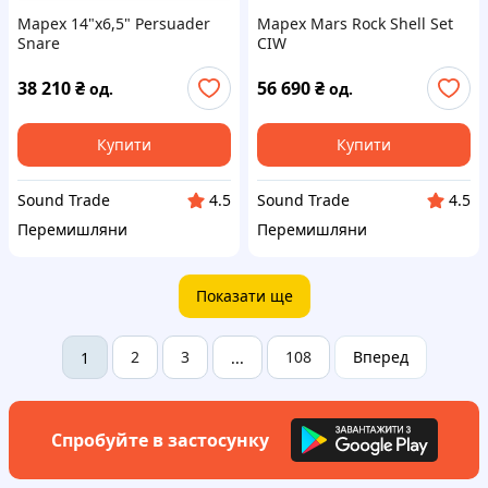
Mapex 14"x6,5" Persuader
Mapex Mars Rock Shell Set
Snare
CIW
38 210
₴
56 690
₴
од.
од.
Купити
Купити
Sound Trade
Sound Trade
4.5
4.5
Перемишляни
Перемишляни
Показати ще
2
3
108
Вперед
1
...
Спробуйте в застосунку