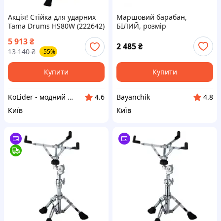
Акція! Стійка для ударних
Маршовий барабан,
Tama Drums HS80W (222642)
БІЛИЙ, розмір
- За кращою ціною!
14"*10"*16lug, бар.палички
5 913
₴
і ремені, 31,5 вис, діам-36
2 485
₴
13 140
₴
-55%
Купити
Купити
KoLider - модний магазин
Bayanchik
4.6
4.8
Київ
Київ