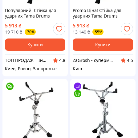
Популярний! Стійка для
Promo Ціна! Стійка для
ударних Tama Drums
ударних Tama Drums
HS80W (222642) - Краща
HS80W (222642) - тільки на
5 913
₴
5 913
₴
якість тільки на
ZaGrosh.com.ua
19 710
₴
13 140
₴
-70%
-55%
Nukleon.com.ua
Купити
Купити
ТОП ПРОДАЖ | Інтернет-супермаркет «NUKLEON»
ZaGrosh - супермаркет низьких цін
4.8
4.5
Киев, Ровно, Запорожье
Київ