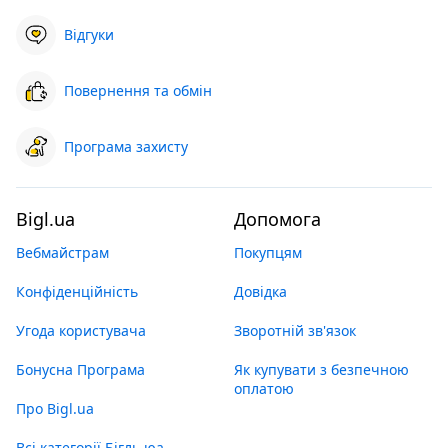
Відгуки
Повернення та обмін
Програма захисту
Bigl.ua
Допомога
Вебмайстрам
Покупцям
Конфіденційність
Довідка
Угода користувача
Зворотній зв'язок
Бонусна Програма
Як купувати з безпечною
оплатою
Про Bigl.ua
Всі категорії Бігль юа