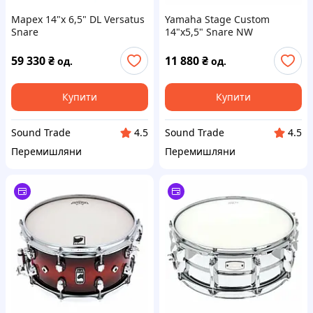
Mapex 14"x 6,5" DL Versatus
Yamaha Stage Custom
Snare
14"x5,5" Snare NW
59 330
₴
11 880
₴
од.
од.
Купити
Купити
Sound Trade
Sound Trade
4.5
4.5
Перемишляни
Перемишляни