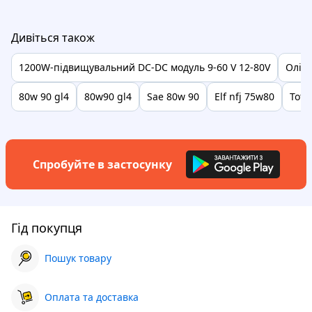
Дивіться також
1200W-підвищувальний DC-DC модуль 9-60 V 12-80V
Олія 
80w 90 gl4
80w90 gl4
Sae 80w 90
Elf nfj 75w80
Tota
Спробуйте в застосунку
Гід покупця
Пошук товару
Оплата та доставка