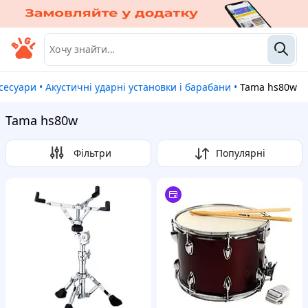
ксесуари
•
Акустичні ударні установки і барабани
•
Tama hs80w
Tama hs80w
Фільтри
Популярні