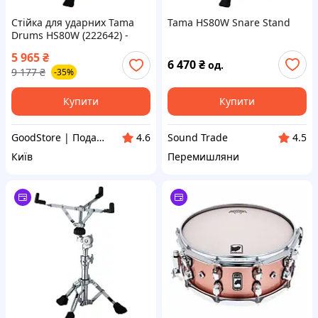
Стійка для ударних Tama
Tama HS80W Snare Stand
Drums HS80W (222642) -
оригінал
5 965
₴
6 470
₴
од.
9 177
₴
-35%
Купити
Купити
GoodStore | Подарунки, Товари для дому та работи
Sound Trade
4.6
4.5
Київ
Перемишляни