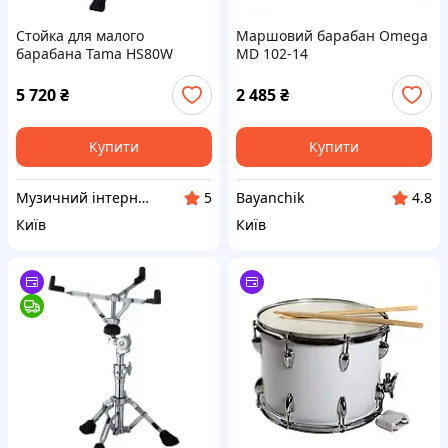
Стойка для малого
Маршовий барабан Omega
барабана Tama HS80W
MD 102-14
5 720
₴
2 485
₴
Купити
Купити
Музичний інтернет-магазин "БітКом"
Bayanchik
5
4.8
Київ
Київ