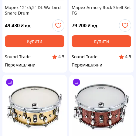
Mapex 12"x5,5" DL Warbird
Mapex Armory Rock Shell Set
Snare Drum
FG
49 430
₴
79 200
₴
од.
од.
Купити
Купити
Sound Trade
Sound Trade
4.5
4.5
Перемишляни
Перемишляни