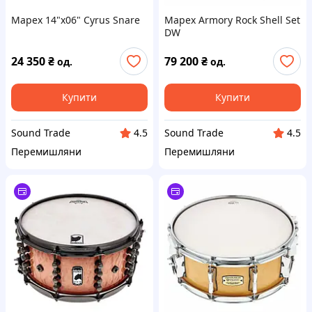
Mapex 14"x06" Cyrus Snare
Mapex Armory Rock Shell Set
DW
24 350
₴
79 200
₴
од.
од.
Купити
Купити
Sound Trade
Sound Trade
4.5
4.5
Перемишляни
Перемишляни