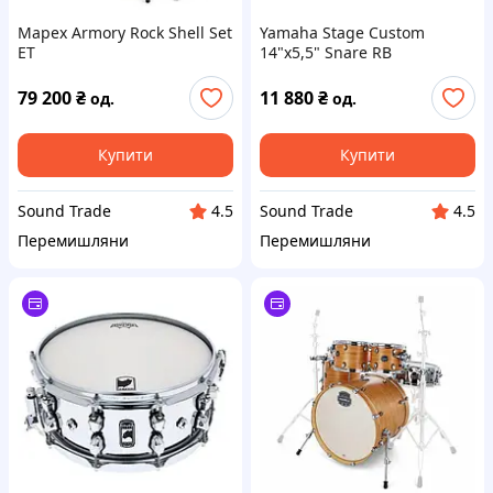
Mapex Armory Rock Shell Set
Yamaha Stage Custom
ET
14"x5,5" Snare RB
79 200
₴
11 880
₴
од.
од.
Купити
Купити
Sound Trade
Sound Trade
4.5
4.5
Перемишляни
Перемишляни