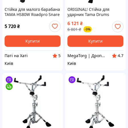
Стійка для малого барабана
ORIGINAL! Стійка для
TAMA HS80W Roadpro Snare
ударних Tama Drums
Stand
HS80W (222642) - Якість!
6 121
₴
Гарантія! MegaTorg.com.ua
5 720
₴
6 801
₴
-9%
Купити
Купити
Паті на Хаті
MegaTorg | Дропшиппінг та Опт
5
4.7
Київ
Київ