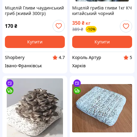
Міцелій Гливи чаудинський
Міцелій грибів гливи 1кг КЧ
гриб (живий 300гр)
китайський чорний
350
₴
кг
170
₴
389
₴
-10%
Купити
Купити
Shopbery
Король Артур
4.7
5
Івано-Франківськ
Харків