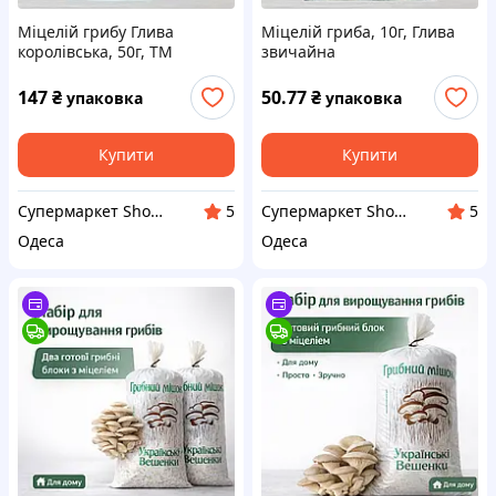
Міцелій грибу Глива
Міцелій гриба, 10г, Глива
королівська, 50г, ТМ
звичайна
Яскрава
147
₴
50.77
₴
упаковка
упаковка
Купити
Купити
Супермаркет ShopTour
Супермаркет ShopTour
5
5
Одеса
Одеса