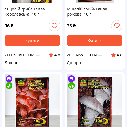
Міцелій гриба Глива
Міцелій гриба Глива
Королевська, 10 г
рожева, 10 г
36
₴
35
₴
Купити
Купити
ZELENSVIT.COM — інтернет магазин для фермера, садовода, дачника
ZELENSVIT.COM — інтернет магазин для фермера, садовода, дачника
4.8
4.8
Дніпро
Дніпро