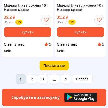
Міцелій Глива рожева 10 г
Міцелій Глива лимонна 10 г
Насіння країни
Насіння країни
35.2
₴
35.2
₴
35.7
₴
35.7
₴
-1%
-1%
Купити
Купити
Green Sheet
Green Sheet
5
5
Київ
Київ
Показати ще
2
3
9
Вперед
1
...
Спробуйте в застосунку