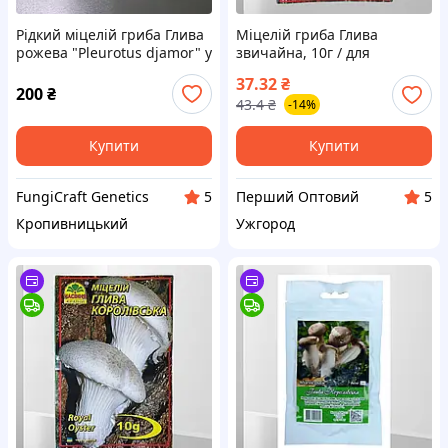
Рідкий міцелій гриба Глива
Міцелій гриба Глива
рожева "Pleurotus djamor" у
звичайна, 10г / для
шприці (10 мл.)
вирощування грибів
37.32
₴
200
₴
43.4
₴
-14%
Купити
Купити
FungiCraft Genetics
Перший Оптовий
5
5
Кропивницький
Ужгород