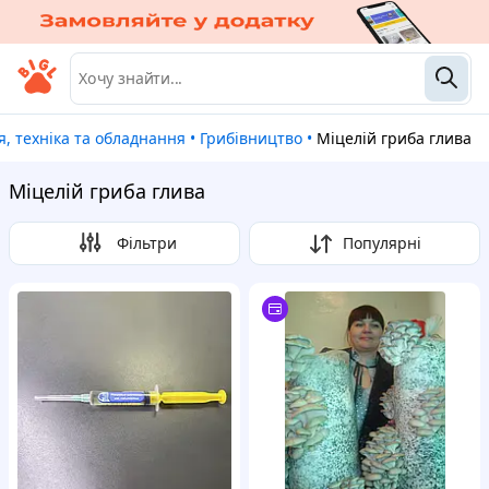
ія, техніка та обладнання
•
Грибівництво
•
Міцелій гриба глива
Міцелій гриба глива
Фільтри
Популярні