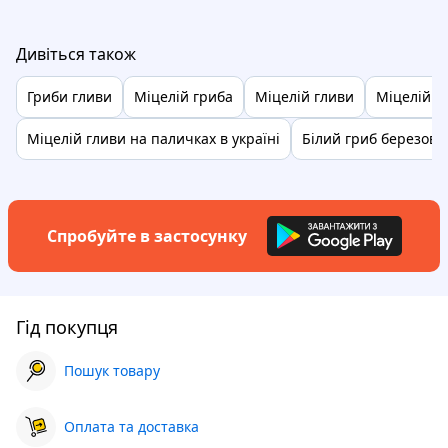
Дивіться також
Гриби гливи
Міцелій гриба
Міцелій гливи
Міцелій б
Міцелій гливи на паличках в україні
Білий гриб березовий
Спробуйте в застосунку
Гід покупця
Пошук товару
Оплата та доставка