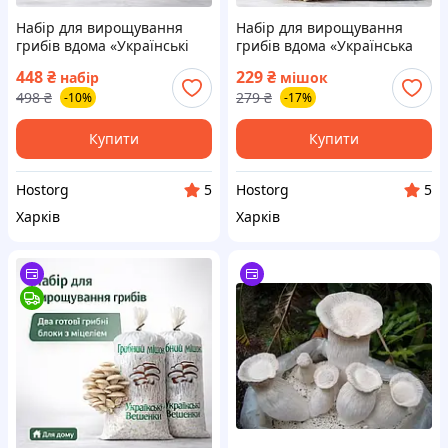
Набір для вирощування
Набір для вирощування
грибів вдома «Українські
грибів вдома «Українська
вешенки» — 2 комплекти,
глива» — готовий грибний
448
₴
229
₴
набір
мішок
готовий подарунковий
блок із засіяним міцелієм (1
498
₴
279
₴
-10%
-17%
набір із засіяним міцелієм
мішок)
Купити
Купити
Hostorg
Hostorg
5
5
Харків
Харків