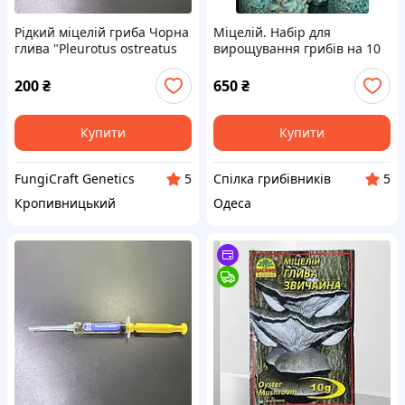
Рідкий міцелій гриба Чорна
Міцелій. Набір для
глива "Pleurotus ostreatus
вирощування грибів на 10
var. columbinus" у шприці
мішків з інструкцією.
(10 мл.)
200
₴
650
₴
Купити
Купити
FungiCraft Genetics
Спілка грибівників
5
5
Кропивницький
Одеса