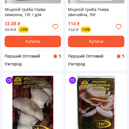
Міцелій гриба Глива
Міцелій гриба Глива
лимонна, 10г / для
звичайна, 50г
вирощування грибів
33.88
₴
114
₴
39.4
₴
132
₴
-14%
-14%
Купити
Купити
Перший Оптовий
Перший Оптовий
5
5
Ужгород
Ужгород