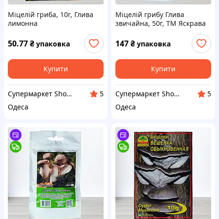
Міцелій гриба, 10г, Глива
Міцелій грибу Глива
лимонна
звичайна, 50г, ТМ Яскрава
50.77
₴
147
₴
упаковка
упаковка
Купити
Купити
Супермаркет ShopTour
Супермаркет ShopTour
5
5
Одеса
Одеса