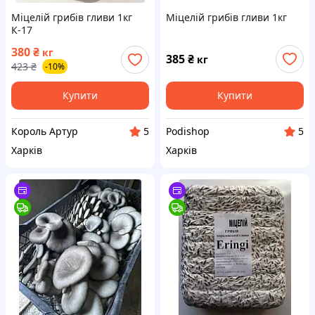
Міцелій грибів гливи 1кг
Міцелій грибів гливи 1кг
К-17
380
₴
кг
385
₴
кг
423
₴
-10%
Купити
Купити
Король Артур
Podishop
5
5
Харків
Харків