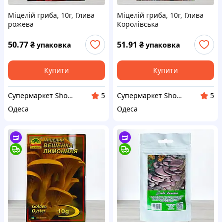
Міцелій гриба, 10г, Глива
Міцелій гриба, 10г, Глива
рожева
Королівська
50.77
₴
51.91
₴
упаковка
упаковка
Купити
Купити
Супермаркет ShopTour
Супермаркет ShopTour
5
5
Одеса
Одеса