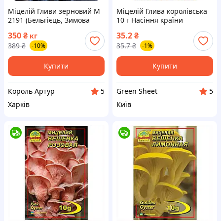
Міцелій Гливи зерновий M
Міцелій Глива королівська
2191 (Бельгієць, Зимова
10 г Насіння країни
Глива) 1 кг
350
₴
35.2
₴
кг
389
₴
35.7
₴
-10%
-1%
Купити
Купити
Король Артур
Green Sheet
5
5
Харків
Київ