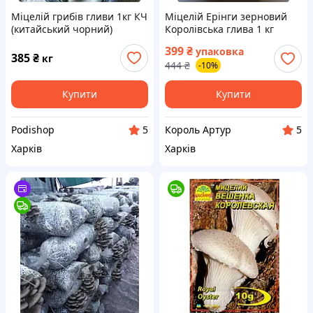
Міцелій грибів гливи 1кг КЧ
Міцелій Ерінги зерновий
(китайський чорний)
Королівська глива 1 кг
399
₴
упаковка
385
₴
кг
444
₴
-10%
Купити
Купити
Podishop
Король Артур
5
5
Харків
Харків