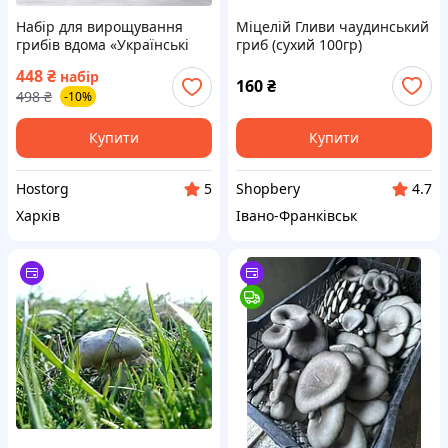
Набір для вирощування
Міцелій Гливи чаудинський
грибів вдома «Українські
гриб (сухий 100гр)
вешенки» — 2 комплекти,
448
₴
набір
готовий подвійний набір із
160
₴
498
₴
-10%
засіяним міцелієм
Купити
Купити
Hostorg
Shopbery
5
4.7
Харків
Івано-Франківськ