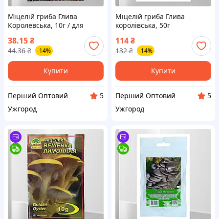
Міцелій гриба Глива
Міцелій гриба Глива
Королевська, 10г / для
королівська, 50г
вирощування грибів
38.15
₴
114
₴
44.36
₴
132
₴
-14%
-14%
Купити
Купити
Перший Оптовий
Перший Оптовий
5
5
Ужгород
Ужгород