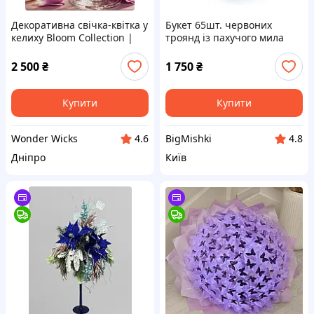
Декоративна свічка-квітка у
Букет 65шт. червоних
келиху Bloom Collection |
троянд із пахучого мила
Wonder Wicks
“Scarlet Luxe”
2 500
₴
1 750
₴
Купити
Купити
Wonder Wicks
BigMishki
4.6
4.8
Дніпро
Київ