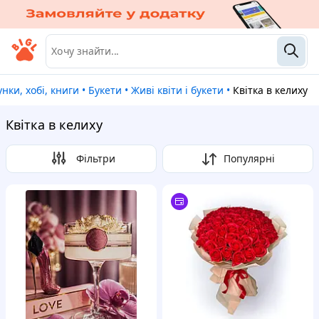
унки, хобі, книги
•
Букети
•
Живі квіти і букети
•
Квітка в келиху
Квітка в келиху
Фільтри
Популярні