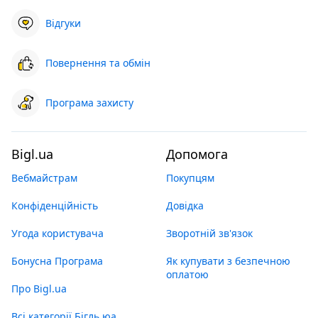
Відгуки
Повернення та обмін
Програма захисту
Bigl.ua
Допомога
Вебмайстрам
Покупцям
Конфіденційність
Довідка
Угода користувача
Зворотній зв'язок
Бонусна Програма
Як купувати з безпечною
оплатою
Про Bigl.ua
Всі категорії Бігль юа