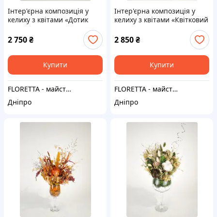
Інтер'єрна композиція у
Інтер'єрна композиція у
келиху з квітами «Дотик
келиху з квітами «Квітковий
жар-птиці» 20*45 см
блиск» 25*45 см
2 750
₴
2 850
₴
Купити
Купити
FLORETTA - майстерня емоцій
FLORETTA - майстерня емоцій
Дніпро
Дніпро