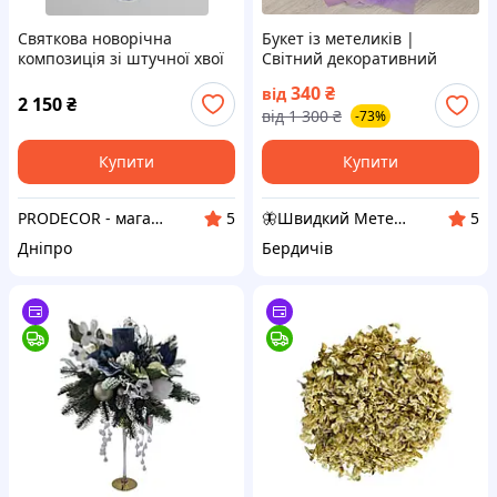
Святкова новорічна
Букет із метеликів |
композиція зі штучної хвої
Світний декоративний
та квітів у скляному келиху
подарунок ручної роботи
340
₴
від
2 150
₴
від
1 300
₴
-73%
Купити
Купити
PRODECOR - магазин штучних квітів, рослин та дерев
🦋Швидкий Метелик 🇺🇦 | Подарунки ручної роботи
5
5
Дніпро
Бердичів