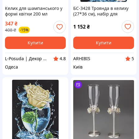
Келих для шампанського у
БС-3428 Троянда в келиху
формі квітки 200 мл
(27*36 см), набір для
рожево-зелений
вишивки бісером картини
347
₴
1 152
₴
408
₴
-15%
Купити
Купити
L-Posuda | Декор та посуда для вашего дома
ARHIBIS
4.8
5
Одеса
Київ