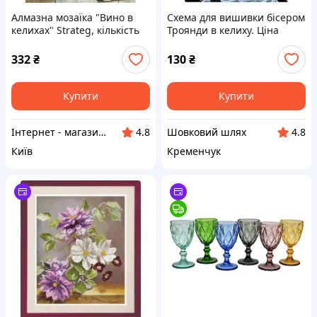
Алмазна мозаїка "Вино в
Схема для вишивки бісером
келихах" Strateg, кількість
Троянди в келиху. Ціна
квітів 28, кількість кольорів
вказана без бісера
11, 30х40 см.
332
₴
130
₴
Купити
Купити
Інтернет - магазин "Lion"
Шовковий шлях
4.8
4.8
Київ
Кременчук