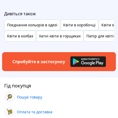
Дивіться також
Поєднання кольорів в одязі
Квіти в коробочці
Квіти в 
Квіти в колбах
Хатні квіти в горщиках
Папір для квітів 
Спробуйте в застосунку
Гід покупця
Пошук товару
Оплата та доставка