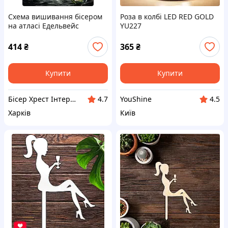
Схема вишивання бісером
Роза в колбі LED RED GOLD
на атласі Едельвейс
YU227
Троянда в келиху А-2-3068
414
₴
365
₴
Купити
Купити
Бісер Хрест Інтернет магазин
YouShine
4.7
4.5
Харків
Київ