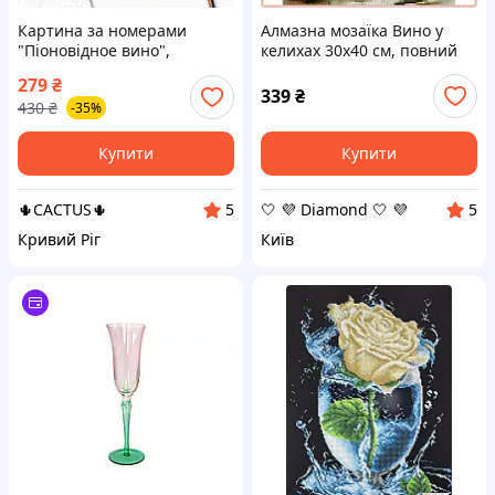
Картина за номерами
Алмазна мозаїка Вино у
"Піоновідное вино",
келихах 30х40 см, повний
натюрморт з червоними
набір інструментів та схема
279
₴
півоніями і келихом вина в
відповідності кольорів на
339
₴
430
₴
-35%
руці, 40x50 см, складність 3
полотні
Купити
Купити
🌵CACTUS🌵
🤍 💜 Diamond 🤍 💜
5
5
Кривий Ріг
Київ