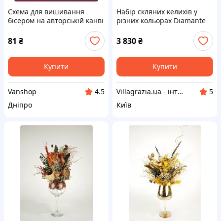
Схема для вишивання
Набір скляних келихів у
бісером на авторській канві
різних кольорах Diamante
СБ-038 "Квіти в келиху"
Brandani, 6 шт.
81
₴
3 830
₴
Купити
Купити
Vanshop
Villagrazia.ua - інтернет-магазин Villa Grazia
4.5
5
Дніпро
Київ