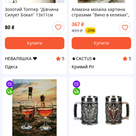
Золотий Топпер "Дівчина
Алмазна мозаїка картина
Силует Бокал" 13х11cм
стразами "Вино в келихах",
Фігурка на Торт у Квіти з
30х40 см, на підрамнику,
367
₴
Дзеркального Пластику
Середньої Складності, 28
80
₴
459
₴
-20%
Напис Золото
кольорів, для дорослих 18+
Купити
Купити
НЕВАЛЯШКА ♥️
🌵CACTUS🌵
5
5
Одеса
Кривий Ріг