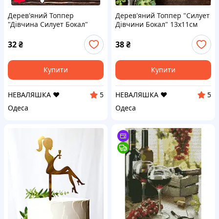
Дерев'яний Топпер
Дерев'яний Топпер "Силует
"Дівчина Силует Бокал"
Дівчини Бокал" 13х11см
Напис 13х11см Білий Топер
Топер для Торта, у Букет
для Торта, у Букет Квіти
Квіти Фігурка з Фанери
32
₴
38
₴
Фігурка з ЛДВП
Купити
Купити
НЕВАЛЯШКА ♥️
НЕВАЛЯШКА ♥️
5
5
Одеса
Одеса