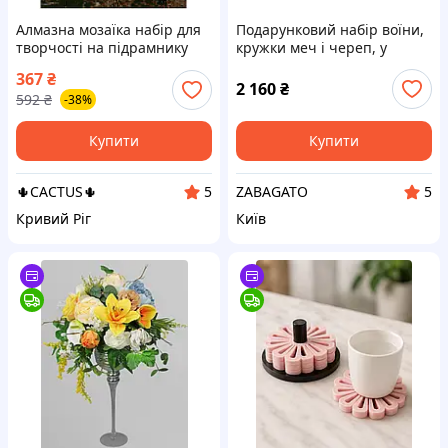
Алмазна мозаїка набір для
Подарунковий набір воїни,
творчості на підрамнику
кружки меч і череп, у
"Захід в келиху" 30х40 см,
наборі 2 пивні келихи з
367
₴
середня складність, 25
черепами двох кольорів по
2 160
₴
592
₴
-38%
кольорів, 18+
500 мл
Купити
Купити
🌵CACTUS🌵
ZABAGATO
5
5
Кривий Ріг
Київ