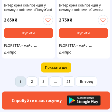
Інтер'єрна композиція у
Інтер'єрна композиція у
келиху з квітами «Полум'яні
келиху з квітами «Символ
барви» 23*40 см
процвітання» 20*45 см
2 850
₴
2 750
₴
Купити
Купити
FLORETTA - майстерня емоцій
FLORETTA - майстерня емоцій
Дніпро
Дніпро
Показати ще
2
3
21
Вперед
1
...
Спробуйте в застосунку