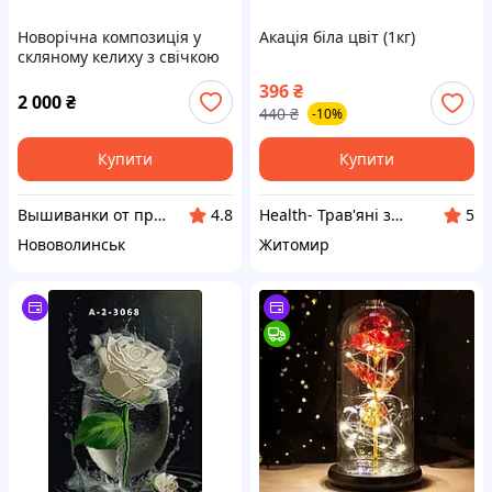
Новорічна композиція у
Акація біла цвіт (1кг)
скляному келиху з свічкою
396
₴
2 000
₴
440
₴
-10%
Купити
Купити
Вышиванки от производителя «Волинські візерунки»
Health- Трав'яні збори, коріння, плоди та насіння
4.8
5
Нововолинськ
Житомир