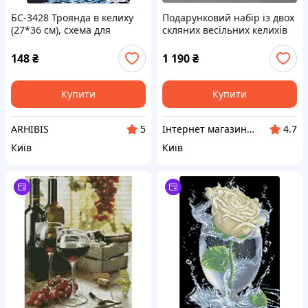
БС-3428 Троянда в келиху
Подарунковий набір із двох
(27*36 см), схема для
скляних весільних келихів
вишивки бісером картини
"Троянди" у вишуканому
дизайні висота 28 см
148
₴
1 190
₴
Купити
Купити
ARHIBIS
Інтернет магазин "Grifons"
5
4.7
Київ
Київ