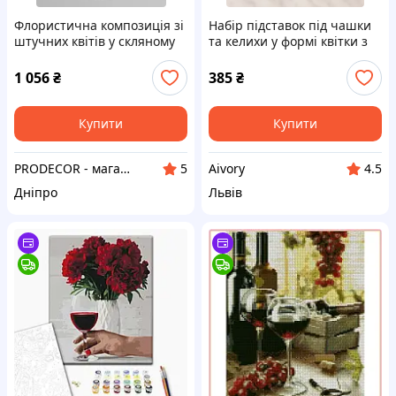
Флористична композиція зі
Набір підставок під чашки
штучних квітів у скляному
та келихи у формі квітки з
келиху-підсвічнику, висота
тримачем. Aivory
62 см
1 056
₴
385
₴
Купити
Купити
PRODECOR - магазин штучних квітів, рослин та дерев
Aivory
5
4.5
Дніпро
Львів