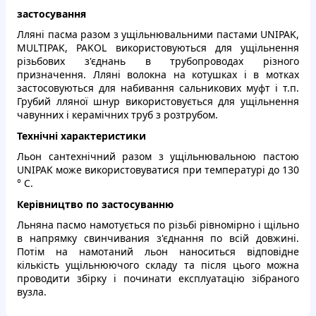
застосування
Лляні пасма разом з ущільнювальними пастами UNIPAK,
MULTIPAK, PAKOL використовуються для ущільнення
різьбових з'єднань в трубопроводах різного
призначення. Лляні волокна на котушках і в мотках
застосовуються для набивання сальникових муфт і т.п.
Грубий лляної шнур використовується для ущільнення
чавунних і керамічних труб з розтрубом.
Технічні характеристики
Льон сантехнічний разом з ущільнювальною пастою
UNIPAK може використовуватися при температурі до 130
° С.
Керівництво по застосуванню
Льняна пасмо намотується по різьбі рівномірно і щільно
в напрямку свинчивания з'єднання по всій довжині.
Потім на намотаний льон наноситься відповідне
кількість ущільнюючого складу та після цього можна
проводити збірку і починати експлуатацію зібраного
вузла.