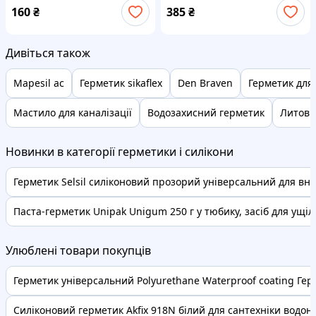
160
₴
385
₴
Дивіться також
Mapesil ac
Герметик sikaflex
Den Braven
Герметик для
Мастило для каналізації
Водозахисний герметик
Литови
Новинки в категорії герметики і силікони
Герметик Selsil силіконовий прозорий універсальний для внут
Паста-герметик Unipak Unigum 250 г у тюбику, засіб для ущіль
Улюблені товари покупців
Герметик універсальний Polyurethane Waterproof coating Герм
Силіконовий герметик Akfix 918N білий для сантехніки водоне