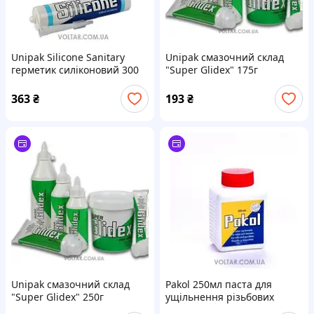
Unipak Silicone Sanitary
Unipak cмазочний склад
герметик силіконовий 300
"Super Glidex" 175г
мл Бeлий
(пластиковий тюбик)
363
₴
193
₴
Unipak cмазочний склад
Pakol 250мл паста для
"Super Glidex" 250г
ущільнення різьбових
(пластикова пляшка)
з'єднань