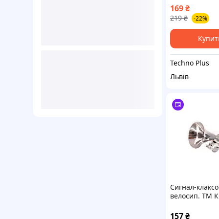
BB3201A Pink
169
₴
219
₴
-22%
Купит
Techno Plus
Львів
Сигнал-клаксо
велосип. ТМ 
157
₴