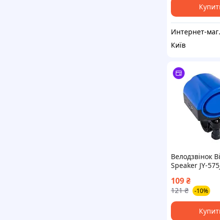
Купит
Интернет-магазин
Київ
Велодзвінок Bi
Speaker JY-575
батарейках
109
₴
121
₴
-10%
Купит