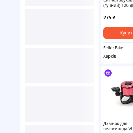
(гучний) 120 д
велосипеда, с
275
₴
Купит
Feller.Bike
Харків
Дзвінок для
велосипеда VL