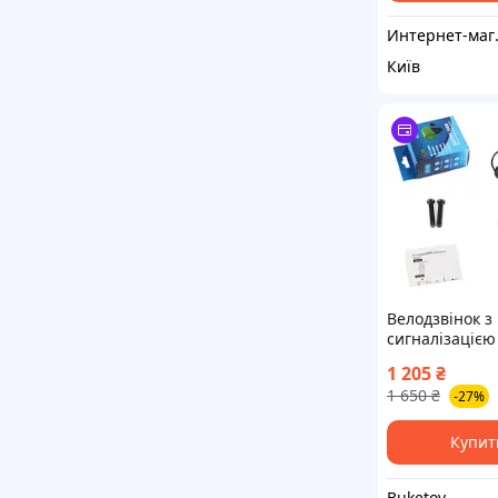
Интернет-магазин
Київ
Велодзвінок з
сигналізаціє
SD-603, 4xAG13
1 205
₴
1 650
₴
-27%
Купит
Buketov