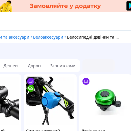
и та аксесуари
•
Велоаксесуари
•
Велосипедні дзвінки та клаксони
Дешеві
Дорогі
Зі знижками
вий
Сигнал звуковий
Дзвінок для