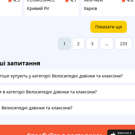
4.5
4.7
4.6
Кривий Ріг
Харків
Показати ще
2
3
233
1
...
ші запитання
іше купують у категорії Велосипедні дзвінки та клаксони?
и в категорії Велосипедні дзвінки та клаксони?
а Велосипедні дзвінки та клаксони?