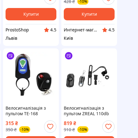
428
₴
-10%
корпусом
Купити
Купити
ProstoShop
Интернет-магазин Восторг Онлайн - товары для различных людей!
4.5
4.5
Львів
Київ
Велосигналізація з
Велосигналізація з
пультом TE-168
пультом ZREAL 110db
315
₴
819
₴
350
₴
910
₴
-10%
-10%