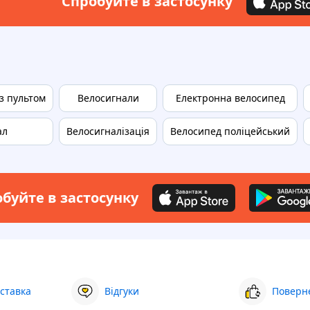
Спробуйте в застосунку
з пультом
Велосигнали
Електронна велосипед
ал
Велосигналізація
Велосипед поліцейський
буйте в застосунку
ставка
Відгуки
Поверне