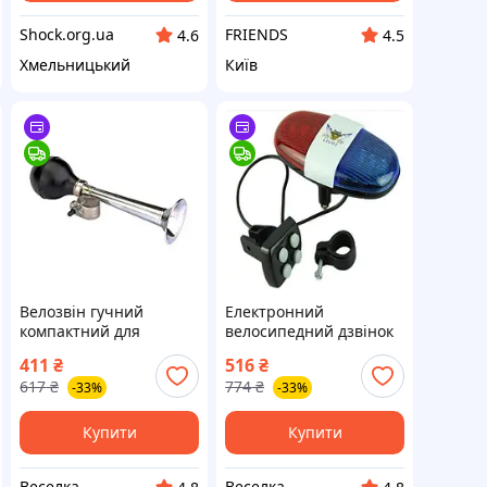
Shock.org.ua
FRIENDS
4.6
4.5
Хмельницький
Київ
Велозвін гучний
Електронний
компактний для
велосипедний дзвінок
велосипеда
із сиреною 6
411
₴
516
₴
універсальний гудок
світлодіодів для
617
₴
774
₴
-33%
-33%
для безпеки та
безпеки та розваг
комфорту FLAME
FLAME
Купити
Купити
Веселка
Веселка