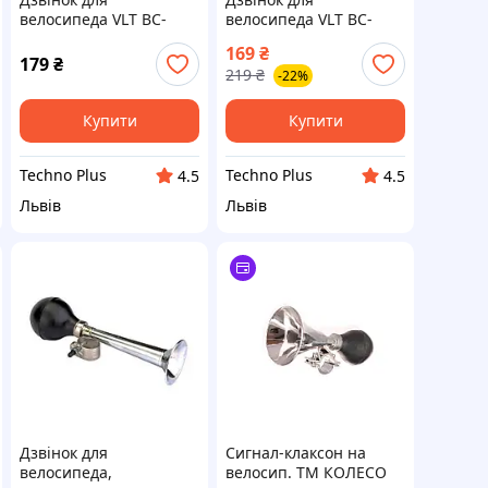
велосипеда VLT BC-
велосипеда VLT BC-
BB3204 Blue
BB3201A Light Green
169
₴
179
₴
219
₴
-22%
Купити
Купити
Techno Plus
Techno Plus
4.5
4.5
Львів
Львів
Дзвінок для
Сигнал-клаксон на
велосипеда,
велосип. ТМ КОЛЕСО