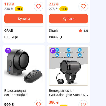
велодзвінок, гудок,
119
₴
232
₴
КЛАКСОН
238
₴
278
₴
-50%
-16%
Купити
Купити
GRAB
Shark
4.5
Вінниця
Вінниця
Велосипедна
Велодзвінок із
сигналізація з
сигналізацією SunDING
бездротовим пультом
SD-603, 4xAG13
386
₴
та водонепроникним
999
₴