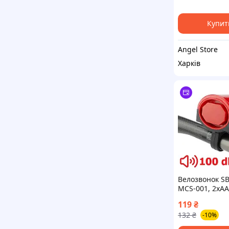
Купит
Angel Store
Харків
Велозвонок SB
MCS-001, 2xA
119
₴
132
₴
-10%