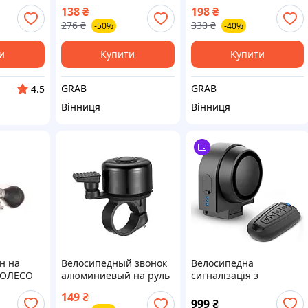
140дБ, клаксон
СИРЕНА
138
₴
198
₴
276
₴
330
₴
-50%
-40%
и
Купити
Купити
GRAB
GRAB
4.5
Вінниця
Вінниця
н на
Велосипедный звонок
Велосипедна
КОЛЕСО
алюминиевый на руль
сигналізація з
22 мм черный
бездротовим пультом
149
₴
JGGW_149
та водонепроникним
999
₴