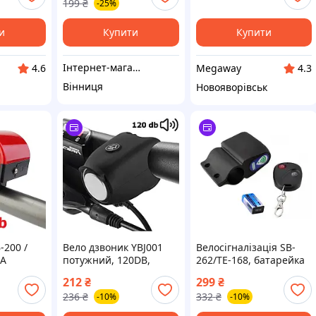
199
₴
-25%
корпусом
и
Купити
Купити
Інтернет-магазин "Super Puper"
Megaway
4.6
4.3
Вінниця
Новояворівськ
-200 /
Вело дзвоник YBJ001
Велосігналізація SB-
AA
потужний, 120DB,
262/TE-168, батарейка
2хCR2032
6F22
212
₴
299
₴
236
₴
332
₴
-10%
-10%