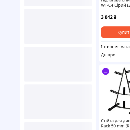
WT-C4 Сірий (
3 042
₴
Купит
Ін
Дніпро
Стійка для дис
Rack 50 mm (R