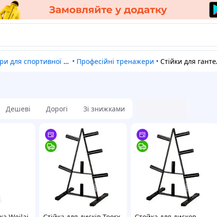
и для спортивної інфраструктури
•
Професійні тренажери
•
Стійки для гантелей, гриф
Дешеві
Дорогі
Зі знижками
ка Weilai
Стійка для дисків Toorx
Стойка для дисков