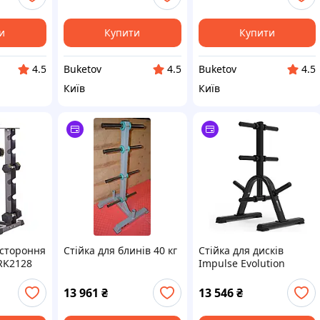
и
Купити
Купити
Buketov
Buketov
4.5
4.5
4.5
Київ
Київ
истороння
Стійка для блинів 40 кг
Стійка для дисків
RK2128
Impulse Evolution
(ROU_1442808)
13 961
₴
13 546
₴