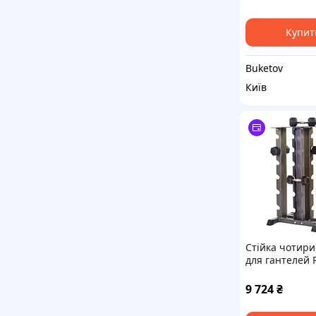
Купит
Buketov
Київ
Стійка чотир
для гантелей 
9 724
₴