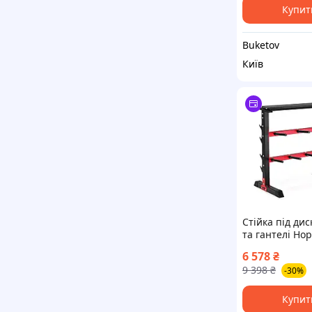
Купит
Buketov
Київ
Стійка під дис
та гантелі Hop
HS-1007A
6 578
₴
9 398
₴
-30%
Купит