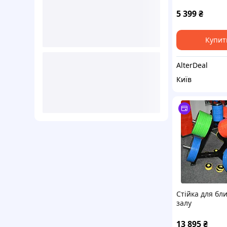
AlterDeal -thril
unlimited-choi
5 399
₴
Купит
AlterDeal
Київ
Стійка для бли
залу
13 895
₴