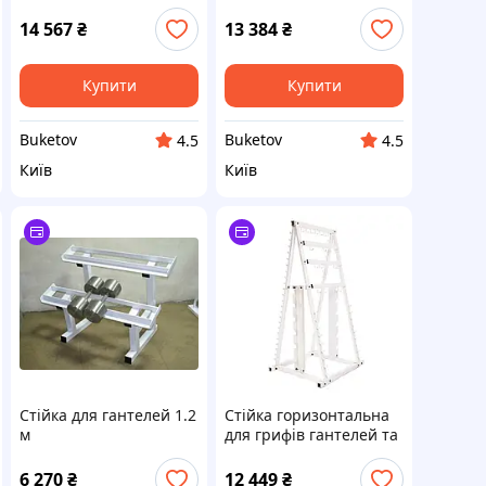
2654
бодібарів Zelart
RK5401C
14 567
₴
13 384
₴
Купити
Купити
Buketov
Buketov
4.5
4.5
Київ
Київ
Стійка для гантелей 1.2
Стійка горизонтальна
м
для грифів гантелей та
штанг Zelart SC-8042A
6 270
₴
12 449
₴