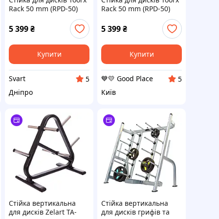
Rack 50 mm (RPD-50)
Rack 50 mm (RPD-50)
/Svart/ -stunning-
GoodPlace -worry-free-
products-for-life-
shopping-
5 399
₴
5 399
₴
Купити
Купити
Svart
💙💛 Good Place
5
5
Дніпро
Київ
Стійка вертикальна
Стійка вертикальна
для дисків Zelart TA-
для дисків грифів та