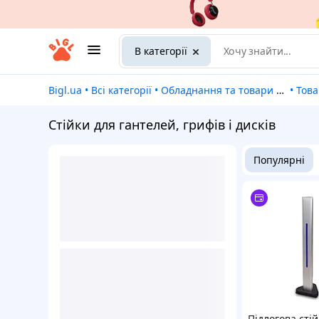
В категорії
Bigl.ua
•
Всі категорії
•
Обладнання та товари для надання послуг
•
Товар
Стійки для гантелей, грифів і дисків
Популярні
Підлогова стій