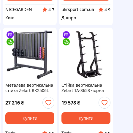
NICEGARDEN
ukrsport.com.ua
4.7
4.9
Київ
Дніпро
Металева вертикальна
Стійка вертикальна
стійка Zelart RK2506L
Zelart TA-3653 чорна
чорна для зберігання
для дисків штанг
гантелей тренувань
бодібарів у залі спорту,
27 216
₴
19 578
₴
універсальна
Купити
Купити
Tevio
Tevio