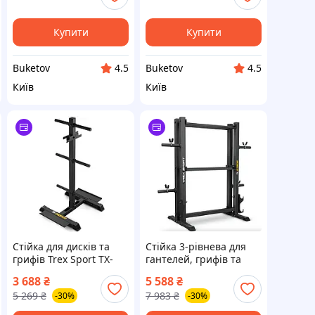
Купити
Купити
Buketov
Buketov
4.5
4.5
Київ
Київ
Стійка для дисків та
Стійка 3-рівнева для
грифів Trex Sport TX-
гантелей, грифів та
065WR з полицями
гирь Trex Sport TX-
3 688
₴
5 588
₴
075DR
5 269
₴
7 983
₴
-30%
-30%