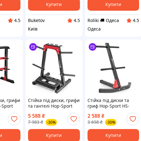
и
Купити
Купити
Buketov
Roliki 🚚 Одеса
4.5
4.5
4.5
Київ
Одеса
ки, грифи
Стійка під диски, грифи
Стійка під диски та
-Sport
та гантелі Hop-Sport
гриф Hop-Sport HS-
HS-1008A
1005A
5 588
₴
2 588
₴
7 983
₴
3 698
₴
-30%
-30%
и
Купити
Купити