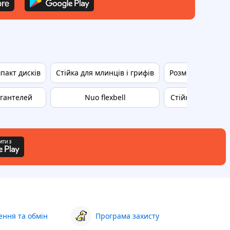
мпакт дисків
Стійка для млинців і грифів
Розміри гантеле
 гантелей
Nuo flexbell
Стійки для гриф
ння та обмін
Програма захисту