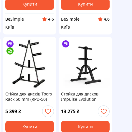
Купити
Купити
BeSimple
BeSimple
4.6
4.6
Київ
Київ
Стійка для дисків Toorx
Стойка для дисков
Rack 50 mm (RPD-50)
Impulse Evolution
original. акція
5 399
₴
13 275
₴
Купити
Купити