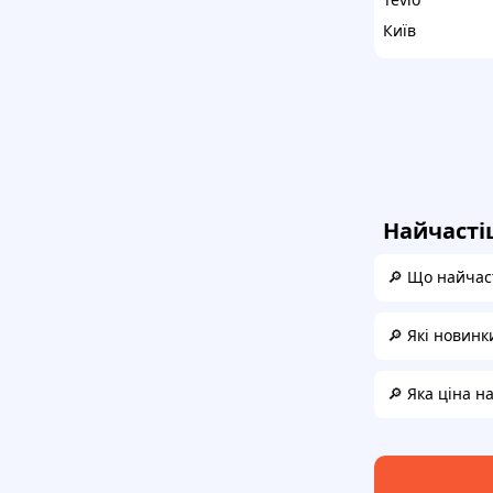
Київ
Найчасті
🔎 Що найчаст
🔎 Які новинки
🔎 Яка ціна на