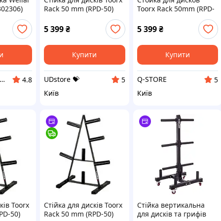
302306)
Rack 50 mm (RPD-50)
Toorx Rack 50mm (RPD-
UDstore -store-with-
50) Q-STORE -shopping-
good-prices-
without-problems-
5 399
₴
5 399
₴
и
Купити
Купити
тернет-магазин "Winner"
UDstore 💝
Q-STORE
4.8
5
5
Київ
Київ
ків Toorx
Стійка для дисків Toorx
Стійка вертикальна
PD-50)
Rack 50 mm (RPD-50)
для дисків та грифів