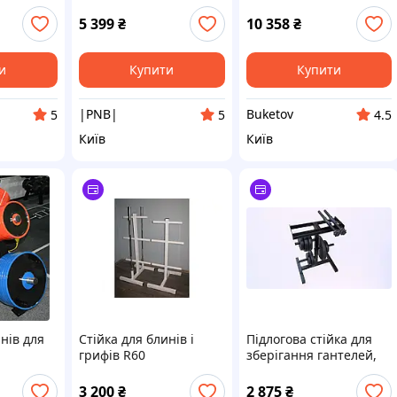
ling-
!|PNB|!
пересувна Zelart TA-
ce-
2273
5 399
₴
10 358
₴
и
Купити
Купити
|PNB|
Buketov
5
5
4.5
Київ
Київ
нів для
Стійка для блинів і
Підлогова стійка для
грифів R60
зберігання гантелей,
блинів, грифів. 11.5 см
під гриф
3 200
₴
2 875
₴