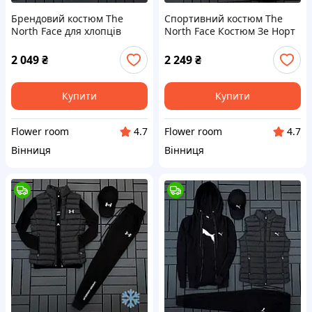
Брендовий костюм The
Спортивний костюм The
North Face для хлопців
North Face Костюм Зе Норт
Костюм Зе Норт Фейс
Фейс зіпка штани жилетка
футболка штани жилетка
кепка
2 049
₴
2 249
₴
кепка
Купити
Купити
Flower room
Flower room
4.7
4.7
Вінниця
Вінниця