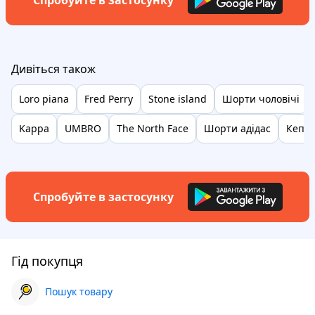
Спробуйте в застосунку
Дивіться також
Loro piana
Fred Perry
Stone island
Шорти чоловічі
Kappa
UMBRO
The North Face
Шорти адідас
Кепка
Спробуйте в застосунку
Гід покупця
Пошук товару