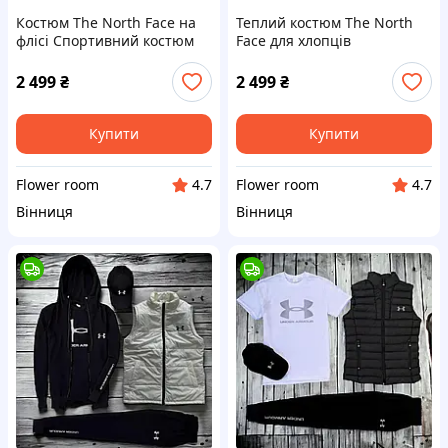
Костюм The North Face на
Теплий костюм The North
флісі Спортивний костюм
Face для хлопців
Зе Норт Фейс зіпка штани
Спортивний костюм Зе
футболка жилетка кепка
Норт Фейс зіпка штани
2 499
₴
2 499
₴
футболка куртка шапка
Купити
Купити
Flower room
Flower room
4.7
4.7
Вінниця
Вінниця