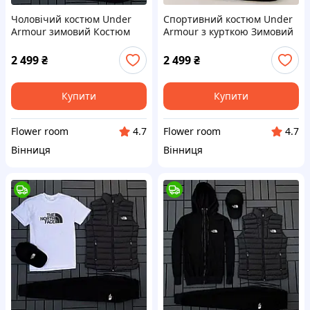
Чоловічий костюм Under
Спортивний костюм Under
Armour зимовий Костюм
Armour з курткою Зимовий
Андер Армор зіпка штани
костюм Андер Армор куртка
жилетка футболка кепка
костюм футболка шапка
2 499
₴
2 499
₴
Купити
Купити
Flower room
Flower room
4.7
4.7
Вінниця
Вінниця