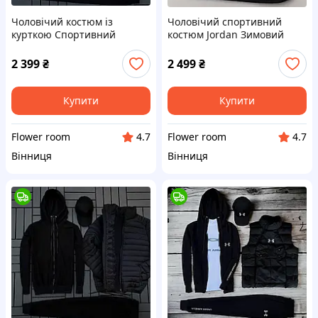
Чоловічий костюм із
Чоловічий спортивний
курткою Спортивний
костюм Jordan Зимовий
костюм зіпка штани
костюм Джордан куртка
футболка кепка куртка
костюм футболка шапка
2 399
₴
2 499
₴
Купити
Купити
Flower room
Flower room
4.7
4.7
Вінниця
Вінниця