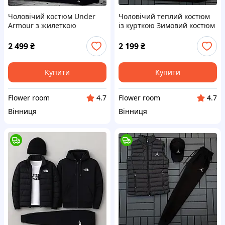
Чоловічий костюм Under
Чоловічий теплий костюм
Armour з жилеткою
із курткою Зимовий костюм
Спортивний костюм Андер
світшот штани кепка куртка
Армор-зипка штани
2 499
₴
2 199
₴
жилетка футболка кепка
Купити
Купити
Flower room
Flower room
4.7
4.7
Вінниця
Вінниця