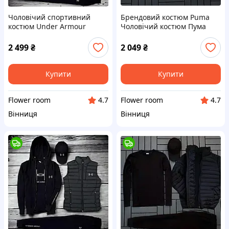
Чоловічий спортивний
Брендовий костюм Puma
костюм Under Armour
Чоловічий костюм Пума
Костюм Андер Армор зіпка
футболка штани жилетка
штани жилетка футболка
кепка
2 499
₴
2 049
₴
кепка
Купити
Купити
Flower room
Flower room
4.7
4.7
Вінниця
Вінниця