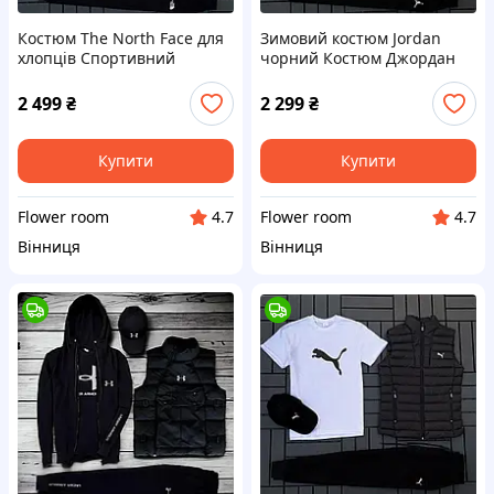
Костюм The North Face для
Зимовий костюм Jordan
хлопців Спортивний
чорний Костюм Джордан
костюм Зе Норт Фейс зіпка
на флісі зипка + штани +
штани футболка жилетка
жилетка + кепка
2 499
₴
2 299
₴
кепка
Купити
Купити
Flower room
Flower room
4.7
4.7
Вінниця
Вінниця