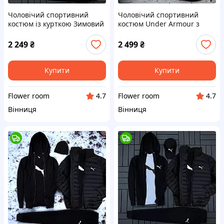
Чоловічий спортивний
Чоловічий спортивний
костюм із курткою Зимовий
костюм Under Armour з
костюм зіпка штани кепка
жилеткою Спортивний
куртка
костюм Андер Армор-зипка
2 249
₴
2 499
₴
штани жилетка футболка
кепка
Купити
Купити
Flower room
Flower room
4.7
4.7
Вінниця
Вінниця