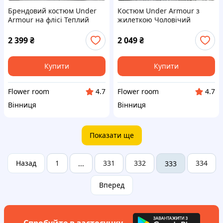
Брендовий костюм Under
Костюм Under Armour з
Armour на флісі Теплий
жилеткою Чоловічий
костюм Андер Армор-зипка
костюм Андер Армор
штани жилетка футболка
футболка штани жилетка
2 399
₴
2 049
₴
кепка
кепка
Купити
Купити
Flower room
Flower room
4.7
4.7
Вінниця
Вінниця
Показати ще
Назад
1
331
332
334
...
333
Вперед