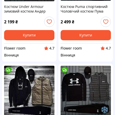
Костюм Under Armour
Костюм Puma спортивний
зимовий костюм Андер
Чоловічий костюм Пума
Армор світшот штани
зіпка штани футболка
жилетка кепка
жилетка кепка
2 199
₴
2 499
₴
Купити
Купити
Flower room
Flower room
4.7
4.7
Вінниця
Вінниця