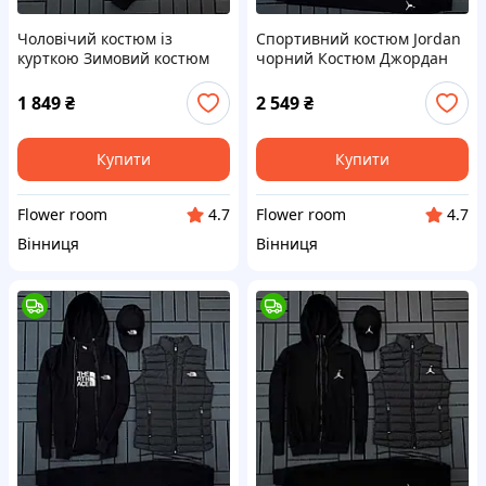
Чоловічий костюм із
Спортивний костюм Jordan
курткою Зимовий костюм
чорний Костюм Джордан
штани кепка куртка
на флісі зипка + штани +
футболка + жилетка+кепка
1 849
₴
2 549
₴
Купити
Купити
Flower room
Flower room
4.7
4.7
Вінниця
Вінниця