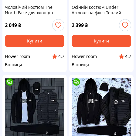
Чоловічий костюм The
Осінній костюм Under
North Face для хлопців
Armour на флісі Теплий
Костюм Зе Норт Фейс
костюм Андер Армор-зипка
футболка штани жилетка
штани жилетка футболка
2 049
₴
2 399
₴
кепка
кепка
Купити
Купити
Flower room
Flower room
4.7
4.7
Вінниця
Вінниця