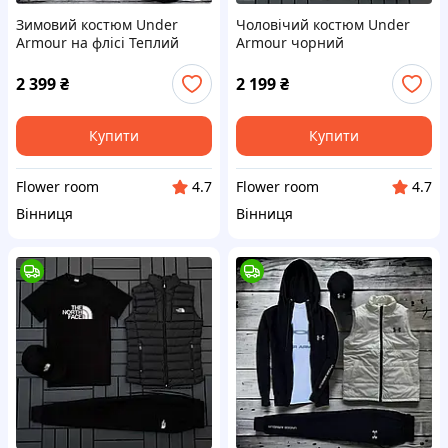
Зимовий костюм Under
Чоловічий костюм Under
Armour на флісі Теплий
Armour чорний
костюм Андер Армор-зипка
Спортивний костюм Ардер
штани жилетка футболка
Армор світшот штани
2 399
₴
2 199
₴
кепка
жителка кепка
Купити
Купити
Flower room
Flower room
4.7
4.7
Вінниця
Вінниця