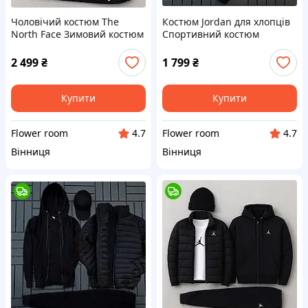
Чоловічий костюм The
Костюм Jordan для хлопців
North Face Зимовий костюм
Спортивний костюм
Зе Норт Фейс куртка
Джордан жилетка + штанці
костюм футболка шапка
+ кепка
2 499
₴
1 799
₴
Купити
Купити
Flower room
Flower room
4.7
4.7
Вінниця
Вінниця