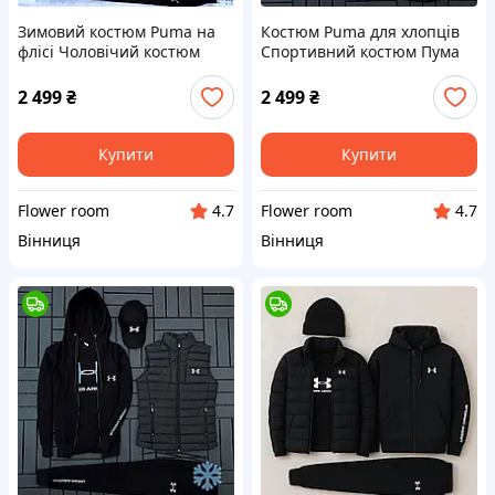
Зимовий костюм Puma на
Костюм Puma для хлопців
флісі Чоловічий костюм
Спортивний костюм Пума
Пума зіпка штани футболка
зіпка штани футболка кепка
куртка шапка
куртка
2 499
₴
2 499
₴
Купити
Купити
Flower room
Flower room
4.7
4.7
Вінниця
Вінниця