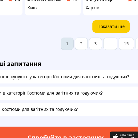
Київ
Харків
Показати ще
2
3
15
1
...
ші запитання
іше купують у категорії Костюми для вагітних та годуючих?
и в категорії Костюми для вагітних та годуючих?
а Костюми для вагітних та годуючих?
Спробуйте в застосунку