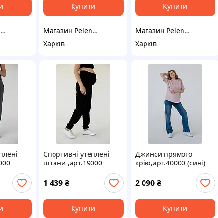
и
Купити
Купити
Магазин Pelenki_kh
Магазин Pelenki_kh
Магазин Pelenki_kh
Харків
Харків
плені
Спортивні утеплені
Джинси прямого
000
штани ,арт.19000
крію,арт.40000 (сині)
m&cosy"
(чорний) "Warm&cosy"
"Simple&Basic"
1 439
₴
2 090
₴
и
Купити
Купити