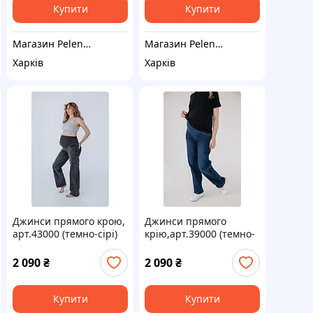
Купити
Купити
Магазин Pelenki_kh
Магазин Pelenki_kh
Харків
Харків
Джинси прямого крою,
Джинси прямого
арт.43000 (темно-сірі)
крію,арт.39000 (темно-
"Simple&Basic"
сині) "Simple&Basic"
2 090
₴
2 090
₴
Купити
Купити