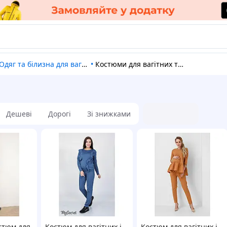
Одяг та білизна для вагітних та годуючих
•
Костюми для вагітних та годуючих
Дешеві
Дорогі
Зі знижками
стюм для
Костюм для вагітних і
Костюм для вагітних і