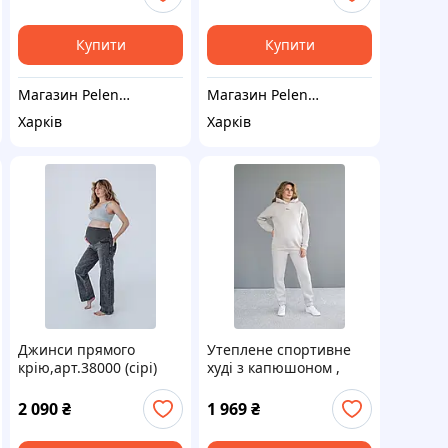
Купити
Купити
Магазин Pelenki_kh
Магазин Pelenki_kh
Харків
Харків
Джинси прямого
Утеплене спортивне
крію,арт.38000 (сірі)
худі з капюшоном ,
"Simple&Basic"
арт.29000 (бежевий)
"Warm&cosy"
2 090
₴
1 969
₴