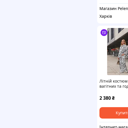
Харків
Літній костюм
вагітних та г
Cadiz чорно-б
2 380
₴
Купит
Ін