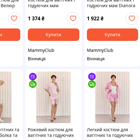
e Велюр
годуючих мам
годуючих мам Dianora
73154-4
MySecret, SHAIA ST-
1875(1929) 1080 XS
18.021 L
1 374
₴
1 922
₴
и
Купити
Купити
MammyClub
MammyClub
Вінниця
Вінниця
гітних та
Рожевий костюм для
Легкий костюм для
болка та
вагітних та годуючих
вагітних та годуючих