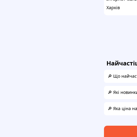
Харків
Найчасті
🔎 Що найчаст
🔎 Які новинк
🔎 Яка ціна н