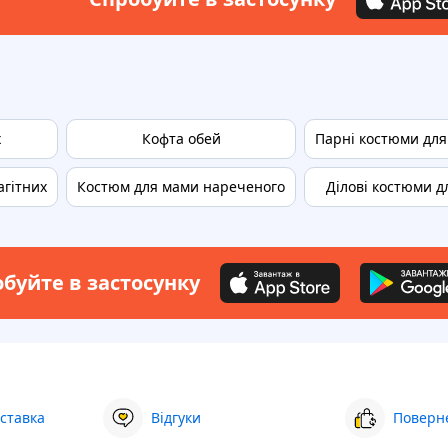
х
Кофта обей
Парні костюми для
агітних
Костюм для мами нареченого
Ділові костюми д
буйте в застосунку
ставка
Відгуки
Поверне