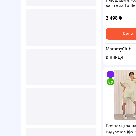
вагітних To B
Графітовий 44
48
2 498
₴
Купит
MammyClub
Вінниця
Костюм для ва
годуючих (фут