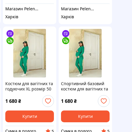
Магазин Pelenki_kh
Магазин Pelenki_kh
Харків
Харків
Костюм для вагітних та
Спортивний базовий
годуючих ХL розмір 50
костюм для вагітних та
годуючих розмір XXL
1 680
₴
1 680
₴
Купити
Купити
Сумка в пологовий - швидка відправка, кращий сервіс. Для матусь та малюків
Сумка в пологовий - швидка відправка, кращий сервіс. Для матусь та малюків
5
5