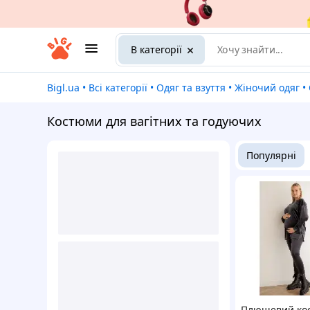
В категорії
Bigl.ua
•
Всі категорії
•
Одяг та взуття
•
Жіночий одяг
•
Костюми для вагітних та годуючих
Популярні
Плюшевий ко