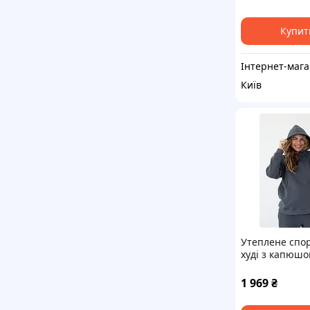
Купит
Ін
Київ
Утеплене спо
худі з капюшо
арт.29000 (гра
"Warm&cosy"
1 969
₴