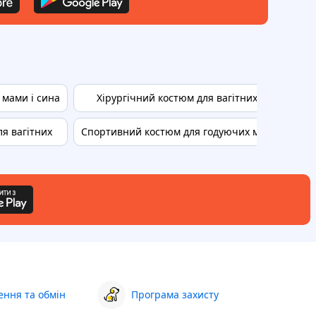
 мами і сина
Хірургічний костюм для вагітних
ля вагітних
Спортивний костюм для годуючих мам
Кофт
ння та обмін
Програма захисту