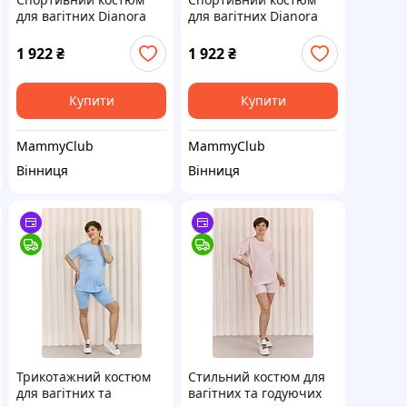
для вагітних Dianora
для вагітних Dianora
Блакитний 2085 L
Сірий 2005 L
1 922
₴
1 922
₴
Купити
Купити
MammyClub
MammyClub
Вінниця
Вінниця
Трикотажний костюм
Стильний костюм для
для вагітних та
вагітних та годуючих