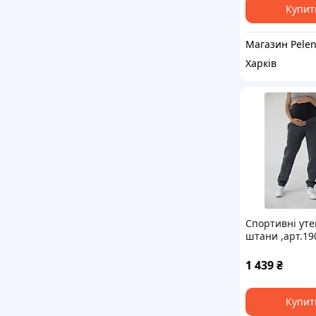
Купит
Харків
Спортивні уте
штани ,арт.19
(графіт) "War
1 439
₴
Купит