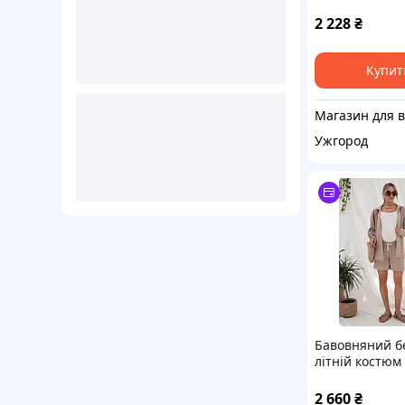
велосипедки)
лимонного кол
2 228
₴
Купит
Ужгород
Бавовняний б
літній костюм
вагітних та го
2 660
₴