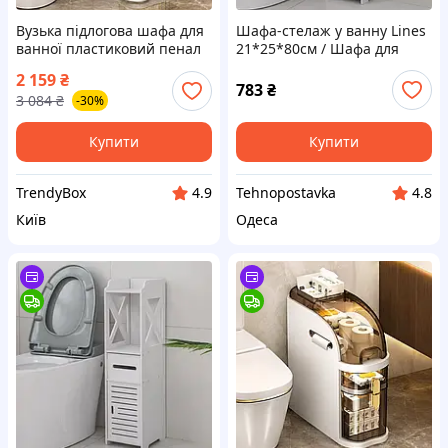
Вузька підлогова шафа для
Шафа-стелаж у ванну Lines
ванної пластиковий пенал
21*25*80см / Шафа для
на коліщатках з відкидною
підлоги для ванної кімнати
2 159
₴
кришкою для зберігання
783
₴
3 084
₴
-30%
Купити
Купити
TrendyBox
Tehnopostavka
4.9
4.8
Київ
Одеса