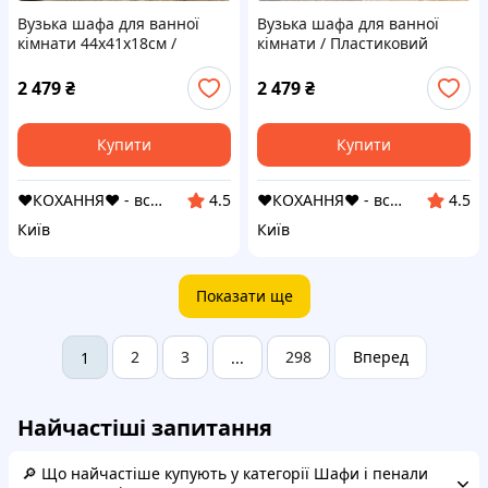
Вузька шафа для ванної
Вузька шафа для ванної
кімнати 44х41х18см /
кімнати / Пластиковий
Пластиковий пенал на
пенал на колесах
колесах
2 479
₴
2 479
₴
Купити
Купити
❤️КОХАННЯ❤️ - все для кохання та товари для дому
❤️КОХАННЯ❤️ - все для кохання та товари для дому
4.5
4.5
Київ
Київ
Показати ще
2
3
298
Вперед
1
...
Найчастіші запитання
🔎 Що найчастіше купують у категорії Шафи і пенали