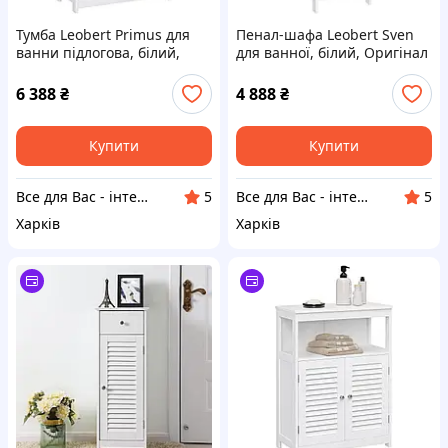
Тумба Leobert Primus для
Пенал-шафа Leobert Sven
ванни підлогова, білий,
для ванної, білий, Оригінал
Оригінал
6 388
₴
4 888
₴
Купити
Купити
Все для Вас - інтернет магазин товарів для дому, спорту та відпочинку
Все для Вас - інтернет магазин товарів для дому, спорту та відпочинку
5
5
Харків
Харків