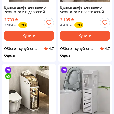
Вузька шафа для ванної
Вузька шафа для ванної
78х41х18см підлоговий
98х41х18см пластиковий
пенал на колесах
пенал на колесах
2 733
₴
3 105
₴
органайзер для туалету та
підлоговий органайзер
3 904
₴
4 436
₴
-29%
-29%
кухні етажерка
етажерка для дому
Купити
Купити
OStore - купуй онлайн!
OStore - купуй онлайн!
4.7
4.7
Одеса
Одеса