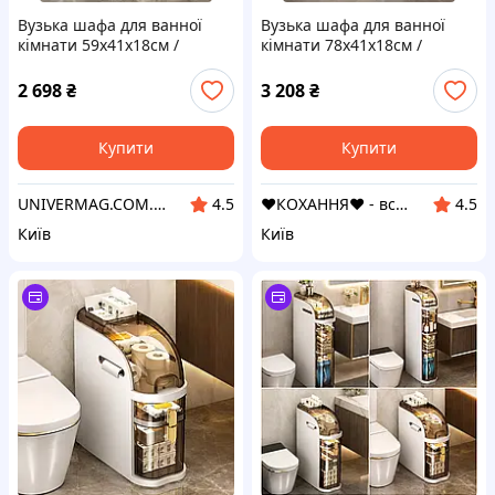
Вузька шафа для ванної
Вузька шафа для ванної
кімнати 59х41х18см /
кімнати 78х41х18см /
Пластиковий пенал на
Пластиковий пенал на
колесах
колесах
2 698
₴
3 208
₴
Купити
Купити
UNIVERMAG.COM.UA - товари для дому та відпочинку
❤️КОХАННЯ❤️ - все для кохання та товари для дому
4.5
4.5
Київ
Київ