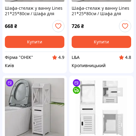
Шафа-стелаж у ванну Lines
Шафа-стелаж у ванну Lines
21*25*80см / Шафа для
21*25*80см / Шафа для
підлоги для ванної кімнати
підлоги для ванної кімнати
668
₴
726
₴
Купити
Купити
Фірма "ОНІК"
L&A
4.9
4.8
Київ
Кропивницький