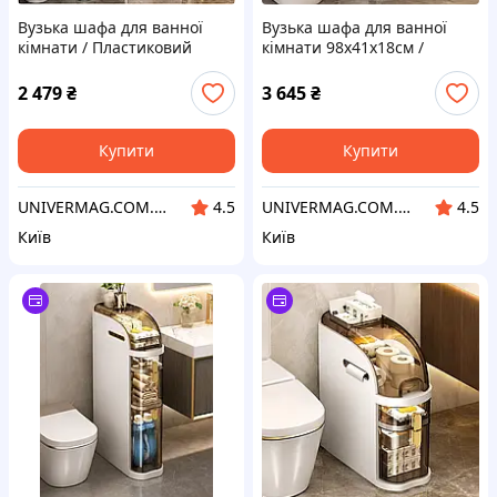
Вузька шафа для ванної
Вузька шафа для ванної
кімнати / Пластиковий
кімнати 98х41х18см /
пенал на колесах
Пластиковий пенал на
колесах
2 479
₴
3 645
₴
Купити
Купити
UNIVERMAG.COM.UA - товари для дому та відпочинку
UNIVERMAG.COM.UA - товари для дому та відпочинку
4.5
4.5
Київ
Київ