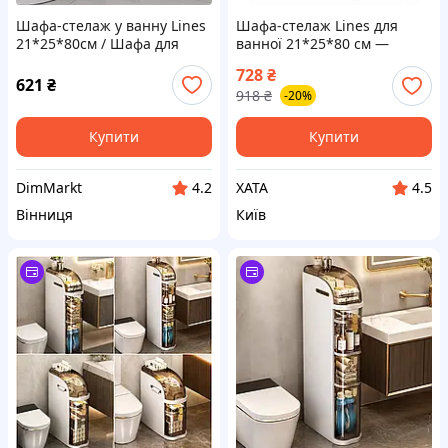
Шафа-стелаж у ванну Lines
Шафа-стелаж Lines для
21*25*80см / Шафа для
ванної 21*25*80 см —
підлоги для ванної кімнати
функціональне сховище для
728
₴
вашої ванної кімнати.
621
₴
918
₴
-20%
Купити
Купити
DimMarkt
XATA
4.2
4.5
Вінниця
Київ