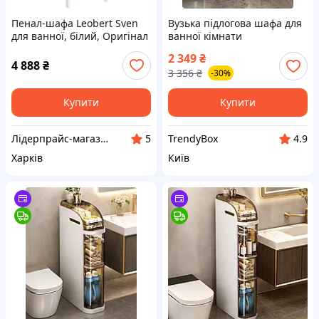
Пенал-шафа Leobert Sven
Вузька підлогова шафа для
для ванної, білий, Оригінал
ванної кімнати
пластиковий пенал на
2 349
₴
колесах комод для туалету
4 888
₴
3 356
₴
-30%
та кухні
Купити
Купити
Лідерпрайс-магазин товарів для дому, здоров'я, спорту та відпочинку №1. Liderprice.uaprom.net
TrendyBox
5
4.9
Харків
Київ