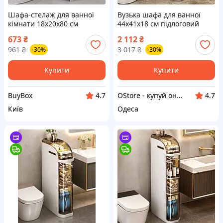
Шафа-стелаж для ванної
Вузька шафа для ванної
кімнати 18х20х80 см
44х41х18 см підлоговий
підлогова ванна кімната
пенал для ванної кімнати
673
₴
2 112
₴
компактна шафа для ванної
органайзер для туалету на
961
₴
3 017
₴
-30%
-30%
вологозахисна
колесах
Купити
Купити
BuyBox
OStore - купуй онлайн!
4.7
4.7
Київ
Одеса