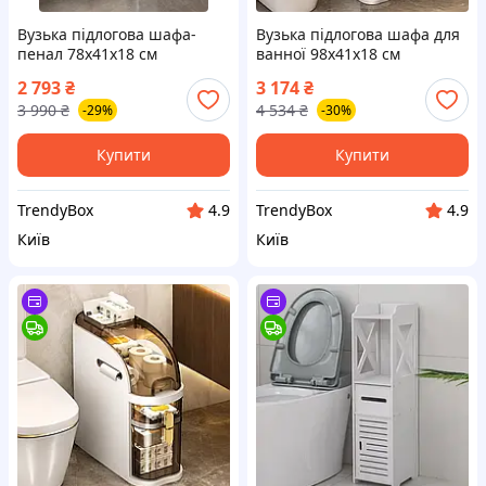
Вузька підлогова шафа-
Вузька підлогова шафа для
пенал 78х41х18 см
ванної 98х41х18 см
пластиковий органайзер на
пластиковий пенал на
2 793
₴
3 174
₴
коліщатках для ванної
коліщатках органайзер для
3 990
₴
4 534
₴
-29%
-30%
кімнати туалету кухні
ванної кімнати
Купити
Купити
TrendyBox
TrendyBox
4.9
4.9
Київ
Київ