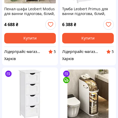
Пенал-шафа Leobert Modus
Тумба Leobert Primus для
для ванни підлогова, білий,
ванни підлогова, білий,
Оригінал
Оригінал
4 688
₴
6 388
₴
Купити
Купити
Лідерпрайс-магазин товарів для дому, здоров'я, спорту та відпочинку №1. Liderprice.uaprom.net
Лідерпрайс-магазин товарів для дому, здоров'я, спорту та відпочинку №1. Liderprice.uaprom.net
5
5
Харків
Харків