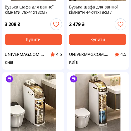
Вузька шафа для ванної
Вузька шафа для ванної
кімнати 78х41х18см /
кімнати 44х41х18см /
Пластиковий пенал на
Пластиковий пенал на
колесах
колесах
3 208
₴
2 479
₴
Купити
Купити
UNIVERMAG.COM.UA - товари для дому та відпочинку
UNIVERMAG.COM.UA - товари для дому та відпочинку
4.5
4.5
Київ
Київ