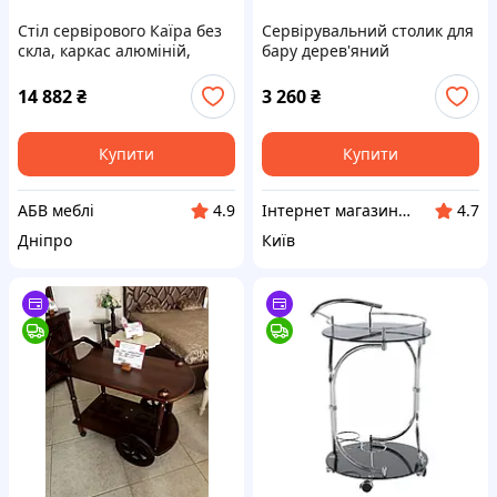
Стіл сервірового Каїра без
Сервірувальний столик для
скла, каркас алюміній,
бару дерев'яний
позов ротанг Білий,
"Старовинні карти" діаметр
76x50x80 см (Terico ТМ)
60 см від китайського
14 882
₴
3 260
₴
виробника Lefard
Купити
Купити
АБВ меблі
Інтернет магазин "Grifons"
4.9
4.7
Дніпро
Київ