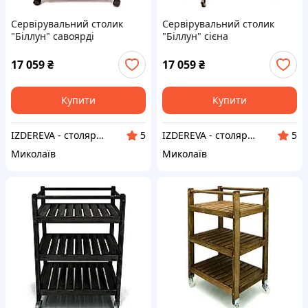
Сервірувальний столик
Сервірувальний столик
"Біллун" савоярді
"Біллун" сієна
17 059
₴
17 059
₴
Купити
Купити
IZDEREVA - столярна майстерня
IZDEREVA - столярна майстерня
5
5
Миколаїв
Миколаїв