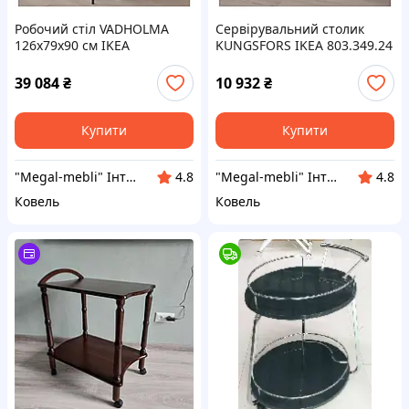
Робочий стіл VADHOLMA
Сервірувальний столик
126x79x90 см IKEA
KUNGSFORS IKEA 803.349.24
203.591.54
39 084
₴
10 932
₴
Купити
Купити
"Megal-mebli" Інтернет-магазин меблів та товарів для дому
"Megal-mebli" Інтернет-магазин меблів та товарів для дому
4.8
4.8
Ковель
Ковель