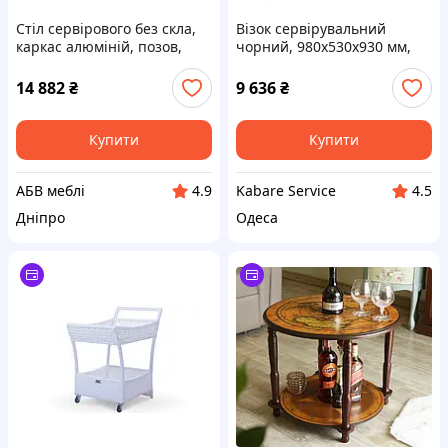
Стіл сервірового без скла,
Візок сервірувальний
каркас алюміній, позов,
чорний, 980х530х930 мм,
ротанг Бежевий, 76x50x80
арт. KN-JD-UC340 Black
см (Terico ТМ)
14 882
₴
9 636
₴
Купити
Купити
АБВ меблі
Kabare Service
4.9
4.5
Дніпро
Одеса