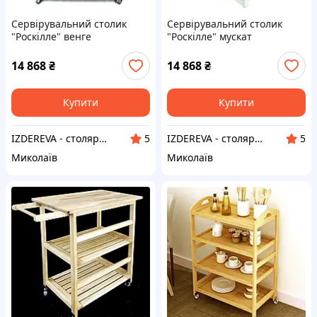
Сервірувальний столик
Сервірувальний столик
"Роскілле" венге
"Роскілле" мускат
14 868
₴
14 868
₴
Купити
Купити
IZDEREVA - столярна майстерня
IZDEREVA - столярна майстерня
5
5
Миколаїв
Миколаїв