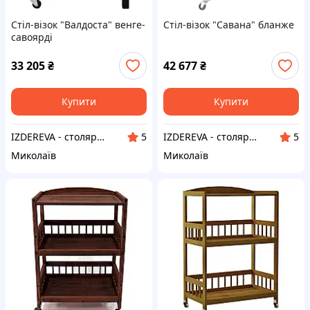
Стіл-візок "Валдоста" венге-
Стіл-візок "Савана" бланже
савоярді
33 205
₴
42 677
₴
Купити
Купити
IZDEREVA - столярна майстерня
IZDEREVA - столярна майстерня
5
5
Миколаїв
Миколаїв