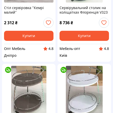
Стіл сервіровка "Кемрі
Сервірувальний столик на
малий"
коліщатках Флоренція V323
графіт 600х500х800
2 312
₴
8 736
₴
Купити
Купити
Опт Мебель
Мебель-опт
4.8
4.8
Дніпро
Київ