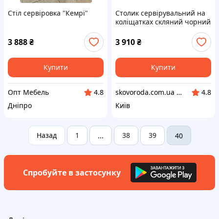
Стіл сервіровка "Кемрі"
Столик сервірувальний на
коліщатках скляний чорний
Onder Mebli SC-5088-BK з
підставкою для вина
3 888
₴
3 910
₴
Купити
Купити
Опт Мебель
skovoroda.com.ua – все для кухні та дому
4.8
4.8
Дніпро
Київ
Назад
1
38
39
...
40
Спробуйте в застосунку