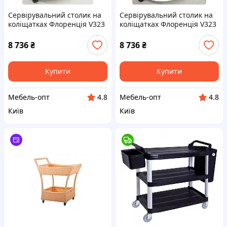
Сервірувальний столик на
Сервірувальний столик на
коліщатках Флоренція V323
коліщатках Флоренція V323
капучино хакі 600х500х800
білий 600х500х800
(Ідеальний)
8 736
₴
8 736
₴
Купити
Купити
Мебель-опт
Мебель-опт
4.8
4.8
Київ
Київ