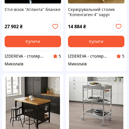
Стіл-візок "Атланта" бланже
Сервірувальний столик
"Копенгаген 4" каррі
27 902
₴
14 884
₴
Купити
Купити
IZDEREVA - столярна майстерня
IZDEREVA - столярна майстерня
5
5
Миколаїв
Миколаїв