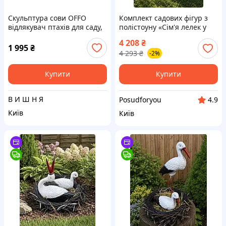
Скульптура сови OFFO
Комплект садових фігур з
відлякувач птахів для саду,
полістоуну «Сім'я лелек у
подвір'я, ферми
світлому гнізді» 4 предмети,
4 208
₴
лелека крилата 100×70×58
1 995
₴
4 293
₴
-2%
см, лелеченя 70 см, лелек
Купити
Купити
В И Ш Н Я
Posudforyou
4.9
Київ
Київ