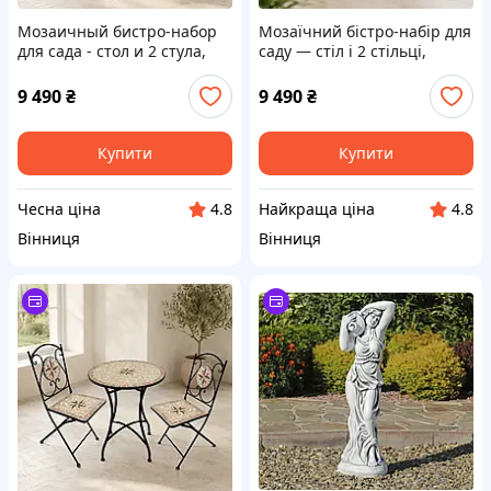
Мозаичный бистро-набор
Мозаїчний бістро-набір для
для сада - стол и 2 стула,
саду — стіл і 2 стільці,
мозаика Звезда/Компас
квіткова мозаїка Гранд
Гранд Презент GP2753
Презент GP0326
9 490
₴
9 490
₴
Купити
Купити
Чесна ціна
Найкраща ціна
4.8
4.8
Вінниця
Вінниця