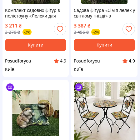
Комплект садових фігур з
Садова фігура «Сім'я лелек у
полістоуну «Лелеки для
світлому гнізді» з
гнізда» 19 см і 37 см з
полістоуну 55×48×35 см,
3 211
₴
3 387
₴
коричневим гніздом,
декоративна композиція
3 276
₴
3 456
₴
-2%
-2%
декоративна композиція
для саду
для саду
Купити
Купити
Posudforyou
Posudforyou
4.9
4.9
Київ
Київ