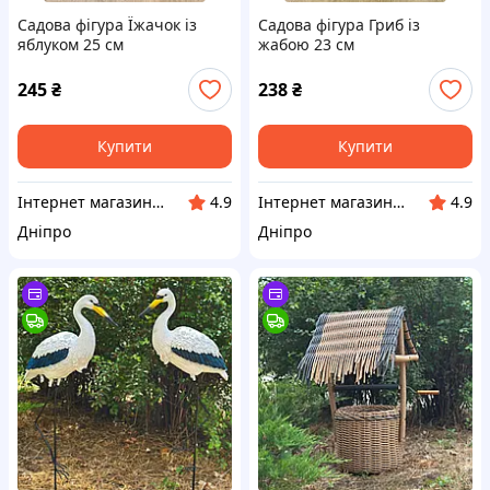
Садова фігура Їжачок із
Садова фігура Гриб із
яблуком 25 см
жабою 23 см
245
₴
238
₴
Купити
Купити
Інтернет магазин "Затишок без кордонів"
Інтернет магазин "Затишок без кордонів"
4.9
4.9
Дніпро
Дніпро