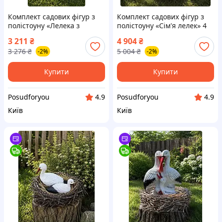
Комплект садових фігур з
Комплект садових фігур з
полістоуну «Лелека з
полістоуну «Сім'я лелек» 4
лелеченям у гнізді» 3
предмети, лелеки 37 см, 70
3 211
₴
4 904
₴
предмети, лелеченя 70 см,
см, 100×70×58 см, світле
3 276
₴
5 004
₴
-2%
-2%
лелека на металевих ногах
гніздо 18 л для саду та по
50×27×12 с
Купити
Купити
Posudforyou
Posudforyou
4.9
4.9
Київ
Київ