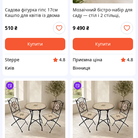
Садова фігурка гіпс 17см
Мозаїчний бістро-набір для
Кашпо для квітів із двома
саду — стіл і 2 стільці,
зайчиками ТМ ADEKO
квіткова мозаїка Гранд
Презент GP0326
510
₴
9 490
₴
Купити
Купити
Steppe
Приємна ціна
4.8
4.8
Київ
Вінниця