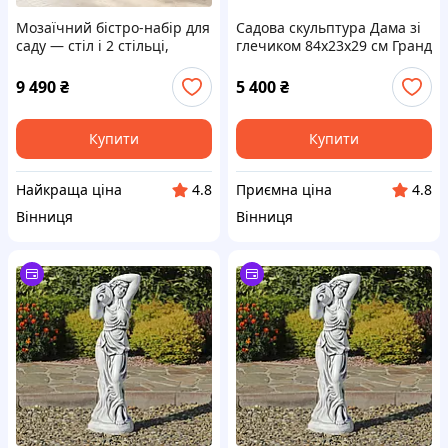
Мозаїчний бістро-набір для
Садова скульптура Дама зі
саду — стіл і 2 стільці,
глечиком 84х23х29 см Гранд
мозаїка Зірка/Компас Гранд
Презент ССП00884 Сірий
Презент GP2753
9 490
₴
5 400
₴
Купити
Купити
Найкраща ціна
Приємна ціна
4.8
4.8
Вінниця
Вінниця