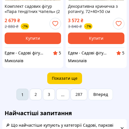
Комплект садових фігур
Декоративна криничка з
«Пара тендітних Чапель» (2
ротангу, 72×40×50 см
шт.) з полістоуну на
2 679
₴
3 572
₴
металевих лапах, висота 85
2 880
₴
3 840
₴
-7%
-7%
см
Купити
Купити
Едем - Садові фігури, Статуетки для саду і дому
Едем - Садові фігури, Статуетки для саду і дому
5
5
Миколаїв
Миколаїв
Показати ще
2
3
287
Вперед
1
...
Найчастіші запитання
🔎 Що найчастіше купують у категорії Садові, паркові