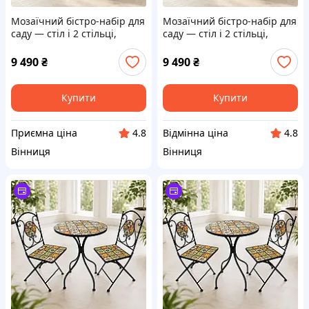
Мозаїчний бістро-набір для
Мозаїчний бістро-набір для
саду — стіл і 2 стільці,
саду — стіл і 2 стільці,
мозаїка Зірка/Компас Гранд
мозаїка Зірка/Компас Гранд
Презент GP2753
Презент GP2753
9 490
₴
9 490
₴
Купити
Купити
Приємна ціна
Відмінна ціна
4.8
4.8
Вінниця
Вінниця