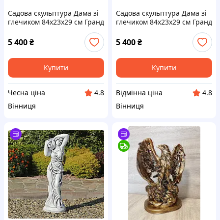
Садова скульптура Дама зі
Садова скульптура Дама зі
глечиком 84х23х29 см Гранд
глечиком 84х23х29 см Гранд
Презент ССП00884 Сірий
Презент ССП00884 Сірий
5 400
₴
5 400
₴
Купити
Купити
Чесна ціна
Відмінна ціна
4.8
4.8
Вінниця
Вінниця