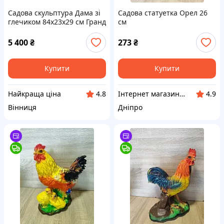
Садова скульптура Дама зі
Садова статуетка Орел 26
глечиком 84х23х29 см Гранд
см
Презент ССП00884 Сірий
5 400
₴
273
₴
Купити
Купити
Найкраща ціна
Інтернет магазин "Затишок без кордонів"
4.8
4.9
Вінниця
Дніпро