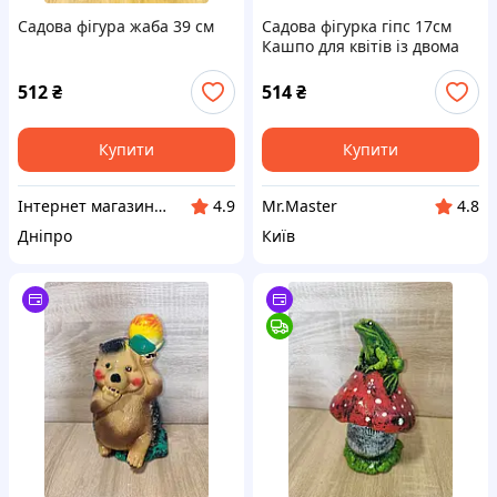
Садова фігура жаба 39 см
Садова фігурка гіпс 17см
Кашпо для квітів із двома
зайчиками ТМ ADEKO
512
₴
514
₴
Купити
Купити
Інтернет магазин "Затишок без кордонів"
Mr.Master
4.9
4.8
Дніпро
Київ