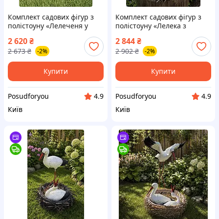
Комплект садових фігур з
Комплект садових фігур з
полістоуну «Лелеченя у
полістоуну «Лелека з
коричневому гнізді» 3
лелеченям у коричневому
2 620
₴
2 844
₴
предмети, лелеченя 70 см,
гнізді» 3 предмети, лелека
2 673
₴
2 902
₴
-2%
-2%
лелека для гнізда 19 см,
47 см, лелеченя 19 см,
гніздо 7
гніздо 8 л
Купити
Купити
Posudforyou
Posudforyou
4.9
4.9
Київ
Київ