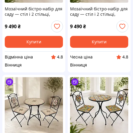
Мозаїчний бістро-набір для
Мозаїчний бістро-набір для
саду — стіл і 2 стільці,
саду — стіл і 2 стільці,
квіткова мозаїка Гранд
квіткова мозаїка Гранд
Презент GP0326
Презент GP0326
9 490
₴
9 490
₴
Купити
Купити
Відмінна ціна
Чесна ціна
4.8
4.8
Вінниця
Вінниця