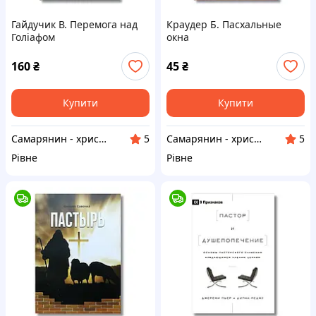
Гайдучик В. Перемога над
Краудер Б. Пасхальные
Голіафом
окна
160
₴
45
₴
Купити
Купити
Самарянин - християнська книга
Самарянин - християнська книга
5
5
Рівне
Рівне