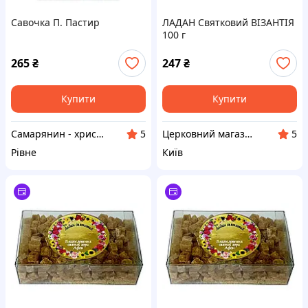
Савочка П. Пастир
ЛАДАН Святковий ВІЗАНТІЯ
100 г
265
₴
247
₴
Купити
Купити
Самарянин - християнська книга
Церковний магазин "АФОН"
5
5
Рівне
Київ