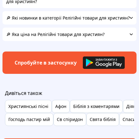
для християн?
🔎 Які новинки в категорії Релігійні товари для християн?
🔎 Яка ціна на Релігійні товари для християн?
Спробуйте в застосунку
Дивіться також
Християнські пісні
Афон
Біблія з коментарями
Діянн
Господь пастир мій
Св спіридон
Свята біблія
Спасите