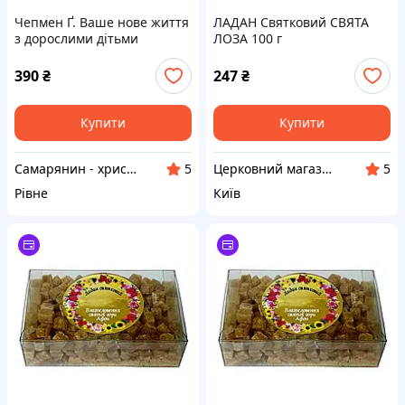
Чепмен Ґ. Ваше нове життя
ЛАДАН Святковий СВЯТА
з дорослими дітьми
ЛОЗА 100 г
390
₴
247
₴
Купити
Купити
Самарянин - християнська книга
Церковний магазин "АФОН"
5
5
Рівне
Київ