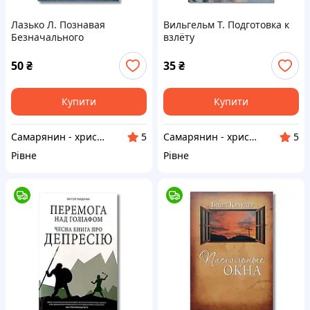
Лазько Л. Познавая
Вильгельм Т. Подготовка к
Безначального
взлёту
50
₴
35
₴
Купити
Купити
Самарянин - християнська книга
Самарянин - християнська книга
5
5
Рівне
Рівне