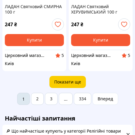
ЛАДАН Святковий СМИРНА
ЛАДАН Святковий
100 г
ХЕРУВИМСЬКИЙ 100 г
247
₴
247
₴
Купити
Купити
Церковний магазин "АФОН"
Церковний магазин "АФОН"
5
5
Київ
Київ
Показати ще
2
3
334
Вперед
1
...
Найчастіші запитання
🔎 Що найчастіше купують у категорії Релігійні товари