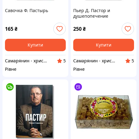
Савочка Ф. Пастырь
Пьер Д. Пастор и
душепопечение
165
₴
250
₴
Купити
Купити
Самарянин - християнська книга
Самарянин - християнська книга
5
5
Рівне
Рівне