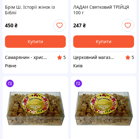
Брім Ш. Історії жінок із
ЛАДАН Святковий ТРІЙЦЯ
Біблії
100 г
450
₴
247
₴
Купити
Купити
Самарянин - християнська книга
Церковний магазин "АФОН"
5
5
Рівне
Київ