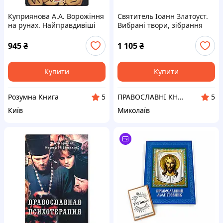
Куприянова А.А. Ворожіння
Святитель Іоанн Златоуст.
на рунах. Найправдивіші
Вибрані твори, зібрання
тлумачення
повчань у 2-х томах
945
₴
1 105
₴
Купити
Купити
Розумна Книга
ПРАВОСЛАВНІ КНИГИ — ПОШТОЮ
5
5
Київ
Миколаїв