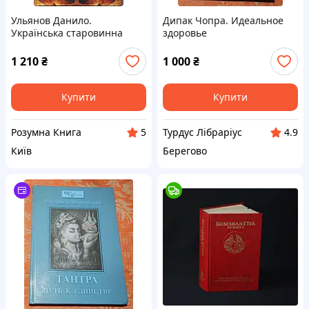
Ульянов Данило.
Дипак Чопра. Идеальное
Українська старовинна
здоровье
магія. Отримай все, що
бажаєш
1 210
₴
1 000
₴
Купити
Купити
Розумна Книга
Турдус Лібраріус
5
4.9
Київ
Берегово