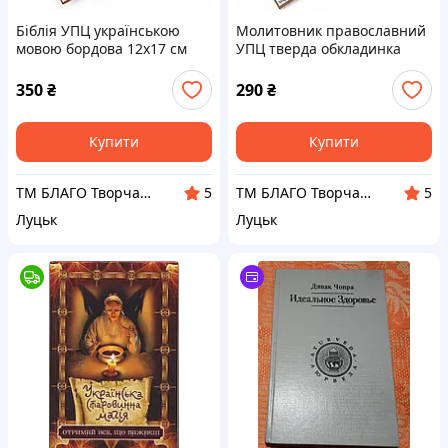
Біблія УПЦ українською
Молитовник православний
мовою бордова 12х17 см
УПЦ тверда обкладинка
українська мова 11х14.5 см
350
₴
290
₴
Купити
Купити
ТМ БЛАГО Творча майстерня церковних виробів «Благо»
ТМ БЛАГО Творча майстерня церковних виробів «Благо»
5
5
Луцьк
Луцьк