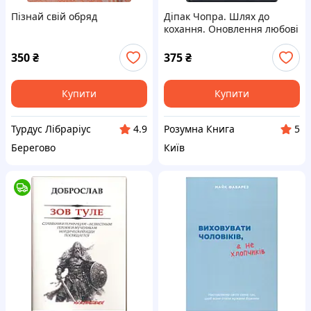
Пізнай свій обряд
Діпак Чопра. Шлях до
кохання. Оновлення любові
та сили духу у вашому житті
350
₴
375
₴
Купити
Купити
Турдус Лібраріус
Розумна Книга
4.9
5
Берегово
Київ