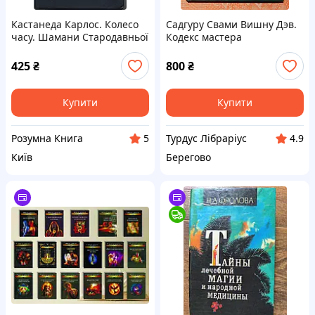
Кастанеда Карлос. Колесо
Садгуру Свами Вишну Дэв.
часу. Шамани Стародавньої
Кодекс мастера
Мексики: їхні думки про
життя, смерть і Всесвіт
425
₴
800
₴
Купити
Купити
Розумна Книга
Турдус Лібраріус
5
4.9
Київ
Берегово