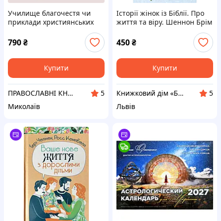
Училище благочестя чи
Історії жінок із Біблії. Про
приклади християнських
життя та віру. Шеннон Брім
чеснот вибрані з житій
святих
790
₴
450
₴
Купити
Купити
ПРАВОСЛАВНІ КНИГИ — ПОШТОЮ
Книжковий дім «Барви+» — Інтернет магазин християнської книги та сувенірів
5
5
Миколаїв
Львів