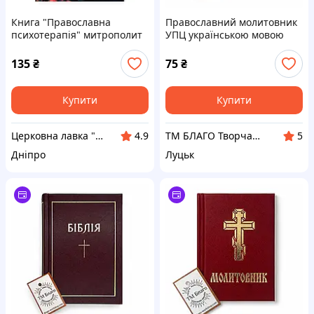
Книга "Православна
Православний молитовник
психотерапія" митрополит
УПЦ українською мовою
Ієрофей (Влахос)
10х17 см м’яка обкладинка
135
₴
75
₴
Купити
Купити
Церковна лавка "Володимирівська"
ТМ БЛАГО Творча майстерня церковних виробів «Благо»
4.9
5
Дніпро
Луцьк