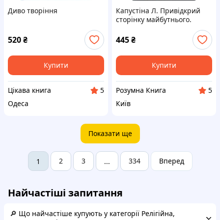
Диво творіння
Капустіна Л. Привідкрий
сторінку майбутнього.
Універсальне ворожіння
520
₴
445
₴
Купити
Купити
Цікава книга
Розумна Книга
5
5
Одеса
Київ
Показати ще
2
3
334
Вперед
1
...
Найчастіші запитання
🔎 Що найчастіше купують у категорії Релігійна,