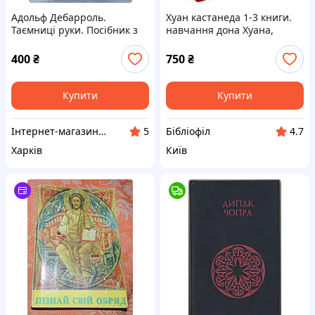
Адольф Дебарроль.
Хуан кастанеда 1-3 книги.
Таємниці руки. Посібник з
навчання дона Хуана,
хіромантії (репринтне
Подорож до ікстлану, 1992
відтворення)
р.
400
₴
750
₴
Купити
Купити
Інтернет-магазин "Гармонія"
Бібліофіл
5
4.7
Харків
Київ