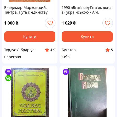
Владимир Марковский.
1990 «Бгаґавад-Ґіта як вона
Тантра. Путь к единству
є» українською / А.Ч.
Бгактіведанта Свамі
Прабгупада
1 000
₴
1 029
₴
Купити
Купити
Турдус Лібраріус
Букстер
4.9
5
Берегово
Київ