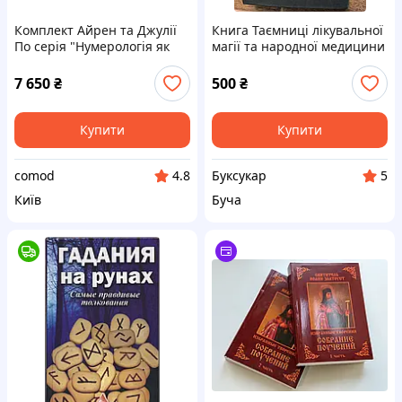
Комплект Айрен та Джулії
Книга Таємниці лікувальної
По серія "Нумерологія як
магії та народної медицини
професія з1 по 18" Джулі
По, Айрен По
7 650
₴
500
₴
Купити
Купити
comod
Буксукар
4.8
5
Київ
Буча