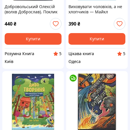
Добровольський Олексій
Виховувати чоловіків, а не
(волхв Доброслав). Поклик
хлопчиків — Майкл
Туле
Фабарез
440
₴
390
₴
Купити
Купити
Розумна Книга
Цікава книга
5
5
Київ
Одеса