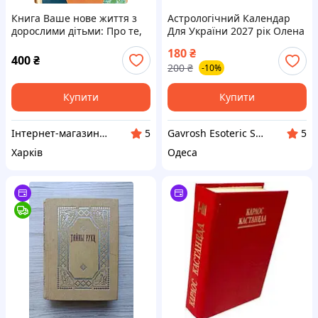
Книга Ваше нове життя з
Астрологічний Календар
дорослими дітьми: Про те,
Для України 2027 рік Олена
що допомагає, що шкодить
Осіпенко російською мовою
180
₴
і що зцілює. Ґері Чепмен,
400
₴
200
₴
-10%
Росс Кемпбелл
Купити
Купити
Інтернет-магазин Християнської книги
Gavrosh Esoteric Store. Books & Tarot
5
5
Харків
Одеса