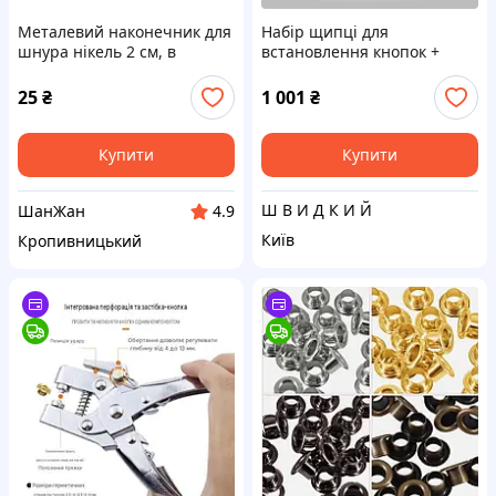
Металевий наконечник для
Набір щипці для
шнура нікель 2 см, в
встановлення кнопок +
наявності 3 кольори
кнопки 9,5 мм, Щипці для
встановлення люверсів
25
₴
1 001
₴
Купити
Купити
Ш В И Д К И Й
ШанЖан
4.9
Київ
Кропивницький