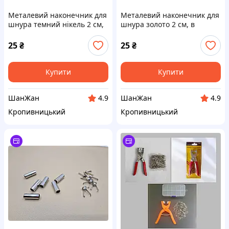
Металевий наконечник для
Металевий наконечник для
шнура темний нікель 2 см,
шнура золото 2 см, в
в наявності 3 кольори
наявності 3 кольори
25
₴
25
₴
Купити
Купити
ШанЖан
ШанЖан
4.9
4.9
Кропивницький
Кропивницький