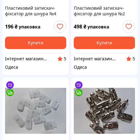
Пластиковий затискач-
Пластиковий затискач-
фіксатор для шнура №4
фіксатор для шнура №2
(чорний), 25х15х10 мм —
(чорний), 25х12х8 мм —
Упаковка 200 шт
Упаковка 500 шт
196
₴
498
₴
упаковка
упаковка
Купити
Купити
Інтернет магазин "Магія Стрічок"
Інтернет магазин "Магія Стрічок"
5
5
Одеса
Одеса