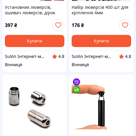
Установник люверсів,
Набір люверсів 400 шт для
зшивач люверсів, дірок
кріплення 4мм
сталь 170 мм, 100 заклепок
397
₴
176
₴
Купити
Купити
SuVin Інтернет-магазин
SuVin Інтернет-магазин
4.8
4.8
Вінниця
Вінниця