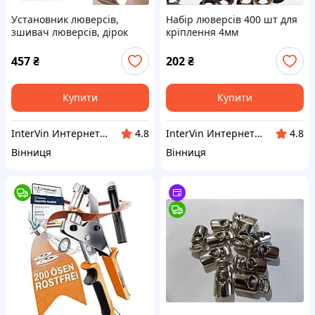
Установник люверсів,
Набір люверсів 400 шт для
зшивач люверсів, дірок
кріплення 4мм
сталь 170 мм, 100 заклепок
457
₴
202
₴
Купити
Купити
InterVin Интернет-магазин
InterVin Интернет-магазин
4.8
4.8
Вінниця
Вінниця