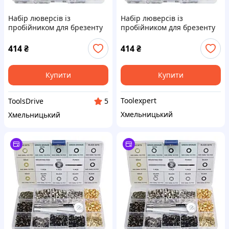
Набір люверсів із
Набір люверсів із
пробійником для брезенту
пробійником для брезенту
5 мм 403 од. ASTA A-TC546
5 мм 403 од. ASTA A-TC546
414
₴
414
₴
Купити
Купити
Toolexpert
ToolsDrive
5
Хмельницький
Хмельницький