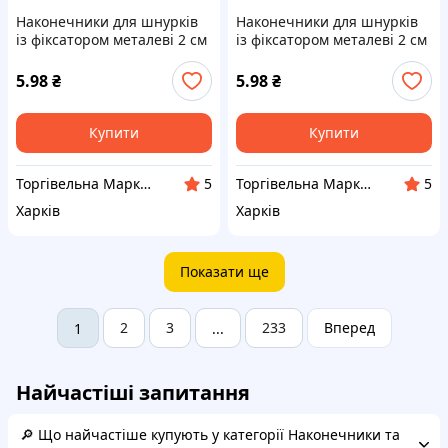
Наконечники для шнурків
Наконечники для шнурків
із фіксатором металеві 2 см
із фіксатором металеві 2 см
х 5 мм:Срібний
х 5 мм:Сталевий
5.98
₴
5.98
₴
Купити
Купити
Торгівельна Марка "FromFactory"
Торгівельна Марка "FromFactory"
5
5
Харків
Харків
Показати ще
2
3
233
Вперед
1
...
Найчастіші запитання
🔎 Що найчастіше купують у категорії Наконечники та