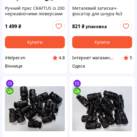
Ручний прес CRAFTUS із 200
Металевий затискач-
нержавіючими люверсами
фіксатор для шнура №3
(діаметром 10 мм) для
(срібло), 25х15х10 мм —
тканин, брезенту
Упаковка 500 шт
1 499
₴
821
₴
упаковка
Купити
Купити
iHelper.vn
Інтернет магазин "Магія Стрічок"
4.8
5
Вінниця
Одеса