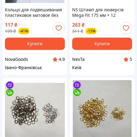
Кольцо для подвешивания
NS Штамп для люверсів
пластиковое матовое без
Mega Fit 175 мм + 12
візерунків для
люверсів Ø 16 мм, kwb
117
₴
263
₴
використання в побуті
9297-16 Nes22/Q
199
₴
311
₴
-41%
-15%
White. NB-4389
Купити
Купити
NovaGoods
NesTa
4.9
5
Івано-Франківськ
Київ