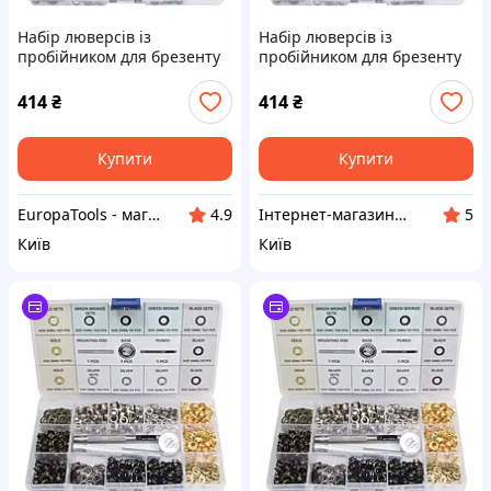
Набір люверсів із
Набір люверсів із
пробійником для брезенту
пробійником для брезенту
5 мм 403 од. ASTA A-TC546
5 мм 403 од. ASTA A-TC546
414
₴
414
₴
Купити
Купити
EuropaTools - магазин
Інтернет-магазин UKaTools
4.9
5
Київ
Київ