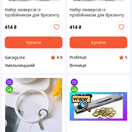
Набір люверсів із
Набір люверсів із
пробійником для брезенту
пробійником для брезенту
5 мм 403 од. ASTA A-TC546
5 мм 403 од. ASTA A-TC546
414
₴
414
₴
Купити
Купити
GaragLine
ProfiHub
4.9
5
Хмельницький
Вінниця