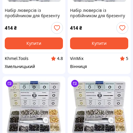
Набір люверсів із
Набір люверсів із
пробійником для брезенту
пробійником для брезенту
5 мм 403 од. ASTA A-TC546
5 мм 403 од. ASTA A-TC546
414
₴
414
₴
Купити
Купити
Khmel.Tools
VinMix
4.8
5
Хмельницький
Вінниця