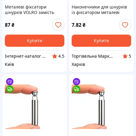
Металеві фіксатори
Наконечники для шнурків
шнурків VOLRO замість
із фіксатором металеві
вузлів сталеві, P16B71637
чорні 2 см х 5 мм
87
₴
7.82
₴
Купити
Купити
Інтернет-каталог знижок Техно ECO
Торгівельна Марка "FromFactory"
4.5
5
Київ
Харків