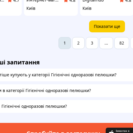
4.7
4.8
4.8
Київ
Київ
Показати ще
2
3
82
1
...
ші запитання
іше купують у категорії Гігієнічні одноразові пелюшки?
и в категорії Гігієнічні одноразові пелюшки?
а Гігієнічні одноразові пелюшки?