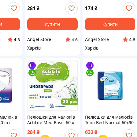
c
ТМ Tena
NORMAL Clinic
281
₴
174
₴
и
Купити
Купити
Angel Store
Angel Store
4.5
4.6
4.6
Харків
Харків
малюків
Пелюшки для малюків
Пелюшки для малюків
30 шт
ActiLife Med Basic 60 х
Tena Bed Normal 60х90
9) —
60, 30 шт
см 30 шт
284
₴
633
₴
(4820174981471) —
(7322540529319) —