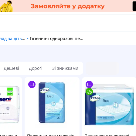
ляд за дітьми
•
Гігієнічні одноразові пелюшки
Дешеві
Дорогі
Зі знижками
малюків
Пелюшки для малюків
Пелюшки одноразові