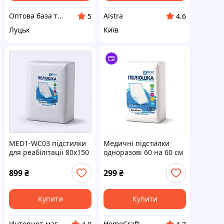
Оптова база товарів від виробника "SuperBaza"
Aistra
5
4.6
Луцьк
Київ
MED1-WC03 підстилки
Медичні підстилки
для реабілітації 80х150
одноразові 60 на 60 см
см 30 од. 88898P90E
Мед1 упаковка 30
одиниць 88898AHT86
899
₴
299
₴
Купити
Купити
Интернет-магазин "SmartShop"
HomeCraft