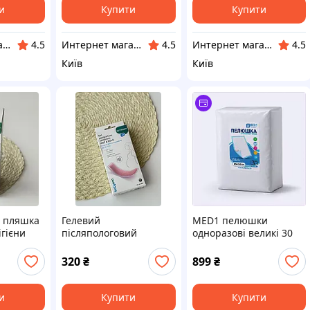
и
Купити
Купити
Интернет магазин "Домовичок"
Интернет магазин "Домовичок"
Интернет магазин "Домовичок"
4.5
4.5
4.5
Київ
Київ
а пляшка
Гелевий
MED1 пелюшки
ігієни
післяпологовий
одноразові великі 30
компрес BabyOno
шт для пансіонатів
88898HE90B
320
₴
899
₴
и
Купити
Купити