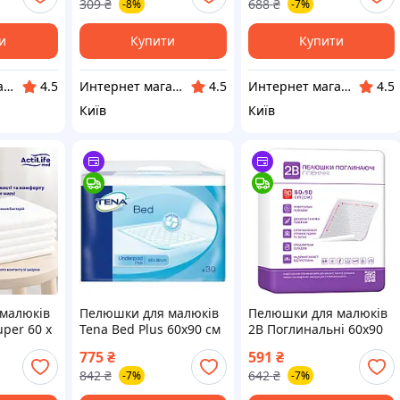
309
₴
688
₴
-8%
-7%
Доступний
Доступний
и
Купити
Купити
Интернет магазин "Домовичок"
Интернет магазин "Домовичок"
Интернет магазин "Домовичок"
4.5
4.5
4.5
Київ
Київ
малюків
Пелюшки для малюків
Пелюшки для малюків
uper 60 х
Tena Bed Plus 60x90 см
2B Поглинальні 60х90
30 шт (7322540800760)
см 30 шт
775
₴
591
₴
5) —
— Доступний
(7640341150908) —
842
₴
642
₴
-7%
-7%
Доступний