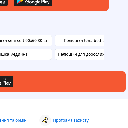
шки seni soft 90х60 30 шт
Пелюшки tena bed plus
юшка медична
Пелюшки для дорослих 60х90
I
ння та обмін
Програма захисту