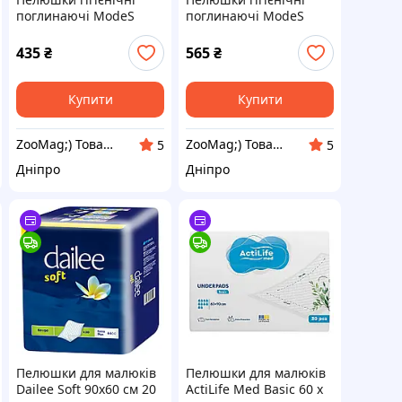
поглинаючі ModeS
поглинаючі ModeS
PetSanit 60х60 см, 30
PetSanit 60х90 см, 30
шт. (*)
шт. (*)
435
₴
565
₴
Купити
Купити
ZooMag;) Товари для тварин
ZooMag;) Товари для тварин
5
5
Дніпро
Дніпро
Пелюшки для малюків
Пелюшки для малюків
Dailee Soft 90х60 см 20
ActiLife Med Basic 60 х