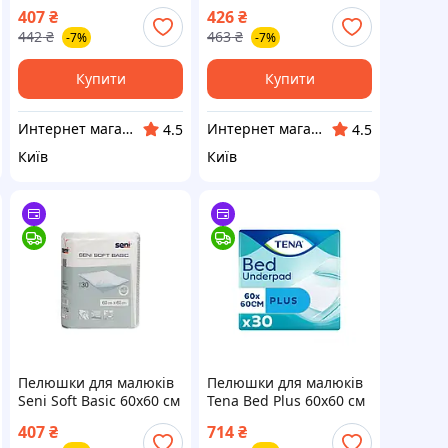
шт (8595611623950) —
90, 30 шт
407
₴
426
₴
Доступний
(4820174981488) —
442
₴
463
₴
-7%
-7%
Доступний
Купити
Купити
Интернет магазин "Домовичок"
Интернет магазин "Домовичок"
4.5
4.5
Київ
Київ
Пелюшки для малюків
Пелюшки для малюків
Seni Soft Basic 60х60 см
Tena Bed Plus 60x60 см
30 шт (5900516692308)
30 шт (7322540800746)
407
₴
714
₴
— Доступний
— Доступний