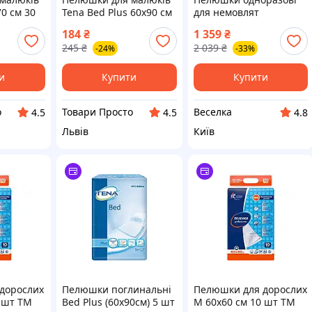
70 см 30
Tena Bed Plus 60х90 см
для немовлят
1998)
5 шт
вбиральні захисні для
184
₴
1 359
₴
(7322540247879/7322540801934)
комфорту та чистоти в
245
₴
2 039
₴
-24%
-33%
ліжечку FLAME
и
Купити
Купити
о
Товари Просто
Веселка
4.5
4.5
4.8
Львів
Київ
дорослих
Пелюшки поглинальні
Пелюшки для дорослих
 шт ТМ
Bed Plus (60х90см) 5 шт
M 60x60 см 10 шт ТМ