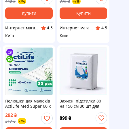
442
₴
776
₴
-7%
-7%
Купити
Купити
Интернет магазин "Домовичок"
Интернет магазин "Домовичок"
4.5
4.5
Київ
Київ
Пелюшки для малюків
Захисні підстилки 80
ActiLife Med Super 60 х
на 150 см 30 шт для
60, 30 шт
нерухомих пацієнтів
292
₴
(4820174981501) —
8889PX8M90
899
₴
317
₴
-7%
Доступний