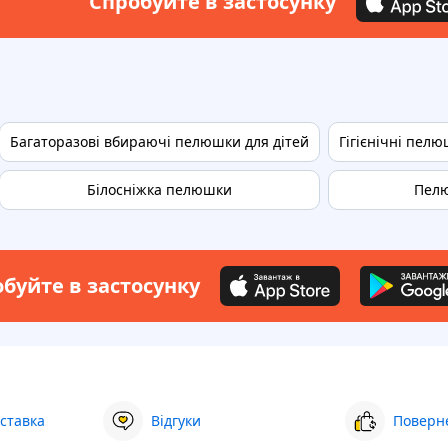
Спробуйте в застосунку
Багаторазові вбираючі пелюшки для дітей
Гігієнічні пелю
Білосніжка пелюшки
Пел
буйте в застосунку
ставка
Відгуки
Поверне