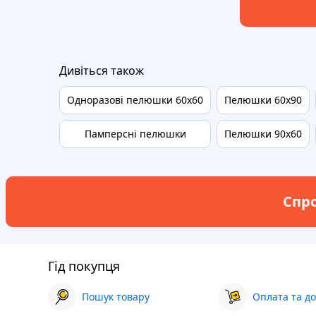
Дивіться також
Одноразові пелюшки 60х60
Пелюшки 60х90
Памперсні пелюшки
Пелюшки 90х60
Спро
Гід покупця
Пошук товару
Оплата та до