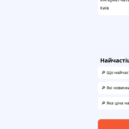
Київ
Найчасті
🔎 Що найчаст
🔎 Які новинк
🔎 Яка ціна н