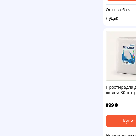
Оптова база 
Луцьк
Простирадла д
людей 30 шт 
80*150 MED1
B88B89890H
899
₴
Купит