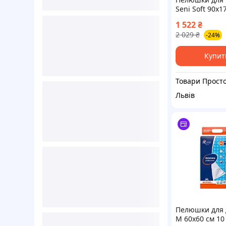
Seni Soft 90x1
шт (590051669
1 522
₴
2 029
₴
-24%
Купит
Товари Прост
Львів
Пелюшки для 
M 60x60 см 10