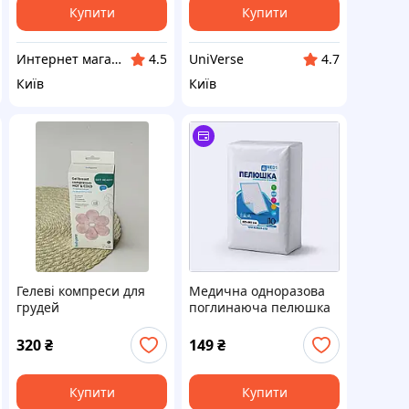
Купити
Купити
Интернет магазин "Домовичок"
UniVerse
4.5
4.7
Київ
Київ
Гелеві компреси для
Медична одноразова
грудей
поглинаюча пелюшка
MED1 WC03 60x90 см
10 шт 88C89887P
320
₴
149
₴
Купити
Купити