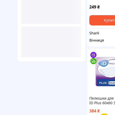
NORMAL Clini
249
₴
Купит
Shark
Вінниця
Пелюшки для 
ID Plus 60x60 
(541141604788
384
₴
Доступний