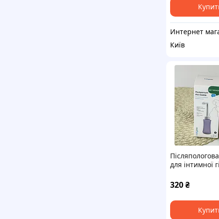
Купит
Київ
Післяпологов
для інтимної г
320
₴
Купит