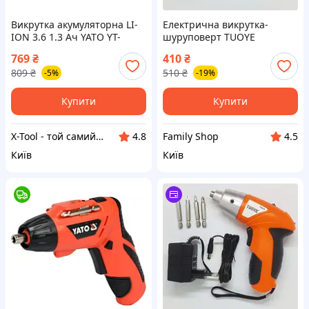
Викрутка акумуляторна LI-
Електрична викрутка-
ION 3.6 1.3 Ач YATO YT-
шуруповерт TUOYE
82760 (Польща)
769
₴
410
₴
809
₴
510
₴
-5%
-19%
Купити
Купити
X-Tool - той самий інструмент!
Family Shop
4.8
4.5
Київ
Київ