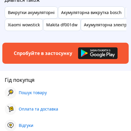
Дивіться також
Викрутки акумуляторні
Акумуляторна викрутка bosch
Е
Xiaomi wowstick
Makita df001dw
Акумуляторна электро
Спробуйте в застосунку
Гід покупця
Пошук товару
Оплата та доставка
Відгуки