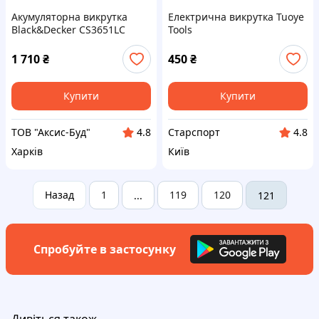
Акумуляторна викрутка
Електрична викрутка Tuoye
Black&Decker CS3651LC
Tools
1 710
₴
450
₴
Купити
Купити
ТОВ "Аксис-Буд"
Старспорт
4.8
4.8
Харків
Київ
Назад
1
119
120
...
121
Спробуйте в застосунку