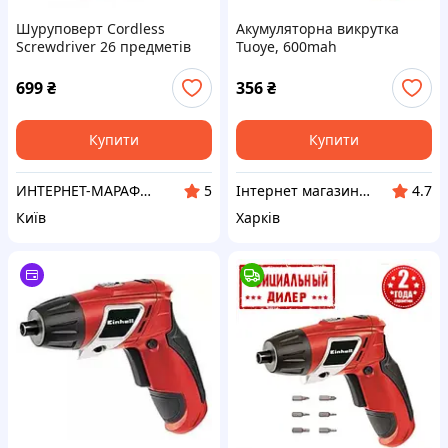
Шуруповерт Cordless
Акумуляторна викрутка
Screwdriver 26 предметів
Tuoye, 600mah
699
₴
356
₴
Купити
Купити
ИНТЕРНЕТ-МАРАФЕТ
Інтернет магазин tanasku-torg.com.ua
5
4.7
Київ
Харків