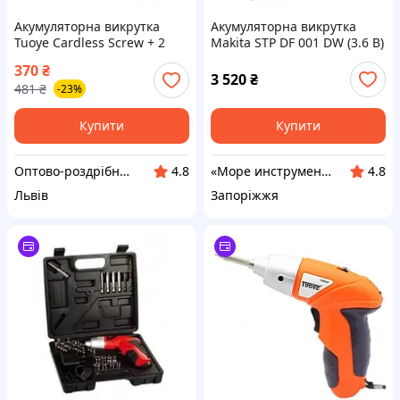
Акумуляторна викрутка
Акумуляторна викрутка
Tuoye Cardless Screw + 2
Makita STP DF 001 DW (3.6 В)
біти (7163)
Електрична акумуляторна
370
₴
викрутка
3 520
₴
481
₴
-23%
Купити
Купити
Оптово-роздрібний інтернет-магазин "NicePrice"
«Море инструментов»
4.8
4.8
Львів
Запоріжжя