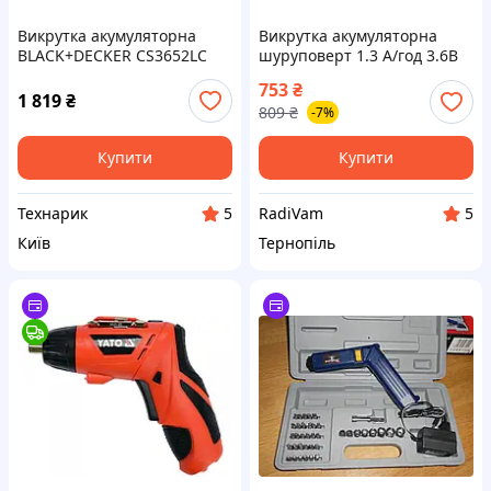
Викрутка акумуляторна
Викрутка акумуляторна
BLACK+DECKER CS3652LC
шуруповерт 1.3 А/год 3.6В
YATO YT-82760
753
₴
1 819
₴
809
₴
-7%
Купити
Купити
Технарик
RadiVam
5
5
Київ
Тернопіль