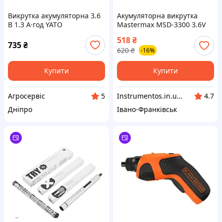
Викрутка акумуляторна 3.6
Акумуляторна викрутка
В 1.3 А·год YATO
Mastermax MSD-3300 3.6V
518
₴
735
₴
620
₴
-16%
Купити
Купити
Агросервіс
Instrumentos.in.ua интернет-магазин
5
4.7
Дніпро
Івано-Франківськ