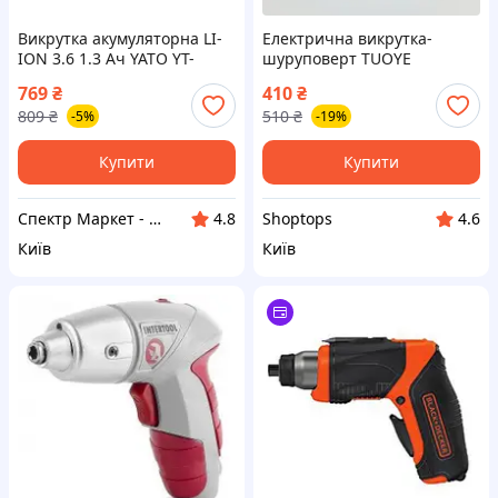
Викрутка акумуляторна LI-
Електрична викрутка-
ION 3.6 1.3 Ач YATO YT-
шуруповерт TUOYE
82760 (Польща)
769
₴
410
₴
809
₴
510
₴
-5%
-19%
Купити
Купити
Спектр Маркет - професійне обладнання та інструмент
Shoptops
4.8
4.6
Київ
Київ