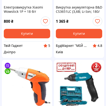
Електровикрутка Xiaomi
Викрутка акумуляторна B&D
Wowstick 1P + 18 біт
CS3651LC (3,6В; Li-Ion; 180/
оригінал!
хв; реверс, підсвітка)
800
₴
1 365
₴
Купити
Купити
Твій Гаджет
БудМаркет "МІЙ ДІМ"
5
4.8
Дніпро
Київ