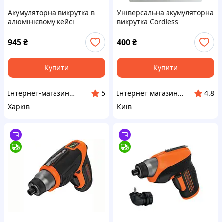
Акумуляторна викрутка в
Універсальна акумуляторна
алюмінієвому кейсі
викрутка Cordless
KRAISSMANN 600 AS 3.6
screwdriver TUOYE + Tools
(+4 біти)
945
₴
400
₴
Купити
Купити
Інтернет-магазин Домовик-Vorskla
Інтернет магазин "Росет"
5
4.8
Харків
Київ