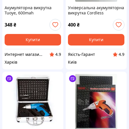
Акумуляторна викрутка
Універсальна акумуляторна
Tuoye, 600mah
викрутка Cordless
screwdriver TUOYE + Tools
(+4 біти)
348
₴
400
₴
Купити
Купити
Интернет магазин baksic с аукро
Якість-Гарант
4.9
4.9
Харків
Київ